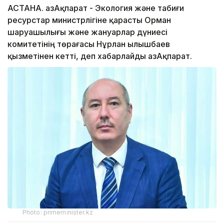
АСТАНА. ҚазАқпарат - Экология және табиғи
ресурстар министрлігіне қарасты Орман
шаруашылығы және жануарлар дүниесі
комитетінің төрағасы Нұрлан Қылышбаев
қызметінен кетті, деп хабарлайды ҚазАқпарат.
Photo: primeminister.kz