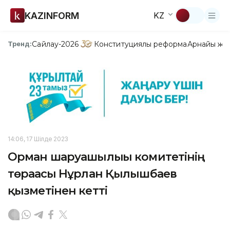
KAZINFORM
KZ
Сайлау-2026
Конституциялық реформа
Арнайы жо
Тренд:
14:06, 17 Шілде 2023
Орман шаруашылығы комитетінің
төрағасы Нұрлан Қылышбаев
қызметінен кетті