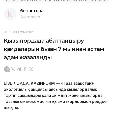
без автора
Авторлар
01:36, 08 Тамыз 2026
Қызылордада абаттандыру
қағидаларын бұзған 7 мыңнан астам
адам жазаланды
ҚЫЗЫЛОРДА. KAZINFORM — «Таза Қазақстан»
экологиялық акциясы аясында қызылордалық
тәртіп сақшылары қала әкімдігі және «Қызылорда
тазалығы» мекемесінің қызметкерлерімен рейдке
шықты.