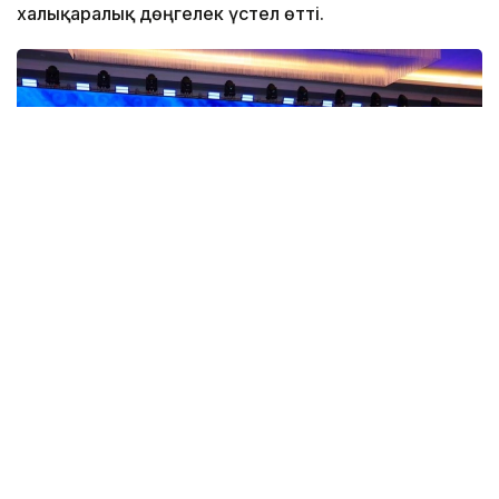
халықаралық дөңгелек үстел өтті.
Фото: ҚР Экология және табиғи ресурстар министрлігі
Іс-шараға Каспий маңы мемлекеттерінің табиғатты
қорғау ведомстволарының, ғылыми ұйымдарының
және сарапшылар қауымдастығының өкілдері
аралас форматта қатысты. Сонымен қатар Тегеран