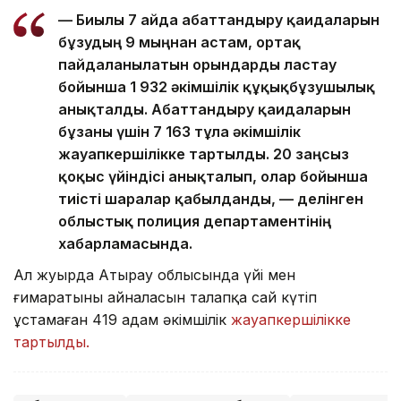
— Биылғы 7 айда абаттандыру қағидаларын
бұзудың 9 мыңнан астам, ортақ
пайдаланылатын орындарды ластау
бойынша 1 932 әкімшілік құқықбұзушылық
анықталды. Абаттандыру қағидаларын
бұзғаны үшін 7 163 тұлға әкімшілік
жауапкершілікке тартылды. 20 заңсыз
қоқыс үйіндісі анықталып, олар бойынша
тиісті шаралар қабылданды, — делінген
облыстық полиция департаментінің
хабарламасында.
Ал жуырда Атырау облысында үйі мен
ғимаратының айналасын талапқа сай күтіп
ұстамаған 419 адам әкімшілік
жауапкершілікке
тартылды.