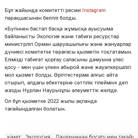
Бұл жайында комитеттің ресми
Instagram
парақшасынан белгілі болды.
«Бүгіннен бастап басқа жұмысқа ауысуыма
байланысты Экология және табиғи ресурстар
министрлігі Орман шаруашылығы және жануарлар
дүниесі комитетінің төрағасы қызметін тоқтатамын.
Еліміздің табиғат қорғау саласының дамуына үлес
қосу - мен үшін үлкен абырой және жауапкершілігі
мол қызмет болды. Әріптестеріме алғыс айта
отырып, алдағы еңбектеріне сәттілік тілеймін» деп
жазды Нұрлан Наурызұлы әлеуметтік желіде.
Ол бұл қызметке 2022 жылы ақпанда
тағайындалған болатын.
Үкімет
Экология
Лауазымнан босату мен тағайы