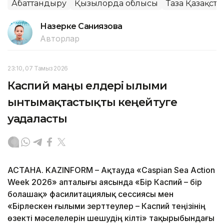
Абаттандыру
Қызылорда облысы
Таза Қазақста
Назерке Саниязова
Авторлар
23:10, 07 Тамыз 2026
Каспий маңы елдері ғылыми
ынтымақтастықты кеңейтуге
уағдаласты
АСТАНА. KAZINFORM – Ақтауда «Caspian Sea Action
Week 2026» апталығы аясында «Бір Каспий – бір
болашақ» фасилитациялық сессиясы мен
«Бірлескен ғылыми зерттеулер – Каспий теңізінің
өзекті мәселелерін шешудің кілті» тақырыбындағы