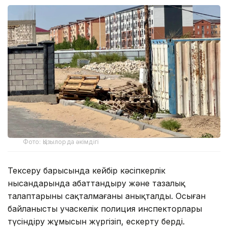
Фото: Қызылорда әкімдігі
Тексеру барысында кейбір кәсіпкерлік
нысандарында абаттандыру және тазалық
талаптарының сақталмағаны анықталды. Осыған
байланысты учаскелік полиция инспекторлары
түсіндіру жұмысын жүргізіп, ескерту берді.