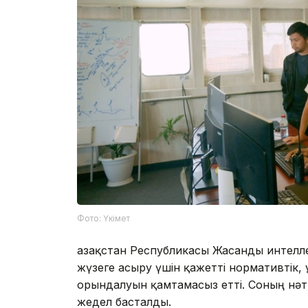
Фото: Үкімет
Қазақстан Республикасы Жасанды интелл
жүзеге асыру үшін қажетті нормативтік
орындалуын қамтамасыз етті. Соның нәти
жедел басталды.