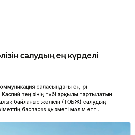
ізін салудың ең күрделі
оммуникация саласындағы ең ірі
Каспий теңізінің түбі арқылы тартылатын
алық байланыс желісін (ТОБЖ) салудың
кіметтің баспасөз қызметі мәлім етті.