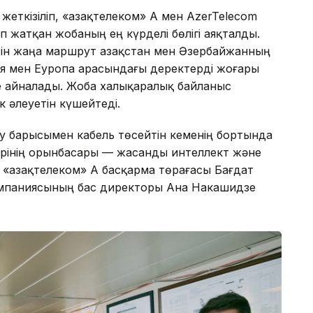
жеткізіліп, «Қазақтелеком» АҚ мен AzerTelecom
п жатқан жобаның ең күрделі бөлігі аяқталды.
ін жаңа маршрут Қазақстан мен Әзербайжанның
ия мен Еуропа арасындағы деректерді жоғары
ге айналады. Жоба халықаралық байланыс
ік әлеуетін күшейтеді.
у барысымен кабель төсейтін кеменің бортында
трінің орынбасары — жасанды интеллект және
«Қазақтелеком» АҚ басқарма төрағасы Бағдат
компаниясының бас директоры Ана Накашидзе