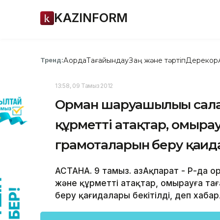
KAZINFORM
Ақорда
Тағайындау
Заң және тәртіп
Дерекқор
Тренд:
13:58, 09 Тамыз 2012
Орман шаруашылығы сал
құрметті атақтар, омырау
грамоталарын беру қағид
АСТАНА. 9 тамыз. ҚазАқпарат - ҚР-д
және құрметті атақтар, омырауға та
беру қағидалары бекітілді, деп хабар