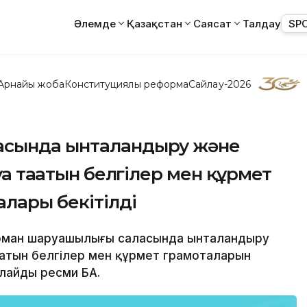
Әлемде
Қазақстан
Саясат
Талдау
SP
Арнайы жоба
Конституциялық реформа
Сайлау-2026
асында ынталандыру және
ға тағатын белгілер мен құрмет
алары бекітілді
а орман шаруашылығы саласында ынталандыру
ғатын белгілер мен құрмет грамоталарын
лайды ресми БАҚ.