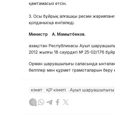
қамтамасыз етсін.
3. Осы бұйрық алғашқы ресми жарияланған
қолданысқа енгізіледі.
Министр А. Мамытбеков.
Қазақстан Республикасы Ауыл шаруашылы
2012 жылғы 18 сәуірдегі № 25-02/176 бұй
Орман шаруашылығы саласында ынталанд
белгілер мен құрмет грамоталарын беру 
Үкімет
ҚР Үкіметі
Ауыл шаруашылығы