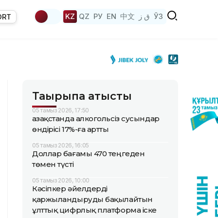
KZ
QZ
РУ
EN
中文
ق ز
ЎЗ
ORT
Тақырыпқа қатысты
05 тамыз 2026, 17:50
Қазақстанда алкогольсіз сусындар
өндірісі 17%-ға артты
05 тамыз 2026, 16:05
Доллар бағамы 470 теңгеден
төмен түсті
05 тамыз 2026, 10:00
Кәсіпкер әйелдерді
қаржыландыруды бақылайтын
ұлттық цифрлық платформа іске