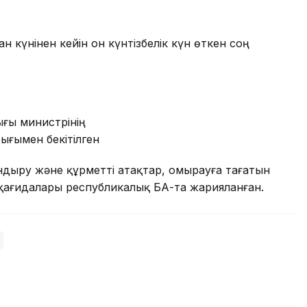
 күнінен кейін он күнтізбелік күн өткен соң
ғы министрінің
рығымен бекітілген
ыру және құрметті атақтар, омырауға тағатын
қағидалары республикалық БАҚ-та жарияланған.