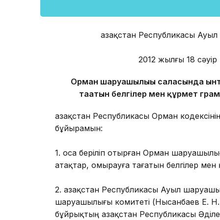
Қазақстан Республикасы Ауыл
2012 жылғы 18 сәуір
Орман шаруашылығы саласында ынт
тағатын белгілер мен құрмет гра
Қазақстан Республикасы Орман кодексіні
бұйырамын:
1. Қоса беріліп отырған Орман шаруашы
атақтар, омырауға тағатын белгілер мен 
2. Қазақстан Республикасы Ауыл шаруаш
шаруашылығы комитеті (Нысанбаев Е. Н.)
бұйрықтың Қазақстан Республикасы Әділет