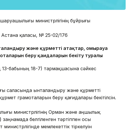
 шаруашылығы министрлігінің бұйрығы
 Астана қаласы, № 25-02/176
аландыру және құрметті атақтар, омырауға
моталарын беру қағидаларын бекіту туралы
ң 13-бабының 18-7) тармақшасына сәйкес
лығы саласында ынталандыру және құрметті
құрмет грамоталарын беру қағидалары бекітілсін.
ылығы министрлігінің Орман және аңшылық
 заңнамада белгіленген тәртіппен осы
 министрлігінде мемлекеттік тіркелуін