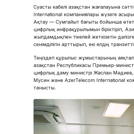
Суасты кабелі Қазақстан жағалауына сәтті 
International компаниялары жүзеге асыры
Ақтау — Сумгайыт бағыты бойынша өтет
цифрлық инфрақұрылымын біріктіріп, Аз
жылдамдықпен тікелей жеткізетін дәліз
сенімділігін арттырып, екі елдің транзитт
Теңіздегі құрылыс жұмыстарының аяқтал
Қазақстан Республикасы Премьер-минис
цифрлық даму министрі Жаслан Мәдиев, 
Мусин және AzerTelecom International 
танысты.