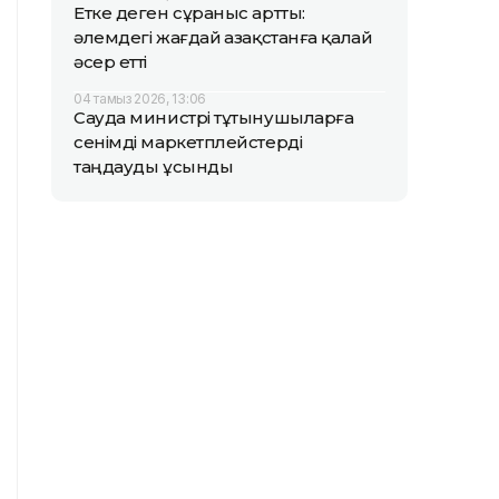
Етке деген сұраныс артты:
әлемдегі жағдай Қазақстанға қалай
әсер етті
04 тамыз 2026, 13:06
Сауда министрі тұтынушыларға
сенімді маркетплейстерді
таңдауды ұсынды