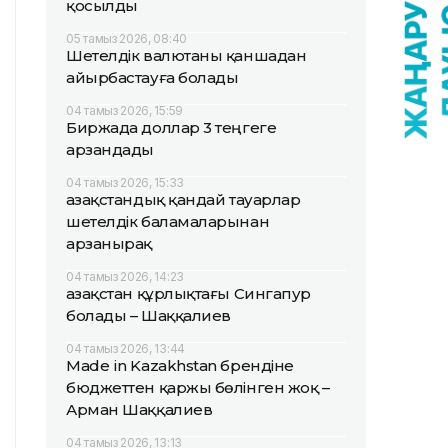
қосылды
05 тамыз 2026, 08:40
Шетелдік валютаны қаншадан
айырбастауға болады
04 тамыз 2026, 15:59
Биржада доллар 3 теңгеге
арзандады
04 тамыз 2026, 15:33
Қазақстандық қандай тауарлар
шетелдік баламаларынан
арзанырақ
04 тамыз 2026, 14:23
Қазақстан құрлықтағы Сингапур
болады – Шаққалиев
04 тамыз 2026, 13:44
Made in Kazakhstan брендіне
бюджеттен қаржы бөлінген жоқ –
Арман Шаққалиев
04 тамыз 2026, 13:13