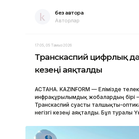
без автора
Авторлар
17:05, 05 Тамыз 2026
Транскаспий цифрлық дәл
кезеңі аяқталды
АСТАНА. KAZINFORM — Елімізде телек
инфрақұрылымдық жобалардың бірі – 
Транскаспий суасты талшықты-оптик
негізгі кезеңі аяқталды. Бұл туралы Ү