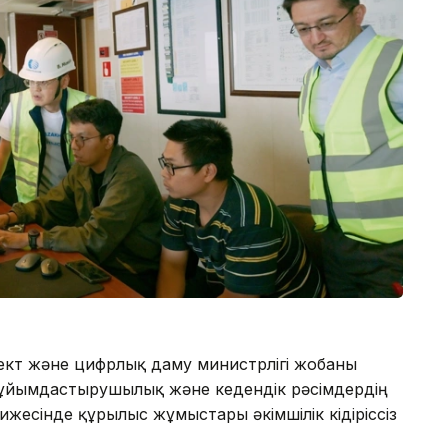
ект және цифрлық даму министрлігі жобаны
, ұйымдастырушылық және кедендік рәсімдердің
жесінде құрылыс жұмыстары әкімшілік кідіріссіз