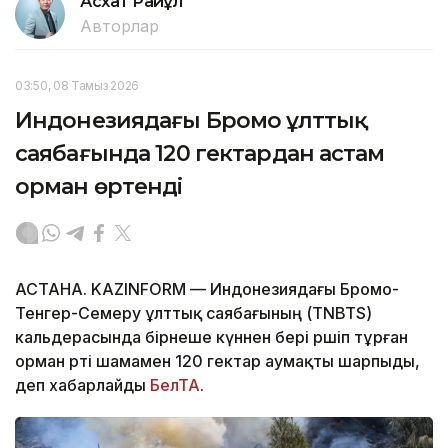
Асхат Райқұл
Авторлар
03:50, 08 Тамыз 2026
Индонезиядағы Бромо ұлттық
саябағында 120 гектардан астам
орман өртенді
АСТАНА. KAZINFORM — Индонезиядағы Бромо-
Тенгер-Семеру ұлттық саябағының (TNBTS)
кальдерасында бірнеше күннен бері өршіп тұрған
орман өрті шамамен 120 гектар аумақты шарпыды,
деп хабарлайды
БелТА
.