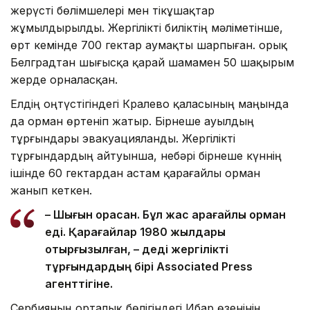
жерүсті бөлімшелері мен тікұшақтар
жұмылдырылды. Жергілікті биліктің мәліметінше,
өрт кемінде 700 гектар аумақты шарпыған. Қорық
Белградтан шығысқа қарай шамамен 50 шақырым
жерде орналасқан.
Елдің оңтүстігіндегі Кралево қаласының маңында
да орман өртеніп жатыр. Бірнеше ауылдың
тұрғындары эвакуацияланды. Жергілікті
тұрғындардың айтуынша, небәрі бірнеше күннің
ішінде 60 гектардан астам қарағайлы орман
жанып кеткен.
– Шығын орасан. Бұл жас қарағайлы орман
еді. Қарағайлар 1980 жылдары
отырғызылған, – деді жергілікті
тұрғындардың бірі Associated Press
агенттігіне.
Сербияның орталық бөлігіндегі Ибар өзенінің