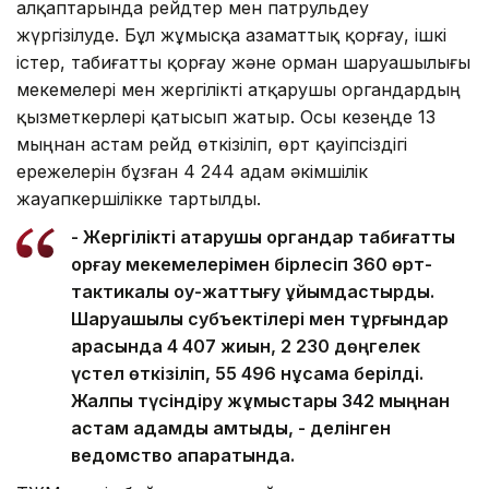
алқаптарында рейдтер мен патрульдеу
жүргізілуде. Бұл жұмысқа азаматтық қорғау, ішкі
істер, табиғатты қорғау және орман шаруашылығы
мекемелері мен жергілікті атқарушы органдардың
қызметкерлері қатысып жатыр. Осы кезеңде 13
мыңнан астам рейд өткізіліп, өрт қауіпсіздігі
ережелерін бұзған 4 244 адам әкімшілік
жауапкершілікке тартылды.
- Жергілікті атқарушы органдар табиғатты
қорғау мекемелерімен бірлесіп 360 өрт-
тактикалық оқу-жаттығу ұйымдастырды.
Шаруашылық субъектілері мен тұрғындар
арасында 4 407 жиын, 2 230 дөңгелек
үстел өткізіліп, 55 496 нұсқама берілді.
Жалпы түсіндіру жұмыстары 342 мыңнан
астам адамды қамтыды, - делінген
ведомство ақпаратында.