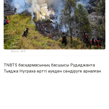
Фото: AFP
TNBTS басқармасының басшысы Рудиджанта
Тьяджа Нуграха өртті әуеден сөндіруге арналған
тікұшақтың жердегі топтар жете алмайтын тік
жартасты жерлердегі ошақтарды сөндіру
жұмыстарын жалғастырып жатқанын айтты.
— Әлі де сөндірілмеген бірнеше ошақ бар.
Өрт шамамен 120 гектар аумақты