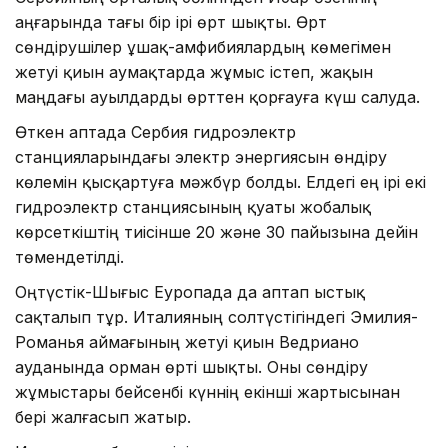
аңғарында тағы бір ірі өрт шықты. Өрт
сөндірушілер ұшақ-амфибиялардың көмегімен
жетуі қиын аумақтарда жұмыс істеп, жақын
маңдағы ауылдарды өрттен қорғауға күш салуда.
Өткен аптада Сербия гидроэлектр
станцияларындағы электр энергиясын өндіру
көлемін қысқартуға мәжбүр болды. Елдегі ең ірі екі
гидроэлектр станциясының қуаты жобалық
көрсеткіштің тиісінше 20 және 30 пайызына дейін
төмендетілді.
Оңтүстік-Шығыс Еуропада да аптап ыстық
сақталып тұр. Италияның солтүстігіндегі Эмилия-
Романья аймағының жетуі қиын Ведриано
ауданында орман өрті шықты. Оны сөндіру
жұмыстары бейсенбі күннің екінші жартысынан
бері жалғасып жатыр.