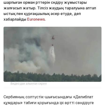
шарпыған орман өрттерін сөндіру жұмыстары
жалғасып жатыр. Тілсіз жаудың таралуына аптап
ыстық пен құрғақшылық әсер етуде, деп
хабарлайды
Euronews
.
Видеодан алынған скрин
Сербияның солтүстік-шығысындағы «Делиблат
құмдары» табиғи қорығында ірі өртті сөндіруге