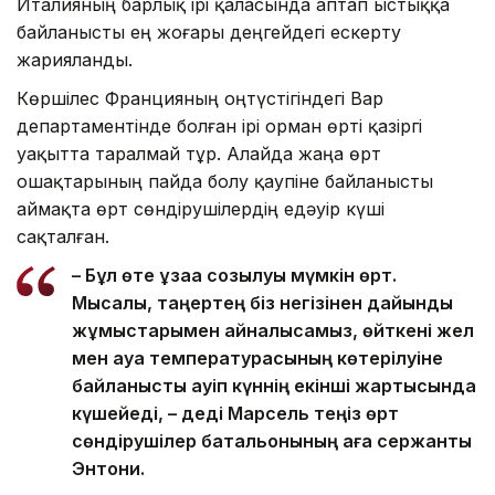
Италияның барлық ірі қаласында аптап ыстыққа
байланысты ең жоғары деңгейдегі ескерту
жарияланды.
Көршілес Францияның оңтүстігіндегі Вар
департаментінде болған ірі орман өрті қазіргі
уақытта таралмай тұр. Алайда жаңа өрт
ошақтарының пайда болу қаупіне байланысты
аймақта өрт сөндірушілердің едәуір күші
сақталған.
– Бұл өте ұзаққа созылуы мүмкін өрт.
Мысалы, таңертең біз негізінен дайындық
жұмыстарымен айналысамыз, өйткені жел
мен ауа температурасының көтерілуіне
байланысты қауіп күннің екінші жартысында
күшейеді, – деді Марсель теңіз өрт
сөндірушілер батальонының аға сержанты
Энтони.