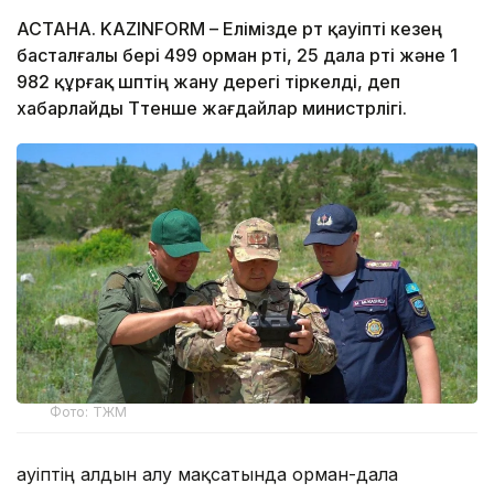
АСТАНА. KAZINFORM – Елімізде өрт қауіпті кезең
басталғалы бері 499 орман өрті, 25 дала өрті және 1
982 құрғақ шөптің жану дерегі тіркелді, деп
хабарлайды Төтенше жағдайлар министрлігі.
Фото: ТЖМ
Қауіптің алдын алу мақсатында орман-дала