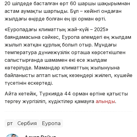
20 шілдеде басталған өрт 60 шаршы шақырымнан
астам аумақты шарпыды. Бұл – кейінгі ондаған
жылдағы өңірде болған ең ірі орман өрті.
«Еуропадағы климаттың жай-күйі – 2025»
баяндамасына сәйкес, Еуропа әлемдегі ең жылдам
жылып жатқан құрлық болып отыр. Мұндағы
температура дүниежүзілік орташа көрсеткішпен
салыстырғанда шамамен екі есе жылдам
көтерілуде. Мамандар климаттың жылынуына
байланысты аптап ыстық кезеңдері жиілеп, күшейе
түсетінін ескертеді.
Айта кетейік, Түркияда 44 орман өртіне қатысты
тергеу жүргізіліп, күдіктілер қамауға
алынды
.
Өрт
Сербия
Еуропа