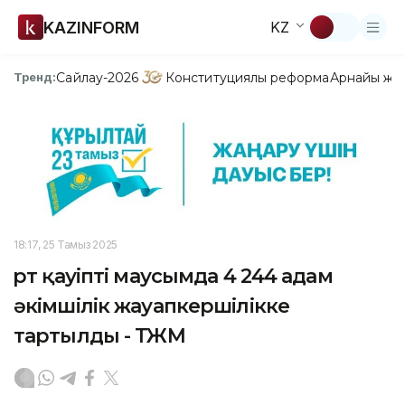
KAZINFORM
KZ
Сайлау-2026
Конституциялық реформа
Арнайы жо
Тренд:
18:17, 25 Тамыз 2025
Өрт қауіпті маусымда 4 244 адам
әкімшілік жауапкершілікке
тартылды - ТЖМ