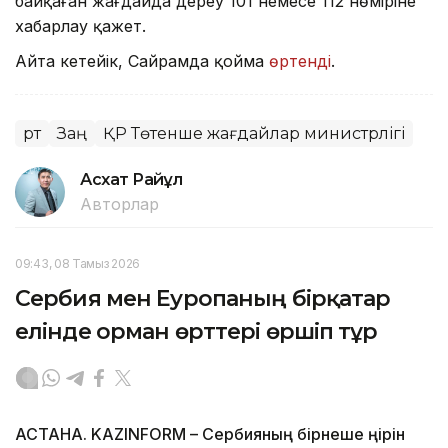
байқаған жағдайда дереу 101 немесе 112 нөміріне
хабарлау қажет.
Айта кетейік, Сайрамда қойма
өртенді
.
Өрт
Заң
ҚР Төтенше жағдайлар министрлігі
Асхат Райқұл
Авторлар
09:43, 08 Тамыз 2026
Сербия мен Еуропаның бірқатар
елінде орман өрттері өршіп тұр
АСТАНА. KAZINFORM – Сербияның бірнеше өңірін