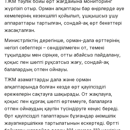
ТЖМ тәулік бойы өрт жағдайына мониторинг
жүргізіп отыр. Орман алқаптары бар өңірлерде әуе
кемелерінің кезекшілігі қойылып, ұшқышсыз ұшу
аппараттары тартылған, сондай-ақ өрт бекеттері
жасақталған.
Министрліктің дерегінше, орман-дала өрттерінің
негізгі себептері – сөндірілмеген от, темекі
тұқылдары мен сіріңке, отты абайсыз пайдалану,
қоқыс пен шөпті рұқсатсыз жағу, сондай-ақ
балалардың отпен ойнауы.
ТЖМ азаматтарды дала және орман
алқаптарында болған кезде өрт қауіпсіздігі
ережелерін сақтауға шақырады. От жақпауға,
қоқыс пен құрғақ шөпті өртемеуге, балаларға
отпен ойнаудың қаупін түсіндіруге кеңес береді.
Өрт қауіпсіздігі талаптарын бұзғандар әкімшілік
жауапкершілікке тартылатынын ескертеді. Өртті