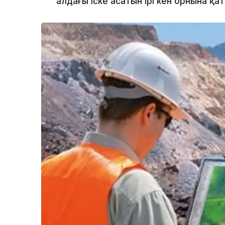
алдағы іске асатын ірі кен орнына қат