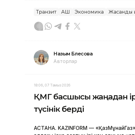
Транзит
АҚШ
Экономика
Жасанды 
Назым Бөлесова
Авторлар
18:06, 07 Тамыз 2026
ҚМГ басшысы жаңадан ір
түсінік берді
АСТАНА. KAZINFORM — «ҚазМұнайГаз»