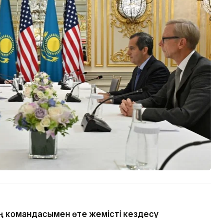
ың командасымен өте жемісті кездесу