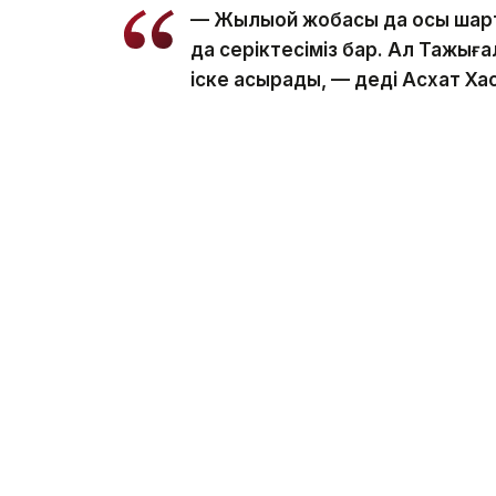
— Жылыой жобасы да осы шартта
да серіктесіміз бар. Ал Тажығ
іске асырады, — деді Асхат Ха
Сонымен қатар ол геологиялық барлау жұ
— 10 ұңғыманың тек үшеуі ғана 
пайызында тәуекелі жоғары. Бі
осының өзі барлық шығынды қ
Еске салсақ, бұған Қазақстанда Қашаған
екені
айтылды
.
Геологиялық барлау жұмыстарының негіз
учаскелерін қамтитын Жылыой карбона