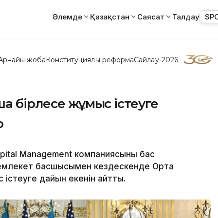
Әлемде
Қазақстан
Саясат
Талдау
SP
Арнайы жоба
Конституциялық реформа
Сайлау-2026
ша бірлесе жұмыс істеуге
о
ital Management компаниясының бас
емлекет басшысымен кездескенде Орта
 істеуге дайын екенін айтты.