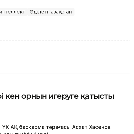
интеллект
Әділетті Қазақстан
і кен орнын игеруге қатысты
 ҰК АҚ басқарма төрағасы Асхат Хасенов