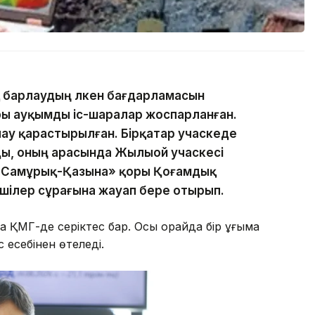
 барлаудың үлкен бағдарламасын
ы ауқымды іс-шаралар жоспарланған.
ау қарастырылған. Бірқатар учаскеде
ы, оның арасында Жылыой учаскесі
в «Самұрық-Қазына» қоры Қоғамдық
лшілер сұрағына жауап бере отырып.
ҚМГ-де серіктес бар. Осы орайда бір ұңғыма
 есебінен өтеледі.