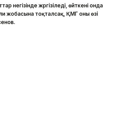
р негізінде жүргізіледі, өйткені онда
али жобасына тоқталсақ, ҚМГ оны өзі
сенов.
мыстарының тәуекелі жоғары екенін еске салды.
сәтті болады, яғни қалғаны 70
рақ бір ұңғымадан мұнай тапсақ,
айтарады, — деді ҚМГ басшысы.
нан кем кем емес кен орны пайда болуы мүмкін
гі бағыты Қаратон, Тажығали және Жылыой
тты платформасы болып отыр.