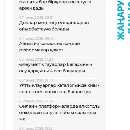
маңызы бар бірқатар азық-түлік
арзандады
07 тамыз 2026, 08:51
Доллар мен теңгені қаншадан
айырбастауға болады
07 тамыз 2026, 08:00
Авиация саласына қандай
реформалар қажет
06 тамыз 2026, 21:24
Әлеуметтік тауарлар бағасының
өсу қарқыны 4 есе баяулады
06 тамыз 2026, 19:41
Ұлттық тауарлар каталогында киім-
кешек пен көлік көш бастап тұр
06 тамыз 2026, 17:25
Онлайн платформаларда алкоголь
өнімдерін сатуға тыйым салынды
ма
06 тамыз 2026, 15:57