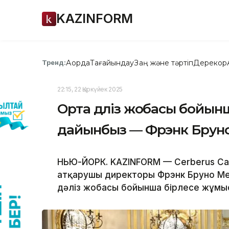
KAZINFORM
Ақорда
Тағайындау
Заң және тәртіп
Дерекқор
Тренд:
22:15, 22 Қыркүйек 2025
Орта дәліз жобасы бойын
дайынбыз — Фрэнк Брун
НЬЮ-ЙОРК. KAZINFORM — Cerberus Cap
атқарушы директоры Фрэнк Бруно М
дәліз жобасы бойынша бірлесе жұмыс