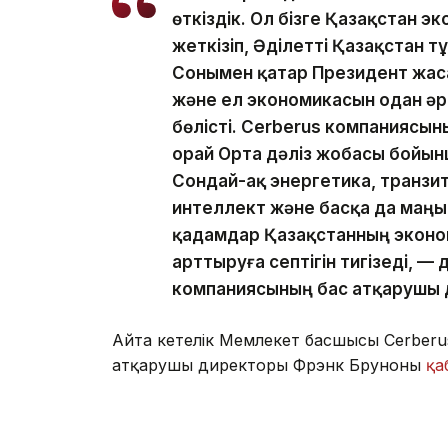
өткіздік. Ол бізге Қазақстан 
жеткізіп, Әділетті Қазақстан
Сонымен қатар Президент жас
және ел экономикасын одан ә
бөлісті. Cerberus компаниясын
орай Орта дәліз жобасы бойын
Сондай-ақ энергетика, транзи
интеллект және басқа да маңы
қадамдар Қазақстанның эконо
арттыруға септігін тигізеді, —
компаниясының бас атқарушы 
Айта кетелік Мемлекет басшысы Cerberus
атқарушы директоры Фрэнк Бруноны
қа