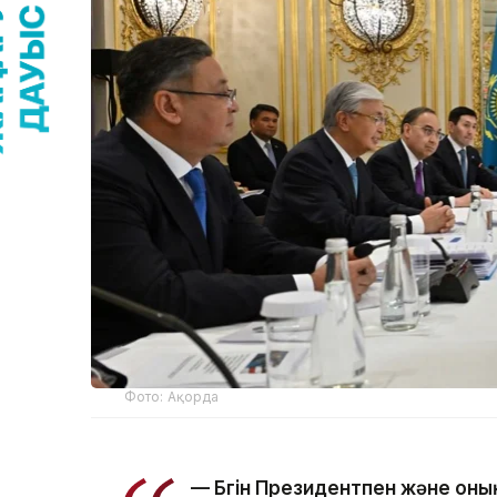
Фото: Ақорда
— Бүгін Президентпен және он