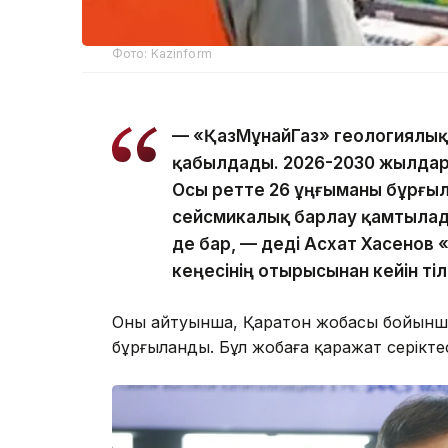
Фото: Kazinform
— «ҚазМұнайГаз» геологиялық
қабылдады. 2026-2030 жылдар
Осы ретте 26 ұңғыманы бұрғыл
сейсмикалық барлау қамтылад
де бар, — деді Асхат Хасено
кеңесінің отырысынан кейін ті
Оның айтуынша, Қаратон жобасы бойынша 
бұрғыланды. Бұл жобаға қаражат серіктес