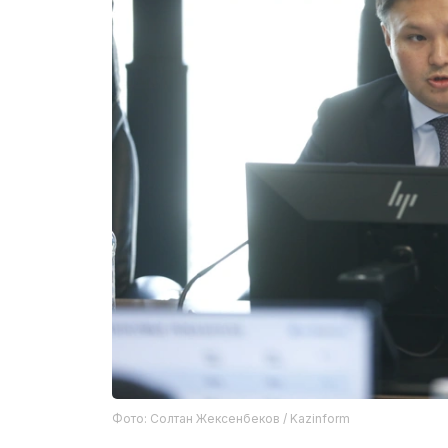
Фото: Солтан Жексенбеков / Kazinform