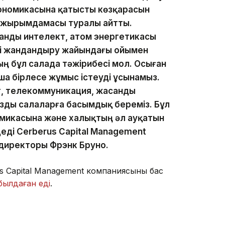
экономикасына қатысты көзқарасын
 тұжырымдамасы туралы айтты.
анды интелект, атом энергетикасы
рі жандандыру жайындағы ойымен
ың бұл салада тәжірибесі мол. Осыған
ша бірлесе жұмыс істеуді ұсынамыз.
т, телекоммуникация, жасанды
зды салаларға басымдық береміз. Бұл
микасына және халықтың әл ауқатын
 деді Cerberus Capital Management
директоры Фрэнк Бруно.
 Capital Management компаниясының бас
былдаған еді
.