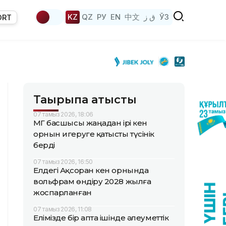
KZ
QZ
РУ
EN
中文
ق ز
ЎЗ
ORT
Тақырыпқа қатысты
07 тамыз 2026, 18:06
ҚМГ басшысы жаңадан ірі кен
орнын игеруге қатысты түсінік
берді
07 тамыз 2026, 16:50
Елдегі Ақсоран кен орнында
вольфрам өндіру 2028 жылға
жоспарланған
07 тамыз 2026, 11:08
Елімізде бір апта ішінде әлеуметтік