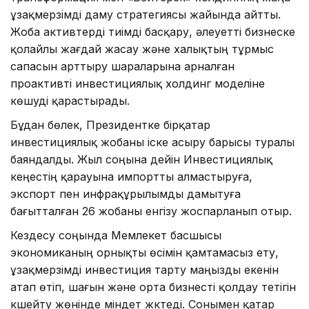
ұзақмерзімді даму стратегиясы жайында айтты.
Жоба активтерді тиімді басқару, әлеуетті бизнеске
қолайлы жағдай жасау және халықтың тұрмыс
сапасын арттыру шараларына арналған
проактивті инвестициялық холдинг моделіне
көшуді қарастырады.
Бұдан бөлек, Президентке бірқатар
инвестициялық жобаны іске асыру барысы туралы
баяндалды. Жыл соңына дейін Инвестициялық
кеңестің қарауына импортты алмастыруға,
экспорт пен инфрақұрылымды дамытуға
бағытталған 26 жобаны енгізу жоспарланып отыр.
Кездесу соңында Мемлекет басшысы
экономиканың орнықты өсімін қамтамасыз ету,
ұзақмерзімді инвестиция тарту маңызды екенін
атап өтіп, шағын және орта бизнесті қолдау тетігін
күшейту жөнінде міндет жүктеді. Сонымен қатар