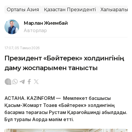
Орталық Азия
Қазақстан Президенті
Халықаралық
Марлан Жиембай
Авторлар
17:07, 05 Тамыз 2026
Президент «Бәйтерек» холдингінің
даму жоспарымен танысты
АСТАНА. KAZINFORM — Мемлекет басшысы
Қасым-Жомарт Тоқаев «Бәйтерек» холдингінің
басқарма төрағасы Рустам Қарағойшинді қабылдады.
Бұл туралы Ақорда мәлім етті.