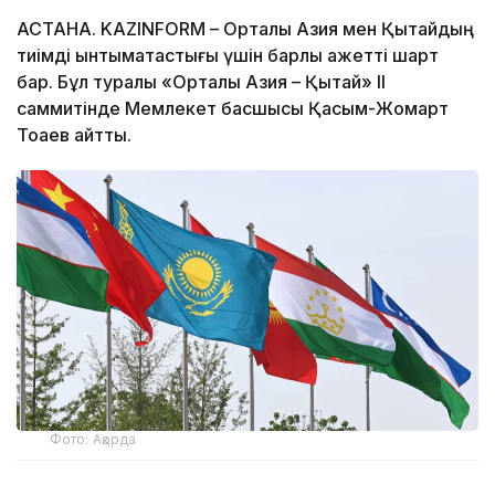
АСТАНА. KAZINFORM – Орталық Азия мен Қытайдың
тиімді ынтымақтастығы үшін барлық қажетті шарт
бар. Бұл туралы «Орталық Азия – Қытай» ІІ
саммитінде Мемлекет басшысы Қасым-Жомарт
Тоқаев айтты.
Фото: Ақорда