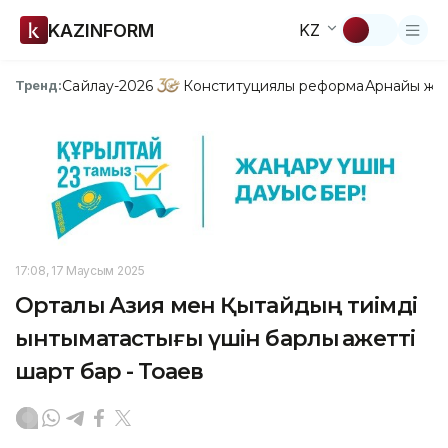
KAZINFORM
KZ
Сайлау-2026
Конституциялық реформа
Арнайы жо
Тренд:
17:08, 17 Маусым 2025
Орталық Азия мен Қытайдың тиімді
ынтымақтастығы үшін барлық қажетті
шарт бар - Тоқаев