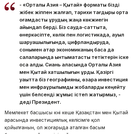
- «Орталық Азия – Қытай» форматы бізді
жібек жіппен жалғап, тарихи тағдыры ортақ
қоғамдастық құрудың жаңа көкжиегін
айқындап берді. Біз сауда-саттықта,
өнеркәсіпте, көлік пен логистикада, ауыл
шаруашылығында, цифрландыруда,
сонымен қатар экономиканың басқа да
салаларында ынтымақтастық тетіктерін іске
қоса алдық. Сиань қаласында Орталық Азия
мен Қытай хатшылығын құрдық. Қазіргі
уақытта біз географияны, өзара инвестиция
мен инфрақұрылымдық жобаларды кеңейту
үшін белсенді жұмыс істеп жатырмыз, -
деді Президент.
Мемлекет басшысы күні кеше Қазақстан мен Қытай
арасында инвестициялық келісімге қол
қойылғанын, ол жоғарыда аталған басым