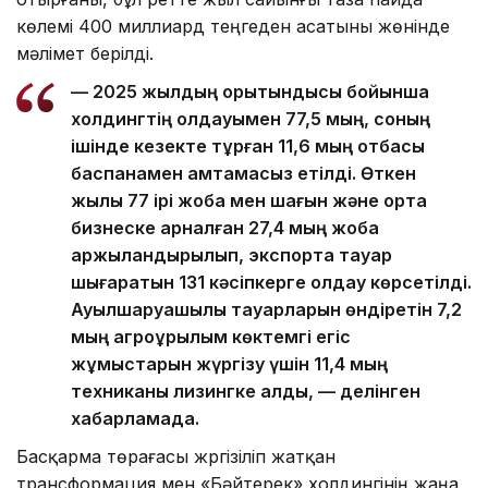
көлемі 400 миллиард теңгеден асатыны жөнінде
мәлімет берілді.
— 2025 жылдың қорытындысы бойынша
холдингтің қолдауымен 77,5 мың, соның
ішінде кезекте тұрған 11,6 мың отбасы
баспанамен қамтамасыз етілді. Өткен
жылы 77 ірі жоба мен шағын және орта
бизнеске арналған 27,4 мың жоба
қаржыландырылып, экспортқа тауар
шығаратын 131 кәсіпкерге қолдау көрсетілді.
Ауылшаруашылық тауарларын өндіретін 7,2
мың агроқұрылым көктемгі егіс
жұмыстарын жүргізу үшін 11,4 мың
техниканы лизингке алды, — делінген
хабарламада.
Басқарма төрағасы жүргізіліп жатқан
трансформация мен «Бәйтерек» холдингінің жаңа