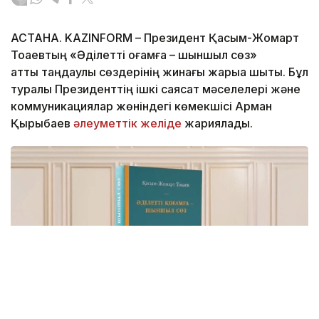
АСТАНА. KAZINFORM – Президент Қасым-Жомарт
Тоқаевтың «Әділетті қоғамға – шыншыл сөз»
атты таңдаулы сөздерінің жинағы жарыққа шықты. Бұл
туралы Президенттің ішкі саясат мәселелері және
коммуникациялар жөніндегі көмекшісі Арман
Қырықбаев
әлеуметтік желіде
жариялады.
Фото: видеодан алынған скрин