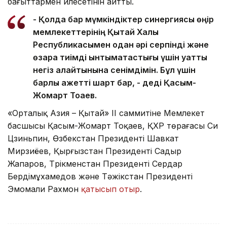
бағыттармен үйлесетінін айтты.
- Қолда бар мүмкіндіктер синергиясы өңір
мемлекеттерінің Қытай Халық
Республикасымен одан әрі серпінді және
өзара тиімді ынтымақтастығы үшін қуатты
негіз қалайтынына сенімдімін. Бұл үшін
барлық қажетті шарт бар, - деді Қасым-
Жомарт Тоқаев.
«Орталық Азия – Қытай» ІІ саммитіне Мемлекет
басшысы Қасым-Жомарт Тоқаев, ҚХР төрағасы Си
Цзиньпин, Өзбекстан Президенті Шавкат
Мирзиёев, Қырғызстан Президенті Садыр
Жапаров, Түрікменстан Президенті Сердар
Бердімұхамедов және Тәжікстан Президенті
Эмомали Рахмон
қатысып отыр
.