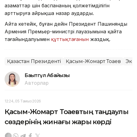
азаматтар үшін баспананың қолжетімділігін
арттыруға айрықша назар аударды.
Айта кетейік, бұған дейін Президент Пашинянды
Армения Премьер-министрі лауазымына қайта
тағайындалуымен
құттықтағанын
жаздық.
Қазақстан Президенті
Қасым-Жомарт Тоқаев
Эко
Бақытгүл Абайқызы
Авторлар
12:24, 05 Тамыз 2026
Қасым-Жомарт Тоқаевтың таңдаулы
сөздерінің жинағы жарық көрді