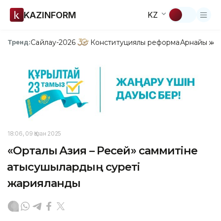
KAZINFORM
KZ
Сайлау-2026
Конституциялық реформа
Арнайы жо
Тренд:
18:06, 09 Қазан 2025
«Орталық Азия – Ресей» саммитіне
қатысушылардың суреті
жарияланды