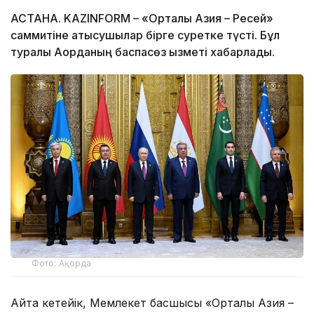
АСТАНА. KAZINFORM – «Орталық Азия – Ресей»
саммитіне қатысушылар бірге суретке түсті. Бұл
туралы Ақорданың баспасөз қызметі хабарлады.
Фото: Ақорда
Айта кетейік, Мемлекет басшысы «Орталық Азия –