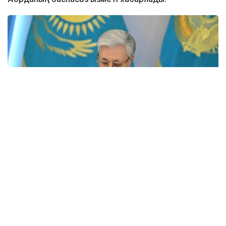
Фото: Ақорда
– Иван Степанович майданға өз еркімен
аттанып, байланысшы ретінде соғыстың
соңына дейін қатысты. Елге оралған соң ұзақ
жылдар бойы прокуратура органдарында