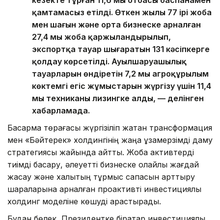
кезекте тұрған 11,6 мың отбасы баспанамен
қамтамасыз етілді. Өткен жылы 77 ірі жоба
мен шағын және орта бизнеске арналған
27,4 мың жоба қаржыландырылып,
экспортқа тауар шығаратын 131 кәсіпкерге
қолдау көрсетілді. Ауылшаруашылық
тауарларын өндіретін 7,2 мың агроқұрылым
көктемгі егіс жұмыстарын жүргізу үшін 11,4
мың техниканы лизингке алды, — делінген
хабарламада.
Басқарма төрағасы жүргізіліп жатқан трансформация
мен «Бәйтерек» холдингінің жаңа ұзақмерзімді даму
стратегиясы жайында айтты. Жоба активтерді
тиімді басқару, әлеуетті бизнеске қолайлы жағдай
жасау және халықтың тұрмыс сапасын арттыру
шараларына арналған проактивті инвестициялық
холдинг моделіне көшуді қарастырады.
Бұдан бөлек, Президентке бірқатар инвестициялық