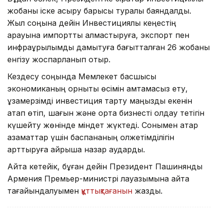
жобаны іске асыру барысы туралы баяндалды.
Жыл соңына дейін Инвестициялық кеңестің
қарауына импортты алмастыруға, экспорт пен
инфрақұрылымды дамытуға бағытталған 26 жобаны
енгізу жоспарланып отыр.
Кездесу соңында Мемлекет басшысы
экономиканың орнықты өсімін қамтамасыз ету,
ұзақмерзімді инвестиция тарту маңызды екенін
атап өтіп, шағын және орта бизнесті қолдау тетігін
күшейту жөнінде міндет жүктеді. Сонымен қатар
азаматтар үшін баспананың қолжетімділігін
арттыруға айрықша назар аударды.
Айта кетейік, бұған дейін Президент Пашинянды
Армения Премьер-министрі лауазымына қайта
тағайындалуымен
құттықтағанын
жаздық.