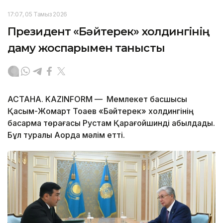
17:07, 05 Тамыз 2026
Президент «Бәйтерек» холдингінің
даму жоспарымен танысты
АСТАНА. KAZINFORM — Мемлекет басшысы
Қасым-Жомарт Тоқаев «Бәйтерек» холдингінің
басқарма төрағасы Рустам Қарағойшинді қабылдады.
Бұл туралы Ақорда мәлім етті.