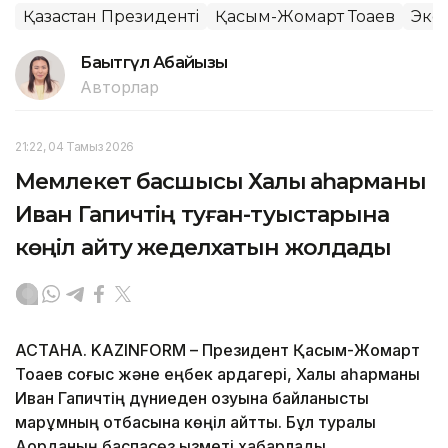
Қазақстан Президенті
Қасым-Жомарт Тоқаев
Эко
Бақытгүл Абайқызы
Авторлар
21:22, 04 Тамыз 2026
Мемлекет басшысы Халық қаһарманы
Иван Гапичтің туған-туыстарына
көңіл айту жеделхатын жолдады
АСТАНА. KAZINFORM – Президент Қасым-Жомарт
Тоқаев соғыс және еңбек ардагері, Халық қаһарманы
Иван Гапичтің дүниеден озуына байланысты
марқұмның отбасына көңіл айтты. Бұл туралы
Ақорданың баспасөз қызметі хабарлады.