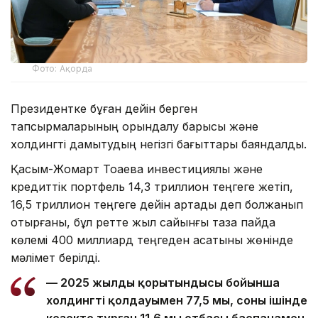
Фото: Ақорда
Президентке бұған дейін берген
тапсырмаларының орындалу барысы және
холдингті дамытудың негізгі бағыттары баяндалды.
Қасым-Жомарт Тоқаевқа инвестициялық және
кредиттік портфель 14,3 триллион теңгеге жетіп,
16,5 триллион теңгеге дейін артады деп болжанып
отырғаны, бұл ретте жыл сайынғы таза пайда
көлемі 400 миллиард теңгеден асатыны жөнінде
мәлімет берілді.
— 2025 жылдың қорытындысы бойынша
холдингтің қолдауымен 77,5 мың, соның ішінде