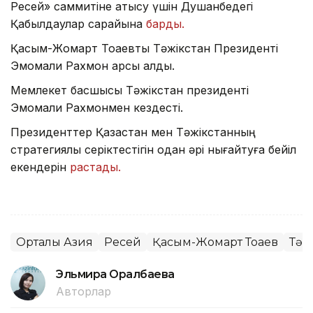
Ресей» саммитіне қатысу үшін Душанбедегі
Қабылдаулар сарайына
барды.
Қасым-Жомарт Тоқаевты Тәжікстан Президенті
Эмомали Рахмон қарсы алды.
Мемлекет басшысы Тәжікстан президенті
Эмомали Рахмонмен кездесті.
Президенттер Қазақстан мен Тәжікстанның
стратегиялық серіктестігін одан әрі нығайтуға бейіл
екендерін
растады.
Орталық Азия
Ресей
Қасым-Жомарт Тоқаев
Тәж
Эльмира Оралбаева
Авторлар