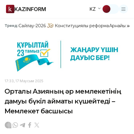
KAZINFORM
KZ
Сайлау-2026
Конституциялық реформа
Арнайы жо
Тренд:
17:33, 17 Маусым 2025
Орталық Азияның әр мемлекетінің
дамуы бүкіл аймақты күшейтеді –
Мемлекет басшысы