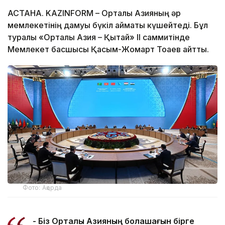
АСТАНА. KAZINFORM – Орталық Азияның әр
мемлекетінің дамуы бүкіл аймақты күшейтеді. Бұл
туралы «Орталық Азия – Қытай» ІІ саммитінде
Мемлекет басшысы Қасым-Жомарт Тоқаев айтты.
Фото: Ақорда
- Біз Орталық Азияның болашағын бірге