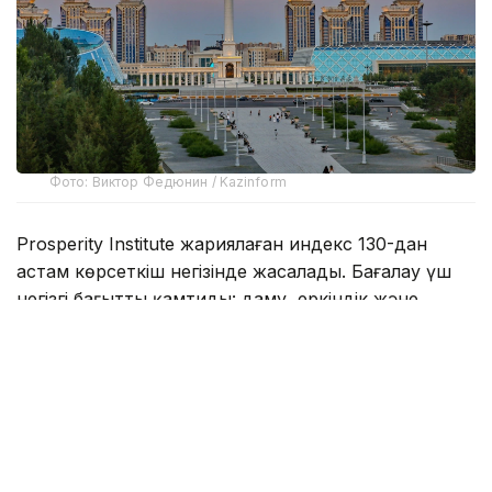
Фото: Виктор Федюнин / Kazinform
Prosperity Institute жариялаған индекс 130-дан
астам көрсеткіш негізінде жасалады. Бағалау үш
негізгі бағытты қамтиды: даму, еркіндік және
қоғам.
2026 жылғы рейтиңде бағалау әдістемесі
жаңартылды. Енді рейтингіде жоғары орын алу
үшін бір ғана бағыттағы үздік нәтиже жеткіліксіз.
Елдің барлық бағыттағы көрсеткіші қатар
ескеріледі.