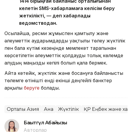
1414 бірыңғай байланыс орталығынан
келетін SMS-хабарламаға келісім беру
жеткілікті, — деп хабарлады
ведомстводан.
Осылайша, ресми жұмыспен қамтылу және
әлеуметтік аударымдарды уақтылы төлеу жүктілік
пен бала күтімі кезеңінде мемлекет тарапынан
көрсетілетін әлеуметтік қолдауды толық көлемде
алудың маңызды кепілі болып қала бермек.
Айта кетейік, жүктілік және босануға байланысты
төлемге өтінішті енді екінші деңгейлі банктер
арқылы
беруге
болады.
Орталық Азия
Ана
Жүктілік
ҚР Еңбек және халы
Бақытгүл Абайқызы
Авторлар