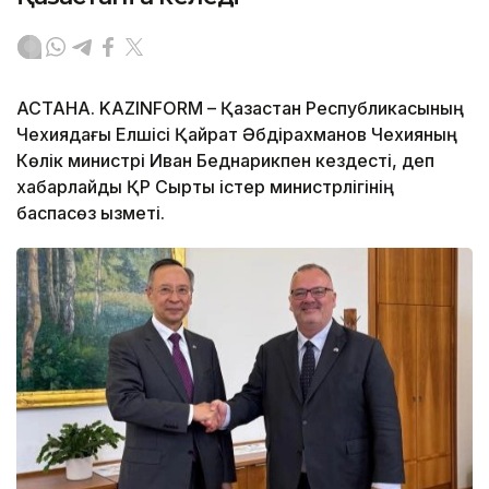
АСТАНА. KAZINFORM – Қазақстан Республикасының
Чехиядағы Елшісі Қайрат Әбдірахманов Чехияның
Көлік министрі Иван Беднарикпен кездесті, деп
хабарлайды ҚР Сыртқы істер министрлігінің
баспасөз қызметі.