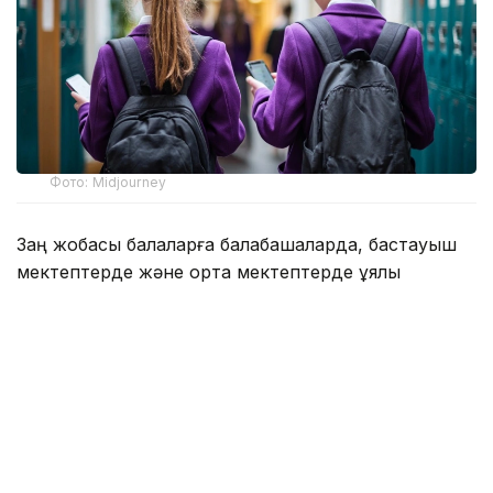
Фото: Midjourney
Заң жобасы балаларға балабақшаларда, бастауыш
мектептерде және орта мектептерде ұялы
телефондарды пайдалануға тыйым салады.
Шектеу тек сабақ кезінде емес, сонымен қатар үзіліс
кезінде және мектеп асханаларында да
қолданылады.
Медициналық себептермен немесе арнайы білім
беру қажеттіліктеріне байланысты электрондық
құрылғыларды қажет ететін оқушыларға ерекше