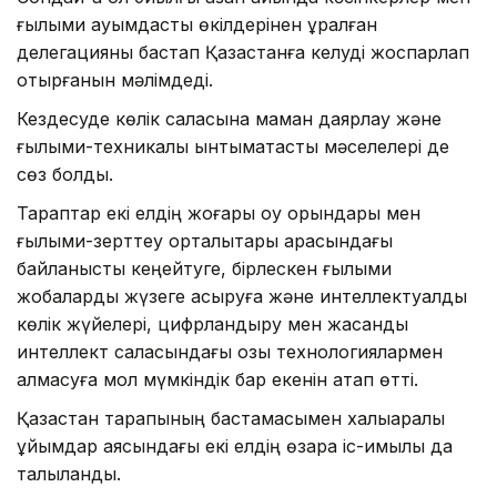
ғылыми қауымдастық өкілдерінен құралған
делегацияны бастап Қазақстанға келуді жоспарлап
отырғанын мәлімдеді.
Кездесуде көлік саласына маман даярлау және
ғылыми-техникалық ынтымақтастық мәселелері де
сөз болды.
Тараптар екі елдің жоғары оқу орындары мен
ғылыми-зерттеу орталықтары арасындағы
байланысты кеңейтуге, бірлескен ғылыми
жобаларды жүзеге асыруға және интеллектуалды
көлік жүйелері, цифрландыру мен жасанды
интеллект саласындағы озық технологиялармен
алмасуға мол мүмкіндік бар екенін атап өтті.
Қазақстан тарапының бастамасымен халықаралық
ұйымдар аясындағы екі елдің өзара іс-қимылы да
талқыланды.