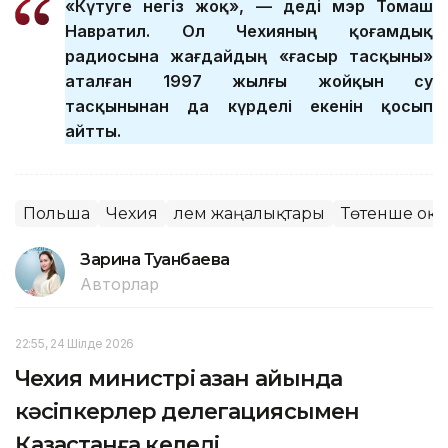
«Күтуге негіз жоқ», — деді мэр Томаш
Навратил. Ол Чехияның қоғамдық
радиосына жағдайдың «ғасыр тасқыны»
аталған 1997 жылғы жойқын су
тасқынынан да күрделі екенін қосып
айтты.
Польша
Чехия
Әлем жаңалықтары
Төтенше оқи
Зарина Туғанбаева
Авторлар
22:55, 24 Шілде 2026
Чехия министрі қазан айында
кәсіпкерлер делегациясымен
Қазақстанға келеді