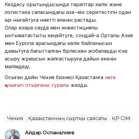
Кездесу қорытындысында тараптар көлік және
логистика саласындағы қазақ-чех серіктестігін одан
әрі нығайтуға ниетті екенін растады.
Олар өзара сауда мен инвестициялық
ынтымақтастықты кеңейтуге, сондай-ақ Орталық Азия
мен Еуропа арасындағы көлік байланысын
дамытуға бағытталған бірлескен жобаларды іске
асыру жұмысын жалғастыруға дайын екенін
мәлімдеді.
Осыған дейін Чехия бизнесі Қазақстанға
неге
қызығып отырғаны туралы
жаздық.
Чехия
Қазақстанның сыртқы саясаты
ҚР СІМ
Айдар Оспаналиев