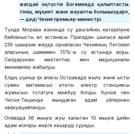
жағдай оңтүстік Богемияда қалыптасты.
Өтініш, мұқият және жауапты болыңыздар»,
— деді Чехия премьер-министрі.
Түнде Морава өзенінде су деңгейінің көтерілуіне
байланысты ел астанасы Прагадан шығысқа қарай
230 шақырым жерде орналасқан Чехияның Литовел
қаласының шамамен 70%-ы су астында қалды.
Салдарынан мектептер мен медициналық
мекемелер жабылды.
Елдің үшінші ірі қаласы Остравада жылу және ыстық
сумен қамтамасыз ететін электр станциясы
жұмысын тоқтатуға мәжбүр болды. Крнов пен
Чески-Тешинде мыңдаған адам үйлерінен
эвакуацияланды.
Опавада 56 мыңға жуық халықтан 10 мыңға дейін
адам жоғары жерге көшіруді сұрады.