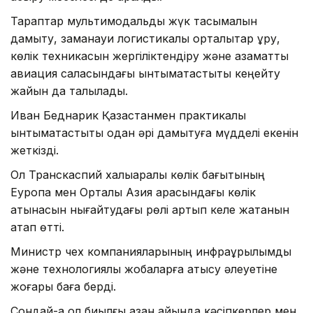
Тараптар мультимодальды жүк тасымалын
дамыту, заманауи логистикалық орталықтар құру,
көлік техникасын жергіліктендіру және азаматтық
авиация саласындағы ынтымақтастықты кеңейту
жайын да талқылады.
Иван Беднарик Қазақстанмен практикалық
ынтымақтастықты одан әрі дамытуға мүдделі екенін
жеткізді.
Ол Транскаспий халықаралық көлік бағытының
Еуропа мен Орталық Азия арасындағы көлік
қатынасын нығайтудағы рөлі артып келе жатқанын
атап өтті.
Министр чех компанияларының инфрақұрылымдық
және технологиялық жобаларға қатысу әлеуетіне
жоғары баға берді.
Сондай-ақ ол биылғы қазан айында кәсіпкерлер мен