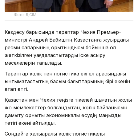
Фото: ҚР СІМ
Кездесу барысында тараптар Чехия Премьер-
министрі Андрей Бабиштің Қазақстанға жуырдағы
ресми сапарының қорытындысы бойынша қол
жеткізілген уағдаластықтарды іске асыру
мәселелерін талқылады.
Тараптар көлік пен логистика екі ел арасындағы
ынтымақтастықтың басым бағыттарының бірі екенін
атап өтті.
Қазақстан мен Чехия теңізге тікелей шығатын жолы
жоқ мемлекеттер болғандықтан, көлік байланысын
дамыту орнықты экономикалық өсудің маңызды
тетігі екені айтылды.
Сондай-ақ халықаралық көлік-логистикалық