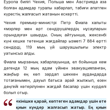
Еуропа билігі Чехия, Польша мен Австрияда қаза
болған адамдар туралы хабарлап, табиғи апатпен
күрестің жалғасып жатқанын ескертті.
Чехия премьер-министрі Петр Фиала халықты
«мэрлер мен өрт сөндірушілердің нұсқауларын
орындауға» шақырды. Оның айтуынша, жексенбі
күні кешке төтенше жағдайлар қызметі 7 884 өртті
сөндірді, 119 мың үй шаруашылығы электр
қуатынсыз қалды.
Фиала мырзаның хабарлауынша, ел бойынша кем
дегенде 12 мың адам үйінен эвакуацияланған,
жаңбыр ең көп зардап шеккен аудандарда
тоқтағанымен, дауыл батысқа қарай жылжып, өзен
деңгейі көтерілуінен жағдай басқалар үшін күрделі
болып отыр.
«Өкінішке қарай, көптеген адамдар үшін өте
қиын күндер жалғасып жатыр. Ең қиын