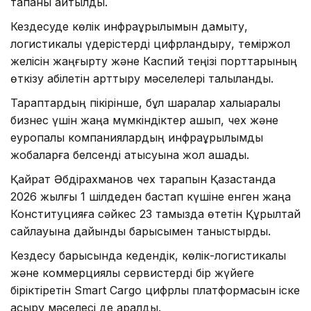
тапқаны айтылды.
Кездесуде көлік инфрақұрылымын дамыту,
логистикалық үдерістерді цифрландыру, теміржол
желісін жаңғырту және Каспий теңізі порттарының
өткізу қабілетін арттыру мәселелері талқыланды.
Тараптардың пікірінше, бұл шаралар халықаралық
бизнес үшін жаңа мүмкіндіктер ашып, чех және
еуропалық компаниялардың инфрақұрылымдық
жобаларға белсенді қатысуына жол ашады.
Қайрат Әбдірахманов чех тарапын Қазақстанда
2026 жылғы 1 шілдеден бастап күшіне енген жаңа
Конституцияға сәйкес 23 тамызда өтетін Құрылтай
сайлауына дайындық барысымен таныстырды.
Кездесу барысында кедендік, көлік-логистикалық
және коммерциялық сервистерді бір жүйеге
біріктіретін Smart Cargo цифрлық платформасын іске
асыру мәселесі де қаралды.