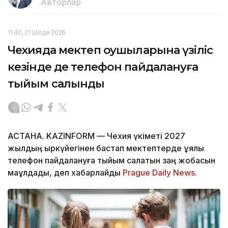
Авторлар
11:40, 21 Шілде 2026
Чехияда мектеп оқушыларына үзіліс
кезінде де телефон пайдалануға
тыйым салынды
АСТАНА. KAZINFORM — Чехия үкіметі 2027
жылдың қыркүйегінен бастап мектептерде ұялы
телефон пайдалануға тыйым салатын заң жобасын
мақұлдады, деп хабарлайды
Prague Daily News.