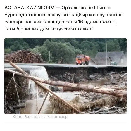
АСТАНА. KAZINFORM — Орталық және Шығыс
Еуропада толассыз жауған жаңбыр мен су тасқыны
салдарынан қаза тапқандар саны 16 адамға жетті,
тағы бірнеше адам із-түзсіз жоғалған.
Фото: Видеодан алынған кадр