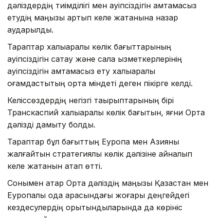
дәліздердің тиімділігі мен қауіпсіздігін қамтамасыз
етудің маңызы артып келе жатқанына назар
аударылды.
Тараптар халықаралық көлік бағыттарының
қауіпсіздігін сақтау және сала қызметкерлерінің
қауіпсіздігін қамтамасыз ету халықаралық
қоғамдастықтың ортақ міндеті деген пікірге келді.
Келіссөздердің негізгі тақырыптарының бірі
Транскаспий халықаралық көлік бағытын, яғни Орта
дәлізді дамыту болды.
Тараптар бұл бағыттың Еуропа мен Азияны
жалғайтын стратегиялық көлік дәлізіне айналып
келе жатқанын атап өтті.
Сонымен қатар Орта дәліздің маңызы Қазақстан мен
Еуропалық одақ арасындағы жоғары деңгейдегі
кездесулердің қорытындыларында да көрініс