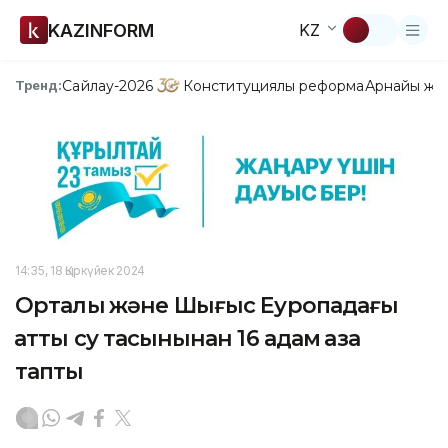
KAZINFORM
KZ
Сайлау-2026
Конституциялық реформа
Арнайы жо
Тренд:
14:35, 18 Қыркүйек 2024
Орталық және Шығыс Еуропадағы
қатты су тасқынынан 16 адам қаза
тапты