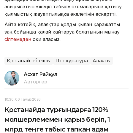
асырылатын «жеңіл табыс» схемаларына қатысу
қылмыстық жауаптылыққа әкелетінін ескертті.
Айта кетейік, алаяқтар қолды қылған қаражатты
заң бойынша қалай қайтаруға болатынын мынау
сілтемеден
оқи аласыз.
Қостанай облысы
Прокуратура
Алаяқтық
Асхат Райқұл
Авторлар
10:30, 06 Тамыз 2026
Қостанайда тұрғындарға 120%
мөлшерлемемен қарыз беріп, 1
млрд теңге табыс тапқан адам