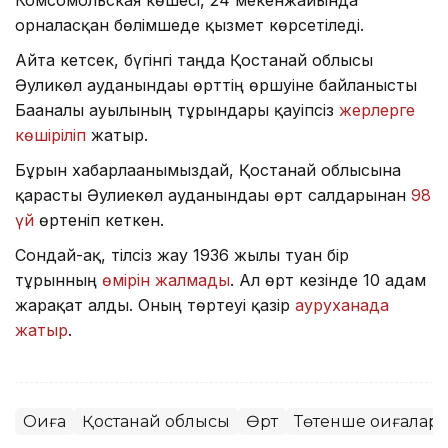
Комсомольская көшесі, 24 мекенжайында
орналасқан бөлімшеде қызмет көрсетіледі.
Айта кетсек, бүгінгі таңда Қостанай облысы
Әуликөл ауданындағы өрттің өршуіне байланысты
Бағаналы ауылының тұрғындары қауіпсіз
жерлерге
көшіріліп
жатыр.
Бұрын хабарлағанымыздай, Қостанай облысына
қарасты Әулиекөл ауданындағы өрт салдарынан
98
үй
өртеніп кеткен.
Сондай-ақ, тілсіз жау 1936 жылы туған бір
тұрғынның
өмірін жалмады
. Ал өрт кезінде 10 адам
жарақат алды. Оның төртеуі қазір
ауруханада
жатыр
.
Оқиға
Қостанай облысы
Өрт
Төтенше оқиғалар,