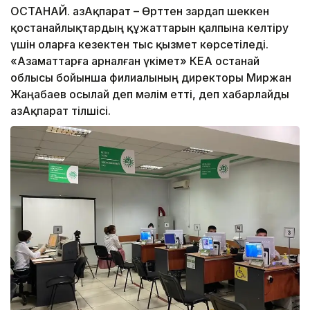
ҚОСТАНАЙ. ҚазАқпарат – Өрттен зардап шеккен
қостанайлықтардың құжаттарын қалпына келтіру
үшін оларға кезектен тыс қызмет көрсетіледі.
«Азаматтарға арналған үкімет» КЕАҚ Қостанай
облысы бойынша филиалының директоры Миржан
Жаңабаев осылай деп мәлім етті, деп хабарлайды
ҚазАқпарат тілшісі.