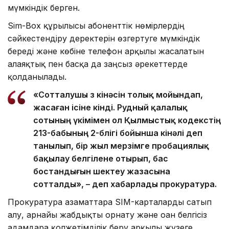
мүмкіндік берген.
Sim-Box құрылғысы абоненттік нөмірлердің
сәйкестендіру деректерін өзгертуге мүмкіндік
береді және көбіне телефон арқылы жасалатын
алаяқтық пен басқа да заңсыз әрекеттерде
қолданылады.
«Сотталушы өз кінәсін толық мойындап,
жасаған ісіне өкінді. Рудный қалалық
сотының үкімімен ол Қылмыстық кодекстің
213-бабының 2-бөлігі бойынша кінәлі деп
танылып, бір жыл мерзімге пробациялық
бақылау белгілене отырып, бас
бостандығын шектеу жазасына
сотталды», – деп хабарлады прокуратура.
Прокуратура азаматтарға SIM-карталарды сатып
алу, арнайы жабдықты орнату және оған белгісіз
адамдарға қолжетімділік беру арқылы жүзеге