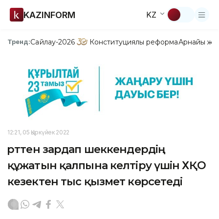
KAZINFORM
KZ
Сайлау-2026
Конституциялық реформа
Арнайы жо
Тренд:
12:21, 05 Қыркүйек 2022
Өрттен зардап шеккендердің
құжатын қалпына келтіру үшін ХҚО
кезектен тыс қызмет көрсетеді