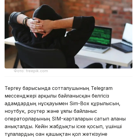
Фото: freepik.com
Тергеу барысында сотталушының Telegram
мессенджері арқылы байланысқан белгісіз
адамдардың нұсқауымен Sim-Box құрылғысын,
ноутбук, роутер және ұялы байланыс
операторларының SIM-карталарын сатып алғаны
анықталды. Кейін жабдықты іске қосып, үшінші
тұлғалардың оған қашықтан қол жеткізуіне