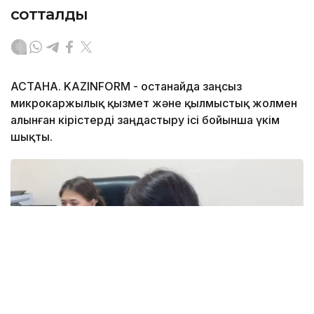
сотталды
АСТАНА. KAZINFORM - Қостанайда заңсыз
микрокаржылық қызмет және қылмыстық жолмен
алынған кірістерді заңдастыру ісі бойынша үкім
шықты.