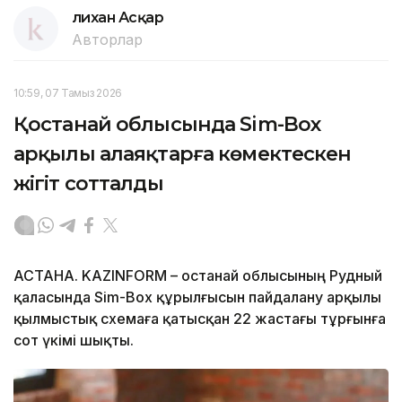
Әлихан Асқар
Авторлар
10:59, 07 Тамыз 2026
Қостанай облысында Sim-Box
арқылы алаяқтарға көмектескен
жігіт сотталды
АСТАНА. KAZINFORM – Қостанай облысының Рудный
қаласында Sim-Box құрылғысын пайдалану арқылы
қылмыстық схемаға қатысқан 22 жастағы тұрғынға
сот үкімі шықты.