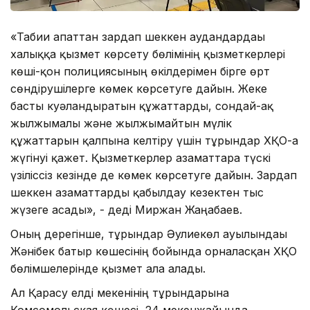
«Табиғи апаттан зардап шеккен аудандардағы
халыққа қызмет көрсету бөлімінің қызметкерлері
көші-қон полициясының өкілдерімен бірге өрт
сөндірушілерге көмек көрсетуге дайын. Жеке
басты куәландыратын құжаттарды, сондай-ақ
жылжымалы және жылжымайтын мүлік
құжаттарын қалпына келтіру үшін тұрғындар ХҚО-ға
жүгінуі қажет. Қызметкерлер азаматтарға түскі
үзіліссіз кезінде де көмек көрсетуге дайын. Зардап
шеккен азаматтарды қабылдау кезектен тыс
жүзеге асады», - деді Миржан Жаңабаев.
Оның дерегінше, тұрғындар Әулиекөл ауылындағы
Жәнібек батыр көшесінің бойында орналасқан ХҚО
бөлімшелерінде қызмет ала алады.
Ал Қарасу елді мекенінің тұрғындарына