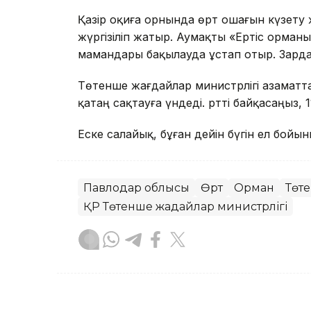
Қазір оқиға орнында өрт ошағын күзету
жүргізіліп жатыр. Аумақты «Ертіс орман
мамандары бақылауда ұстап отыр. Зарда
Төтенше жағдайлар министрлігі азаматта
қатаң сақтауға үндеді. Өртті байқасаңыз,
Еске салайық, бұған дейін бүгін ел бойы
Павлодар облысы
Өрт
Орман
Төте
ҚР Төтенше жағдайлар министрлігі
Мейірман Лес