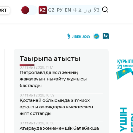
KZ
QZ
РУ
EN
中文
ق ز
ЎЗ
ORT
Тақырыпқа қатысты
07 тамыз 2026, 11:17
Петропавлда Есіл өзенінің
жағалауын нығайту жұмысы
басталды
07 тамыз 2026, 10:59
Қостанай облысында Sim-Box
арқылы алаяқтарға көмектескен
жігіт сотталды
07 тамыз 2026, 10:50
Атырауда жекеменшік балабақша