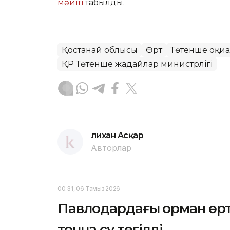
мәйіті
табылды.
Қостанай облысы
Өрт
Төтенше оқиға
ҚР Төтенше жағдайлар министрлігі
Әлихан Асқар
Авторлар
00:31, 06 Тамыз 2026
Павлодардағы орман өрті
тонна су төгілді