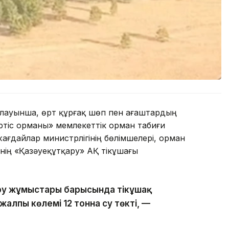
рлауынша, өрт құрғақ шөп пен ағаштардың
ртіс орманы» мемлекеттік орман табиғи
ғдайлар министрлігінің бөлімшелері, орман
ің «Қазәуеқұтқару» АҚ тікұшағы
діру жұмыстары барысында тікұшақ
алпы көлемі 12 тонна су төкті, —