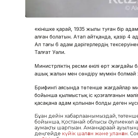
«Өкінішке қарай, 1935 жылы туған бір ад
алған болатын. Атап айтқанда, қазір 4 
Ал тағы 6 адам дәрігерлердің тексеруінен 
Талғат Уәли.
Министрліктің ресми өкілі өрт жағдайы 
ашық жалын мен сөндіру мүмкін болмай
Брифингі аясында төтенше жағдайлар ми
бойынша қылмыстық іс қозғалғанын мәлі
қасақана адам қолынан болды деген нұ
Бұған дейін хабарлағанымыздай, төтен
бойынша, Қостанай облысы Әулиекөл 
аумақты шарпыған. Аманқарағай ауылы
деңгейде
күйік шалған және уланған
. С