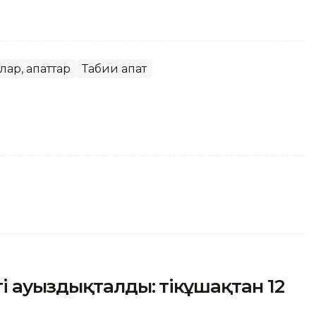
лар, апаттар
Табиғи апат
 ауыздықталды: тікұшақтан 12