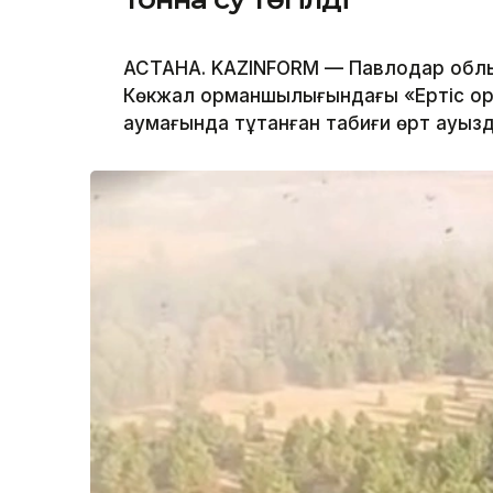
АСТАНА. KAZINFORM — Павлодар обл
Көкжал орманшылығындағы «Ертіс ор
аумағында тұтанған табиғи өрт ауыз