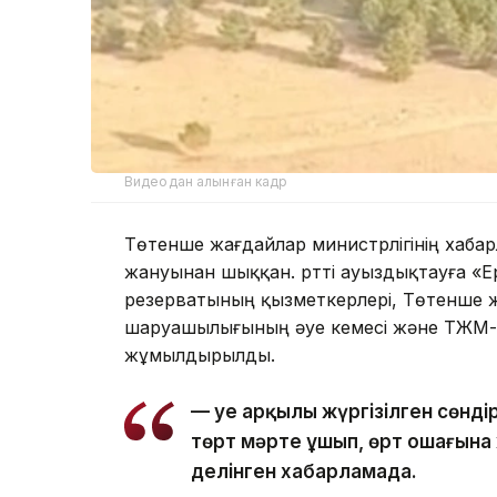
Видеодан алынған кадр
Төтенше жағдайлар министрлігінің хаба
жануынан шыққан. Өртті ауыздықтауға «Е
резерватының қызметкерлері, Төтенше жа
шаруашылығының әуе кемесі және ТЖМ-н
жұмылдырылды.
— Әуе арқылы жүргізілген сөн
төрт мәрте ұшып, өрт ошағына ж
делінген хабарламада.