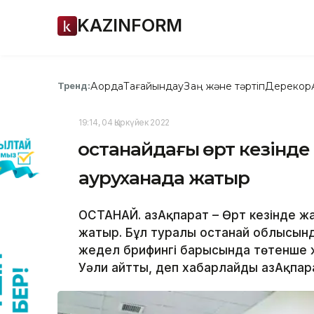
KAZINFORM
Ақорда
Тағайындау
Заң және тәртіп
Дерекқор
Тренд:
19:14, 04 Қыркүйек 2022
Қостанайдағы өрт кезінде
ауруханада жатыр
ҚОСТАНАЙ. ҚазАқпарат – Өрт кезінде 
жатыр. Бұл туралы Қостанай облысы
жедел брифингі барысында төтенше жа
Уәли айтты, деп хабарлайды ҚазАқпара