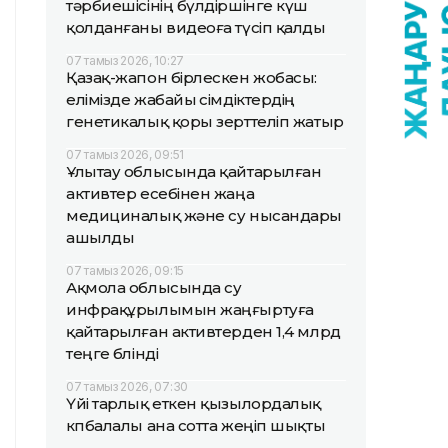
тәрбиешісінің бүлдіршінге күш
қолданғаны видеоға түсіп қалды
07 тамыз 2026, 10:27
Қазақ-жапон бірлескен жобасы:
елімізде жабайы өсімдіктердің
генетикалық қоры зерттеліп жатыр
07 тамыз 2026, 09:51
Ұлытау облысында қайтарылған
активтер есебінен жаңа
медициналық және су нысандары
ашылды
07 тамыз 2026, 09:15
Ақмола облысында су
инфрақұрылымын жаңғыртуға
қайтарылған активтерден 1,4 млрд
теңге бөлінді
07 тамыз 2026, 07:30
Үйі тарлық еткен қызылордалық
көпбалалы ана сотта жеңіп шықты