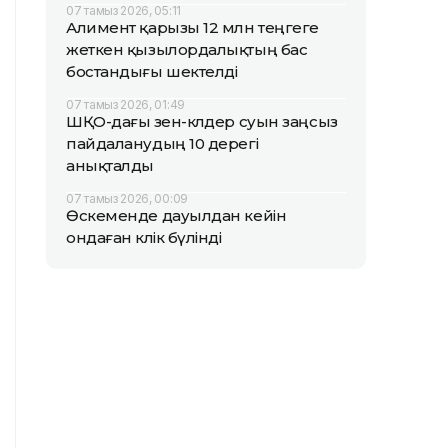
07 тамыз 2026, 05:11
Алимент қарызы 12 млн теңгеге
жеткен қызылордалықтың бас
бостандығы шектелді
07 тамыз 2026, 01:49
ШҚО-дағы өзен-көлдер суын заңсыз
пайдаланудың 10 дерегі
анықталды
07 тамыз 2026, 00:09
Өскеменде дауылдан кейін
ондаған көлік бүлінді