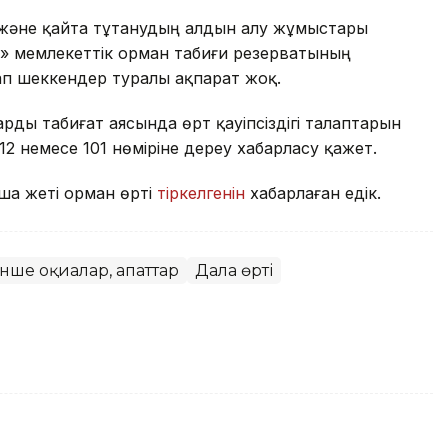
 және қайта тұтанудың алдын алу жұмыстары
ы» мемлекеттік орман табиғи резерватының
п шеккендер туралы ақпарат жоқ.
рды табиғат аясында өрт қауіпсіздігі талаптарын
 112 немесе 101 нөміріне дереу хабарласу қажет.
нша жеті орман өрті
тіркелгенін
хабарлаған едік.
нше оқиғалар, апаттар
Дала өрті