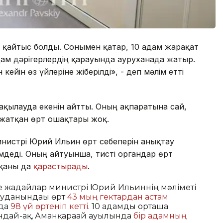
ам қайтыс болды. Сонымен қатар, 10 адам жарақат
адам дәрігерлердің қарауында ауруханада жатыр.
кейін өз үйлеріне жіберілді», - деп мәлім етті
бақылауда екенін айтты. Оның ақпаратына сай,
 жатқан өрт ошақтары жоқ.
нистрі Юрий Ильин өрт себеперін анықтау
мдеді. Оның айтуынша, тисті органдар өрт
сқаны да
қарастырады
.
ше жағдайлар министрі Юрий Ильиннің мәліметі
ауданындағы өрт
43 мың гектардан астам
нда
98 үй өртеніп кетті
. 10 адамды орташа
ондай-ақ, Аманқарағай ауылында
бір адамның