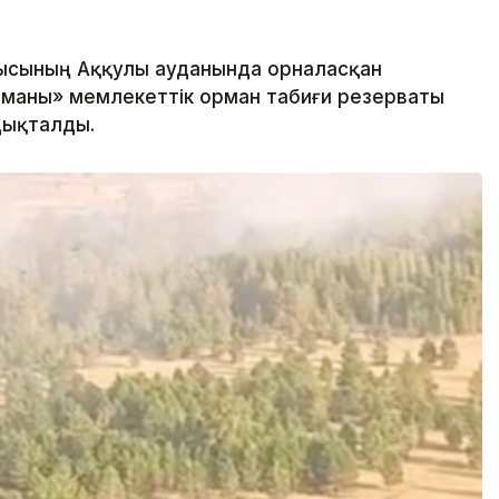
ысының Аққулы ауданында орналасқан
маны» мемлекеттік орман табиғи резерваты
дықталды.