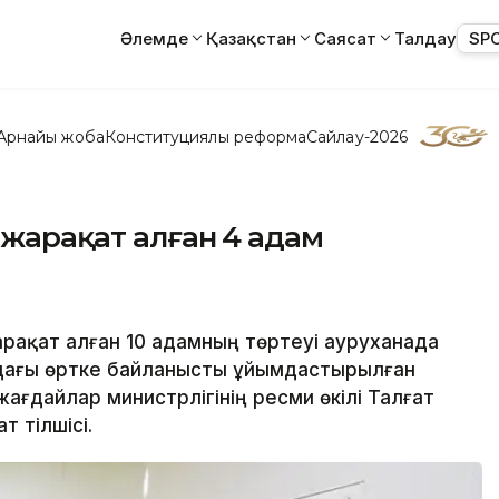
Әлемде
Қазақстан
Саясат
Талдау
SP
Арнайы жоба
Конституциялық реформа
Сайлау-2026
 жарақат алған 4 адам
жарақат алған 10 адамның төртеуі ауруханада
ндағы өртке байланысты ұйымдастырылған
ғдайлар министрлігінің ресми өкілі Талғат
т тілшісі.