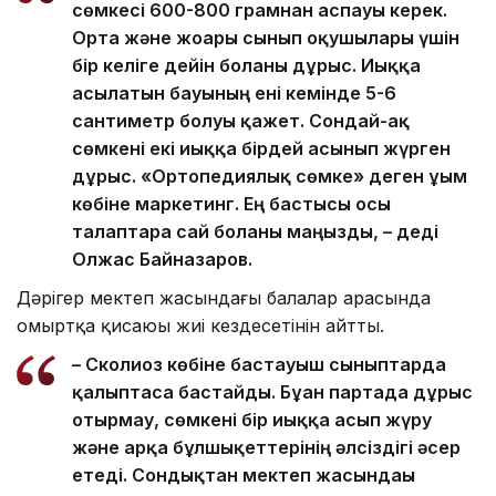
сөмкесі 600-800 грамнан аспауы керек.
Орта және жоғары сынып оқушылары үшін
бір келіге дейін болғаны дұрыс. Иыққа
асылатын бауының ені кемінде 5-6
сантиметр болуы қажет. Сондай-ақ
сөмкені екі иыққа бірдей асынып жүрген
дұрыс. «Ортопедиялық сөмке» деген ұғым
көбіне маркетинг. Ең бастысы осы
талаптарға сай болғаны маңызды, – деді
Олжас Байназаров.
Дәрігер мектеп жасындағы балалар арасында
омыртқа қисаюы жиі кездесетінін айтты.
– Сколиоз көбіне бастауыш сыныптарда
қалыптаса бастайды. Бұған партада дұрыс
отырмау, сөмкені бір иыққа асып жүру
және арқа бұлшықеттерінің әлсіздігі әсер
етеді. Сондықтан мектеп жасындағы