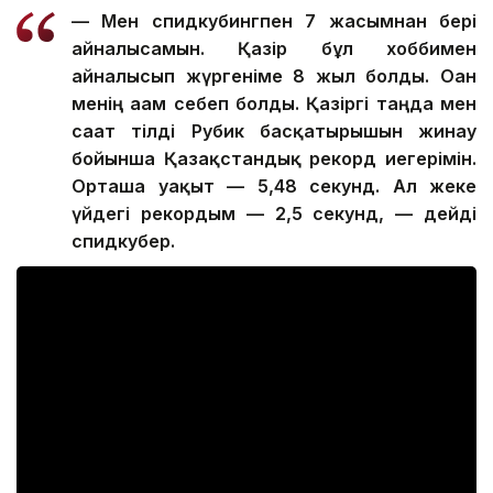
— Мен спидкубингпен 7 жасымнан бері
айналысамын. Қазір бұл хоббимен
айналысып жүргеніме 8 жыл болды. Оған
менің ағам себеп болды. Қазіргі таңда мен
сағат тілді Рубик басқатырғышын жинау
бойынша Қазақстандық рекорд иегерімін.
Орташа уақыт — 5,48 секунд. Ал жеке
үйдегі рекордым — 2,5 секунд, — дейді
спидкубер.