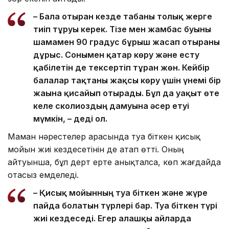
– Бала отырған кезде табаны толық жерге
тиіп тұруы керек. Тізе мен жамбас буыны
шамамен 90 градус бұрыш жасап отырғаны
дұрыс. Сонымен қатар көру және есту
қабілетін де тексертіп тұрған жөн. Кейбір
балалар тақтаны жақсы көру үшін үнемі бір
жағына қисайып отырады. Бұл да уақыт өте
келе сколиоздың дамуына әсер етуі
мүмкін, – деді ол.
Маман нәрестелер арасында туа біткен қисық
мойын жиі кездесетінін де атап өтті. Оның
айтуынша, бұл дерт ерте анықталса, көп жағдайда
отасыз емделеді.
– Қисық мойынның туа біткен және жүре
пайда болатын түрлері бар. Туа біткен түрі
жиі кездеседі. Егер алғашқы айларда