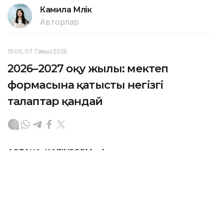
Камила Мүлік
Авторлар
15:06, 07 Тамыз 2026
2026–2027 оқу жылы: мектеп
формасына қатысты негізгі
талаптар қандай
АСТАНА. KAZINFORM – Ата-аналар мектеп
формасын кез келген сауда желісінен сатып алып,
өндірушіні еркін таңдай алады.