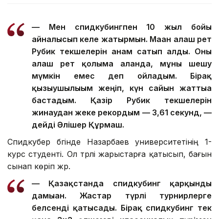
— Мен спидкубингпен 10 жыл бойы
айналысып келе жатырмын. Маған алғаш рет
Рубик текшелерін анам сатып алды. Оны
алғаш рет қолыма алғанда, мұны шешу
мүмкін емес деп ойладым. Бірақ
қызығушылығым жеңіп, күн сайын жаттыға
бастадым. Қазір Рубик текшелерін
жинаудан жеке рекордым — 3,61 секунд, —
дейді Әлішер Құрмаш.
Спидкубер бүгінде Назарбаев университетінің 1-
курс студенті. Ол түрлі жарыстарға қатысып, бағын
сынап көріп жүр.
— Қазақстанда спидкубинг қарқынды
дамыған. Жастар түрлі турнирлерге
белсенді қатысады. Бірақ спидкубинг тек