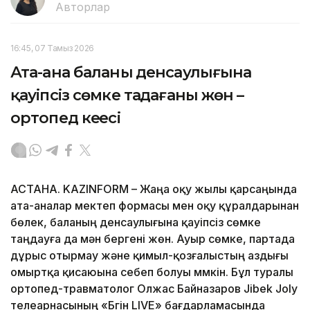
Авторлар
16:45, 07 Тамыз 2026
Ата-ана баланың денсаулығына
қауіпсіз сөмке таңдағаны жөн –
ортопед кеңесі
АСТАНА. KAZINFORM – Жаңа оқу жылы қарсаңында
ата-аналар мектеп формасы мен оқу құралдарынан
бөлек, баланың денсаулығына қауіпсіз сөмке
таңдауға да мән бергені жөн. Ауыр сөмке, партада
дұрыс отырмау және қимыл-қозғалыстың аздығы
омыртқа қисаюына себеп болуы мүмкін. Бұл туралы
ортопед-травматолог Олжас Байназаров Jibek Joly
телеарнасының «Бүгін LIVE» бағдарламасында