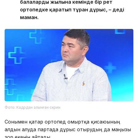
балаларды жылына кемінде бір рет
ортопедке қаратып тұрған дұрыс, – деді
маман.
Фото: Кадрдан алынған скрин
Сонымен қатар ортопед омыртқа қисаюының
алдын алуда партада дұрыс отырудың да маңызы
зор екенін айтады.