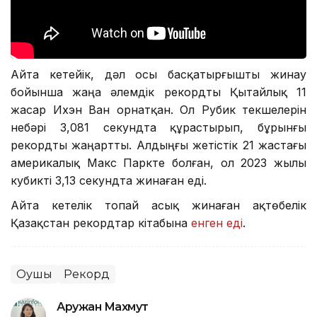
Айта кетейік, дәл осы басқатырғышты жинау
бойынша жаңа әлемдік рекордты Қытайлық 11
жасар Ихэн Ван орнатқан. Ол Рубик текшелерін
небәрі 3,081 секундта құрастырып, бұрынғы
рекордты жаңартты. Алдыңғы жетістік 21 жастағы
америкалық Макс Паркте болған, ол 2023 жылы
кубикті 3,13 секундта жинаған еді.
Айта кетелік топай асық жинаған ақтөбелік
Қазақстан рекордтар кітабына
енген еді
.
Оқушы
Рекорд
Аружан Махмут