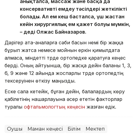
анықталса, массаж және басқа да
консервативті емдеу тәсілдері жеткілікті
болады. Ал ем кеш басталса, үш жастан
кейін хирургиялық ем қажет болуы мүмкін,
– деді Олжас Байназаров.
Дәрігер ата-аналарға сәби басын үнемі бір жаққа
бұрып жатса немесе мойнын еркін қимылдата
алмаса, міндетті түрде ортопедке қаратуға кеңес
берді. Оның айтуынша, бір жасқа дейін баланы 1, 3,
6, 9 және 12 айында жоспарлы түрде ортопедтің
тексеруінен өткізу маңызды.
Еске сала кетейік, бұған дейін, балалардың көру
қабілетінің нашарлауына әсер ететін факторлар
туралы
офтальмологтың кеңесін
жазған едік.
Оқушы
Маман кеңесі
Білім
Мектеп