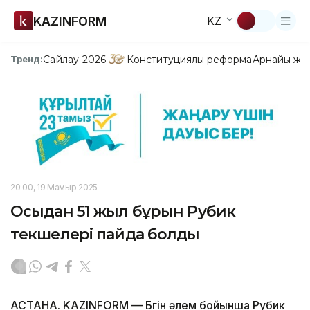
KAZINFORM
KZ
Сайлау-2026
Конституциялық реформа
Арнайы жо
Тренд:
20:00, 19 Мамыр 2025
Осыдан 51 жыл бұрын Рубик
текшелері пайда болды
АСТАНА. KAZINFORM — Бүгін әлем бойынша Рубик