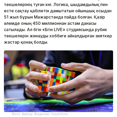
текшелерінің туған күні. Логика, шыдамдылық пен
есте сақтау қабілетін дамытатын ойыншық осыдан
51 жыл бұрын Мажарстанда пайда болған. Қазір
әлемде оның 450 миллионнан астам данасы
сатылады. Ал бүгін «Бүгін LIVE» студиясында рубик
текшелерін жинауды хоббиге айналдырған зияткер
жастар қонақ болды.
Фото: Виктор Федюнин / Kazinform