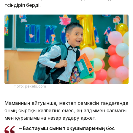
түсіндіріп берді.
Фото: pexels.com
Маманның айтуынша, мектеп сөмкесін таңдағанда
оның сыртқы келбетіне емес, ең алдымен салмағы
мен құрылымына назар аудару қажет.
– Бастауыш сынып оқушыларының бос