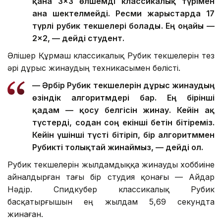
қана 3×3 өлшемді классикалық түрімен
ғана шектелмейді. Ресми жарыстарда 17
түрлі рубик текшелері болады. Ең оңайы —
2×2, — дейді студент.
Әлішер Құрмаш классикалық Рубик текшелерін тез
әрі дұрыс жинаудың техникасымен бөлісті.
— Әрбір Рубик текшелерін дұрыс жинаудың
өзіндік алгоритмдері бар. Ең бірінші
қадам — қосу белгісін жинау. Кейін ақ
түстерді, содан соң екінші бетін бітіреміз.
Кейін үшінші түсті бітіріп, бір алгоритммен
Рубикті толықтай жинаймыз, — дейді ол.
Рубик текшелерін жылдамдыққа жинауды хоббиіне
айналдырған тағы бір студия қонағы — Айдар
Нәдір. Спидкубер классикалық Рубик
басқатырғышын ең жылдам 5,69 секундта
жинаған.