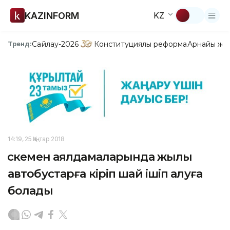
KAZINFORM
KZ
Сайлау-2026
Конституциялық реформа
Арнайы жо
Тренд:
14:19, 25 Қаңтар 2018
Өскемен аялдамаларында жылы
автобустарға кіріп шай ішіп алуға
болады