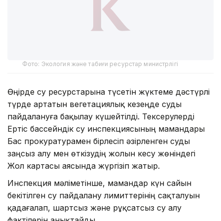
Фото: Экология және табиғи ресурстар министрлігі
Өңірде су ресурстарына түсетін жүктеме дәстүрлі
түрде артатын вегетациялық кезеңде суды
пайдалануға бақылау күшейтілді. Тексерулерді
Ертіс бассейндік су инспекциясының мамандары
Бас прокуратурамен бірлесіп әзірленген суды
заңсыз алу мен өткізудің жолын кесу жөніндегі
Жол картасы аясында жүргізіп жатыр.
Инспекция мәліметінше, мамандар күн сайын
бекітілген су пайдалану лимиттерінің сақталуын
қадағалап, шартсыз және рұқсатсыз су алу
фактілерін анықтайды.