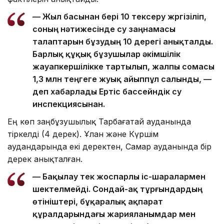
— Жыл басынан бері 10 тексеру жүргізіліп,
соның нәтижесінде су заңнамасы
талаптарын бұзудың 10 дерегі анықталды.
Барлық құқық бұзушылар әкімшілік
жауапкершілікке тартылып, жалпы сомасы
1,3 млн теңгеге жуық айыппұл салынды, —
деп хабарлады Ертіс бассейндік су
инспекциясынан.
Ең көп заңбұзушылық Тарбағатай ауданында
тіркелді (4 дерек). Ұлан және Күршім
аудандарында екі деректен, Самар ауданында бір
дерек анықталған.
— Бақылау тек жоспарлы іс-шаралармен
шектелмейді. Сондай-ақ тұрғындардың
өтініштері, бұқаралық ақпарат
құралдарындағы жарияланымдар мен