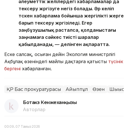
әлеуметтік желілердегі хабарламалар да
тексеру жүргізуге негіз болады. Әр келіп
түскен хабарлама бойынша жергілікті жерге
барып тексеру жүргізіледі. Егер
заңбұзушылық расталса, қолданыстағы
заңнамаға сәйкес тиісті шаралар
қабылданады, — делінген ақпаратта.
Еске салсақ, осыған дейін Экология министрлігі
Ақбұлақ өзеніндегі майлы дақтарға қатысты
түсінік
бергені
хабарланған.
ҚР Бас прокуратурасы
Айыппұл
Өзен
Шығыс 
Ботакөз Кенжеханқызы
Авторлар
00:09, 07 Тамыз 2026