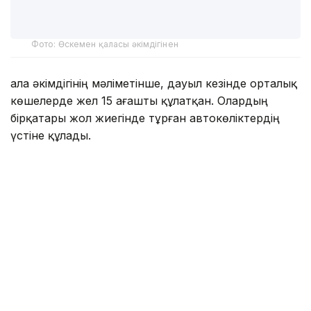
Фото: Өскемен қаласы әкімдігінен
Қала әкімдігінің мәліметінше, дауыл кезінде орталық
көшелерде жел 15 ағашты құлатқан. Олардың
бірқатары жол жиегінде тұрған автокөліктердің
үстіне құлады.
— Қазіргі уақытта полицияға ағаштардың
құлауы салдарынан көліктері зақымданған
17 автокөлік иесінен арыз түсті, — деп
хабарлады ШҚО полиция департаментінің
баспасөз қызметінен.
Полицияға әлі барлық зардап шеккен көлік иелері
жүгініп үлгермеген болуы да мүмкін.