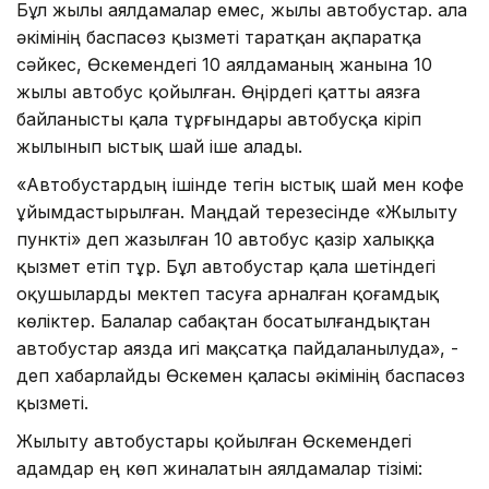
Бұл жылы аялдамалар емес, жылы автобустар. Қала
әкімінің баспасөз қызметі таратқан ақпаратқа
сәйкес, Өскемендегі 10 аялдаманың жанына 10
жылы автобус қойылған. Өңірдегі қатты аязға
байланысты қала тұрғындары автобусқа кіріп
жылынып ыстық шай іше алады.
«Автобустардың ішінде тегін ыстық шай мен кофе
ұйымдастырылған. Маңдай терезесінде «Жылыту
пункті» деп жазылған 10 автобус қазір халыққа
қызмет етіп тұр. Бұл автобустар қала шетіндегі
оқушыларды мектеп тасуға арналған қоғамдық
көліктер. Балалар сабақтан босатылғандықтан
автобустар аязда игі мақсатқа пайдаланылуда», -
деп хабарлайды Өскемен қаласы әкімінің баспасөз
қызметі.
Жылыту автобустары қойылған Өскемендегі
адамдар ең көп жиналатын аялдамалар тізімі: