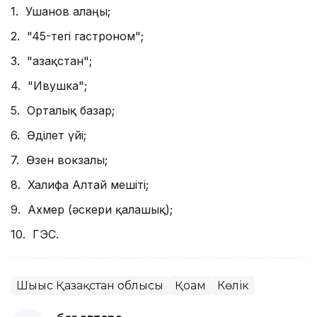
1. Ушанов алаңы;
2. "45-тегі гастроном";
3. "Қазақстан";
4. "Ивушка";
5. Орталық базар;
6. Әділет үйі;
7. Өзен вокзалы;
8. Халифа Алтай мешіті;
9. Ахмер (әскери қалашық);
10. ГЭС.
Шығыс Қазақстан облысы
Қоғам
Көлік