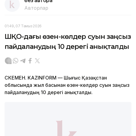
без автора
Авторлар
01:49, 07 Тамыз 2026
ШҚО-дағы өзен-көлдер суын заңсыз
пайдаланудың 10 дерегі анықталды
ӨСКЕМЕН. KAZINFORM — Шығыс Қазақстан
облысында жыл басынан өзен-көлдер суын заңсыз
пайдаланудың 10 дерегі анықталды.