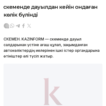
Өскеменде дауылдан кейін ондаған
көлік бүлінді
ӨСКЕМЕН. KAZINFORM — Өскеменде дауыл
салдарынан үстіне ағаш құлап, зақымданған
автокөліктердің иелерінен ішкі істер органдарына
өтініштер әлі түсіп жатыр.