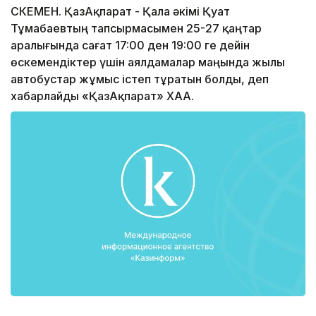
ӨСКЕМЕН. ҚазАқпарат - Қала әкімі Қуат
Тұмабаевтың тапсырмасымен 25-27 қаңтар
аралығында сағат 17:00 ден 19:00 ге дейін
өскемендіктер үшін аялдамалар маңында жылы
автобустар жұмыс істеп тұратын болды, деп
хабарлайды «ҚазАқпарат» ХАА.