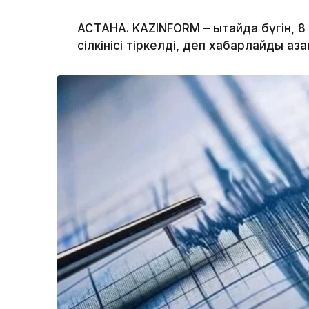
АСТАНА. KAZINFORM – Қытайда бүгін, 
сілкінісі тіркелді, деп хабарлайды Қ