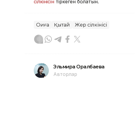
сілкінісін
тіркеген болатын.
Оқиға
Қытай
Жер сілкінісі
Эльмира Оралбаева
Авторлар
22:00, 07 Тамыз 2026
Павлодарда Сәтбаев аты
батып кетті