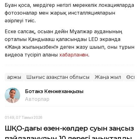
Бұған қоса, мердігер негізгі мерекелік локацияларда
фотозоналар мен жарық инсталляцияларын
әзірлеуі тиіс.
Еске салсақ, осыған дейін Мұғалжар ауданының
орталығы Қандыағаш қаласындағы LED экранда
«Жаңа жылыңызбен!» деген жазу шығып, оны тұрғын
видеоға түсіріп алғаны
хабарланған
.
Қаржы
Шығыс Қазақстан облысы
Жаңа жыл
Өск
Ботакөз Кенжеханқызы
Авторлар
01:49, 07 Тамыз 2026
ШҚО-дағы өзен-көлдер суын заңсыз
пайдаланудың 10 дерегі анықталды