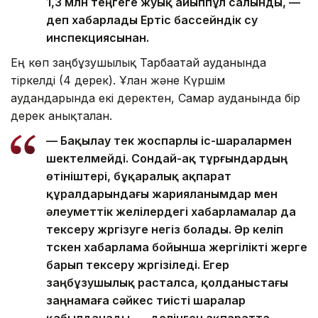
1,3 млн теңгеге жуық айыппұл салынды, —
деп хабарлады Ертіс бассейндік су
инспекциясынан.
Ең көп заңбұзушылық Тарбағатай ауданында
тіркелді (4 дерек). Ұлан және Күршім
аудандарында екі деректен, Самар ауданында бір
дерек анықталған.
— Бақылау тек жоспарлы іс-шаралармен
шектелмейді. Сондай-ақ тұрғындардың
өтініштері, бұқаралық ақпарат
құралдарындағы жарияланымдар мен
әлеуметтік желілердегі хабарламалар да
тексеру жүргізуге негіз болады. Әр келіп
түскен хабарлама бойынша жергілікті жерге
барып тексеру жүргізіледі. Егер
заңбұзушылық расталса, қолданыстағы
заңнамаға сәйкес тиісті шаралар