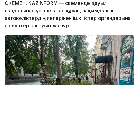
ӨСКЕМЕН. KAZINFORM — Өскеменде дауыл
салдарынан үстіне ағаш құлап, зақымданған
автокөліктердің иелерінен ішкі істер органдарына
өтініштер әлі түсіп жатыр.
Фото: Өскемен қаласы әкімдігінен
Қала әкімдігінің мәліметінше, дауыл кезінде