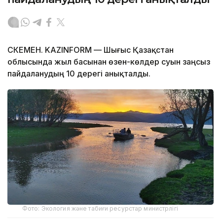
ӨСКЕМЕН. KAZINFORM — Шығыс Қазақстан
облысында жыл басынан өзен-көлдер суын заңсыз
пайдаланудың 10 дерегі анықталды.
Фото: Экология және табиғи ресурстар министрлігі