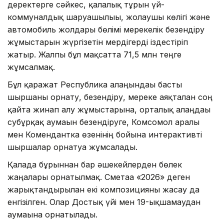
деректерге сәйкес, қалалық тұрғын үй-
коммуналдық шаруашылығы, жолаушы көлігі және
автомобиль жолдары бөлімі мерекелік безендіру
жұмыстарын жүргізетін мердігерді іздестіріп
жатыр. Жалпы бұл мақсатта 71,5 млн теңге
жұмсалмақ.
Бұл қаражат Республика алаңындағы басты
шыршаны орнату, безендіру, мереке аяқталған соң
қайта жинап алу жұмыстарына, орталық алаңдағы
субұрқақ аумағын безендіруге, Комсомол аралы
мен Комендантка өзенінің бойына интерактивті
шыршалар орнатуға жұмсалады.
Қалада бұрыннан бар әшекейлерден бөлек
жаңалары орнатылмақ. Сметаға «2026» деген
жарықтандырылған екі композицияны жасау да
енгізілген. Олар Достық үйі мен 19-ықшамаудан
аумағына орнатылады.