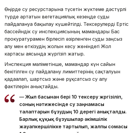
Өңірде су ресурстарына түсетін жүктеме дәстүрлі
түрде артатын вегетациялық кезеңде суды
пайдалануға бақылау күшейтілді. Тексерулерді Ертіс
бассейндік су инспекциясының мамандары Бас
прокуратурамен бірлесіп әзірленген суды заңсыз
алу мен өткізудің жолын кесу жөніндегі Жол
картасы аясында жүргізіп жатыр.
Инспекция мәліметінше, мамандар күн сайын
бекітілген су пайдалану лимиттерінің сақталуын
қадағалап, шартсыз және рұқсатсыз су алу
фактілерін анықтайды.
— Жыл басынан бері 10 тексеру жүргізіліп,
соның нәтижесінде су заңнамасы
талаптарын бұзудың 10 дерегі анықталды.
Барлық құқық бұзушылар әкімшілік
жауапкершілікке тартылып, жалпы сомасы