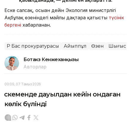
қабылданады, — делінген ақпаратта.
Еске салсақ, осыған дейін Экология министрлігі
Ақбұлақ өзеніндегі майлы дақтарға қатысты
түсінік
бергені
хабарланған.
ҚР Бас прокуратурасы
Айыппұл
Өзен
Шығыс Қа
Ботакөз Кенжеханқызы
Авторлар
00:09, 07 Тамыз 2026
Өскеменде дауылдан кейін ондаған
көлік бүлінді