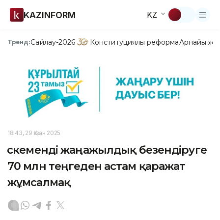
KAZINFORM
KZ
Сайлау-2026
Конституциялық реформа
Арнайы жо
Тренд:
18:43, 29 Қазан 2025
Өскеменді жаңажылдық безендіруге
70 млн теңгеден астам қаражат
жұмсалмақ