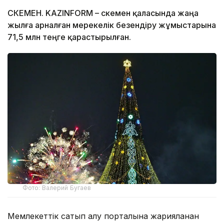
ӨСКЕМЕН. KAZINFORM – Өскемен қаласында жаңа
жылға арналған мерекелік безендіру жұмыстарына
71,5 млн теңге қарастырылған.
Фото: Валерий Бугаев
Мемлекеттік сатып алу порталына жарияланған