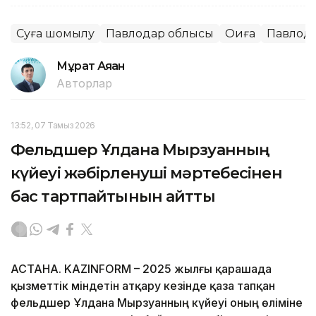
Суға шомылу
Павлодар облысы
Оқиға
Павлод
Мұрат Аяған
Авторлар
13:52, 07 Тамыз 2026
Фельдшер Ұлдана Мырзуанның
күйеуі жәбірленуші мәртебесінен
бас тартпайтынын айтты
АСТАНА. KAZINFORM – 2025 жылғы қарашада
қызметтік міндетін атқару кезінде қаза тапқан
фельдшер Ұлдана Мырзуанның күйеуі оның өліміне