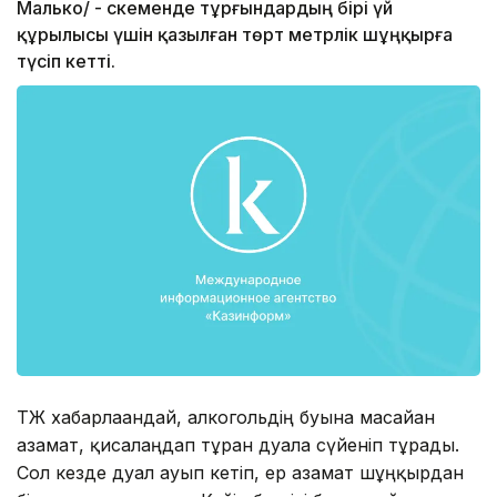
Малько/ - Өскеменде тұрғындардың бірі үй
құрылысы үшін қазылған төрт метрлік шұңқырға
түсіп кетті.
ТЖ хабарлағандай, алкогольдің буына масайған
азамат, қисалаңдап тұрған дуалға сүйеніп тұрады.
Сол кезде дуал ауып кетіп, ер азамат шұңқырдан