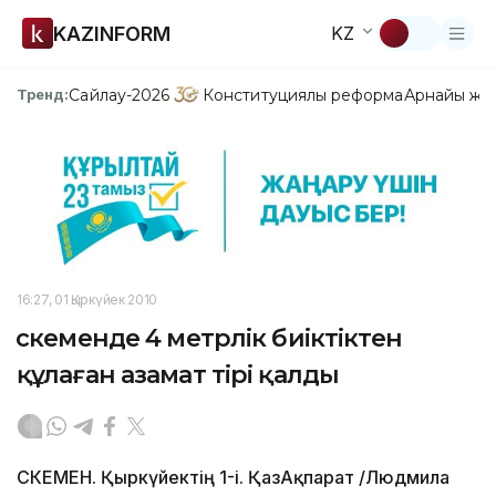
KAZINFORM
KZ
Сайлау-2026
Конституциялық реформа
Арнайы жо
Тренд:
16:27, 01 Қыркүйек 2010
Өскеменде 4 метрлік биіктіктен
құлаған азамат тірі қалды
ӨСКЕМЕН. Қыркүйектің 1-і. ҚазАқпарат /Людмила