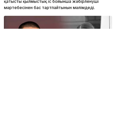
қатысты қылмыстық іс бойынша жәбірленуші
мәртебесінен бас тартпайтынын мәлімдеді.
Коллаж: Kazinform
Youtube
желісіндегі сұхбатында Әділет Зейнел бұл
процессуалдық мәртебені сақтап қалу шешімінің
себебін түсіндірді.
– Бұл істі өзім бастаған соң, оны соңына