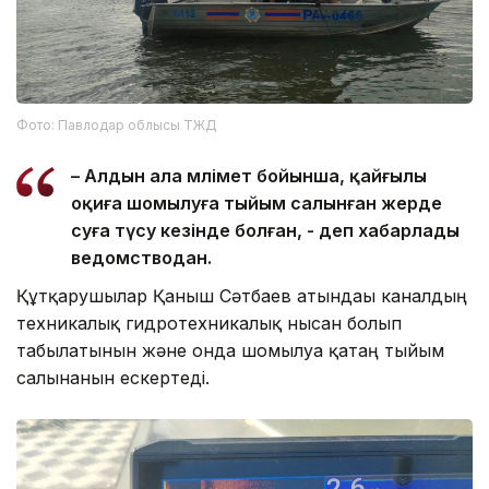
Фото: Павлодар облысы ТЖД
– Алдын ала мәлімет бойынша, қайғылы
оқиға шомылуға тыйым салынған жерде
суға түсу кезінде болған, - деп хабарлады
ведомстводан.
Құтқарушылар Қаныш Сәтбаев атындағы каналдың
техникалық гидротехникалық нысан болып
табылатынын және онда шомылуға қатаң тыйым
салынғанын ескертеді.