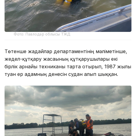
Фото: Павлодар облысы ТЖД
Төтенше жағдайлар департаментінің мәліметінше,
жедел-құтқару жасағының құтқарушылары екі
бірлік арнайы техниканы тарта отырып, 1987 жылы
туған ер адамның денесін судан алып шыққан.