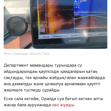
Фото: Павлодар облысы ТЖД
Департмент мамандары тұрғындарға су
айдындарындағы қауіпсіздік қағидаларын қатаң
сақтауды, тек арнайы жабдықталған жағажайларда
ғана демалуды және шомылуға арналмаған қауіпті
жерлерге түспеуді сұрайды.
Еске сала кетейік, Оралда суға батып кеткен алты
жасар бала ауруханада
көз жұмды.