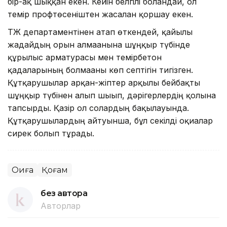
бір-ақ шыққан екен. Кейін белгілі болғандай, ол
темір профтөсеніштен жасалған қоршау екен.
ТЖ департаментінен атап өткендей, қайғылы
жағдайдың орын алмағанына шұңқыр түбінде
құрылыс арматурасы мен темірбетон
қадаларының болмағаны көп септігін тигізген.
Құтқарушылар арқан-жіптер арқылы бейбақты
шұңқыр түбінен алып шығып, дәрігерлердің қолына
тапсырды. Қазір ол солардың бақылауында.
Құтқарушылардың айтуынша, бұл секілді оқиғалар
сирек болып тұрады.
Оқиға
Қоғам
без автора
Авторлар