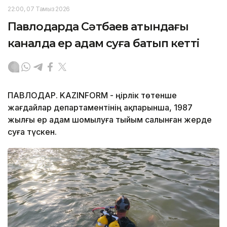
22:00, 07 Тамыз 2026
Павлодарда Сәтбаев атындағы
каналда ер адам суға батып кетті
ПАВЛОДАР. KAZINFORM - Өңірлік төтенше
жағдайлар департаментінің ақпарынша, 1987
жылғы ер адам шомылуға тыйым салынған жерде
суға түскен.