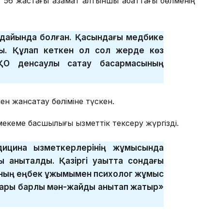
ы. 56 жастағы азамат алтыншы қабаттағы бөлменің
ағдайында болған. Қасындағы медбике
ы. Құлап кеткен ол сол жерде көз
 денсаулық сақтау басқармасының
 жансақтау бөліміне түскен.
екеме басшылығы қызметтік тексеру жүргізді.
ицина қызметкерлерінің жұмысында
 анықталды. Қазіргі уақытта сондағы
аның еңбек ұжымымен психолог жұмыс
ндары барлық мән-жайды анықтап жатыр»