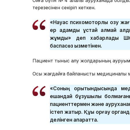
Оқиға бүгін № 4 қалалық ауруханада болд
терезесінен секіріп кеткен.
«Науқас психомоторлы қозу ж
ер адамды ұстай алмай қалд
жұмды» деп хабарлады ШҚО
баспасөз қызметінен.
Пациент тыныс алу жолдарының ауруымен
Осы жағдайға байланысты медициналық м
«Соның қорытындысында мед
ешқандай бұзушылық болмағаны
пациенттермен және аурухан
істеп жатыр. Құқық қорғау орга
делінген ақпаратта.