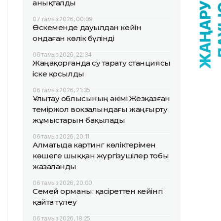
анықталды
07 тамыз 2026, 00:09
Өскеменде дауылдан кейін
ондаған көлік бүлінді
06 тамыз 2026, 22:34
Жаңақорғанда су тарату станциясы
іске қосылды
06 тамыз 2026, 21:35
Ұлытау облысының әкімі Жезқазған
теміржол вокзалындағы жаңғырту
жұмыстарын бақылады
06 тамыз 2026, 20:11
Алматыда картинг көліктерімен
көшеге шыққан жүргізушілер тобы
жазаланды
06 тамыз 2026, 20:00
Семей орманы: қасіреттен кейінгі
қайта түлеу
06 тамыз 2026, 18:25