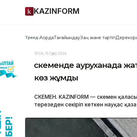
KAZINFORM
Ақорда
Тағайындау
Заң және тәртіп
Дерекқор
Тренд:
15:06, 15 Сәуір 2024
Өскеменде ауруханада жат
көз жұмды
ӨСКЕМЕН. KAZINFORM — Өскемен қалас
терезеден секіріп кеткен науқас қаза