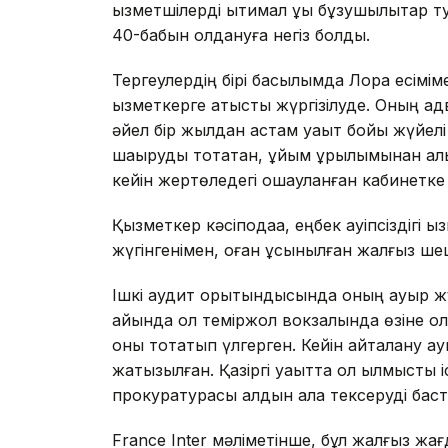
қызметшілерді ықтимал құқық бұзушылықтар
40-бабын қолдануға негіз болды.
Тергеулердің бірі басылымда Лора есімі
қызметкерге қатысты жүргізілуде. Оның а
әйел бір жылдан астам уақыт бойы жүйел
шақыруды тоқтатқан, ұйым құрылымынан а
кейін жертөледегі оқшауланған кабинетке
Қызметкер кәсіподаққа, еңбек қауіпсіздігі 
жүгінгенімен, оған ұсынылған жалғыз шеш
Ішкі аудит қорытындысында оның ауыр жұ
айында ол теміржол вокзалында өзіне қол
оны тоқтатып үлгерген. Кейін қайталану 
жатқызылған. Қазіргі уақытта ол қылмыстық
прокуратурасы алдын ала тексеруді баст
France Inter мәліметінше, бұл жалғыз ж