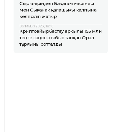
Сыр өңіріндегі Бақатам кесенесі
мен Сығанақ қалашығы қалпына
келтіріліп жатыр
06 тамыз 2026, 18:16
Криптоайырбастау арқылы 155 млн
теңге заңсыз табыс тапқан Орал
тұрғыны сотталды