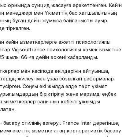
ұмыс орнында суицид жасауға әрекеттенген. Кейін
ың менеджері мен Үкіметтің бас хатшылығының
ысының бұған дейін жұмысқа байланысты ауыр
е тіркелген.
 кейін қызметкерлерге қажетті психологиялық
атар Vigisouffrance психологиялық көмек қызметіне
5 жылы 66-ға дейін өскені хабарланды.
еткерлер мен кәсіподақ өкілдерінің айтуынша,
ердің жиілеуі мен ұзаққа созылған реформалар
түсірген. Соңғы екі жылда елде төрт үкімет
 құрылымдардың біріктірілуі және мерзімді еңбек
н қызметкерлер санының көбеюі ұжымдық
атқан.
асқару стилінің өзгеруі. France Inter дерегінше,
емлекеттік қызметке қатаң корпоративтік басқару