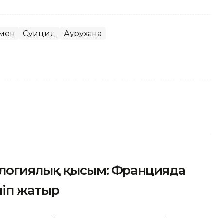
мен
Суицид
Аурухана
логиялық қысым: Францияда
ліп жатыр