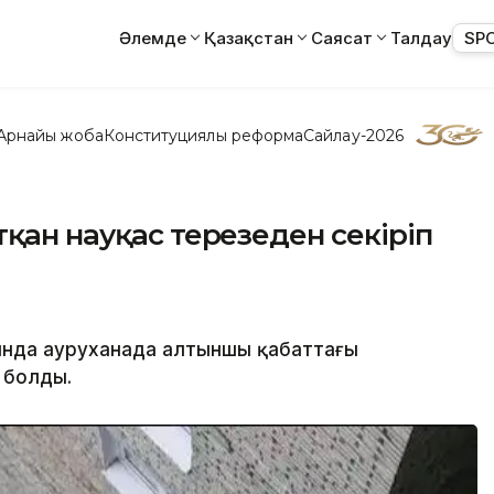
Әлемде
Қазақстан
Саясат
Талдау
SP
Арнайы жоба
Конституциялық реформа
Сайлау-2026
қан науқас терезеден секіріп
ында ауруханада алтыншы қабаттағы
 болды.