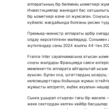
аппаратының бір бөлімінің қызметкері ж
Инвестициялар жөніндегі бас хатшылықт
бір қызметкері өзіне қол жұмсаған. Соңғ
күйзеліс жағдайында болғаны ресми түрд
Премьер-министр аппараты әрбір оқиғадан
қолдау көрсетілгенін мәлімдеді. Сонымен қ
жүгінгендер саны 2024 жылғы 44-тен 202
France Inter сауалнамасына қатысқан қызм
соңғы жылдары Францияда саяси өзгеріст
мемлекеттік аппаратқа айтарлықтай қысым 
ауысқан. Бұған қоса, штаттардың қысқаруы,
келісімшарттары бойынша жұмыс істейті
жұмысты әлсіретіп, еңбек ахуалын нашарл
Сынға ұшырап отырған тағы бір мәселе — б
жеке сектордан келген кейбір басшылар м