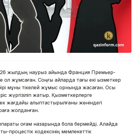
2026 жылдың наурыз айында Франция Премьер-
е қол жұмсаған. Соңғы айларда тағы екі қызметкер
ірі мұны тікелей жұмыс орнында жасаған. Осы
еріс жүргізіліп жатыр. Қызметкерлерге
еңбек жағдайы қалыптастырылғаны жөніндегі
раға жолданған.
параты қоғам назарында бола бермейді. Алайда
ық-процестік кодексінің мемлекеттік