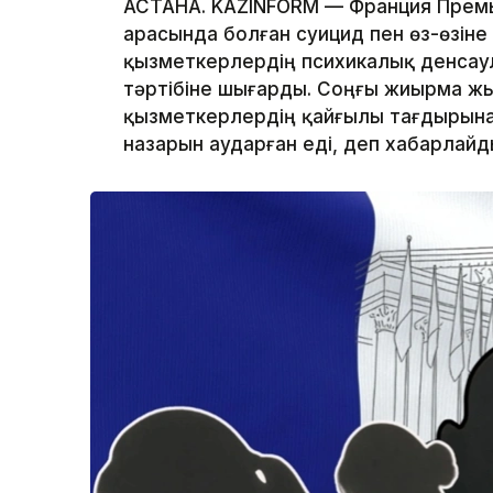
АСТАНА. KAZINFORM — Франция Премь
арасында болған суицид пен өз-өзін
қызметкерлердің психикалық денсаул
тәртібіне шығарды. Соңғы жиырма жы
қызметкерлердің қайғылы тағдырына 
назарын аударған еді, деп хабарлайд