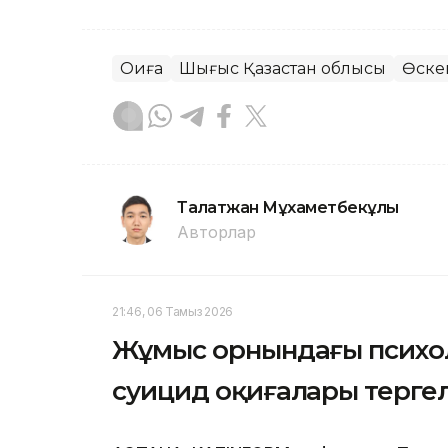
Оқиға
Шығыс Қазақстан облысы
Өске
Талғатжан Мұхаметбекұлы
Авторлар
21:46, 06 Тамыз 2026
Жұмыс орнындағы психо
суицид оқиғалары терге