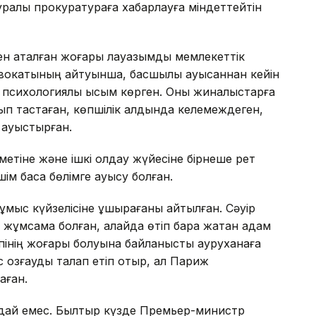
 туралы прокуратураға хабарлауға міндеттейтін
мен аталған жоғары лауазымды мемлекеттік
двокатының айтуынша, басшылық ауысқаннан кейін
і психологиялық қысым көрген. Оны жиналыстарға
лып тастаған, көпшілік алдында келемеждеген,
 ауыстырған.
қызметіне және ішкі қолдау жүйесіне бірнеше рет
ім басқа бөлімге ауысу болған.
мыс күйзелісіне ұшырағаны айтылған. Сәуір
 жұмсамақ болған, алайда өтіп бара жатқан адам
қаупінің жоғары болуына байланысты ауруханаға
 іс қозғауды талап етіп отыр, ал Париж
аған.
ағдай емес. Былтыр күзде Премьер-министр