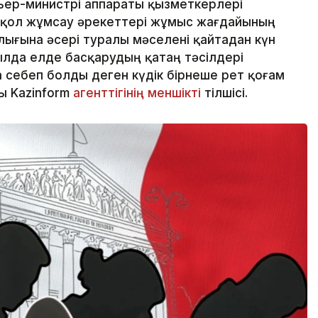
ер-министрі аппараты қызметкерлері
е қол жұмсау әрекеттері жұмыс жағдайының
ығына әсері туралы мәселені қайтадан күн
лда елде басқарудың қатаң тәсілдері
себеп болды деген күдік бірнеше рет қоғам
ы Kazinform
агенттігінің меншікті
тілшісі.