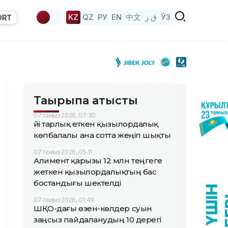
KZ
QZ
РУ
EN
中文
ق ز
ЎЗ
ORT
Тақырыпқа қатысты
07 тамыз 2026, 07:30
Үйі тарлық еткен қызылордалық
көпбалалы ана сотта жеңіп шықты
07 тамыз 2026, 05:11
Алимент қарызы 12 млн теңгеге
жеткен қызылордалықтың бас
бостандығы шектелді
07 тамыз 2026, 01:49
ШҚО-дағы өзен-көлдер суын
заңсыз пайдаланудың 10 дерегі