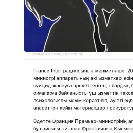
Коллаж: Canva / Qazinform
France Inter радиосының мәліметінше, 
министрі аппаратының екі қызметкері өзін
суицид жасауға әрекеттенген, олардың б
оқиғаларға байланысты үш қызметтік текс
психологиялық қысым көрсетіліп, қауіпті 
ақпараттан кейін материалдар прокурату
Әдетте Франция Премьер-министрінің ап
бұл қайғылы оқиғалар Францияның Қылмыст