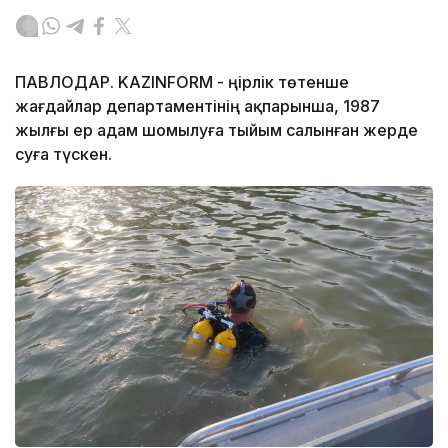
ПАВЛОДАР. KAZINFORM - Өңірлік төтенше
жағдайлар департаментінің ақпарынша, 1987
жылғы ер адам шомылуға тыйым салынған жерде
суға түскен.