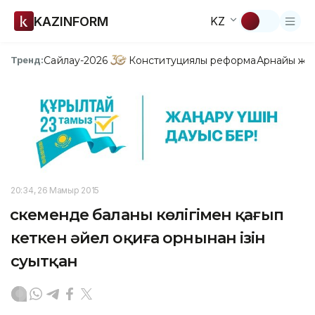
KAZINFORM
KZ
Сайлау-2026
Конституциялық реформа
Арнайы жо
Тренд:
20:34, 26 Мамыр 2015
Өскеменде баланы көлігімен қағып
кеткен әйел оқиға орнынан ізін
суытқан