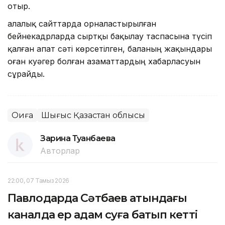
отыр.
Қалалық сайттарда орналастырылған
бейнекадрларда сыртқы бақылау таспасына түсіп
қалған апат сәті көрсетілген, баланың жақындары
оған куәгер болған азаматтардың хабарласуын
сұрайды.
Оқиға
Шығыс Қазақстан облысы
Зарина Туғанбаева
Авторлар
22:00, 07 Тамыз 2026
Павлодарда Сәтбаев атындағы
каналда ер адам суға батып кетті