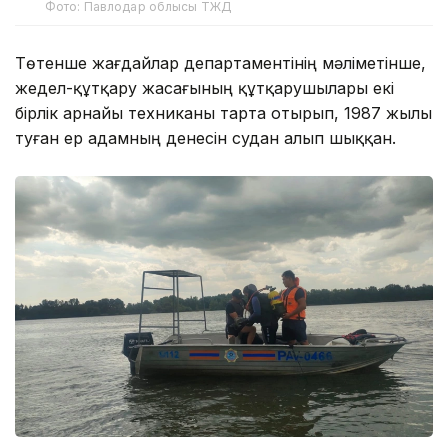
Фото: Павлодар облысы ТЖД
Төтенше жағдайлар департаментінің мәліметінше,
жедел-құтқару жасағының құтқарушылары екі
бірлік арнайы техниканы тарта отырып, 1987 жылы
туған ер адамның денесін судан алып шыққан.