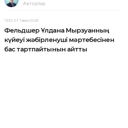
Авторлар
13:52, 07 Тамыз 2026
Фельдшер Ұлдана Мырзуанның
күйеуі жәбірленуші мәртебесінен
бас тартпайтынын айтты
АСТАНА. KAZINFORM – 2025 жылғы қарашада
қызметтік міндетін атқару кезінде қаза тапқан
фельдшер Ұлдана Мырзуанның күйеуі оның өліміне
қатысты қылмыстық іс бойынша жәбірленуші
мәртебесінен бас тартпайтынын мәлімдеді.