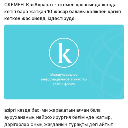
ӨСКЕМЕН. ҚазАқпарат - Өскемен қаласында жолда
кетіп бара жатқан 10 жасар баланы көлікпен қағып
кеткен жас әйелді іздестіруде.
Қазіргі кезде бас-ми жарақатын алған бала
аурухананың нейрохирургия бөлімінде жатыр,
дәрігерлер оның жағдайын тұрақты деп айтып