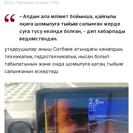
Фото: Павлодар облысы ТЖД
– Алдын ала мәлімет бойынша, қайғылы
оқиға шомылуға тыйым салынған жерде
суға түсу кезінде болған, - деп хабарлады
ведомстводан.
Құтқарушылар Қаныш Сәтбаев атындағы каналдың
техникалық гидротехникалық нысан болып
табылатынын және онда шомылуға қатаң тыйым
салынғанын ескертеді.