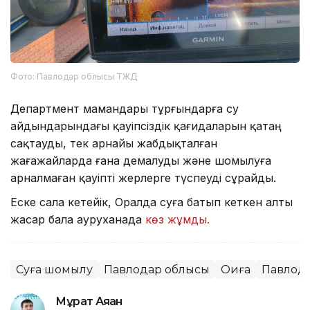
Фото: Павлодар облысы ТЖД
Департмент мамандары тұрғындарға су
айдындарындағы қауіпсіздік қағидаларын қатаң
сақтауды, тек арнайы жабдықталған
жағажайларда ғана демалуды және шомылуға
арналмаған қауіпті жерлерге түспеуді сұрайды.
Еске сала кетейік, Оралда суға батып кеткен алты
жасар бала ауруханада
көз жұмды.
Суға шомылу
Павлодар облысы
Оқиға
Павлод
Мұрат Аяған