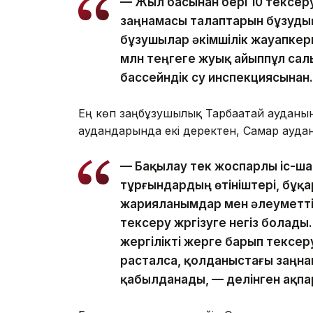
— Жыл басынан бері 10 тексеру 
заңнамасы талаптарын бұзудың
бұзушылар әкімшілік жауапкер
млн теңгеге жуық айыппұл сал
бассейндік су инспекциясынан.
Ең көп заңбұзушылық Тарбағатай ауданын
аудандарында екі деректен, Самар аудан
— Бақылау тек жоспарлы іс-ш
тұрғындардың өтініштері, бұқ
жарияланымдар мен әлеуметті
тексеру жүргізуге негіз болады
жергілікті жерге барып тексеру
расталса, қолданыстағы заңнам
қабылданады, — делінген ақпа