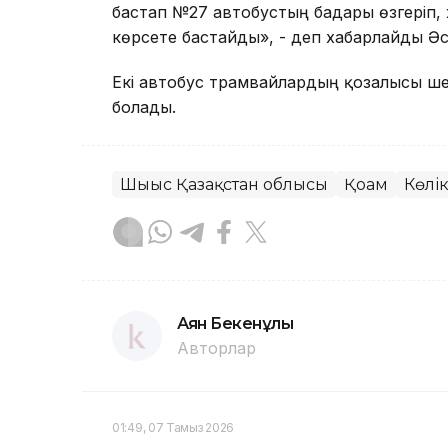
бастап №27 автобустың бағдары өзгеріп,
көрсете бастайды», - деп хабарлайды Ә
Екі автобус трамвайлардың қозғалысы ше
болады.
Шығыс Қазақстан облысы
Қоғам
Көлі
Аян Бекенұлы
Авторлар
01:49, 07 Тамыз 2026