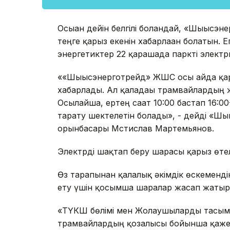
Осыған дейін белгілі болғандай, «Шығыс
теңге қарыз екенін хабарлаған болатын. Е
энергетиктер 22 қарашада паркті электр
««Шығысэнерготрейд» ЖШС осы айда қары
хабарлады. Ал қаладағы трамвайлардың ж
Осылайша, ертең сағат 10:00 бастап 16:0
тарату шектелетін болады», - дейді «
орынбасары Мстислав Мартемьянов.
Электрді шақтап беру шарасы қарыз өтел
Өз тарапынан қалалық әкімдік өскеменді
ету үшін қосымша шаралар жасап жатыр
«ТҮКШ бөлімі мен Жолаушыларды тасым
трамвайлардың қозғалысы бойынша қаже