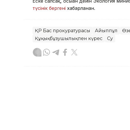
Еске салсақ, осыған дейін Экология минис
түсінік бергені
хабарланған.
ҚР Бас прокуратурасы
Айыппұл
Өз
Құқықбұзушылықпен күрес
Су
Ботакөз Кенжеханқызы
Авторлар
00:09, 07 Тамыз 2026
Өскеменде дауылдан кейін