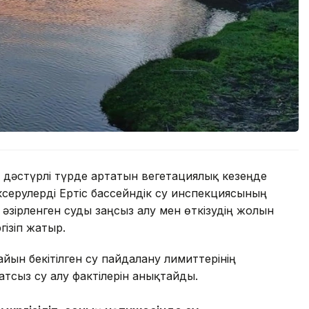
 дәстүрлі түрде артатын вегетациялық кезеңде
ксерулерді Ертіс бассейндік су инспекциясының
әзірленген суды заңсыз алу мен өткізудің жолын
гізіп жатыр.
йын бекітілген су пайдалану лимиттерінің
атсыз су алу фактілерін анықтайды.