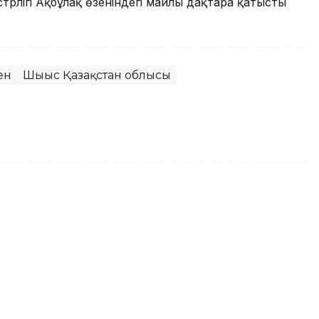
трлігі Ақбұлақ өзеніндегі майлы дақтарға қатысты
ен
Шығыс Қазақстан облысы
 ондаған көлік бүлінді