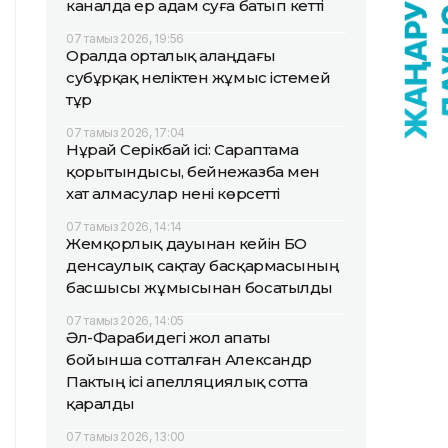
каналда ер адам суға батып кетті
07 тамыз 2026, 19:56
Оралда орталық алаңдағы
субұрқақ неліктен жұмыс істемей
тұр
07 тамыз 2026, 17:04
Нұрай Серікбай ісі: Сараптама
қорытындысы, бейнежазба мен
хат алмасулар нені көрсетті
07 тамыз 2026, 14:14
Жемқорлық дауынан кейін БҚО
денсаулық сақтау басқармасының
басшысы жұмысынан босатылды
07 тамыз 2026, 14:05
Әл-Фарабидегі жол апаты
бойынша сотталған Александр
Пактың ісі апелляциялық сотта
қаралды
07 тамыз 2026, 13:00