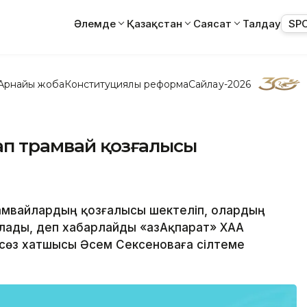
Әлемде
Қазақстан
Саясат
Талдау
SP
Арнайы жоба
Конституциялық реформа
Сайлау-2026
ап трамвай қозғалысы
рамвайлардың қозғалысы шектеліп, олардың
ады, деп хабарлайды «ҚазАқпарат» ХАА
пасөз хатшысы Әсем Сексеноваға сілтеме