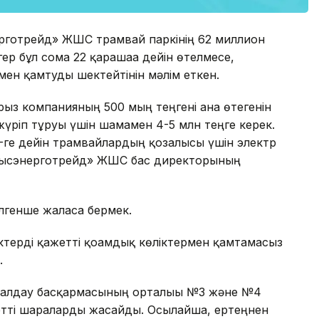
энерготрейд» ЖШС трамвай паркінің 62 миллион
гер бұл сома 22 қарашаға дейін өтелмесе,
мен қамтуды шектейтінін мәлім еткен.
з компанияның 500 мың теңгені ғана өтегенін
үріп тұруы үшін шамамен 4-5 млн теңге керек.
0-ге дейін трамвайлардың қозғалысы үшін электр
Шығысэнерготрейд» ЖШС бас директорының
генше жалғаса бермек.
ктерді қажетті қоғамдық көліктермен қамтамасыз
.
алдау басқармасының орталығы №3 және №4
тті шараларды жасайды. Осылайша, ертеңнен