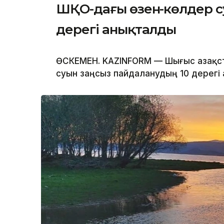
ШҚО-дағы өзен-көлдер с
дерегі анықталды
ӨСКЕМЕН. KAZINFORM — Шығыс Қазақс
суын заңсыз пайдаланудың 10 дерегі