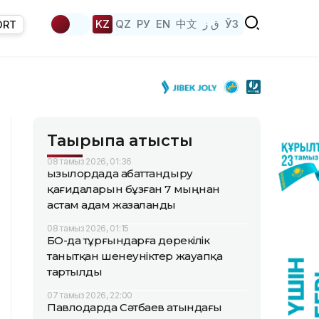
KZ
QZ
РУ
EN
中文
ق ز
ЎЗ
ORT
Тақырыпқа қатысты
08 тамыз 2026, 01:36
Қызылордада абаттандыру
қағидаларын бұзған 7 мыңнан
астам адам жазаланды
08 тамыз 2026, 01:15
БҚО-да тұрғындарға дөрекілік
танытқан шенеуніктер жауапқа
тартылды
07 тамыз 2026, 22:00
Павлодарда Сәтбаев атындағы