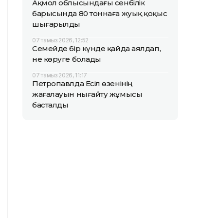
Ақмол облысындағы сенбілік
барысында 80 тоннаға жуық қоқыс
шығарылды
07 тамыз 2026, 12:52
Семейде бір күнде қайда аялдап,
не көруге болады
07 тамыз 2026, 11:17
Петропавлда Есіл өзенінің
жағалауын нығайту жұмысы
басталды