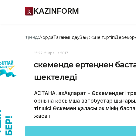
KAZINFORM
Ақорда
Тағайындау
Заң және тәртіп
Дерекқор
Тренд:
15:22, 21 Қараша 2017
Өскеменде ертеңнен баст
шектеледі
АСТАНА. ҚазАқпарат - Өскемендегі т
орнына қосымша автобустар шығарыл
тілшісі Өскемен қаласы әкімінің бас
жасап.