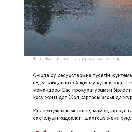
Фото: Экология және табиғи ресурстар министрлігі
Өңірде су ресурстарына түсетін жүктеме
суды пайдалануға бақылау күшейтілді. Те
мамандары Бас прокуратурамен бірлесіп 
кесу жөніндегі Жол картасы аясында жүр
Инспекция мәліметінше, мамандар күн са
сақталуын қадағалап, шартсыз және рұқс