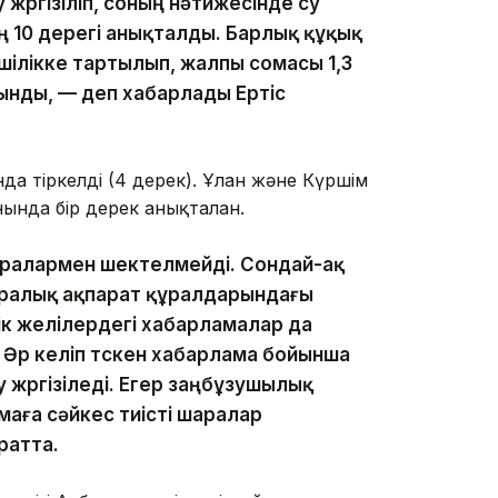
жүргізіліп, соның нәтижесінде су
 10 дерегі анықталды. Барлық құқық
шілікке тартылып, жалпы сомасы 1,3
ынды, — деп хабарлады Ертіс
да тіркелді (4 дерек). Ұлан және Күршім
ында бір дерек анықталған.
аралармен шектелмейді. Сондай-ақ
аралық ақпарат құралдарындағы
к желілердегі хабарламалар да
. Әр келіп түскен хабарлама бойынша
 жүргізіледі. Егер заңбұзушылық
аға сәйкес тиісті шаралар
ратта.