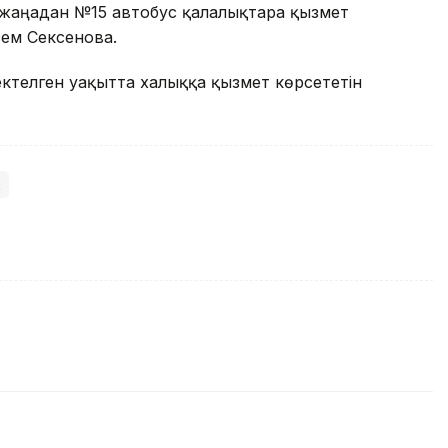
 жаңадан №15 автобус қалалықтарға қызмет
сем Сексенова.
ктелген уақытта халыққа қызмет көрсететін
к