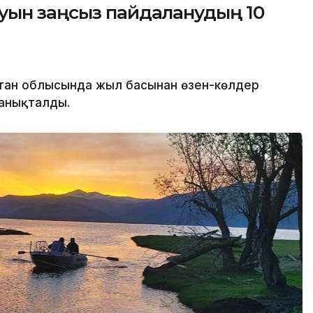
уын заңсыз пайдаланудың 10
тан облысында жыл басынан өзен-көлдер
 анықталды.