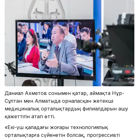
Даниал Ахметов сонымен қатар, аймақта Нұр-
Сұлтан мен Алматыда орналасқан жетекші
медициналық орталықтардың филиалдарын ашу
қажеттігін атап өтті.
«Екі-үш қаладағы жоғары технологиялық
орталықтарға сүйенетін болсақ, прогрессивті