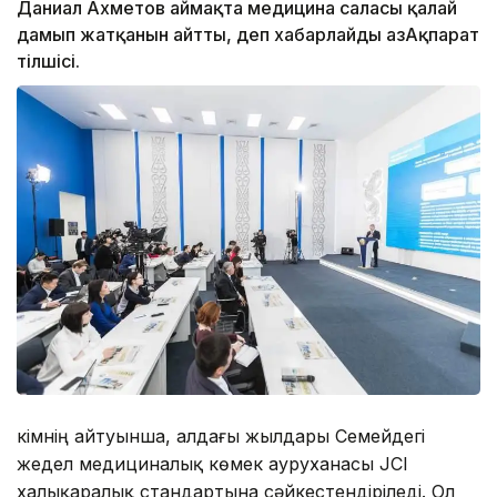
Даниал Ахметов аймақта медицина саласы қалай
дамып жатқанын айтты, деп хабарлайды ҚазАқпарат
тілшісі.
Әкімнің айтуынша, алдағы жылдары Семейдегі
жедел медициналық көмек ауруханасы JCI
халықаралық стандартына сәйкестендіріледі. Ол