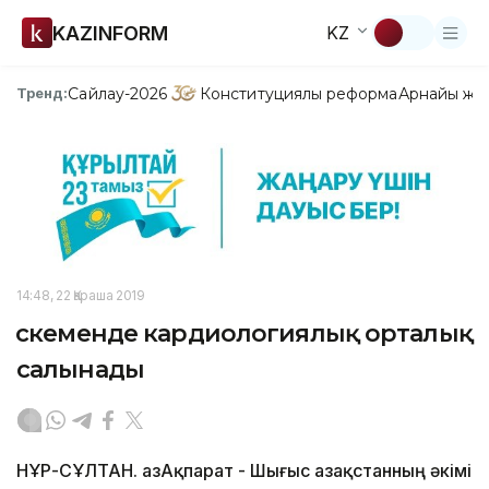
KAZINFORM
KZ
Сайлау-2026
Конституциялық реформа
Арнайы жо
Тренд:
14:48, 22 Қараша 2019
Өскеменде кардиологиялық орталық
салынады
НҰР-СҰЛТАН. ҚазАқпарат - Шығыс Қазақстанның әкімі