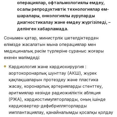
операциялар, офтальмологиялық емдеу,
қосалқы репродуктивтік технологиялар ем-
шаралары, онкологиялық ауруларды
диагностикалау және емдеу жүргізіледі, –
делінген хабарламада.
Сонымен қатар, министрлік шетелдіктерден
елімізде жасалатын мына операциялар мен
медициналық рәсім түрлеріне сұраныс жоғары
екенін мәлімдеді:
Кардиология және кардиохирургия :
аортокоронарлық шунттау (АКШ), жүрек
қақпақшаларын протездеу және пластика
жасау, коронарлық артерияларды стенттеу,
аритмиялар кезінде радиожиіліктік абляция
(РЖА), кардиостимуляторларды, оның ішінде
кардиовертер-дефибрилляторларды
имплантациялау, қанайналымды қосалқы қолдау