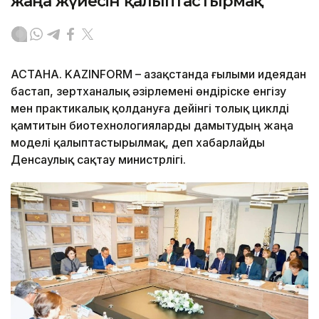
жаңа жүйесін қалыптастырмақ
АСТАНА. KAZINFORM – Қазақстанда ғылыми идеядан
бастап, зертханалық әзірлемені өндіріске енгізу
мен практикалық қолдануға дейінгі толық циклді
қамтитын биотехнологияларды дамытудың жаңа
моделі қалыптастырылмақ, деп хабарлайды
Денсаулық сақтау министрлігі.