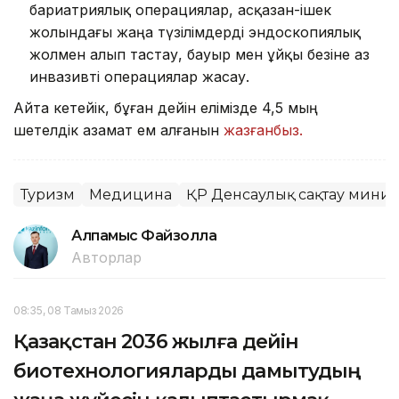
бариатриялық операциялар, асқазан-ішек
жолындағы жаңа түзілімдерді эндоскопиялық
жолмен алып тастау, бауыр мен ұйқы безіне аз
инвазивті операциялар жасау.
Айта кетейік, бұған дейін елімізде 4,5 мың
шетелдік азамат ем алғанын
жазғанбыз.
Туризм
Медицина
ҚР Денсаулық сақтау минист
Алпамыс Файзолла
Авторлар
08:35, 08 Тамыз 2026
Қазақстан 2036 жылға дейін
биотехнологияларды дамытудың