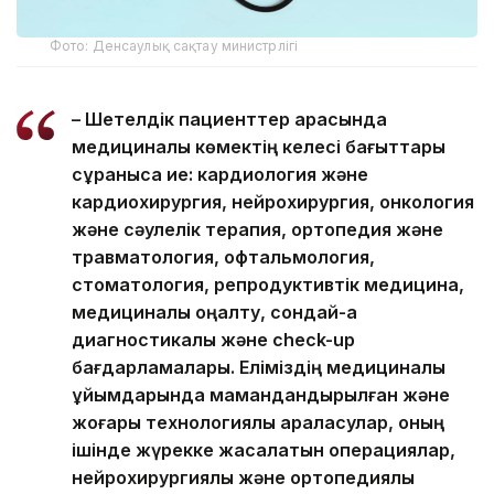
Фото: Денсаулық сақтау министрлігі
– Шетелдік пациенттер арасында
медициналық көмектің келесі бағыттары
сұранысқа ие: кардиология және
кардиохирургия, нейрохирургия, онкология
және сәулелік терапия, ортопедия және
травматология, офтальмология,
стоматология, репродуктивтік медицина,
медициналық оңалту, сондай-ақ
диагностикалық және check-up
бағдарламалары. Еліміздің медициналық
ұйымдарында мамандандырылған және
жоғары технологиялық араласулар, оның
ішінде жүрекке жасалатын операциялар,
нейрохирургиялық және ортопедиялық