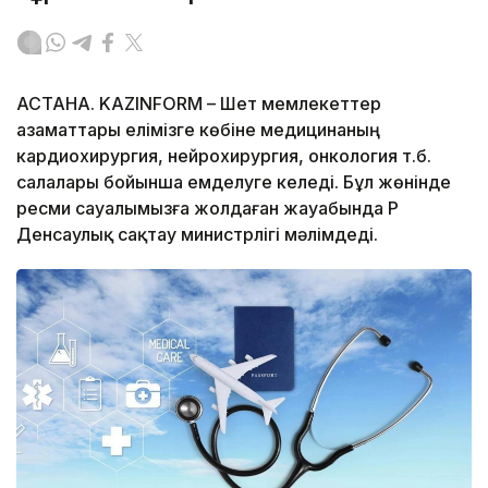
АСТАНА. KAZINFORM – Шет мемлекеттер
азаматтары елімізге көбіне медицинаның
кардиохирургия, нейрохирургия, онкология т.б.
салалары бойынша емделуге келеді. Бұл жөнінде
ресми сауалымызға жолдаған жауабында ҚР
Денсаулық сақтау министрлігі мәлімдеді.