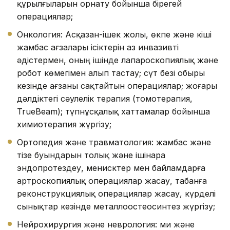
құрылғыларын орнату бойынша бірегей
операциялар;
Онкология: Асқазан-ішек жолы, өкпе және кіші
жамбас ағзалары ісіктерін аз инвазивті
әдістермен, оның ішінде лапароскопиялық және
робот көмегімен алып тастау; сүт безі обыры
кезінде ағзаны сақтайтын операциялар; жоғары
дәлдіктегі сәулелік терапия (томотерапия,
TrueBeam); түпнұсқалық хаттамалар бойынша
химиотерапия жүргізу;
Ортопедия және травматология: жамбас және
тізе буындарын толық және ішінара
эндопротездеу, менисктер мен байламдарға
артроскопиялық операциялар жасау, табанға
реконструкциялық операциялар жасау, күрделі
сынықтар кезінде металлоостеосинтез жүргізу;
Нейрохирургия және неврология: ми және