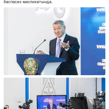
баспасөз мәслихатында.