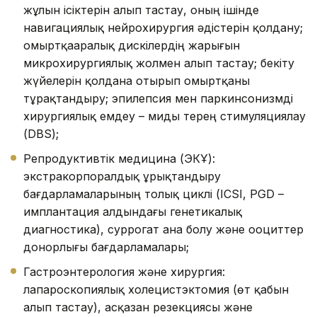
жұлын ісіктерін алып тастау, оның ішінде
навигациялық нейрохирургия әдістерін қолдану;
омыртқааралық дискілердің жарығын
микрохирургиялық жолмен алып тастау; бекіту
жүйелерін қолдана отырып омыртқаны
тұрақтандыру; эпилепсия мен паркинсонизмді
хирургиялық емдеу – миды терең стимуляциялау
(DBS);
Репродуктивтік медицина (ЭКҰ):
экстракорпоралдық ұрықтандыру
бағдарламаларының толық циклі (ICSI, PGD –
имплантация алдындағы генетикалық
диагностика), суррогат ана болу және ооциттер
донорлығы бағдарламалары;
Гастроэнтерология және хирургия:
лапароскопиялық холецистэктомия (өт қабын
алып тастау), асқазан резекциясы және