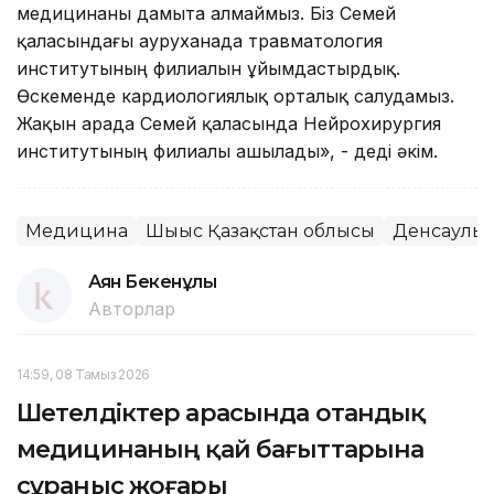
медицинаны дамыта алмаймыз. Біз Семей
қаласындағы ауруханада травматология
институтының филиалын ұйымдастырдық.
Өскеменде кардиологиялық орталық салудамыз.
Жақын арада Семей қаласында Нейрохирургия
институтының филиалы ашылады», - деді әкім.
Медицина
Шығыс Қазақстан облысы
Денсаулы
Аян Бекенұлы
Авторлар
14:59, 08 Тамыз 2026
Шетелдіктер арасында отандық
медицинаның қай бағыттарына
сұраныс жоғары