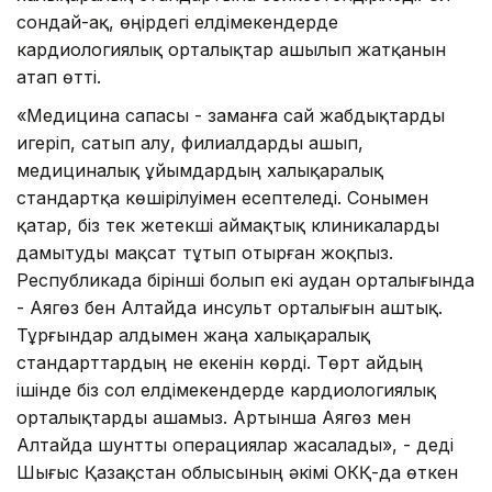
сондай-ақ, өңірдегі елдімекендерде
кардиологиялық орталықтар ашылып жатқанын
атап өтті.
«Медицина сапасы - заманға сай жабдықтарды
игеріп, сатып алу, филиалдарды ашып,
медициналық ұйымдардың халықаралық
стандартқа көшірілуімен есептеледі. Сонымен
қатар, біз тек жетекші аймақтық клиникаларды
дамытуды мақсат тұтып отырған жоқпыз.
Республикада бірінші болып екі аудан орталығында
- Аягөз бен Алтайда инсульт орталығын аштық.
Тұрғындар алдымен жаңа халықаралық
стандарттардың не екенін көрді. Төрт айдың
ішінде біз сол елдімекендерде кардиологиялық
орталықтарды ашамыз. Артынша Аягөз мен
Алтайда шунтты операциялар жасалады», - деді
Шығыс Қазақстан облысының әкімі ОКҚ-да өткен