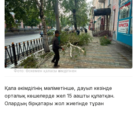
Фото: Өскемен қаласы әкімдігінен
Қала әкімдігінің мәліметінше, дауыл кезінде
орталық көшелерде жел 15 ағашты құлатқан.
Олардың бірқатары жол жиегінде тұрған
автокөліктердің үстіне құлады.
— Қазіргі уақытта полицияға ағаштардың
құлауы салдарынан көліктері зақымданған