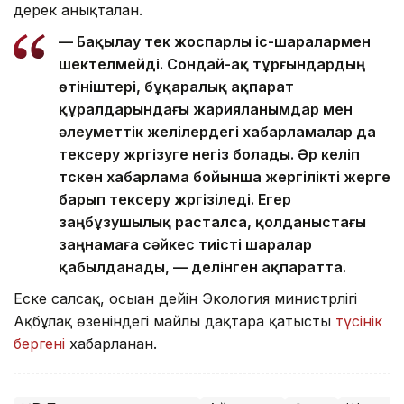
дерек анықталған.
— Бақылау тек жоспарлы іс-шаралармен
шектелмейді. Сондай-ақ тұрғындардың
өтініштері, бұқаралық ақпарат
құралдарындағы жарияланымдар мен
әлеуметтік желілердегі хабарламалар да
тексеру жүргізуге негіз болады. Әр келіп
түскен хабарлама бойынша жергілікті жерге
барып тексеру жүргізіледі. Егер
заңбұзушылық расталса, қолданыстағы
заңнамаға сәйкес тиісті шаралар
қабылданады, — делінген ақпаратта.
Еске салсақ, осыған дейін Экология министрлігі
Ақбұлақ өзеніндегі майлы дақтарға қатысты
түсінік
бергені
хабарланған.