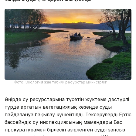
Фото: Экология және табиғи ресурстар министрлігі
Өңірде су ресурстарына түсетін жүктеме дәстүрлі
түрде артатын вегетациялық кезеңде суды
пайдалануға бақылау күшейтілді. Тексерулерді Ертіс
бассейндік су инспекциясының мамандары Бас
прокуратурамен бірлесіп әзірленген суды заңсыз