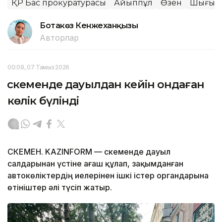
ҚР Бас прокуратурасы
Айыппұл
Өзен
Шығыс 
Ботакөз Кенжеханқызы
Авторлар
00:09, 07 Тамыз 2026
Өскеменде дауылдан кейін ондаған
көлік бүлінді
ӨСКЕМЕН. KAZINFORM — Өскеменде дауыл
салдарынан үстіне ағаш құлап, зақымданған
автокөліктердің иелерінен ішкі істер органдарына
өтініштер әлі түсіп жатыр.