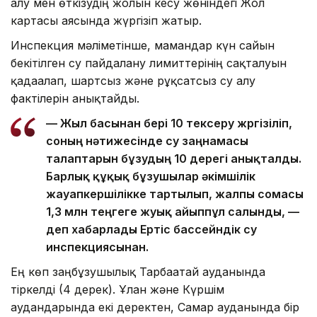
алу мен өткізудің жолын кесу жөніндегі Жол
картасы аясында жүргізіп жатыр.
Инспекция мәліметінше, мамандар күн сайын
бекітілген су пайдалану лимиттерінің сақталуын
қадағалап, шартсыз және рұқсатсыз су алу
фактілерін анықтайды.
— Жыл басынан бері 10 тексеру жүргізіліп,
соның нәтижесінде су заңнамасы
талаптарын бұзудың 10 дерегі анықталды.
Барлық құқық бұзушылар әкімшілік
жауапкершілікке тартылып, жалпы сомасы
1,3 млн теңгеге жуық айыппұл салынды, —
деп хабарлады Ертіс бассейндік су
инспекциясынан.
Ең көп заңбұзушылық Тарбағатай ауданында
тіркелді (4 дерек). Ұлан және Күршім
аудандарында екі деректен, Самар ауданында бір