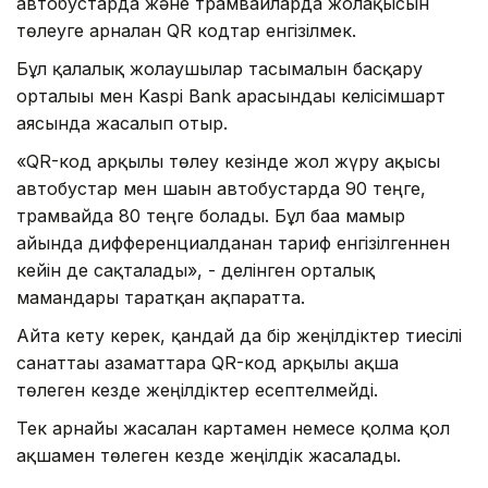
автобустарда және трамвайларда жолақысын
төлеуге арналған QR кодтар енгізілмек.
Бұл қалалық жолаушылар тасымалын басқару
орталығы мен Kaspi Bank арасындағы келісімшарт
аясында жасалып отыр.
«QR-код арқылы төлеу кезінде жол жүру ақысы
автобустар мен шағын автобустарда 90 теңге,
трамвайда 80 теңге болады. Бұл баға мамыр
айында дифференциалданған тариф енгізілгеннен
кейін де сақталады», - делінген орталық
мамандары таратқан ақпаратта.
Айта кету керек, қандай да бір жеңілдіктер тиесілі
санаттағы азаматтарға QR-код арқылы ақша
төлеген кезде жеңілдіктер есептелмейді.
Тек арнайы жасалған картамен немесе қолма қол
ақшамен төлеген кезде жеңілдік жасалады.