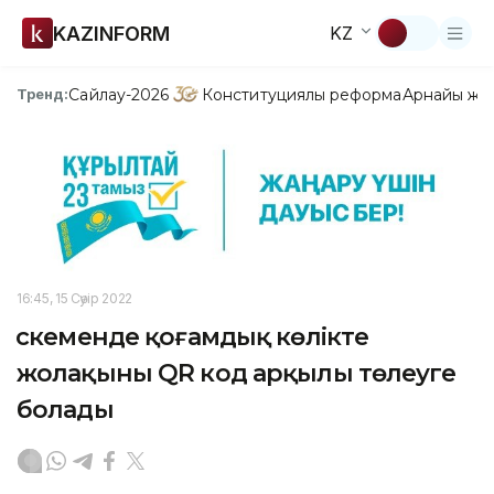
KAZINFORM
KZ
Сайлау-2026
Конституциялық реформа
Арнайы жо
Тренд:
16:45, 15 Сәуір 2022
Өскеменде қоғамдық көлікте
жолақыны QR код арқылы төлеуге
болады