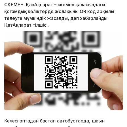
ӨСКЕМЕН. ҚазАқпарат – Өскемен қаласындағы
қоғамдық көліктерде жолақыны QR код арқылы
төлеуге мүмкіндік жасалды, деп хабарлайды
ҚазАқпарат тілшісі.
Келесі аптадан бастап автобустарда, шағын