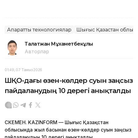
Ақпараттық технологиялар
Шығыс Қазақстан облыс
Талғатжан Мұхаметбекұлы
Авторлар
01:49, 07 Тамыз 2026
ШҚО-дағы өзен-көлдер суын заңсыз
пайдаланудың 10 дерегі анықталды
ӨСКЕМЕН. KAZINFORM — Шығыс Қазақстан
облысында жыл басынан өзен-көлдер суын заңсыз
пайдаланудың 10 дерегі анықталды.