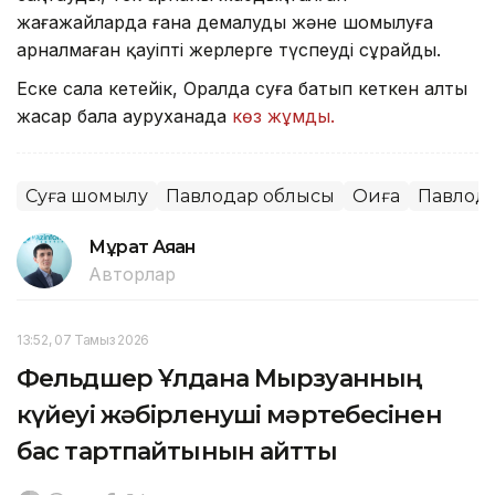
жағажайларда ғана демалуды және шомылуға
арналмаған қауіпті жерлерге түспеуді сұрайды.
Еске сала кетейік, Оралда суға батып кеткен алты
жасар бала ауруханада
көз жұмды.
Суға шомылу
Павлодар облысы
Оқиға
Павлод
Мұрат Аяған
Авторлар
13:52, 07 Тамыз 2026
Фельдшер Ұлдана Мырзуанның
күйеуі жәбірленуші мәртебесінен
бас тартпайтынын айтты