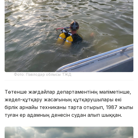
Фото: Павлодар облысы ТЖД
Төтенше жағдайлар департаментінің мәліметінше,
жедел-құтқару жасағының құтқарушылары екі
бірлік арнайы техниканы тарта отырып, 1987 жылы
туған ер адамның денесін судан алып шыққан.