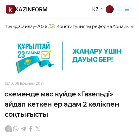
KAZINFORM
KZ
Сайлау-2026
Конституциялық реформа
Арнайы жо
Тренд:
12:10, 08 Қыркүйек 2021
Өскеменде мас күйде «Газельді»
айдап кеткен ер адам 2 көлікпен
соқтығысты