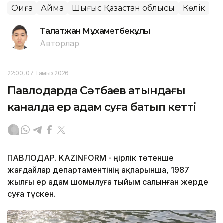
Оқиға
Аймақ
Шығыс Қазақстан облысы
Көлік
Талғатжан Мұхаметбекұлы
Авторлар
22:00, 07 Тамыз 2026
Павлодарда Сәтбаев атындағы
каналда ер адам суға батып кетті
ПАВЛОДАР. KAZINFORM - Өңірлік төтенше
жағдайлар департаментінің ақпарынша, 1987
жылғы ер адам шомылуға тыйым салынған жерде
суға түскен.