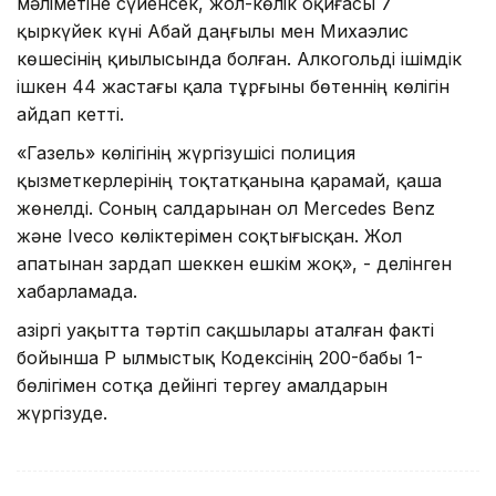
мәліметіне сүйенсек, жол-көлік оқиғасы 7
қыркүйек күні Абай даңғылы мен Михаэлис
көшесінің қиылысында болған. Алкогольді ішімдік
ішкен 44 жастағы қала тұрғыны бөтеннің көлігін
айдап кетті.
«Газель» көлігінің жүргізушісі полиция
қызметкерлерінің тоқтатқанына қарамай, қаша
жөнелді. Соның салдарынан ол Mercedes Benz
және Iveco көліктерімен соқтығысқан. Жол
апатынан зардап шеккен ешкім жоқ», - делінген
хабарламада.
Қазіргі уақытта тәртіп сақшылары аталған факті
бойынша ҚР Қылмыстық Кодексінің 200-бабы 1-
бөлігімен сотқа дейінгі тергеу амалдарын
жүргізуде.