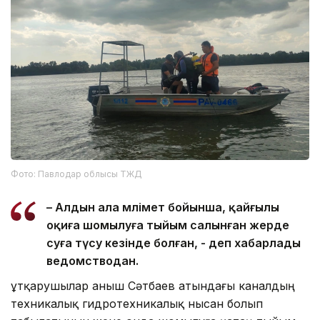
Фото: Павлодар облысы ТЖД
– Алдын ала мәлімет бойынша, қайғылы
оқиға шомылуға тыйым салынған жерде
суға түсу кезінде болған, - деп хабарлады
ведомстводан.
Құтқарушылар Қаныш Сәтбаев атындағы каналдың
техникалық гидротехникалық нысан болып