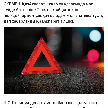
ӨСКЕМЕН. ҚазАқпарат – Өскемен қаласында мас
күйде бөтеннің «Газельін» айдап кетіп
полицейлерден қашқан ер адам жол апатына түсті,
деп хабарлайды ҚазАқпарат тілшісі.
ШҚО Полиция департаменті баспасөз қызметінің