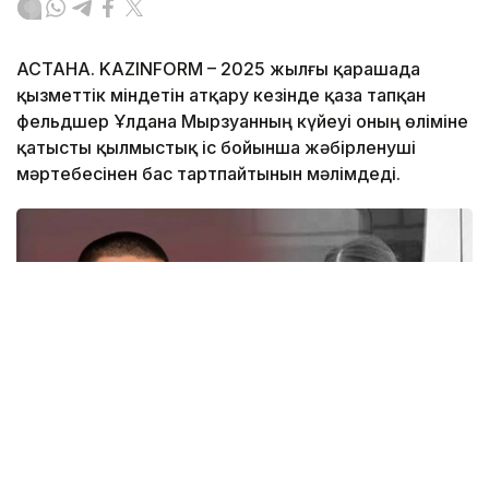
АСТАНА. KAZINFORM – 2025 жылғы қарашада
қызметтік міндетін атқару кезінде қаза тапқан
фельдшер Ұлдана Мырзуанның күйеуі оның өліміне
қатысты қылмыстық іс бойынша жәбірленуші
мәртебесінен бас тартпайтынын мәлімдеді.
Коллаж: Kazinform