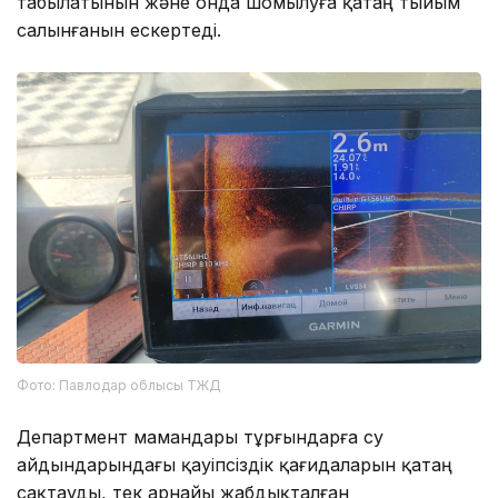
табылатынын және онда шомылуға қатаң тыйым
салынғанын ескертеді.
Фото: Павлодар облысы ТЖД
Департмент мамандары тұрғындарға су
айдындарындағы қауіпсіздік қағидаларын қатаң
сақтауды, тек арнайы жабдықталған