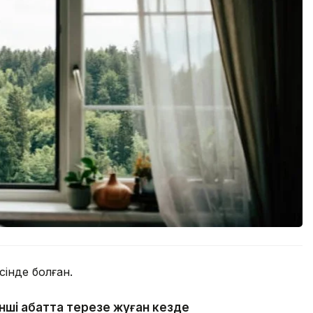
сінде болған.
інші қабатта терезе жуған кезде