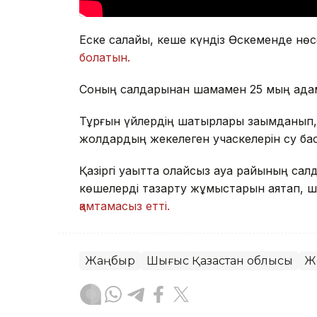
Еске салайық, кеше күндіз Өскеменде нө
болатын.
Соның салдарынан шамамен 25 мың ад
Тұрғын үйлердің шатырлары зақымданып, 
жолдардың жекелеген учаскелерін су ба
Қазіргі уақытта қолайсыз ауа райының са
көшелерді тазарту жұмыстарын аяқтап,
қамтамасыз етті.
Жаңбыр
Шығыс Қазақстан облысы
Ж