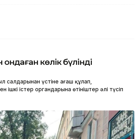
 ондаған көлік бүлінді
л салдарынан үстіне ағаш құлап,
н ішкі істер органдарына өтініштер әлі түсіп