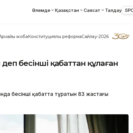
Әлемде
Қазақстан
Саясат
Талдау
SP
Арнайы жоба
Конституциялық реформа
Сайлау-2026
 деп бесінші қабаттан құлаған
ында бесінші қабатта тұратын 83 жастағы