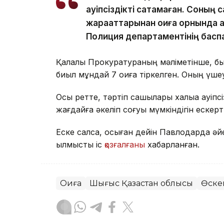
қауіпсіздікті сақтамаған. Соның 
жарақаттарынан оқиға орнында 
Полиция департаментінің баспа
Қалалық Прокуратураның мәліметінше, бы
биыл мұндай 7 оқиға тіркелген. Оның үш
Осы ретте, тәртіп сақшылары халыққа қауі
жағдайға әкеліп соғуы мүмкіндігін ескертт
Еске салсақ, осыған дейін Павлодарда ә
қылмыстық іс
қозғалғаны
хабарланған.
Оқиға
Шығыс Қазақстан облысы
Өске