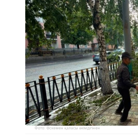
Фото: Өскемен қаласы әкімдігінен