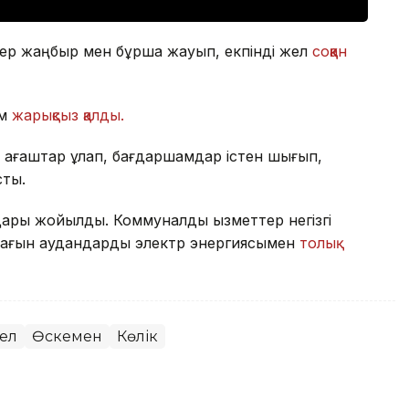
сер жаңбыр мен бұршақ жауып, екпінді жел
соққан
ам
жарықсыз қалды.
ағаштар құлап, бағдаршамдар істен шығып,
сты.
лдары жойылды. Коммуналдық қызметтер негізгі
 шағын аудандарды электр энергиясымен
толық
ел
Өскемен
Көлік