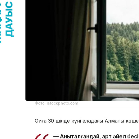
Фото: istockphoto.com
Оқиға 30 шілде күні қаладағы Алматы көше
— Анықталғандай, қарт әйел бес