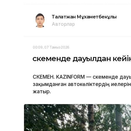
Талғатжан Мұхаметбекұлы
Авторлар
00:09, 07 Тамыз 2026
Өскеменде дауылдан кейін
ӨСКЕМЕН. KAZINFORM — Өскеменде дауы
зақымданған автокөліктердің иелеріне
жатыр.