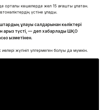
де орталық көшелерде жел 15 ағашты құлатқан.
токөліктердің үстіне құлады.
ғаштардың құлауы салдарынан көліктері
нен арыз түсті, — деп хабарлады ШҚО
сөз қызметінен.
 иелері жүгініп үлгермеген болуы да мүмкін.