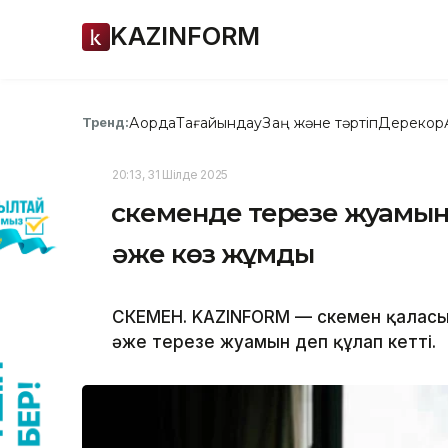
KAZINFORM
Ақорда
Тағайындау
Заң және тәртіп
Дерекқор
Тренд:
20:13, 31 Шілде 2025
Өскеменде терезе жуамын
әже көз жұмды
ӨСКЕМЕН. KAZINFORM — Өскемен қалас
әже терезе жуамын деп құлап кетті.