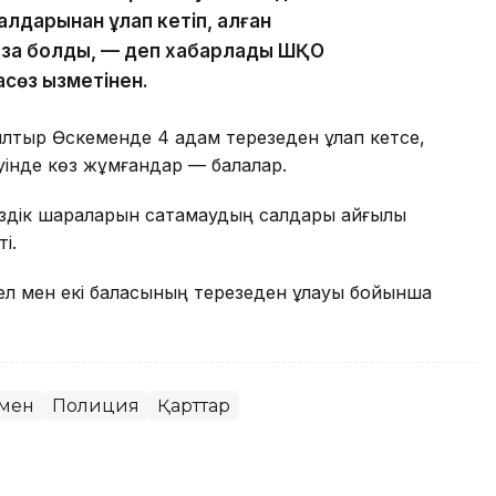
салдарынан құлап кетіп, алған
қаза болды, — деп хабарлады ШҚО
сөз қызметінен.
лтыр Өскеменде 4 адам терезеден құлап кетсе,
еуінде көз жұмғандар — балалар.
псіздік шараларын сақтамаудың салдары қайғылы
і.
йел мен екі баласының терезеден құлауы бойынша
мен
Полиция
Қарттар