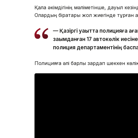
Қала әкімдігінің мәліметінше, дауыл кезін
Олардың бірқатары жол жиегінде тұрған ав
— Қазіргі уақытта полицияға а
зақымданған 17 автокөлік иесі
полиция департаментінің баспа
Полицияға әлі барлық зардап шеккен көлік