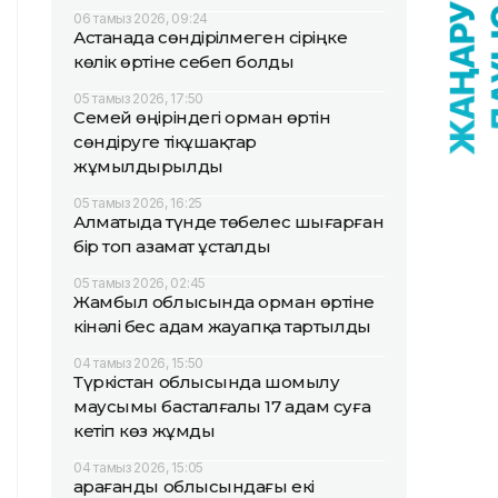
06 тамыз 2026, 09:24
Астанада сөндірілмеген сіріңке
көлік өртіне себеп болды
05 тамыз 2026, 17:50
Семей өңіріндегі орман өртін
сөндіруге тікұшақтар
жұмылдырылды
05 тамыз 2026, 16:25
Алматыда түнде төбелес шығарған
бір топ азамат ұсталды
05 тамыз 2026, 02:45
Жамбыл облысында орман өртіне
кінәлі бес адам жауапқа тартылды
04 тамыз 2026, 15:50
Түркістан облысында шомылу
маусымы басталғалы 17 адам суға
кетіп көз жұмды
04 тамыз 2026, 15:05
Қарағанды облысындағы екі