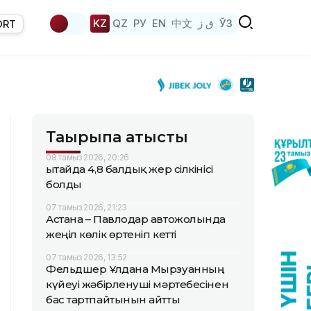
KZ
QZ
РУ
EN
中文
ق ز
ЎЗ
ORT
Тақырыпқа қатысты
08 тамыз 2026, 20:26
Қытайда 4,8 балдық жер сілкінісі
болды
07 тамыз 2026, 21:23
Астана – Павлодар автожолында
жеңіл көлік өртеніп кетті
07 тамыз 2026, 13:52
Фельдшер Ұлдана Мырзуанның
күйеуі жәбірленуші мәртебесінен
бас тартпайтынын айтты