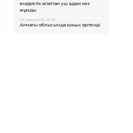
өндірістік апаттан үш адам көз
жұмды
04 тамыз 2026, 00:05
Алматы облысында қоқыс өртенді