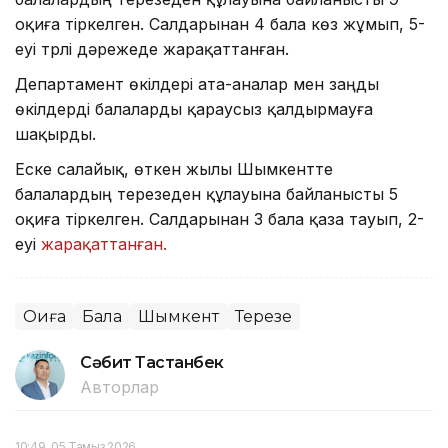
оқиға тіркелген. Салдарынан 4 бала көз жұмып, 5-
еуі түрлі дәрежеде жарақаттанған.
Департамент өкілдері ата-аналар мен заңды
өкілдерді балаларды қараусыз қалдырмауға
шақырды.
Еске салайық, өткен жылы Шымкентте
балалардың терезеден құлауына байланысты 5
оқиға тіркелген. Салдарынан 3 бала қаза тауып, 2-
еуі
жарақаттанған.
Оқиға
Бала
Шымкент
Терезе
Сәбит Тастанбек
Авторлар
10:49, 05 Тамыз 2026