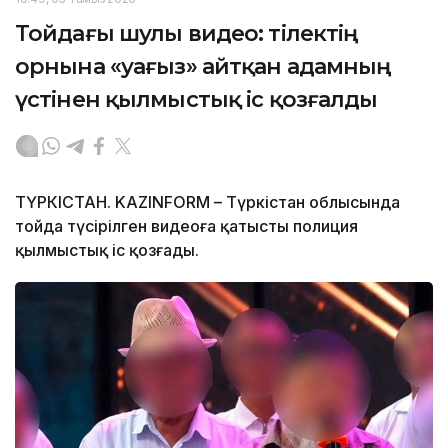
Тойдағы шулы видео: тілектің
орнына «уағыз» айтқан адамның
үстінен қылмыстық іс қозғалды
ТҮРКІСТАН. KAZINFORM – Түркістан облысында
тойда түсірілген видеоға қатысты полиция
қылмыстық іс қозғады.