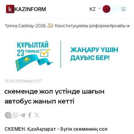
KAZINFORM
KZ
Сайлау-2026
Конституциялық реформа
Арнайы жо
Тренд:
16:08, 05 Мамыр 2017
Өскеменде жол үстінде шағын
автобус жанып кетті
ӨСКЕМЕН. ҚазАқпарат - Бүгін Өскеменнің сол