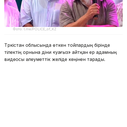
Фото: t.me/POLICE_of_KZ
Түркістан облысында өткен тойлардың бірінде
тілектің орнына діни «уағыз» айтқан ер адамның
видеосы әлеуметтік желіде кеңінен тарады.
Бейнежазбада ол тойларда арақтың қойылмай
жүргенін құптайтынын айтып, ендігі кезекте
музыкадан бас тарту керектігін жеткізген. Сондай-
ақ ерлер мен әйелдердің бірге отыруын шариғатқа
қайшы деп бағалап, мұсылмандардың діни
талаптарды қатаң ұстануы қажет екенін
айтқан.
Ішкі істер министрлігі бұл видеоға қатысты ресми
мәлімдеме жасады.