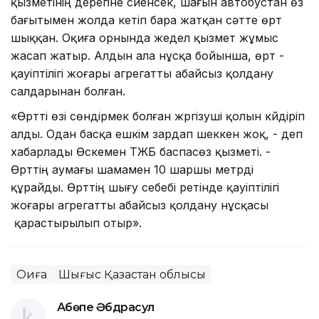
қызметінің дерегіне сүйенсек, шағын автобустан өз
бағытымен жолда кетіп бара жатқан сәтте өрт
шыққан. Оқиға орнында жедел қызмет жұмыс
жасап жатыр. Алдын ала нұсқа бойынша, өрт -
қауіптілігі жоғары агрегатты абайсыз қолдану
салдарынан болған.
«Өртті өзі сөндірмек болған жүргізуші қолын күйдіріп
алды. Одан басқа ешкім зардап шеккен жоқ, - деп
хабарлады Өскемен ТЖБ баспасөз қызметі. -
Өрттің аумағы шамамен 10 шаршы метрді
құрайды. Өрттің шығу себебі ретінде қауіптілігі
жоғары агрегатты абайсыз қолдану нұсқасы
қарастырылып отыр».
Оқиға
Шығыс Қазақстан облысы
Ақбөпе Әбдрасул