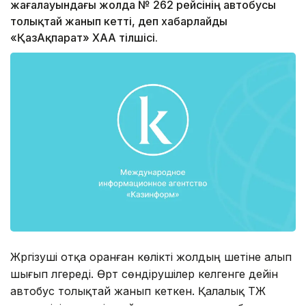
жағалауындағы жолда № 262 рейсінің автобусы
толықтай жанып кетті, деп хабарлайды
«ҚазАқпарат» ХАА тілшісі.
Жүргізуші отқа оранған көлікті жолдың шетіне алып
шығып үлгереді. Өрт сөндірушілер келгенге дейін
автобус толықтай жанып кеткен. Қалалық ТЖ