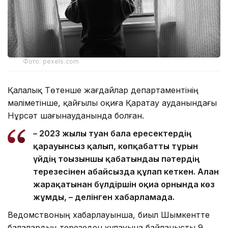
Фото: pexels.com
Қалалық Төтенше жағдайлар департаментінің
мәліметінше, қайғылы оқиға Қаратау ауданындағы
Нұрсәт шағынауданында болған.
– 2023 жылы туған бала ересектердің
қарауынсыз қалып, көпқабатты тұрғын
үйдің тоғызыншы қабатындағы пәтердің
терезесінен абайсызда құлап кеткен. Алған
жарақатынан бүлдіршін оқиға орнында көз
жұмды, – делінген хабарламада.
Ведомствоның хабарлауынша, биыл Шымкентте
балалардың терезеден құлауына байланысты 9