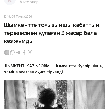
Авторлар
12:16, 05 Тамыз 2026
Шымкентте тоғызыншы қабаттың
терезесінен құлаған 3 жасар бала
көз жұмды
ШЫМКЕНТ. KAZINFORM – Шымкентте бүлдіршіннің
өліміне әкелген оқиға тіркелді.