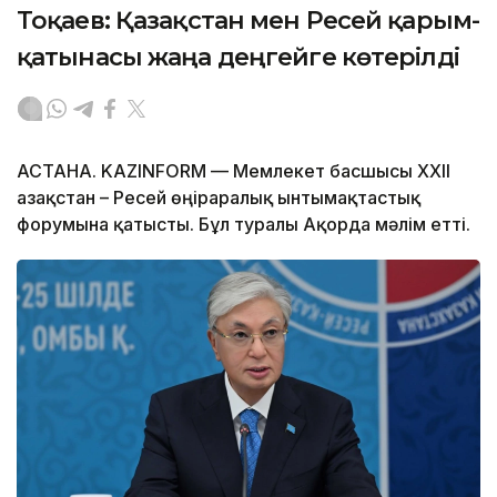
Тоқаев: Қазақстан мен Ресей қарым-
қатынасы жаңа деңгейге көтерілді
АСТАНА. KAZINFORM — Мемлекет басшысы XXII
Қазақстан – Ресей өңіраралық ынтымақтастық
форумына қатысты. Бұл туралы Ақорда мәлім етті.