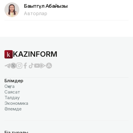
Бақытгүл Абайқызы
Авторлар
KAZINFORM
Бөлімдер
Оқиға
Саясат
Талдау
Экономика
Әлемде
Біз туралы