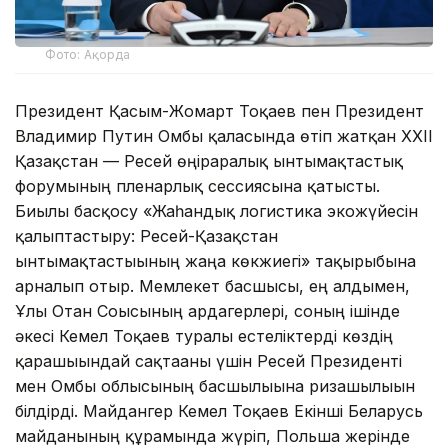
Фото: Ақорда
Президент Қасым-Жомарт Тоқаев пен Президент
Владимир Путин Омбы қаласында өтіп жатқан XXII
Қазақстан — Ресей өңіраралық ынтымақтастық
форумының пленарлық сессиясына қатысты.
Биылғы басқосу «Жаһандық логистика экожүйесін
қалыптастыру: Ресей-Қазақстан
ынтымақтастығының жаңа көкжиегі» тақырыбына
арналып отыр. Мемлекет басшысы, ең алдымен,
Ұлы Отан Соғысының ардагерлері, соның ішінде
әкесі Кемел Тоқаев туралы естеліктерді көздің
қарашығындай сақтағаны үшін Ресей Президенті
мен Омбы облысының басшылығына ризашылығын
білдірді. Майдангер Кемел Тоқаев Екінші Беларусь
майданының құрамында жүріп, Польша жерінде