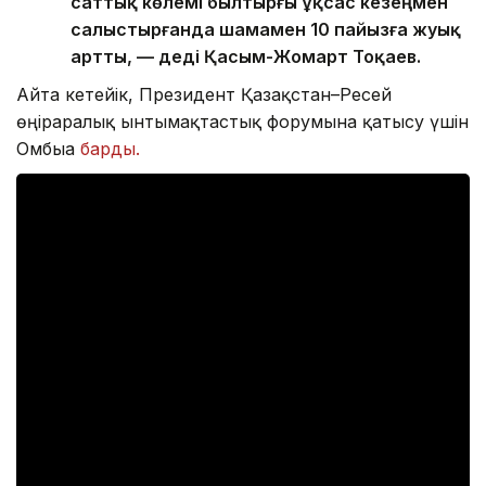
саттық көлемі былтырғы ұқсас кезеңмен
салыстырғанда шамамен 10 пайызға жуық
артты, — деді Қасым-Жомарт Тоқаев.
Айта кетейік, Президент Қазақстан–Ресей
өңіраралық ынтымақтастық форумына қатысу үшін
Омбыға
барды.