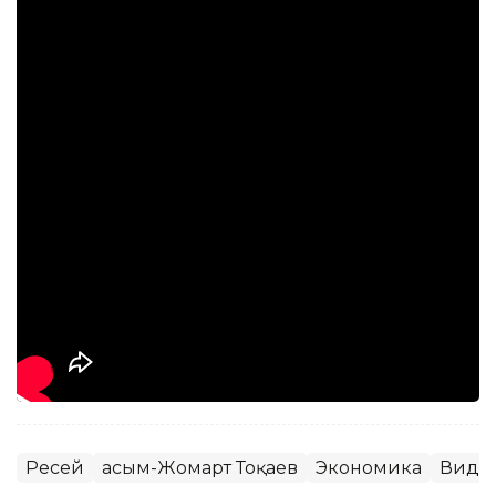
Ресей
Қасым-Жомарт Тоқаев
Экономика
Виде