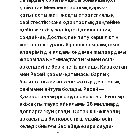
қойылған Мемлекетаралық қарым-
қатынасты жан-жақты стратегиялық
серіктестік және одақтастық деңгейіне
дейін жеткізу жөніндегі декларация,
сондай-ақ Достық пен тату көршіліктің
жеті негізі туралы бірлескен мәлімдеме
елдеріміздің алдағы ондаған жылдардағы
жасампаз ынтымақтастығы мен өсіп-
өркендеуіне берік негіз қалады. Қазақстан
мен Ресей қарым-қатынасы барлық
бағытта нығайып келе жатыр деп толық
сеніммен айтуға болады. Ресей —
Қазақстанның ірі сауда серіктесі. Былтыр
екіжақты тауар айналымы 28 миллиард
долларға жуықтады. Ортақ күш-жігердің
арқасында бұл көрсеткіш ұдайы өсіп
келеді: биылғы бес айда өзара сауда-