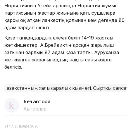
Норвегияның Утейа аралында Норвегия жұмыс
партиясының жастар жиынына қатысушыларға
қарсы оқ атқан лаңкестің қолынан кем дегенде 80
адам зардап шекті.
Қаза тапқандардың елеулі бөлігі 14-19 жастағы
жеткіншектер. А.Брейвиктің қосқан жарылғыш
затынан барлығы 87 адам қаза тапты. Ауруханаға
жеткізілген жаралылардың нақты саны әзірге
белгісіз.
Қазақстанның халықаралық қызметі. Сыртқы саясат
без автора
Авторлар
21:47, 25 Шілде 2026