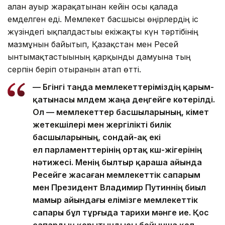
алған ауыр жарақатынан кейін осы қалада
емделген еді. Мемлекет басшысы өңірлердің іс
жүзіндегі ықпалдастығы екіжақты күн тәртібінің
мазмұнын байытып, Қазақстан мен Ресей
ынтымақтастығының қарқынды дамуына тың
серпін беріп отырғанын атап өтті.
— Бүгінгі таңда мемлекеттеріміздің қарым-
қатынасы мүлдем жаңа деңгейге көтерілді.
Ол — мемлекеттер басшыларының, үкімет
жетекшілері мен жергілікті билік
басшыларының, сондай-ақ екі
ел парламенттерінің ортақ күш-жігерінің
нәтижесі. Менің былтыр қараша айында
Ресейге жасаған мемлекеттік сапарым
мен Президент Владимир Путиннің биыл
мамыр айындағы елімізге мемлекеттік
сапары бұл тұрғыда тарихи мәнге ие. Қос
сапардың қорытындысы бойынша қол