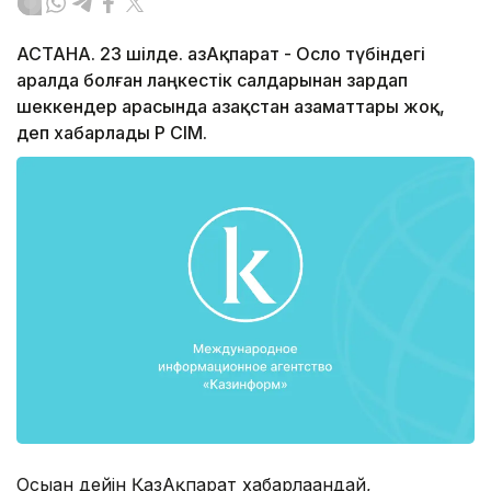
АСТАНА. 23 шілде. ҚазАқпарат - Осло түбіндегі
аралда болған лаңкестік салдарынан зардап
шеккендер арасында Қазақстан азаматтары жоқ,
деп хабарлады ҚР СІМ.
Осыған дейін ҚазАқпарат хабарлағандай,