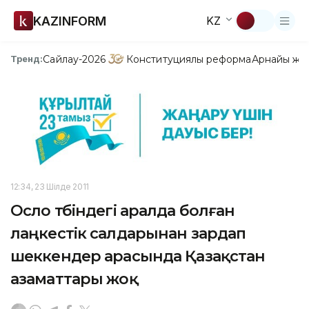
KAZINFORM
KZ
Сайлау-2026
Конституциялық реформа
Арнайы жо
Тренд:
12:34, 23 Шілде 2011
Осло түбіндегі аралда болған
лаңкестік салдарынан зардап
шеккендер арасында Қазақстан
азаматтары жоқ