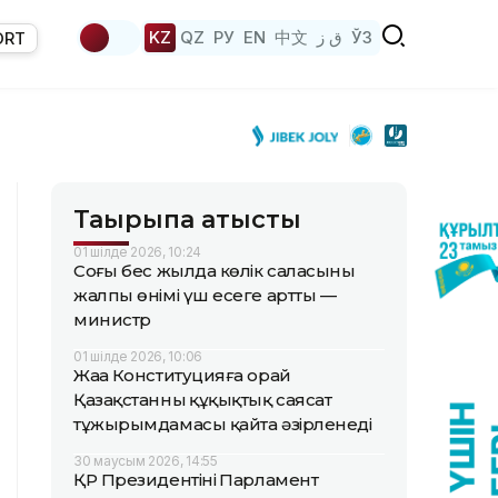
KZ
QZ
РУ
EN
中文
ق ز
ЎЗ
ORT
Тақырыпқа қатысты
01 шілде 2026, 10:24
Соңғы бес жылда көлік саласының
жалпы өнімі үш есеге артты —
министр
01 шілде 2026, 10:06
Жаңа Конституцияға орай
Қазақстанның құқықтық саясат
тұжырымдамасы қайта әзірленеді
30 маусым 2026, 14:55
ҚР Президентінің Парламент