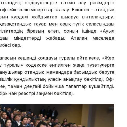
 отандық өндірушілерге сатып алу рәсімдерін
 офтейк-келісімшарттар жасау. Екіншісі – отандық
ын күрделі жабдықтар шығаруға ынталандыру.
қазақстандық тауар мен азық-түлік саласындағы
тіліктердің біразын өтеп, соның ішінде «Ауыл
ғы міндеттерді жабады. Аталған мәселеде
бесі бар.
саласын кешенді қолдауы туралы айта келе, «Жер
туралы» кодекске енгізілген жаңа түзетулерге
аланушылар отандық мамандарға басымдық беруге
елішілік құндылықтың үлесін анықтау бекітілді, Оф-
 ең төмен деңгейі бойынша талаптар күшейтілді.
ыңғай реестрі заңмен бекітілді.