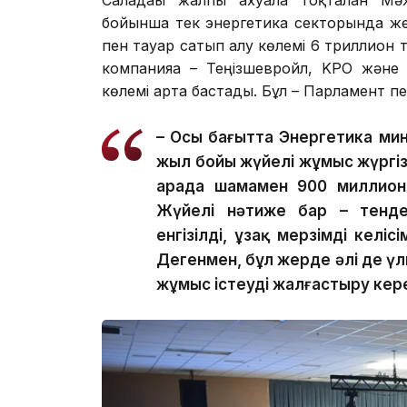
Саладағы жалпы ахуалға тоқталған М
бойынша тек энергетика секторында ж
пен тауар сатып алу көлемі 6 триллион т
компанияға – Теңізшевройл, KPO және 
көлемі арта бастады. Бұл – Парламент п
– Осы бағытта Энергетика мин
жыл бойы жүйелі жұмыс жүргізі
арада шамамен 900 миллион
Жүйелі нәтиже бар – тендер
енгізілді, ұзақ мерзімді келі
Дегенмен, бұл жерде әлі де үл
жұмыс істеуді жалғастыру керек