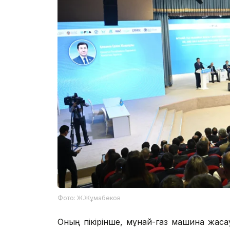
Фото: Ж.Жұмабеков
Оның пікірінше, мұнай-газ машина жасау