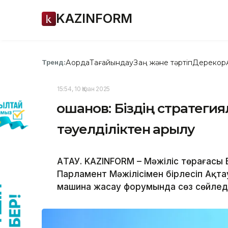
KAZINFORM
Ақорда
Тағайындау
Заң және тәртіп
Дерекқор
Тренд:
15:54, 10 Қазан 2025
Қошанов: Біздің стратеги
тәуелділіктен арылу
АҚТАУ. KAZINFORM – Мәжіліс төрағасы 
Парламент Мәжілісімен бірлесіп Ақт
машина жасау форумында сөз сөйлед