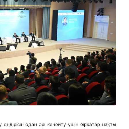
 өндірісін одан әрі кеңейту үшін бірқатар нақты