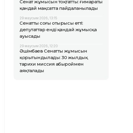
Сенат жұмысын тоқтатты: ғимараты
қандай мақсатта пайдаланылады
29 маусым 2026, 13:15
Сенаттың соңғы отырысы өтті:
депутаттар енді қандай жұмысқа
ауысады
29 маусым 2026, 12:20
Әшімбаев Сенаттың жұмысын
қорытындылады: 30 жылдық
тарихи миссия абыроймен
аяқталады