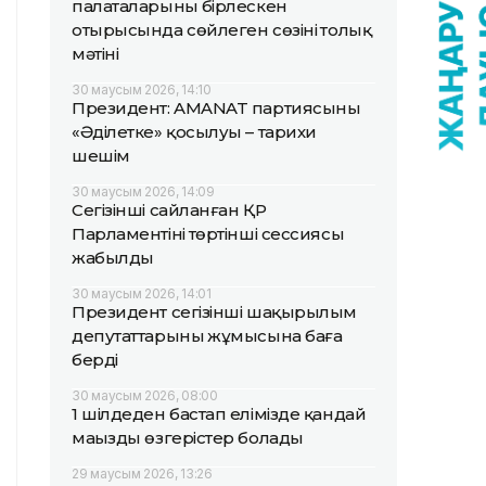
палаталарының бірлескен
отырысында сөйлеген сөзінің толық
мәтіні
30 маусым 2026, 14:10
Президент: AMANAT партиясының
«Әділетке» қосылуы – тарихи
шешім
30 маусым 2026, 14:09
Сегізінші сайланған ҚР
Парламентінің төртінші сессиясы
жабылды
30 маусым 2026, 14:01
Президент сегізінші шақырылым
депутаттарының жұмысына баға
берді
30 маусым 2026, 08:00
1 шілдеден бастап елімізде қандай
маңызды өзгерістер болады
29 маусым 2026, 13:26