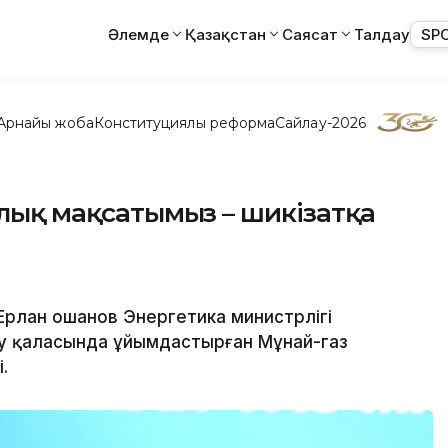
Әлемде
Қазақстан
Саясат
Талдау
SP
Арнайы жоба
Конституциялық реформа
Сайлау-2026
ялық мақсатымыз – шикізатқа
Ерлан Қошанов Энергетика министрлігі
ау қаласында ұйымдастырған Мұнай-газ
і.