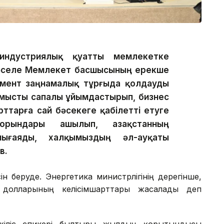
индустриялық қуатты мемлекетке
 мәселе Мемлекет басшысының ерекше
мент заңнамалық тұрғыда қолдауды
ұмысты сапалы ұйымдастырып, бизнес
рттарға сай бәсекеге қабілетті етуге
ындары ашылып, Қазақстанның
нығаяды, халқымыздың әл-ауқаты
в.
н беруде. Энергетика министрлігінің дерегінше,
олларының келісімшарттары жасалады деп