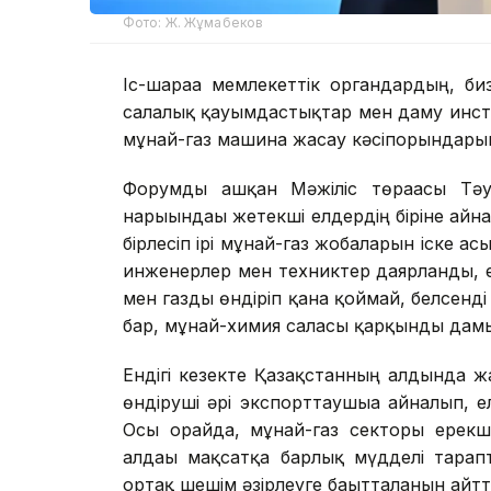
Фото: Ж. Жұмабеков
Іс-шараға мемлекеттік органдардың, б
салалық қауымдастықтар мен даму инст
мұнай-газ машина жасау кәсіпорындарын
Форумды ашқан Мәжіліс төрағасы Тәу
нарығындағы жетекші елдердің біріне айн
бірлесіп ірі мұнай-газ жобаларын іске ас
инженерлер мен техниктер даярланды, ең
мен газды өндіріп қана қоймай, белсенді
бар, мұнай-химия саласы қарқынды дамы
Ендігі кезекте Қазақстанның алдында ж
өндіруші әрі экспорттаушыға айналып, е
Осы орайда, мұнай-газ секторы ерекше
алдағы мақсатқа барлық мүдделі тарап
ортақ шешім әзірлеуге бағытталғанын айтт