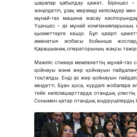
шаралар қабылдау қажет. Біріншісі –
жеңілдетіп, ұзақ мерзімді келісімдер мен
мұнай-газ машина жасау кәсіпорындар
Үшіншісі – ірі мұнай компанияларының 
қызметтерге көшуі. Бұл қазіргі қажет
аманаты» жобасы бойынша жоспарда
Қарашығанақ операторының жақсы тәжіри
Мәжіліс спикері мемлекеттің мұнай-газ 
қойнауы және жер қойнауын пайдалану 
тоқталды. Енді ірі жер қойнауын пайд
міндетті. Бұған қоса, күрделі жобаларға 
тейк келісімшарттарда отандық үлестің
Сонымен қатар отандық өндірушілердің бір