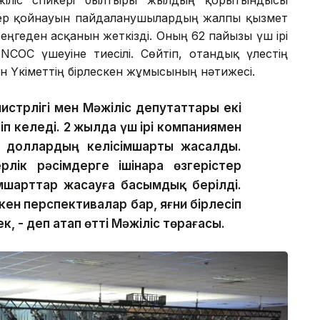
әжіліс спикері былтырғы жылдың қорытындысы
ер қойнауын пайдаланушылардың жалпы қызмет
еңгеден асқанын жеткізді. Оның 62 пайызы үш ірі
NCOC үшеуіне тиесілі. Сөйтіп, отандық үлестің
ен Үкіметтің бірлескен жұмысының нәтижесі.
истрлігі мен Мәжіліс депутаттары екі
п келеді. 2 жылда үш ірі компаниямен
 доллардың келісімшарты жасалды.
лік рәсімдерге ішінара өзгерістер
сімшарттар жасауға басымдық берілді.
кен перспективалар бар, яғни бірлесіп
, - деп атап өтті Мәжіліс төрағасы.