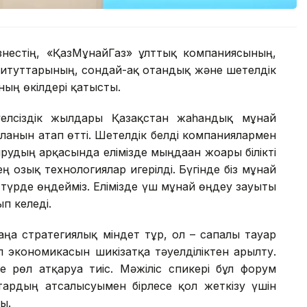
изнестің, «ҚазМұнайГаз» ұлттық компаниясының,
итуттарының, сондай-ақ отандық және шетелдік
ың өкілдері қатысты.
елсіздік жылдары Қазақстан жаһандық мұнай
алғанын атап өтті. Шетелдік белді компаниялармен
ырудың арқасында елімізде мыңдаған жоғары білікті
 озық технологиялар игерілді. Бүгінде біз мұнай
 түрде өңдейміз. Елімізде үш мұнай өңдеу зауыты
п келеді.
аңа стратегиялық міндет тұр, ол – сапалы тауар
л экономикасын шикізатқа тәуелділіктен арылту.
 рөл атқаруға тиіс. Мәжіліс спикері бұл форум
тардың атсалысуымен бірлесе қол жеткізу үшін
ы.