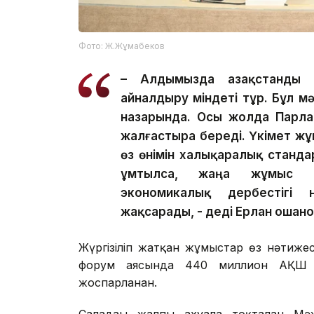
Фото: Ж.Жұмабеков
– Алдымызда Қазақстанды 
айналдыру міндеті тұр. Бұл
назарында. Осы жолда Парла
жалғастыра береді. Үкімет ж
өз өнімін халықаралық станда
ұмтылса, жаңа жұмыс ор
экономикалық дербестігі 
жақсарады, - деді Ерлан Қошано
Жүргізіліп жатқан жұмыстар өз нәтижесі
форум аясында 440 миллион АҚШ д
жоспарланған.