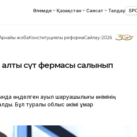
Әлемде
Қазақстан
Саясат
Талдау
SP
Арнайы жоба
Конституциялық реформа
Сайлау-2026
а алты сүт фермасы салынып
ында өңделген ауыл шаруашылығы өнімінің
лды. Бұл туралы облыс әкімі Құмар