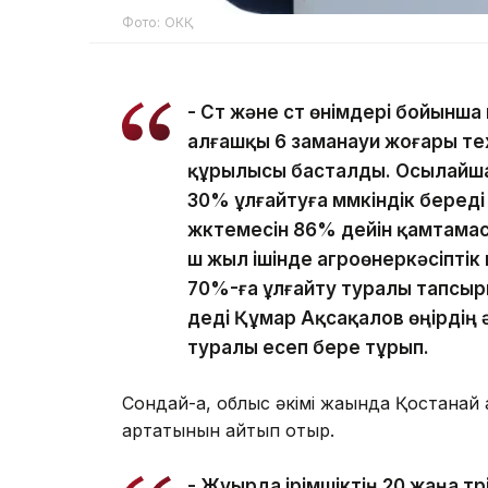
Фото: ОКҚ
- Сүт және сүт өнімдері бойынша
алғашқы 6 заманауи жоғары т
құрылысы басталды. Осылайша
30% ұлғайтуға мүмкіндік беред
жүктемесін 86% дейін қамтама
үш жыл ішінде агроөнеркәсіптік 
70%-ға ұлғайту туралы тапсыр
деді Құмар Ақсақалов өңірдің
туралы есеп бере тұрып.
Сондай-ақ, облыс әкімі жақында Қостанай 
артатынын айтып отыр.
- Жуырда ірімшіктің 20 жаңа тү