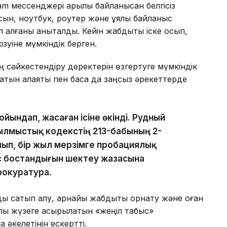
 мессенджері арқылы байланысқан белгісіз
сын, ноутбук, роутер және ұялы байланыс
лғаны анықталды. Кейін жабдықты іске қосып,
ізуіне мүмкіндік берген.
ң сәйкестендіру деректерін өзгертуге мүмкіндік
тын алаяқтық пен басқа да заңсыз әрекеттерде
йындап, жасаған ісіне өкінді. Рудный
Қылмыстық кодекстің 213-бабының 2-
ылып, бір жыл мерзімге пробациялық
с бостандығын шектеу жазасына
рокуратура.
ы сатып алу, арнайы жабдықты орнату және оған
рқылы жүзеге асырылатын «жеңіл табыс»
 әкелетінін ескертті.