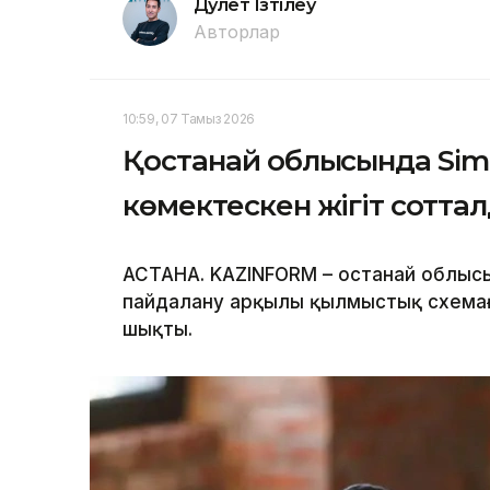
Дәулет Ізтілеу
Авторлар
10:59, 07 Тамыз 2026
Қостанай облысында Sim-
көмектескен жігіт сотта
АСТАНА. KAZINFORM – Қостанай облы
пайдалану арқылы қылмыстық схемаға
шықты.