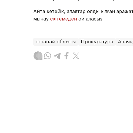
Айта кетейік, алаяқтар қолды қылған қара
мынау
сілтемеден
оқи аласыз.
Қостанай облысы
Прокуратура
Алаяқ
Асхат Райқұл
Авторлар
10:30, 06 Тамыз 2026
Қостанайда тұрғындарға