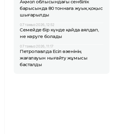
Ақмол облысындағы сенбілік
барысында 80 тоннаға жуық қоқыс
шығарылды
07 тамыз 2026, 12:52
Семейде бір күнде қайда аялдап,
не көруге болады
07 тамыз 2026, 11:17
Петропавлда Есіл өзенінің
жағалауын нығайту жұмысы
басталды