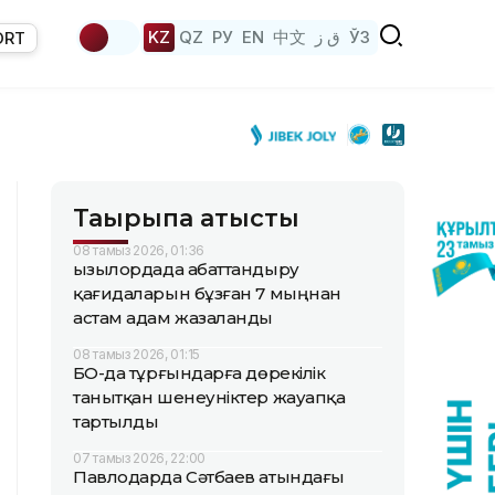
KZ
QZ
РУ
EN
中文
ق ز
ЎЗ
ORT
Тақырыпқа қатысты
08 тамыз 2026, 01:36
Қызылордада абаттандыру
қағидаларын бұзған 7 мыңнан
астам адам жазаланды
08 тамыз 2026, 01:15
БҚО-да тұрғындарға дөрекілік
танытқан шенеуніктер жауапқа
тартылды
07 тамыз 2026, 22:00
Павлодарда Сәтбаев атындағы