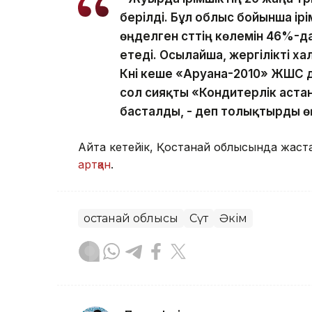
берілді. Бұл облыс бойынша ірі
өңделген сүттің көлемін 46%-
етеді. Осылайша, жергілікті х
Күні кеше «Аруана-2010» ЖШС д
сол сияқты «Кондитерлік аст
басталды, - деп толықтырды ө
Айта кетейік, Қостанай облысында жаста
артқан
.
Қостанай облысы
Сүт
Әкім