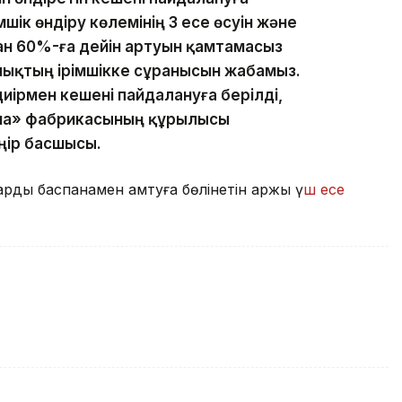
мшік өндіру көлемінің 3 есе өсуін және
дан 60%-ға дейін артуын қамтамасыз
алықтың ірімшікке сұранысын жабамыз.
иірмен кешені пайдалануға берілді,
ана» фабрикасының құрылысы
ңір басшысы.
рды баспанамен қамтуға бөлінетін қаржы ү
ш есе