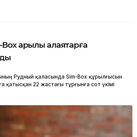
Box арқылы алаяқтарға
лды
сының Рудный қаласында Sim-Box құрылғысын
 қатысқан 22 жастағы тұрғынға сот үкімі