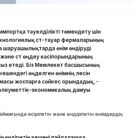
 импортқа тәуелділікті төмендету үшін
ехнологиялық сүт-тауар фермаларының
 шаруашылықтарда өнім өндіруді
і және сүт өңдеу кәсіпорындарының
сыз етеді. Біз Мемлекет басшысының
кешендегі өңделген өнімнің үлесін
масы жоспарға сәйкес орындадық, -
 әлеуметтік-экономикалық дамуы
аймағында өсірілетін және өндірілетін өнімдердің
рін өндіретін кешені пайдалануға