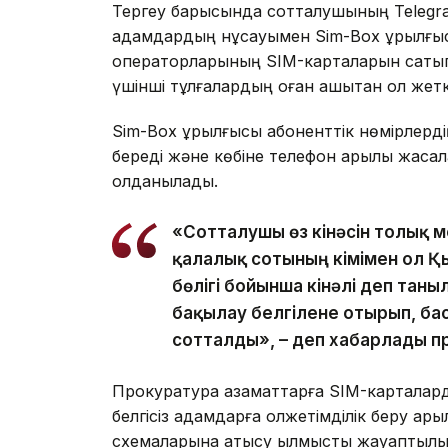
Тергеу барысында сотталушының Telegram
адамдардың нұсқауымен Sim-Box құрылғы
операторларының SIM-карталарын сатып а
үшінші тұлғалардың оған қашықтан қол жетк
Sim-Box құрылғысы абоненттік нөмірлерді
береді және көбіне телефон арқылы жасала
қолданылады.
«Сотталушы өз кінәсін толық мо
қалалық сотының үкімімен ол 
бөлігі бойынша кінәлі деп тан
бақылау белгілене отырып, ба
сотталды», – деп хабарлады п
Прокуратура азаматтарға SIM-карталард
белгісіз адамдарға қолжетімділік беру а
схемаларына қатысу қылмыстық жауаптылыққа