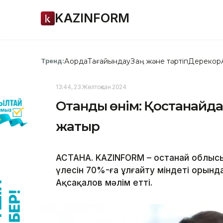
KAZINFORM
Ақорда
Тағайындау
Заң және тәртіп
Дерекқор
Тренд:
13:44, 23 Желтоқсан 2024
Отандық өнім: Қостанайд
жатыр
АСТАНА. KAZINFORM – Қостанай облыс
үлесін 70%-ға ұлғайту міндеті орында
Ақсақалов мәлім етті.