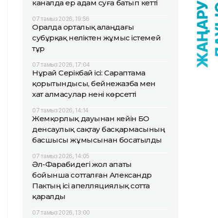
каналда ер адам суға батып кетті
07 тамыз 2026, 19:56
Оралда орталық алаңдағы
субұрқақ неліктен жұмыс істемей
тұр
07 тамыз 2026, 17:04
Нұрай Серікбай ісі: Сараптама
қорытындысы, бейнежазба мен
хат алмасулар нені көрсетті
07 тамыз 2026, 14:14
Жемқорлық дауынан кейін БҚО
денсаулық сақтау басқармасының
басшысы жұмысынан босатылды
07 тамыз 2026, 14:05
Әл-Фарабидегі жол апаты
бойынша сотталған Александр
Пактың ісі апелляциялық сотта
қаралды
07 тамыз 2026, 13:00