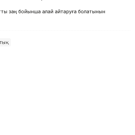
жатты заң бойынша қалай қайтаруға болатынын
тық
 120% мөлшерлемемен қарыз