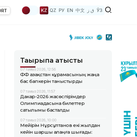
KZ
QZ
РУ
EN
中文
ق ز
ЎЗ
ORT
Тақырыпқа қатысты
07 тамыз 2026, 12:56
ҚФФ Қазақстан құрамасының жаңа
бас бапкерін таныстырды
07 тамыз 2026, 11:57
Дакар-2026 жасөспірімдер
Олимпиадасына билеттер
сатылымы басталды
07 тамыз 2026, 10:00
Мейірім Нұрсұлтанов екі жылдан
кейін шаршы алаңға шығады: