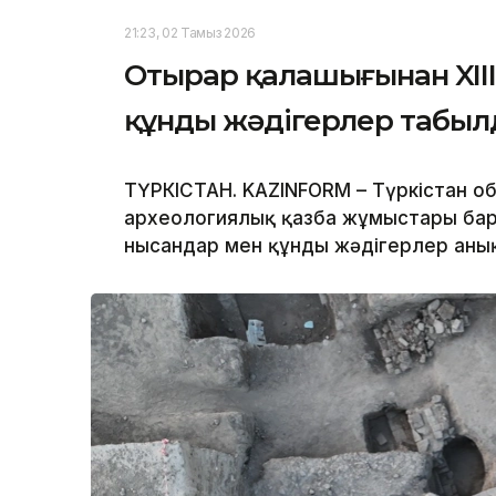
21:23, 02 Тамыз 2026
Отырар қалашығынан XIII-
құнды жәдігерлер табы
ТҮРКІСТАН. KAZINFORM – Түркістан 
археологиялық қазба жұмыстары бары
нысандар мен құнды жәдігерлер аны