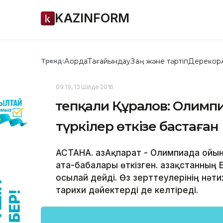
KAZINFORM
Ақорда
Тағайындау
Заң және тәртіп
Дерекқор
Тренд:
09:19, 13 Шілде 2016
Өтепқали Құралов: Олим
түркілер өткізе бастаған
АСТАНА. ҚазАқпарат - Олимпиада ойын
ата-бабалары өткізген. Қазақстанның 
осылай дейді. Өз зерттеулерінің нәт
тарихи дәйектерді де келтіреді.