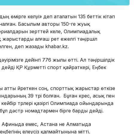
ң өмірге келуі» деп аталатын 135 беттік кітап
налған. Басылым авторы 150-ге жуық
ериалдарын зерттей келе, Олимпиадалық
жарыстарды алғаш рет ежелгі тәңіршіл
елген, деп жазады khabar.kz.
ірімізге дейінгі 776 жылы өтті. Ал тәңіршілдік
дейді ҚР Құрметті спорт қайраткері, Еңбек
ы атты үйреткен соң, спорттық жарыстар өткізе
ндарының 39 түрі болған. Бұған күрес, асық пен
ейбір түрлері қазіргі Олимпиада ойындарында
 бұл дәстүр номадтармен бірге барды дейді.
і Афиныда емес, Астана не Алматыда
бегінің елеусіз қалмайтынына үмітті.