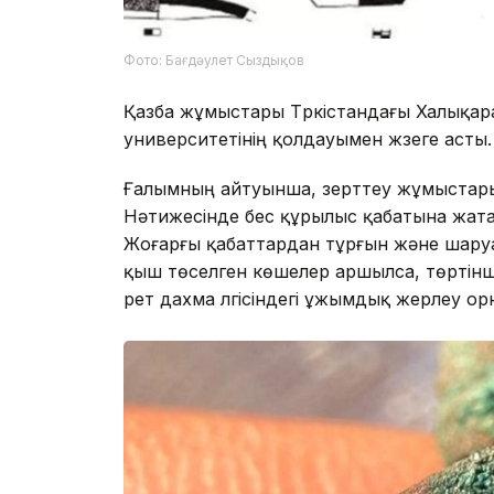
Фото: Бағдәулет Сыздықов
Қазба жұмыстары Түркістандағы Халықа
университетінің қолдауымен жүзеге асты.
Ғалымның айтуынша, зерттеу жұмыстары
Нәтижесінде бес құрылыс қабатына жат
Жоғарғы қабаттардан тұрғын және шаруа
қыш төселген көшелер аршылса, төртін
рет дахма үлгісіндегі ұжымдық жерлеу о