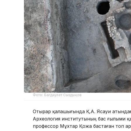
Фото: Бағдәулет Сыздықов
Отырар қалашығында Қ.А. Ясауи атындағы
Археология институтының бас ғылыми қ
профессор Мұхтар Қожа бастаған топ арх