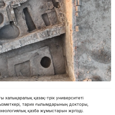
 халықаралық қазақ-түрік университеті
ызметкері, тарих ғылымдарының докторы,
еологиялық қазба жұмыстарын жүргізді.