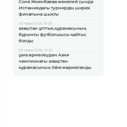
Соня Жиенбаева жекелей сында
Испаниядағы турнирдің ширек
финалына шықты
06 тамыз 2026, 16:28
Қазақстан ұлттық құрамасының
бұрынғы футболшысы қайтыс
болды
06 тамыз 2026, 14:33
Құзға өрмелеуден Азия
чемпионаты: Қазақстан
құрамасының тізімі жарияланды