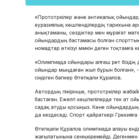
«Прототүркілер және антикалық ойындарды
еуразиялық көшпенділердің тарихына ар
анықтаманы, сөздіктер мен мұрағат мат
ойындардың бастамасы болған спорттық 
номадтар өткізуі мүмкін деген тоқтамға к
«Олимпиада ойындары алғаш рет біздің дәу
ойындар мыңдаған жыл бұрын болған», - 
сіңірген бапкер Өтепқали Құралов.
Автордың пікірінше, прототүркілер жабай
бастаған. Ежелгі көшпелілерде тек ат ойы
садақ атуды қосыңыз. Көне ойындардың к
да кездеседі. Спорт қайраткері Грекияға
Өтепқали Құралов олимпиада алауы енд
жағылатынына сеніңкіремейді. Дегенмен ең