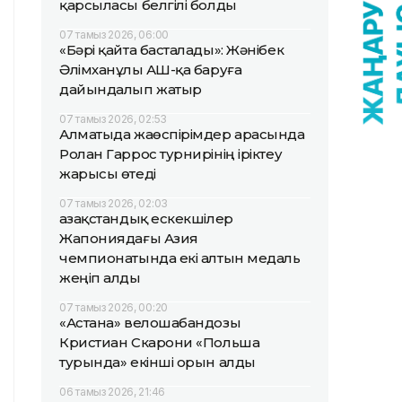
қарсыласы белгілі болды
07 тамыз 2026, 06:00
«Бәрі қайта басталады»: Жәнібек
Әлімханұлы АҚШ-қа баруға
дайындалып жатыр
07 тамыз 2026, 02:53
Алматыда жаөспірімдер арасында
Ролан Гаррос турнирінің іріктеу
жарысы өтеді
07 тамыз 2026, 02:03
Қазақстандық ескекшілер
Жапониядағы Азия
чемпионатында екі алтын медаль
жеңіп алды
07 тамыз 2026, 00:20
«Астана» велошабандозы
Кристиан Скарони «Польша
турында» екінші орын алды
06 тамыз 2026, 21:46