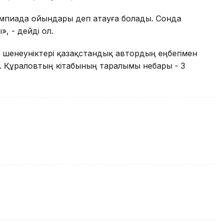
импиада ойындары деп атауға болады. Сонда
, - дейді ол.
 шенеуніктері қазақстандық автордың еңбегімен
 Құраловтың кітабының таралымы небары - 3