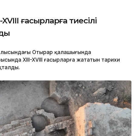
XVIII ғасырларға тиесілі
лды
облысындағы Отырар қалашығында
сында XIII-XVIII ғасырларға жататын тарихи
қталды.