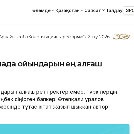
Әлемде
Қазақстан
Саясат
Талдау
SP
Арнайы жоба
Конституциялық реформа
Сайлау-2026
пиада ойындарын ең алғаш
дарын алғаш рет гректер емес, түркілердің
Еңбек сіңірген бапкері Өтепқали Құралов
ижесінде тұтас кітап жазып шыққан автор