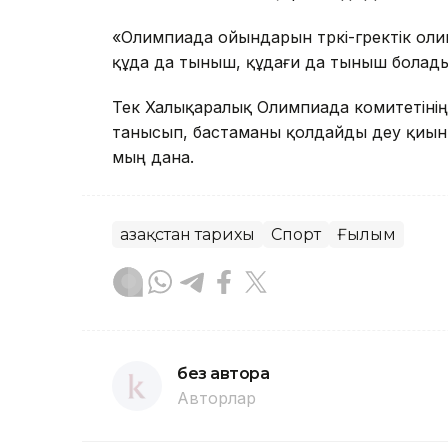
«Олимпиада ойындарын түркі-гректік ол
құда да тыныш, құдағи да тыныш болады»
Тек Халықаралық Олимпиада комитетінің
танысып, бастаманы қолдайды деу қиын.
мың дана.
Қазақстан тарихы
Спорт
Ғылым
без автора
Авторлар