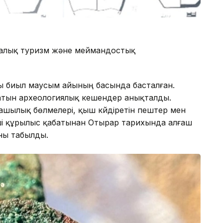
ралық туризм және меймандостық
 биыл маусым айының басында басталған.
атын археологиялық кешендер анықталды.
шылық бөлмелері, қыш күйдіретін пештер мен
ші құрылыс қабатынан Отырар тарихында алғаш
рны табылды.