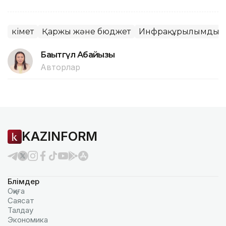
Үкімет
Қаржы және бюджет
Инфрақұрылымдық 
Бақытгүл Абайқызы
Авторлар
KAZINFORM
Бөлімдер
Оқиға
Саясат
Талдау
Экономика