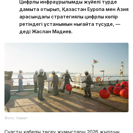
Цифрлық инфрақұрылымды жүйелі түрде
дамыта отырып, Қазақстан Еуропа мен Азия
арасындағы стратегиялық цифрлық көпір
ретіндегі ұстанымын нығайта түсуде, —
деді Жаслан Мәдиев.
Фото: Үкімет
Суасты кабелін төсеу жұмыстары 2026 жылдың