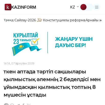
KAZINFORM
KZ
Сайлау-2026
Конституциялық реформа
Арнайы жо
Тренд:
14:14, 07 Қыркүйек 2009
Өткен аптада тәртіп сақшылары
қылмыстық әлемнің 2 беделдісі мен
ұйымдасқан қылмыстық топтың 8
мүшесін ұстады