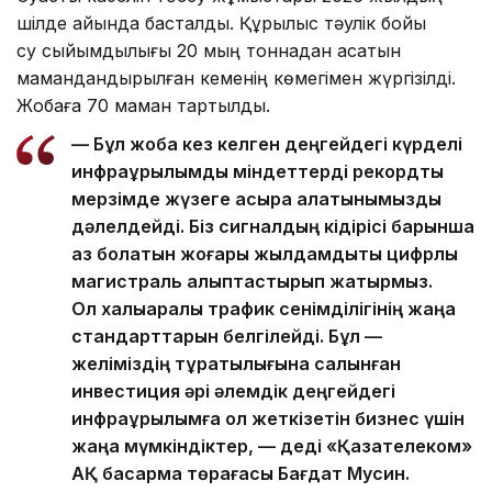
шілде айында басталды. Құрылыс тәулік бойы
су сыйымдылығы 20 мың тоннадан асатын
мамандандырылған кеменің көмегімен жүргізілді.
Жобаға 70 маман тартылды.
— Бұл жоба кез келген деңгейдегі күрделі
инфрақұрылымдық міндеттерді рекордтық
мерзімде жүзеге асыра алатынымызды
дәлелдейді. Біз сигналдың кідірісі барынша
аз болатын жоғары жылдамдықты цифрлық
магистраль қалыптастырып жатырмыз.
Ол халықаралық трафик сенімділігінің жаңа
стандарттарын белгілейді. Бұл —
желіміздің тұрақтылығына салынған
инвестиция әрі әлемдік деңгейдегі
инфрақұрылымға қол жеткізетін бизнес үшін
жаңа мүмкіндіктер, — деді «Қазақтелеком»
АҚ басқарма төрағасы Бағдат Мусин.