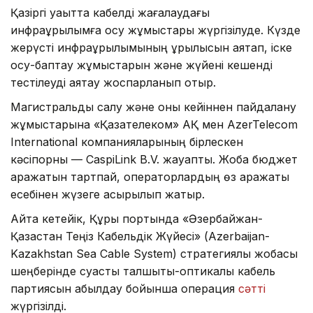
Қазіргі уақытта кабелді жағалаудағы
инфрақұрылымға қосу жұмыстары жүргізілуде. Күзде
жерүсті инфрақұрылымының құрылысын аяқтап, іске
қосу-баптау жұмыстарын және жүйені кешенді
тестілеуді аяқтау жоспарланып отыр.
Магистральды салу және оны кейіннен пайдалану
жұмыстарына «Қазақтелеком» АҚ мен AzerTelecom
International компанияларының бірлескен
кәсіпорны — CaspiLink B.V. жауапты. Жоба бюджет
қаражатын тартпай, операторлардың өз қаражаты
есебінен жүзеге асырылып жатыр.
Айта кетейік, Құрық портында «Әзербайжан-
Қазақстан Теңіз Кабельдік Жүйесі» (Azerbaijan-
Kazakhstan Sea Cable System) стратегиялық жобасы
шеңберінде суасты талшықты-оптикалық кабель
партиясын қабылдау бойынша операция
сәтті
жүргізілді.