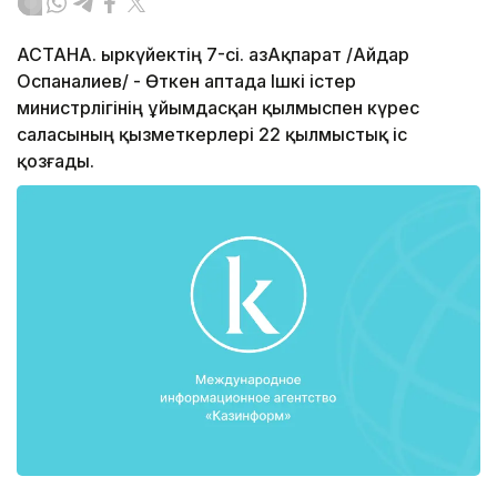
АСТАНА. Қыркүйектің 7-сі. ҚазАқпарат /Айдар
Оспаналиев/ - Өткен аптада Ішкі істер
министрлігінің ұйымдасқан қылмыспен күрес
саласының қызметкерлері 22 қылмыстық іс
қозғады.