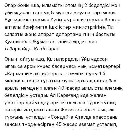
Олар бойынша, қылмыстық әлемнің 2 беделдісі мен
ұйымдасқан топтың 8 мүшесі жауапқа тартылды.
Бұл мәліметтермен бүгін журналистермен болған
апталық брифингте Ішкі істер министрлігінің Тіл
саясаты және ақпарат департаментінің бастығы
Қуанышбек Жұманов таныстырды, деп
хабарлайды ҚазАқпарат.
Оның айтуынша, Қызылордалық Ұйымдасқан
қылмысқа қарсы күрес басқармасының қызметкерлері
«Қармақшы» акционерлік қоғамының құны 1,5
миллион теңге тұратын мүліктерін алдап-арбау
арқылы иемденіп алған 40 жасар қылмыстық әлемнің
беделдісін ұстады. Ал Қарағандыда жалған
құжаттар дайындау арқылы осы қала тұрғынының
пәтерін иемденіп алған Жезқазған қаласының екі
тұрғыны ұсталды. «Сондай-ақ Ақтауда қарасораны
заңсыз түрде өсірген 45 жасар азамат ұсталып,