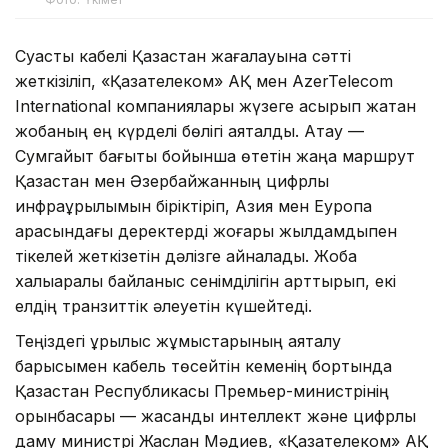
Суасты кабелі Қазақстан жағалауына сәтті
жеткізіліп, «Қазақтелеком» АҚ мен AzerTelecom
International компаниялары жүзеге асырып жатқан
жобаның ең күрделі бөлігі аяқталды. Ақтау —
Сумгайыт бағыты бойынша өтетін жаңа маршрут
Қазақстан мен Әзербайжанның цифрлық
инфрақұрылымын біріктіріп, Азия мен Еуропа
арасындағы деректерді жоғары жылдамдықпен
тікелей жеткізетін дәлізге айналады. Жоба
халықаралық байланыс сенімділігін арттырып, екі
елдің транзиттік әлеуетін күшейтеді.
Теңіздегі құрылыс жұмыстарының аяқталу
барысымен кабель төсейтін кеменің бортында
Қазақстан Республикасы Премьер-министрінің
орынбасары — жасанды интеллект және цифрлық
даму министрі Жаслан Мәдиев, «Қазақтелеком» АҚ