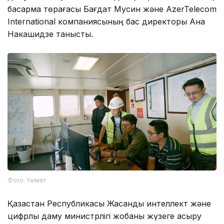
басқарма төрағасы Бағдат Мусин және AzerTelecom
International компаниясының бас директоры Ана
Накашидзе танысты.
Фото: Үкімет
Қазақстан Республикасы Жасанды интеллект және
цифрлық даму министрлігі жобаны жүзеге асыру