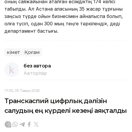
оның саяжайынан аталған өсімдіктің 174 келісі
табылды. Ал Астана қаласының 35 жасар тұрғыны
заңсыз түрде ойын бизнесімен айналыспақ болып,
қолға түсіп, одан 300 мың теңге тәркіленді», деді
департамент бастығы.
Үкімет
Қоғам
без автора
Авторлар
17:05, 05 Тамыз 2026
Транскаспий цифрлық дәлізін
салудың ең күрделі кезеңі аяқталды