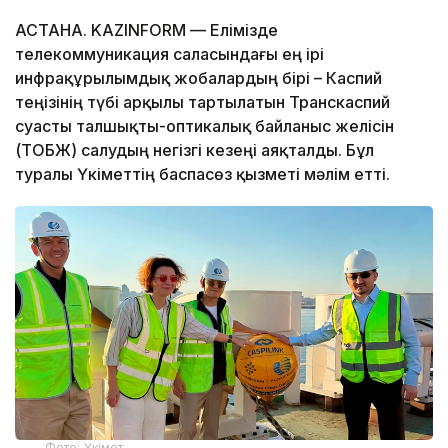
АСТАНА. KAZINFORM — Елімізде
телекоммуникация саласындағы ең ірі
инфрақұрылымдық жобалардың бірі – Каспий
теңізінің түбі арқылы тартылатын Транскаспий
суасты талшықты-оптикалық байланыс желісін
(ТОБЖ) салудың негізгі кезеңі аяқталды. Бұл
туралы Үкіметтің баспасөз қызметі мәлім етті.
Фото: Үкімет