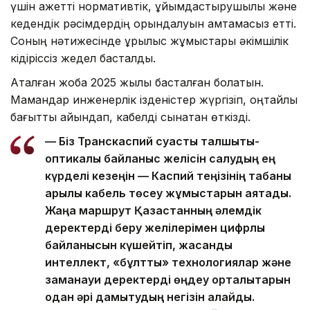
үшін қажетті нормативтік, ұйымдастырушылық және
кедендік рәсімдердің орындалуын қамтамасыз етті.
Соның нәтижесінде құрылыс жұмыстары әкімшілік
кідіріссіз жедел басталды.
Аталған жоба 2025 жылы басталған болатын.
Мамандар инженерлік ізденістер жүргізіп, оңтайлы
бағытты айқындап, кабелді сынақтан өткізді.
— Біз Транскаспий суасты талшықты-
оптикалық байланыс желісін салудың ең
күрделі кезеңін — Каспий теңізінің табаны
арқылы кабель төсеу жұмыстарын аяқтадық.
Жаңа маршрут Қазақстанның әлемдік
деректерді беру желілерімен цифрлық
байланысын күшейтіп, жасанды
интеллект, «бұлтты» технологиялар және
заманауи деректерді өңдеу орталықтарын
одан әрі дамытудың негізін қалайды.