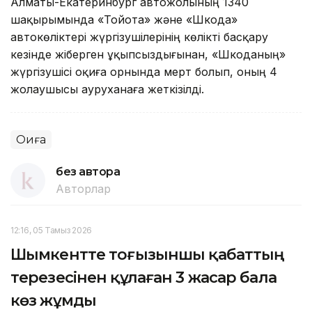
Алматы-Екатеринбург автожолының 1340
шақырымында «Тойота» және «Шкода»
автокөліктері жүргізушілерінің көлікті басқару
кезінде жіберген ұқыпсыздығынан, «Шкоданың»
жүргізушісі оқиға орнында мерт болып, оның 4
жолаушысы ауруханаға жеткізілді.
Оқиға
без автора
Авторлар
12:16, 05 Тамыз 2026
Шымкентте тоғызыншы қабаттың
терезесінен құлаған 3 жасар бала
көз жұмды