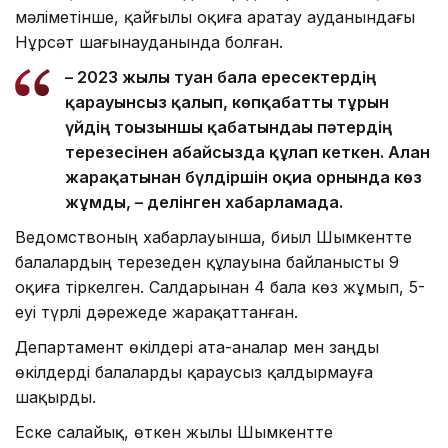
мәліметінше, қайғылы оқиға Қаратау ауданындағы
Нұрсәт шағынауданында болған.
– 2023 жылы туған бала ересектердің
қарауынсыз қалып, көпқабатты тұрғын
үйдің тоғызыншы қабатындағы пәтердің
терезесінен абайсызда құлап кеткен. Алған
жарақатынан бүлдіршін оқиға орнында көз
жұмды, – делінген хабарламада.
Ведомствоның хабарлауынша, биыл Шымкентте
балалардың терезеден құлауына байланысты 9
оқиға тіркелген. Салдарынан 4 бала көз жұмып, 5-
еуі түрлі дәрежеде жарақаттанған.
Департамент өкілдері ата-аналар мен заңды
өкілдерді балаларды қараусыз қалдырмауға
шақырды.
Еске салайық, өткен жылы Шымкентте