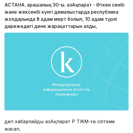
АСТАНА. Қарашаның 30-ы. ҚазАқпарат - Өткен сенбі
және жексенбі күнгі демалыстарда республика
жолдарында 8 адам мерт болып, 10 адам түрлі
дәрежедегі дене жарақаттарын алды,
деп хабарлайды ҚазАқпарат ҚР ТЖМ-ға сілтеме
жасап.