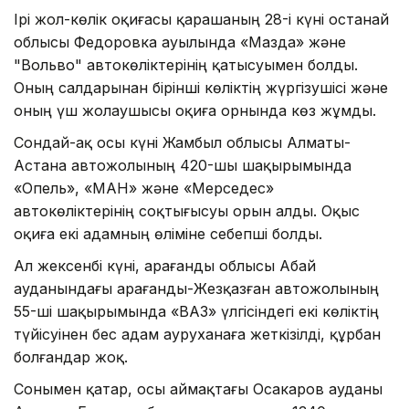
Ірі жол-көлік оқиғасы қарашаның 28-і күні Қостанай
облысы Федоровка ауылында «Мазда» және
"Вольво" автокөліктерінің қатысуымен болды.
Оның салдарынан бірінші көліктің жүргізушісі және
оның үш жолаушысы оқиға орнында көз жұмды.
Сондай-ақ осы күні Жамбыл облысы Алматы-
Астана автожолының 420-шы шақырымында
«Опель», «МАН» және «Мерседес»
автокөліктерінің соқтығысуы орын алды. Оқыс
оқиға екі адамның өліміне себепші болды.
Ал жексенбі күні, Қарағанды облысы Абай
ауданындағы Қарағанды-Жезқазған автожолының
55-ші шақырымында «ВАЗ» үлгісіндегі екі көліктің
түйісуінен бес адам ауруханаға жеткізілді, құрбан
болғандар жоқ.
Сонымен қатар, осы аймақтағы Осакаров ауданы