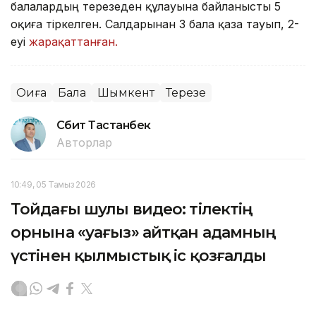
балалардың терезеден құлауына байланысты 5
оқиға тіркелген. Салдарынан 3 бала қаза тауып, 2-
еуі
жарақаттанған.
Оқиға
Бала
Шымкент
Терезе
Сәбит Тастанбек
Авторлар
10:49, 05 Тамыз 2026
Тойдағы шулы видео: тілектің
орнына «уағыз» айтқан адамның
үстінен қылмыстық іс қозғалды