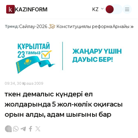
KAZINFORM
KZ
Сайлау-2026
Конституциялық реформа
Арнайы жо
Тренд:
09:34, 30 Қараша 2009
Өткен демалыс күндері ел
жолдарында 5 жол-көлік оқиғасы
орын алды, адам шығыны бар