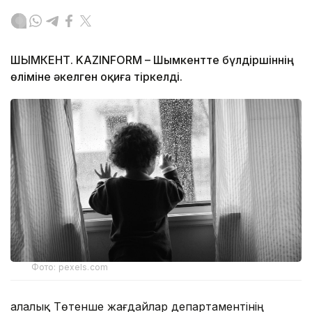
ШЫМКЕНТ. KAZINFORM – Шымкентте бүлдіршіннің
өліміне әкелген оқиға тіркелді.
Фото: pexels.com
Қалалық Төтенше жағдайлар департаментінің