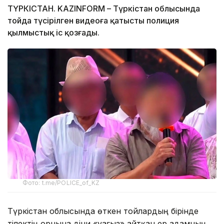
ТҮРКІСТАН. KAZINFORM – Түркістан облысында
тойда түсірілген видеоға қатысты полиция
қылмыстық іс қозғады.
Фото: t.me/POLICE_of_KZ
Түркістан облысында өткен тойлардың бірінде
тілектің орнына діни «уағыз» айтқан ер адамның