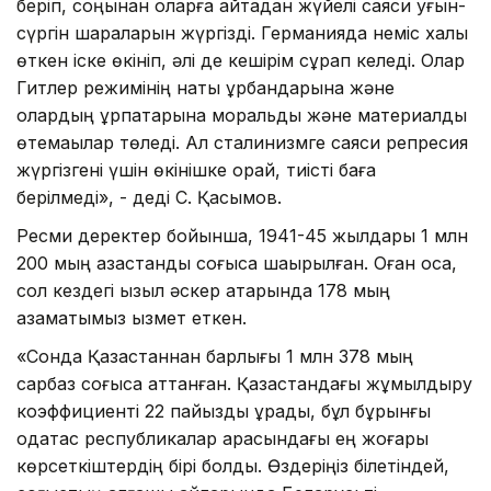
беріп, соңынан оларға қайтадан жүйелі саяси қуғын-
сүргін шараларын жүргізді. Германияда неміс халқы
өткен іске өкініп, әлі де кешірім сұрап келеді. Олар
Гитлер режимінің нақты құрбандарына және
олардың ұрпақтарына моральдық және материалдық
өтемақылар төледі. Ал сталинизмге саяси репресия
жүргізгені үшін өкінішке орай, тиісті баға
берілмеді», - деді С. Қасымов.
Ресми деректер бойынша, 1941-45 жылдары 1 млн
200 мың қазақстандық соғысқа шақырылған. Оған қоса,
сол кездегі қызыл әскер қатарында 178 мың
азаматымыз қызмет еткен.
«Сонда Қазақстаннан барлығы 1 млн 378 мың
сарбаз соғысқа аттанған. Қазақстандағы жұмылдыру
коэффициенті 22 пайызды құрады, бұл бұрынғы
одақтас республикалар арасындағы ең жоғары
көрсеткіштердің бірі болды. Өздеріңіз білетіндей,