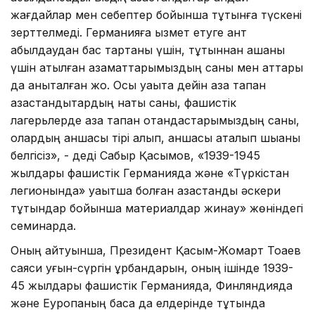
жағдайлар мен себептер бойынша тұтқынға түскені
зерттелмеді. Германияға қызмет етуге ант
қабылдаудан бас тартқаны үшін, тұтқыннан қашқаны
үшін атылған азаматтарымыздың саны мен аттары
да анықталған жоқ. Осы уақытқа дейін қаза тапқан
қазақстандықтардың нақты саны, фашистік
лагерьлерде қаза тапқан отандастарымыздың саны,
олардың қаншасы тірі қалып, қаншасы ақталып шыққаны
белгісіз», - деді Сабыр Қасымов, «1939-1945
жылдары фашистік Германияда және «Түркістан
легионында» уақытша болған қазақстандық әскери
тұтқындар бойынша материалдар жинау» жөніндегі
семинарда.
Оның айтуынша, Президент Қасым-Жомарт Тоқаев
саяси қуғын-сүргін құрбандарын, оның ішінде 1939-
45 жылдары фашистік Германияда, Финляндияда
және Еуропаның басқа да елдерінде тұтқында