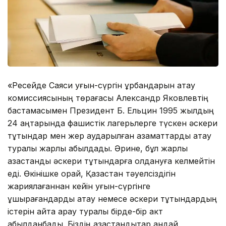
«Ресейде Саяси қуғын-сүргін құрбандарын ақтау
комиссиясының төрағасы Александр Яковлевтің
бастамасымен Президент Б. Ельцин 1995 жылдың
24 қаңтарында фашистік лагерьлерге түскен әскери
тұтқындар мен жер аударылған азаматтарды ақтау
туралы жарлық қабылдады. Әрине, бұл жарлық
қазақстандық әскери тұтқындарға қолдануға келмейтін
еді. Өкінішке орай, Қазақстан тәуелсіздігін
жариялағаннан кейін қуғын-сүргінге
ұшырағандарды ақтау немесе әскери тұтқындардың
істерін қайта қарау туралы бірде-бір акт
қабылданбады. Біздің қазақстандықтар қандай