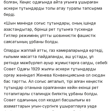
болған, Кеңес одағында қайта қуғынға ұшыраған
әскери тұтқындарды толық ақтау туралы тапсырма
берді.
«Шын мәнінде соғыс тұтқындары, оның ішінде
қазақстандықтар, бірінші рет тұтқынға түскенде
Гитлер режимінің ұлттық шовинистік фашистік
саясатының құрбаны болды.
Оларды жаппай атты, газ камераларында өртеді,
ғылыми мақсатта пайдаланды, аш ұстады, құл
ретінде мәжбүрлеп ауыр жұмыстарға салды, себебі
Совет Одағы 1929 жылғы әскери тұтқындарды
қорғау жөніндегі Женева Конвенциясына қол қоюдан
бас тартты. Ал соғыс аяқталып, тірі қалған кеңестік
тұтқындар отанына оралғаннан кейін екінші рет
тоталитарлық сталиндік биліктің құрбаны болды.
Совет одағының сол кездегі басшылығы өз
азаматтарын қуғын-сүргінге ұшыратпауға уәде