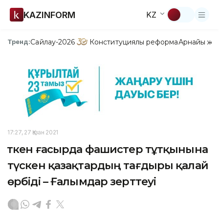
KAZINFORM
KZ
Сайлау-2026
Конституциялық реформа
Арнайы жо
Тренд:
17:27, 27 Қазан 2021
Өткен ғасырда фашистер тұтқынына
түскен қазақтардың тағдыры қалай
өрбіді – Ғалымдар зерттеуі