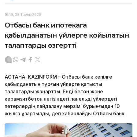
16:19, 08 Тамыз 2026
Отбасы банк ипотекаға
қабылданатын үйлерге қойылатын
талаптарды өзгертті
АСТАНА. KAZINFORM – Отбасы банк кепілге
қабылданатын тұрғын үйлерге қатысты
талаптарды жаңартты. Енді бетон және
керамзитбетон негізіндегі панельді үйлердегі
пәтерлердің пайдалану мерзімі бұрынғыдан 10
жылға ұзартылды, деп хабарлайды Отбасы банк.