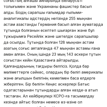
соғыстың алғашқы айларында Беларусьті
толығымен және Украинаны фашистер басып
алды. Біздің сарапшы ғалымдар ғылыми-
аналитикалық әдістердің негізінде 255 мыңнан
астам қазақстандық Германия басып алған аумақтарда
тұтқында болғанын есептеп шығарған және бұл
тұжырымға Ресейлік және шетелдік сарапшылар
да қосылды. Тұтқында болған 128 мыңнан астам
қазақтың соғыс аяқталғанда 47 мыңнан астамы ғана
аман қалған. Оның ішінде 23 мың 143 әскери тұтқын
соғыстан кейін Қазақстанға қайтарылды.
Қалғандарының тағдыры белгісіз. Қолда бар
мәліметтерге сәйкес, олардың бір бөлігі америкалық
және ағылшын билігінің көмегімен басқа елдерге
жіберілген. Бір бөлігін Кеңес әскерлері Батыс
одақтастарынан тұтқындарды алған кезде-ақ атып
тастаған. Ал кейбіреулері КСРО-ға тасымалдау
кезінде қайтыс болған немесе өз-өзіне қол