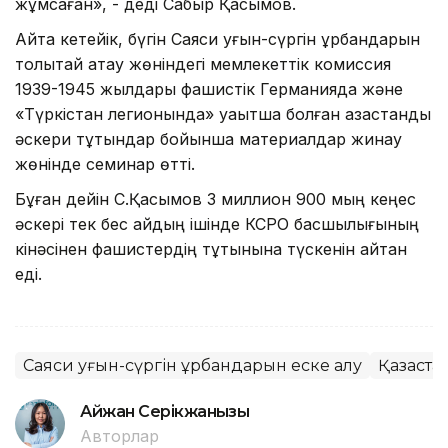
жұмсаған», - деді Сабыр Қасымов.
Айта кетейік, бүгін Саяси қуғын-сүргін құрбандарын
толықтай ақтау жөніндегі мемлекеттік комиссия
1939-1945 жылдары фашистік Германияда және
«Түркістан легионында» уақытша болған қазақстандық
әскери тұтқындар бойынша материалдар жинау
жөнінде семинар өтті.
Бұған дейін С.Қасымов 3 миллион 900 мың кеңес
әскері тек бес айдың ішінде КСРО басшылығының
кінәсінен фашистердің тұтқынына түскенін айтқан
еді.
Саяси қуғын-сүргін құрбандарын еске алу
Қазақста
Айжан Серікжанқызы
Авторлар