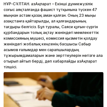
НҰР-СҰЛТАН. ҚазАқпарат – Екінші дүниежүзілік
соғыс аяқталғанда фашист тұтқынына түскен 47
мыңнан астам қазақ аман қалған. Оның 23 мыңы
Қазақстанға қайтарылды, ал қалғандарының
тағдыры белгісіз. Бұл туралы, Саяси қуғын-сүргін
құрбандарын толық ақтау жөніндегі мемлекеттік
комиссияның мүшесі, комиссия қызметін қолдау
жөніндегі жобалық кеңсенің басшысы Сабыр
Қасымов ғалымдар мен сарапшылардың
тұжырымдамаларын және зерттеулерін негізге ала
отырып айтып берді, деп хабарлайды ҚазАқпарат
тілшісі.