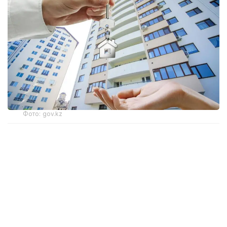
Фото: gov.kz
Бұған дейін мұндай үйлердегі пәтерлер үйдің
пайдалану мерзімі 50 жылдан аспаған жағдайда
ғана кепілге қабылданатын. Енді бұл мерзім 60
жылға дейін ұзартылды.
– Енді Отбасы банк кепілге бетон және
керамзитбетон негізіндегі панельді
үйлердегі пәтерлерді, егер кредиттік өтінім