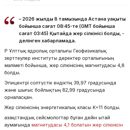
– 2026 жылдың 8 тамызында Астана уақыты
бойынша сағат 08:45-те (GMT бойынша
сағат 03:45) Қытайда жер сілкінісі болды, -
делінген хабарламада.
ҚР Ұлттық ядролық орталығы Геофизикалық
зерттеулер институты деректер орталығының
мәліметі бойынша, жер сілкінісінің магнитудасы 4,8
болды.
Эпицентрі солтүстік ендіктің 39,97 градусында
және шығыс бойлықтың 82,99 градусында
орналасқан.
Жер сілкінісінің энергетикалық класы K=11 болды.
Қазақстандық сейсмологтар бұған дейін Қытай
аумағында
магнитудасы 4,1 болатын жер сілкінісін