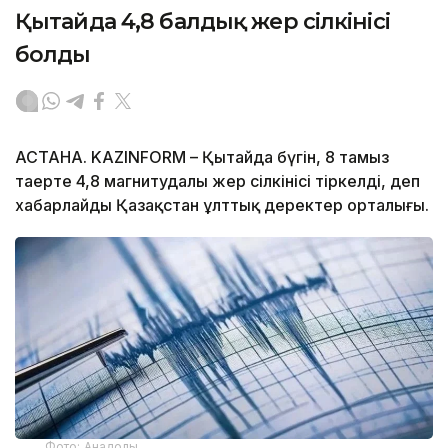
Қытайда 4,8 балдық жер сілкінісі
болды
АСТАНА. KAZINFORM – Қытайда бүгін, 8 тамыз
таңертең 4,8 магнитудалы жер сілкінісі тіркелді, деп
хабарлайды Қазақстан ұлттық деректер орталығы.
Фото: Анадолы