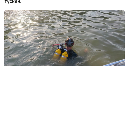
түскен.
Фото: Павлодар облысы ТЖД
Төтенше жағдайлар департаментінің мәліметінше,
жедел-құтқару жасағының құтқарушылары екі
бірлік арнайы техниканы тарта отырып, 1987 жылы
туған ер адамның денесін судан алып шыққан.