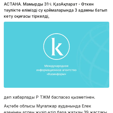
АСТАНА. Мамырдың 31-і. ҚазАқпарат - Өткен
тәулікте еліміздің су қоймаларында 3 адамның батып
кету оқиғасы тіркелді,
деп хабарлады ҚР ТЖМ баспасөз қызметінен.
Ақтөбе облысы Мұғалжар ауданында Елек
өзенінен атпен жүзіп өтіп бара жатқан 39 жастағы