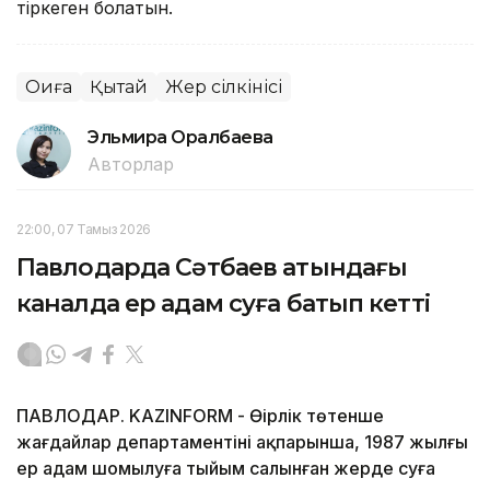
тіркеген болатын.
Оқиға
Қытай
Жер сілкінісі
Эльмира Оралбаева
Авторлар
22:00, 07 Тамыз 2026
Павлодарда Сәтбаев атындағы
каналда ер адам суға батып кетті
ПАВЛОДАР. KAZINFORM - Өңірлік төтенше
жағдайлар департаментінің ақпарынша, 1987 жылғы
ер адам шомылуға тыйым салынған жерде суға