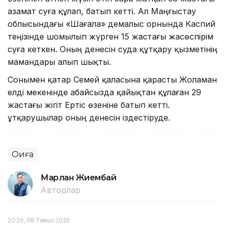
азамат суға құлап, батып кетті. Ал Маңғыстау
облысындағы «Шағала» демалыс орнында Каспий
теңізінде шомылып жүрген 15 жастағы жасөспірім
суға кеткен. Оның денесін суда құтқару қызметінің
мамандары алып шықты.
Сонымен қатар Семей қаласына қарасты Жоламан
елді мекенінде абайсызда қайықтан құлаған 29
жастағы жігіт Ертіс өзеніне батып кетті.
Құтқарушылар оның денесін іздестіруде.
Оқиға
Марлан Жиембай
Авторлар
20:26, 08 Тамыз 2026