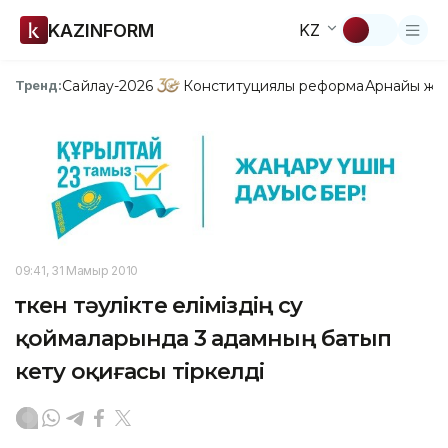
KAZINFORM
KZ
Сайлау-2026
Конституциялық реформа
Арнайы жо
Тренд:
09:41, 31 Мамыр 2010
Өткен тәулікте еліміздің су
қоймаларында 3 адамның батып
кету оқиғасы тіркелді