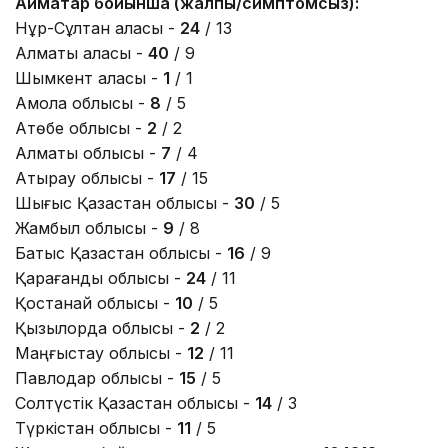
Аймақтар бойынша (жалпы/симптомсыз):
Нұр-Сұлтан қаласы -
24
/ 13
Алматы қаласы -
40
/ 9
Шымкент қаласы -
1
/ 1
Ақмола облысы -
8
/ 5
Ақтөбе облысы -
2
/ 2
Алматы облысы -
7
/ 4
Атырау облысы -
17
/ 15
Шығыс Қазақстан облысы -
30
/ 5
Жамбыл облысы -
9
/ 8
Батыс Қазақстан облысы -
16
/ 9
Қарағанды облысы -
24
/ 11
Қостанай облысы -
10
/ 5
Қызылорда облысы -
2
/ 2
Маңғыстау облысы -
12
/ 11
Павлодар облысы -
15
/ 5
Солтүстік Қазақстан облысы -
14
/ 3
Түркістан облысы -
11
/ 5