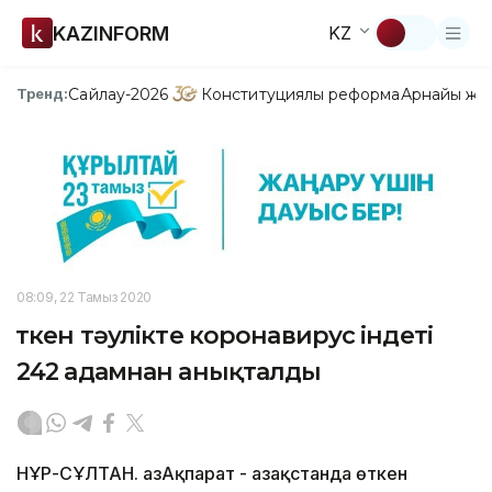
KAZINFORM
KZ
Сайлау-2026
Конституциялық реформа
Арнайы жо
Тренд:
08:09, 22 Тамыз 2020
Өткен тәулікте коронавирус індеті
242 адамнан анықталды
НҰР-СҰЛТАН. ҚазАқпарат - Қазақстанда өткен