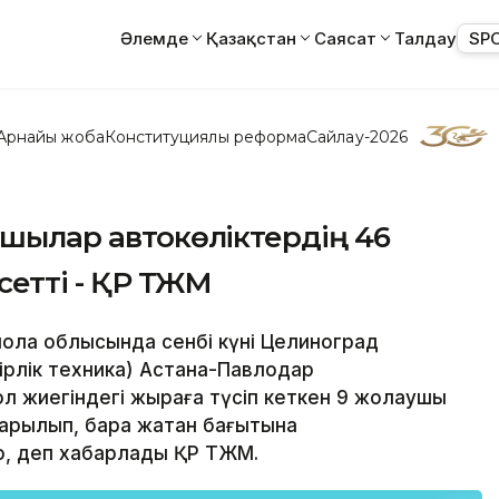
Әлемде
Қазақстан
Саясат
Талдау
SP
Арнайы жоба
Конституциялық реформа
Сайлау-2026
рушылар автокөліктердің 46
етті - ҚР ТЖМ
қмола облысында сенбі күні Целиноград
ірлік техника) Астана-Павлодар
 жиегіндегі жыраға түсіп кеткен 9 жолаушы
арылып, бара жатқан бағытына
қ, деп хабарлады ҚР ТЖМ.