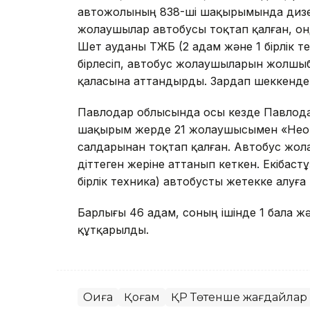
автожолының 838-ші шақырымында дизе
жолаушылар автобусы тоқтап қалған, онд
Шет ауданы ТЖБ (2 адам және 1 бірлік 
бірлесіп, автобус жолаушыларын жолшыб
қаласына аттандырды. Зардап шеккенде
Павлодар облысында осы кезде Павлода
шақырым жерде 21 жолаушысымен «Неоп
салдарынан тоқтап қалған. Автобус жола
діттеген жеріне аттанып кеткен. Екібас
бірлік техника) автобусты жетекке алуға
Барлығы 46 адам, соның ішінде 1 бала жә
құтқарылды.
Оқиға
Қоғам
ҚР Төтенше жағдайлар 