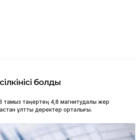
ілкінісі болды
 8 тамыз таңертең 4,8 магнитудалы жер
зақстан ұлттық деректер орталығы.