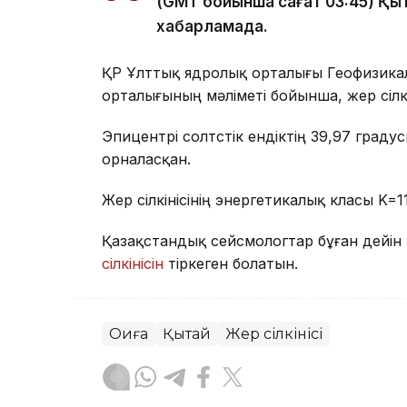
(GMT бойынша сағат 03:45) Қыта
хабарламада.
ҚР Ұлттық ядролық орталығы Геофизика
орталығының мәліметі бойынша, жер сілкі
Эпицентрі солтүстік ендіктің 39,97 гра
орналасқан.
Жер сілкінісінің энергетикалық класы K=1
Қазақстандық сейсмологтар бұған дейі
сілкінісін
тіркеген болатын.
Оқиға
Қытай
Жер сілкінісі