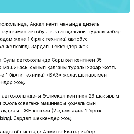
втожолында, Ақкөл кенті маңында дизель
ізушісімен автобус тоқтап қалғаны туралы хабар
5 адам және 1 бірлік техника) автобус
а жеткізілді. Зардап шеккендер жоқ.
л-Сулы автожолында Сарыкөл кентінен 35
 машинасы сынып қалғаны туралы хабар жетті.
не 1 бірлік техника) «ВАЗ» жолаушыларымен
ендер жоқ.
ын» автожолындағы Әулиекөл кентінен 23 шақырым
н «Фольксваген» машинасы қозғалысын
ауданы ТЖБ күшімен (2 адам және 1 бірлік
зілді. Зардап шеккендер жоқ.
рағанды облысында Алматы-Екатеринбор