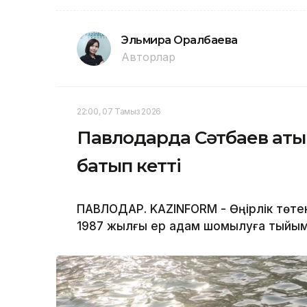
Эльмира Оралбаева
Авторлар
22:00, 07 Тамыз 2026
Павлодарда Сәтбаев аты
батып кетті
ПАВЛОДАР. KAZINFORM - Өңірлік төте
1987 жылғы ер адам шомылуға тыйым 