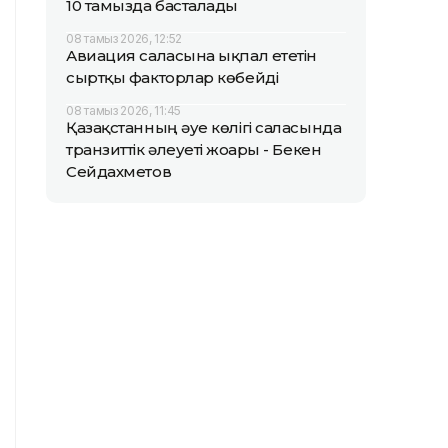
10 тамызда басталады
08 тамыз 2026, 12:52
Авиация саласына ықпал ететін
сыртқы факторлар көбейді
08 тамыз 2026, 11:45
Қазақстанның әуе көлігі саласында
транзиттік әлеуеті жоғары - Бекен
Сейдахметов