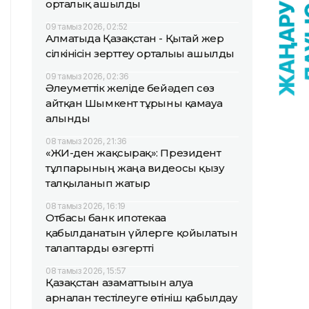
орталық ашылды
09 тамыз 2026, 02:52
Алматыда Қазақстан - Қытай жер
сілкінісін зерттеу орталығы ашылды
09 тамыз 2026, 02:36
Әлеуметтік желіде бейәдеп сөз
айтқан Шымкент тұрғыны қамауға
алынды
08 тамыз 2026, 21:36
«ЖИ-ден жақсырақ»: Президент
тұлпарының жаңа видеосы қызу
талқыланып жатыр
08 тамыз 2026, 16:19
Отбасы банк ипотекаға
қабылданатын үйлерге қойылатын
талаптарды өзгертті
08 тамыз 2026, 15:57
Қазақстан азаматтығын алуға
арналған тестілеуге өтініш қабылдау