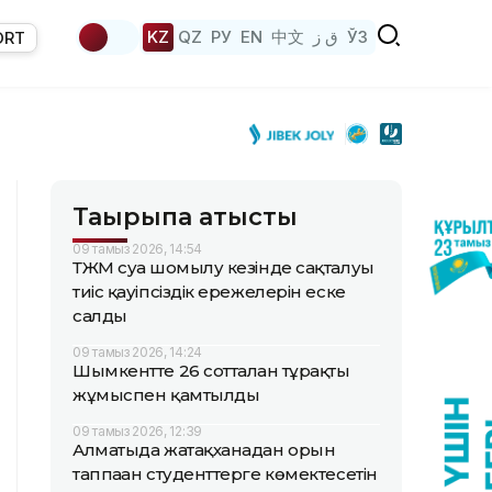
KZ
QZ
РУ
EN
中文
ق ز
ЎЗ
ORT
Тақырыпқа қатысты
09 тамыз 2026, 14:54
ТЖМ суға шомылу кезінде сақталуы
тиіс қауіпсіздік ережелерін еске
салды
09 тамыз 2026, 14:24
Шымкентте 26 сотталған тұрақты
жұмыспен қамтылды
09 тамыз 2026, 12:39
Алматыда жатақханадан орын
таппаған студенттерге көмектесетін