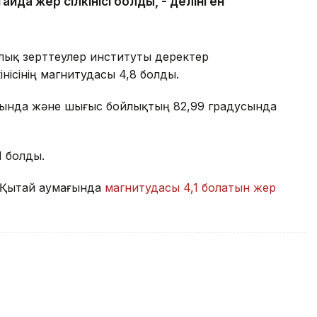
йда жер сілкінісі болды, - делінген
лық зерттеулер институты деректер
нісінің магнитудасы 4,8 болды.
дусында және шығыс бойлықтың 82,99 градусында
1 болды.
н Қытай аумағында
магнитудасы 4,1 болатын жер