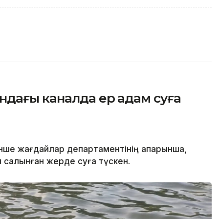
ндағы каналда ер адам суға
нше жағдайлар департаментінің ақпарынша,
салынған жерде суға түскен.