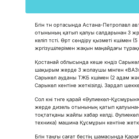
Бүгін түн ортасында Астана-Петропавл а
отынының қатып қалуы салдарынан 3 жүрг
келіп түсті. Өрт сөндіру қызметі күшімен (
жүргізушілерімен жақын маңайдағы тұраққ
Қостанай облысында кеше күндіз Сарыкө
шақырым жерде 3 жолаушы мінген «ВАЗ»
Сарыкөл ауданы ТЖБ күшімен (2 адам жә
Сарыкөл кентіне жеткізілді. Зардап шекк
Сол күні түнге қарай «Әулиекөл-Құсмұр
жерде дизель отынының қатып қалуына
тоқтатқаны жайлы хабар келді. Әулиекөл 
техника) машина Құсмұрын кентіне жеткі
Бүгін таңғы сағат бестің шамасында Қа