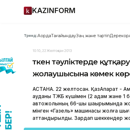
KAZINFORM
Ақорда
Тағайындау
Заң және тәртіп
Дерекқор
Тренд:
10:10, 22 Желтоқсан 2013
Өткен тәуліктерде құтқа
жолаушысына көмек көрс
АСТАНА. 22 желтоқсан. ҚазАқпарат - А
ауданы ТЖБ күшімен (2 адам және 1 б
автожолының 66-шы шақырымында жол
мінген «Газель» машинасы жолға шығ
аттандырылды. Зардап шеккендер жо