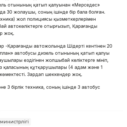
ль отынының қатып қалуынан «Мерседес»
а 30 жолаушы, соның ішінде бір бала болған.
техника) жол полициясы қызметкерлерімен
ай автокөліктерге отырғызып, Қарағанды
р жоқ.
р -Қарағанды автожолында Шідерті кентінен 20
лан» автобусы дизель отынының қатып қалуы
ушылары өздігінен жолшыбай көліктерге мініп,
тұз қаласының құтқарушылары (4 адам және 1
 көмектесті. Зардап шеккендер жоқ.
не 3 бірлік техника, соның ішінде 3 автобус
министрлігі