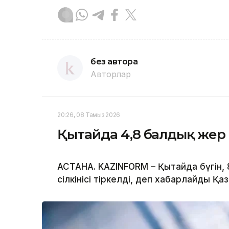
без автора
Авторлар
20:26, 08 Тамыз 2026
Қытайда 4,8 балдық жер с
АСТАНА. KAZINFORM – Қытайда бүгін,
сілкінісі тіркелді, деп хабарлайды Қа