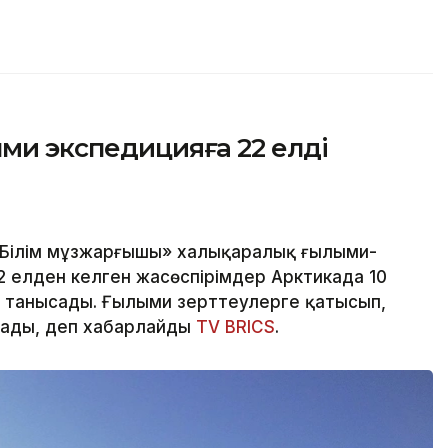
ми экспедицияға 22 елдің
«Білім мұзжарғышы» халықаралық ғылыми-
2 елден келген жасөспірімдер Арктикада 10
танысады. Ғылыми зерттеулерге қатысып,
рады, деп хабарлайды
TV BRICS
.