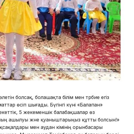
летін болсақ, болашақта білім мен тәрбие егіз
аттар өсіп шығады. Бүгінгі күні «Балапан»
еттік, 5 жекеменшік балабақшалар өз
ның ашылуы және қуаныштарыңыз құтты болсын!»
қсақалдары мен аудан әкімінің орынбасары