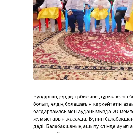
Бүлдіршіндердің тәрбиесіне дұрыс көңіл бө
болып, елдің болашағын көркейтетін азам
бағдарламасымен ауданымызда 20 мемлек
жұмыстарын жасауда. Бүгінгі балабақша
деді. Балабақшаның ашылу сәтінде ауыл а