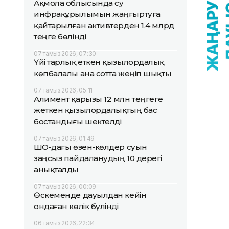
Ақмола облысында су
инфрақұрылымын жаңғыртуға
қайтарылған активтерден 1,4 млрд
теңге бөлінді
07 тамыз 2026, 07:30
Үйі тарлық еткен қызылордалық
көпбалалы ана сотта жеңіп шықты
07 тамыз 2026, 05:11
Алимент қарызы 12 млн теңгеге
жеткен қызылордалықтың бас
бостандығы шектелді
07 тамыз 2026, 01:49
ШҚО-дағы өзен-көлдер суын
заңсыз пайдаланудың 10 дерегі
анықталды
07 тамыз 2026, 00:09
Өскеменде дауылдан кейін
ондаған көлік бүлінді
06 тамыз 2026, 22:34