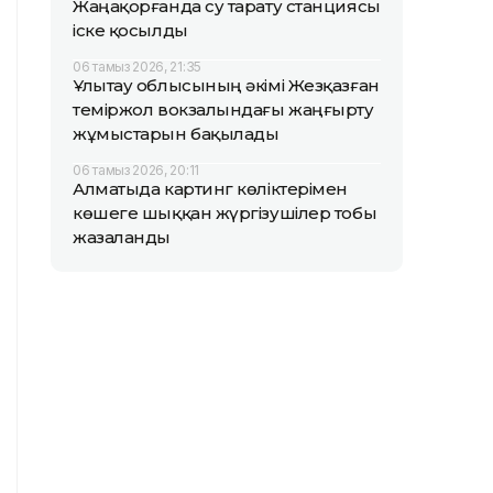
Жаңақорғанда су тарату станциясы
іске қосылды
06 тамыз 2026, 21:35
Ұлытау облысының әкімі Жезқазған
теміржол вокзалындағы жаңғырту
жұмыстарын бақылады
06 тамыз 2026, 20:11
Алматыда картинг көліктерімен
көшеге шыққан жүргізушілер тобы
жазаланды