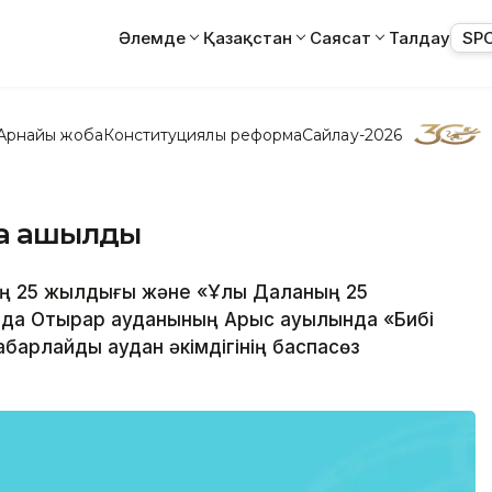
Әлемде
Қазақстан
Саясат
Талдау
SP
Арнайы жоба
Конституциялық реформа
Сайлау-2026
ша ашылды
інің 25 жылдығы және «Ұлы Даланың 25
ында Отырар ауданының Арыс ауылында «Бибі
барлайды аудан әкімдігінің баспасөз