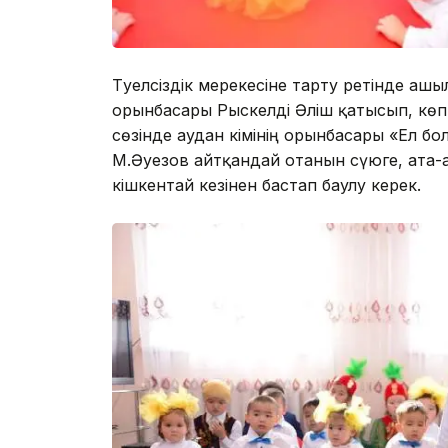
Тәуелсіздік мерекесіне тарту ретінде аш
орынбасары Рыскелді Әліш қатысып, көп
сөзінде аудан әкімінің орынбасары «Ел бо
М.Әуезов айтқандай отанын сүюге, ата-а
кішкентай кезінен бастап баулу керек.