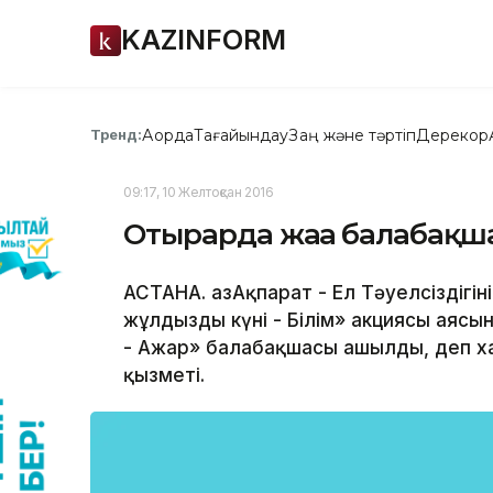
KAZINFORM
Ақорда
Тағайындау
Заң және тәртіп
Дерекқор
Тренд:
09:17, 10 Желтоқсан 2016
Отырарда жаңа балабақ
АСТАНА. ҚазАқпарат - Ел Тәуелсіздіг
жұлдызды күні - Білім» акциясы аяс
- Ажар» балабақшасы ашылды, деп ха
қызметі.