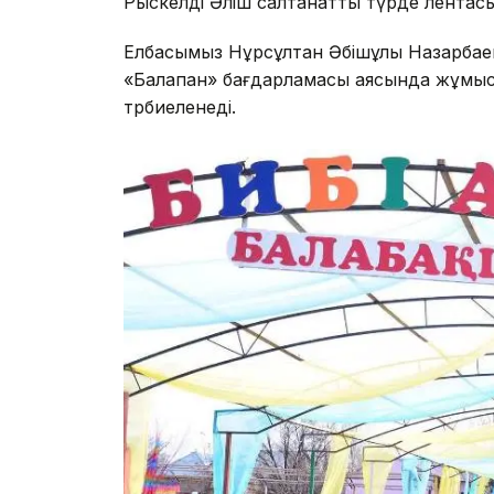
Рыскелді Әліш салтанатты түрде лентасы
Елбасымыз Нұрсұлтан Әбішұлы Назарбаев
«Балапан» бағдарламасы аясында жұмысы
тәрбиеленеді.