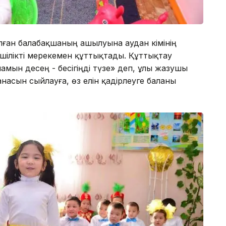
ылған балабақшаның ашылуына аудан әкімінің
шілікті мерекемен құттықтады. Құттықтау
ламын десең - бесігіңді түзе» деп, ұлы жазушы
насын сыйлауға, өз елін қадірлеуге баланы