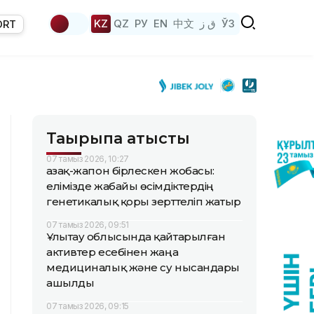
KZ
QZ
РУ
EN
中文
ق ز
ЎЗ
ORT
Тақырыпқа қатысты
07 тамыз 2026, 10:27
Қазақ-жапон бірлескен жобасы:
елімізде жабайы өсімдіктердің
генетикалық қоры зерттеліп жатыр
07 тамыз 2026, 09:51
Ұлытау облысында қайтарылған
активтер есебінен жаңа
медициналық және су нысандары
ашылды
07 тамыз 2026, 09:15