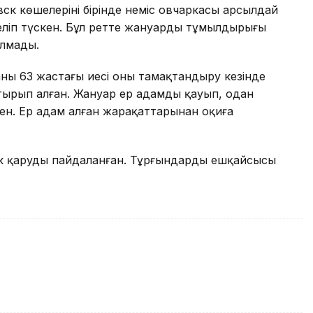
вск көшелерінің бірінде неміс овчаркасы арсылдай
келіп түскен. Бұл ретте жануардың тұмылдырығы
алмады.
ың 63 жастағы иесі оны тамақтандыру кезінде
ыстырып алған. Жануар ер адамды қауып, одан
ен. Ер адам алған жарақаттарынан оқиға
к қаруды пайдаланған. Тұрғындардың ешқайсысы