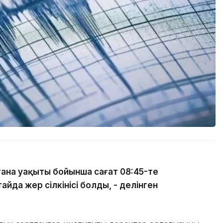
тана уақыты бойынша сағат 08:45-те
йда жер сілкінісі болды, - делінген