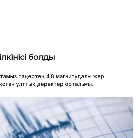
ілкінісі болды
8 тамыз таңертең 4,8 магнитудалы жер
азақстан ұлттық деректер орталығы.