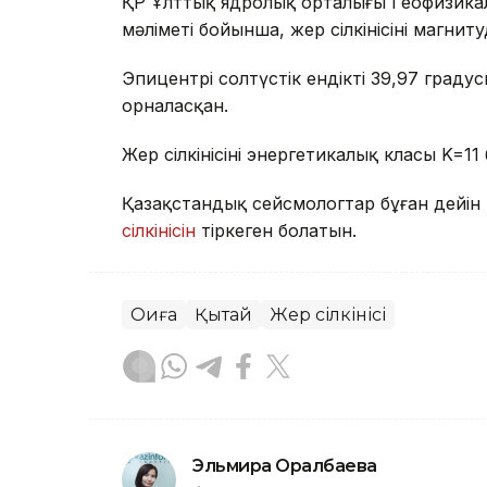
ҚР Ұлттық ядролық орталығы Геофизика
мәліметі бойынша, жер сілкінісінің магнит
Эпицентрі солтүстік ендіктің 39,97 гра
орналасқан.
Жер сілкінісінің энергетикалық класы K=11
Қазақстандық сейсмологтар бұған дейі
сілкінісін
тіркеген болатын.
Оқиға
Қытай
Жер сілкінісі
Эльмира Оралбаева