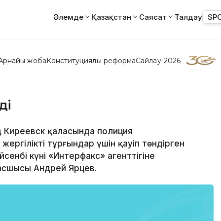
Әлемде
Қазақстан
Саясат
Талдау
SP
Арнайы жоба
Конституциялық реформа
Сайлау-2026
ді
ң Киреевск қаласында полиция
 жергілікті тұрғындар үшін қауіп төндірген
сенбі күні «Интерфакс» агенттігіне
басшысы Андрей Ярцев.