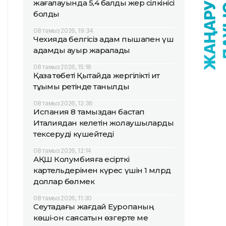
жағалауында 5,4 балдық жер сілкінісі
болды
08 тамыз 2026, 19:34
Чехияда белгісіз адам пышақпен үш
адамды ауыр жаралады
08 тамыз 2026, 15:18
Қазақ төбеті Қытайда жергілікті ит
тұқымы ретінде танылды
08 тамыз 2026, 12:36
Испания 8 тамыздан бастап
Италиядан келетін жолаушыларды
тексеруді күшейтеді
08 тамыз 2026, 12:14
АҚШ Колумбияға есірткі
картельдерімен күрес үшін 1 млрд
доллар бөлмек
08 тамыз 2026, 11:30
Сеутадағы жағдай Еуропаның
көші-қон саясатын өзгерте ме