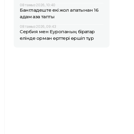
08 тамыз 2026, 10:40
Бангладеште екі жол апатынан 16
адам қаза тапты
08 тамыз 2026, 09:43
Сербия мен Еуропаның бірқатар
елінде орман өрттері өршіп тұр