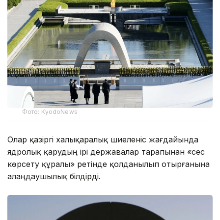
Фото: KyodoNews
Олар қазіргі халықаралық шиеленіс жағдайында
ядролық қарудың ірі державалар тарапынан «сес
көрсету құралы» ретінде қолданылып отырғанына
алаңдаушылық білдірді.