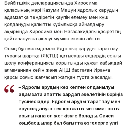
Бейбітшілік декларациясында Хиросима
қаласының мэрі Казуми Мацуи ядролық қарудың
адамзатқа төндіретін қаупін елемеу мен күш
қолдануды қалыпты құбылысқа айналдыру
ақырында Хиросима мен Нагасакидағы қасіреттің
қайталануына әкелуі мүмкін екенін айтты.
Оның бұл мәлімдемесі Ядролық қаруды таратпау
туралы шартқа (ЯҚТШ) қатысушы елдердің соңғы
шолу конференциясы қорытынды құжат қабылдай
алмағаннан кейін және АҚШ бастаған Иранға
қарсы соғыс жалғасып жатқан тұста жасалды.
– Ядролық қарудың кез келген қолданылуы
адамзатқа апатты зардап әкелетінін бәріңіз
түсінесіздер. Ядролық қаруды таратпау мен
қарусыздануға тек көпжақты ынтымақтастық
арқылы ғана қол жеткізуге болады. Саяси
көшбасшылар бұл бағытта өзгелерге үлгі