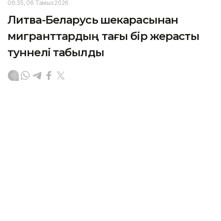
06:35, 06 Тамыз 2026
Литва-Беларусь шекарасынан
мигранттардың тағы бір жерасты
туннелі табылды
АСТАНА. KAZINFORM – Литваның шекарашылары
Беларусьпен арадағы мемлекеттік шекара астынан
заңсыз өтуге арналған болуы мүмкін тағы бір
жерасты туннелін анықтады. Бұл осы жылдың
басынан бері тіркелген осындай он екінші жағдай,
деп хабарлайды
Deutsche Welle
.