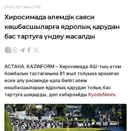
06:56, 06 Тамыз 2026
Хиросимада әлемдік саяси
көшбасшыларға ядролық қарудан
бас тартуға үндеу жасалды
АСТАНА. KAZINFORM – Хиросимада АҚШ-тың атом
бомбасын тастағанына 81 жыл толуына арналған
еске алу рәсімінде қала билігі әлем
көшбасшыларын ядролық қарудан толық бас
тартуға шақырды, деп хабарлайды
KyodoNews
.