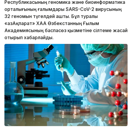
Республикасының геномика және биоинформатика
орталығының ғалымдары SARS-CoV-2 вирусының
32 геномын түгелдей ашты. Бұл туралы
«ҚазАқпарат» ХАА Өзбекстанның Ғылым
Академиясының баспасөз қызметіне сілтеме жасай
отырып хабарлайды.