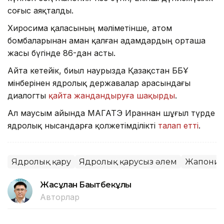
соғыс аяқталды.
Хиросима қаласының мәліметінше, атом
бомбаларынан аман қалған адамдардың орташа
жасы бүгінде 86-дан асты.
Айта кетейік, биыл наурызда Қазақстан ББҰ
мінберінен ядролық державалар арасындағы
диалогты
қайта жандандыруға шақырды
.
Ал маусым айында МАГАТЭ Ираннан шұғыл түрде
ядролық нысандарға қолжетімділікті
талап етті
.
Ядролық қару
Ядролық қарусыз әлем
Жапони
Жасұлан Бақытбекұлы
Авторлар