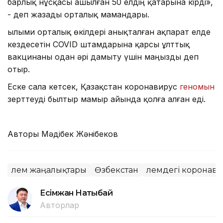
барлық нұсқасы ашылған 50 елдің қатарына кірді»,
- деп жазады орталық мамандары.
Ғылыми орталық өкілдері анықталған ақпарат елде
кездесетін COVID штамдарына қарсы ұлттық
вакцинаны одан әрі дамыту үшін маңызды деп
отыр.
Еске сала кетсек, Қазақстан коронавирус
геномын
зерттеуді былтыр мамыр айында қолға алған еді.
Авторы Мәдібек Жәнібеков
Әлем жаңалықтары
Өзбекстан
Әлемдегі коронав
Есімжан Нақтыбай
Авторлар