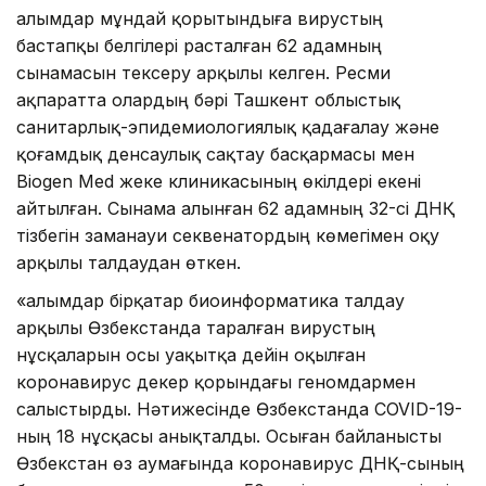
Ғалымдар мұндай қорытындыға вирустың
бастапқы белгілері расталған 62 адамның
сынамасын тексеру арқылы келген. Ресми
ақпаратта олардың бәрі Ташкент облыстық
санитарлық-эпидемиологиялық қадағалау және
қоғамдық денсаулық сақтау басқармасы мен
Biogen Med жеке клиникасының өкілдері екені
айтылған. Сынама алынған 62 адамның 32-сі ДНҚ
тізбегін заманауи секвенатордың көмегімен оқу
арқылы талдаудан өткен.
«Ғалымдар бірқатар биоинформатика талдау
арқылы Өзбекстанда таралған вирустың
нұсқаларын осы уақытқа дейін оқылған
коронавирус декер қорындағы геномдармен
салыстырды. Нәтижесінде Өзбекстанда COVID-19-
ның 18 нұсқасы анықталды. Осыған байланысты
Өзбекстан өз аумағында коронавирус ДНҚ-сының