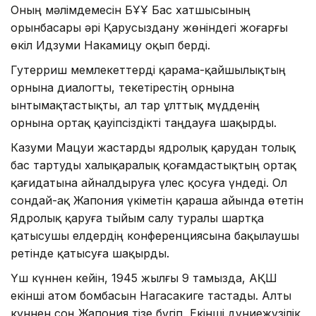
Оның мәлімдемесін БҰҰ Бас хатшысының
орынбасары әрі Қарусыздану жөніндегі жоғарғы
өкіл Идзуми Накамицу оқып берді.
Гутерриш мемлекеттерді қарама-қайшылықтың
орнына диалогты, текетірестің орнына
ынтымақтастықты, ал тар ұлттық мүдденің
орнына ортақ қауіпсіздікті таңдауға шақырды.
Казуми Мацуи жастарды ядролық қарудан толық
бас тартуды халықаралық қоғамдастықтың ортақ
қағидатына айналдыруға үлес қосуға үндеді. Ол
сондай-ақ Жапония үкіметін қараша айында өтетін
Ядролық қаруға тыйым салу туралы шартқа
қатысушы елдердің конференциясына бақылаушы
ретінде қатысуға шақырды.
Үш күннен кейін, 1945 жылғы 9 тамызда, АҚШ
екінші атом бомбасын Нагасакиге тастады. Алты
күннен соң Жапония тізе бүгіп, Екінші дүниежүзілік