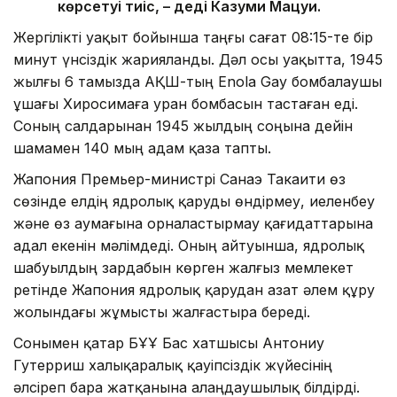
көрсетуі тиіс, – деді Казуми Мацуи.
Жергілікті уақыт бойынша таңғы сағат 08:15-те бір
минут үнсіздік жарияланды. Дәл осы уақытта, 1945
жылғы 6 тамызда АҚШ-тың Enola Gay бомбалаушы
ұшағы Хиросимаға уран бомбасын тастаған еді.
Соның салдарынан 1945 жылдың соңына дейін
шамамен 140 мың адам қаза тапты.
Жапония Премьер-министрі Санаэ Такаити өз
сөзінде елдің ядролық қаруды өндірмеу, иеленбеу
және өз аумағына орналастырмау қағидаттарына
адал екенін мәлімдеді. Оның айтуынша, ядролық
шабуылдың зардабын көрген жалғыз мемлекет
ретінде Жапония ядролық қарудан азат әлем құру
жолындағы жұмысты жалғастыра береді.
Сонымен қатар БҰҰ Бас хатшысы Антониу
Гутерриш халықаралық қауіпсіздік жүйесінің
әлсіреп бара жатқанына алаңдаушылық білдірді.