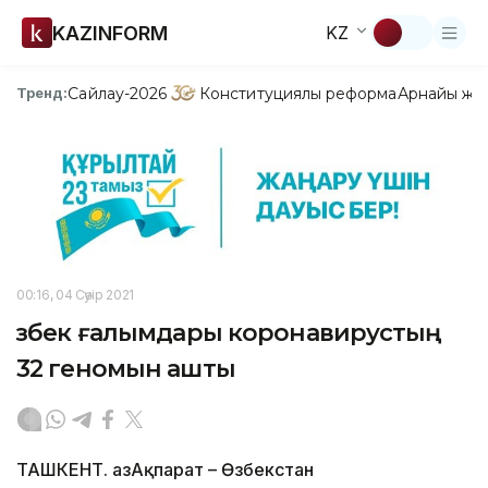
KAZINFORM
KZ
Сайлау-2026
Конституциялық реформа
Арнайы жо
Тренд:
00:16, 04 Сәуір 2021
Өзбек ғалымдары коронавирустың
32 геномын ашты
ТАШКЕНТ. ҚазАқпарат – Өзбекстан