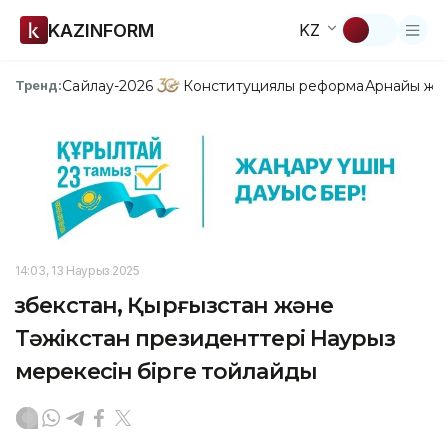
KAZINFORM
KZ
Сайлау-2026
Конституциялық реформа
Арнайы жо
Тренд:
14:03, 13 Наурыз 2025
Өзбекстан, Қырғызстан және
Тәжікстан президенттері Наурыз
мерекесін бірге тойлайды