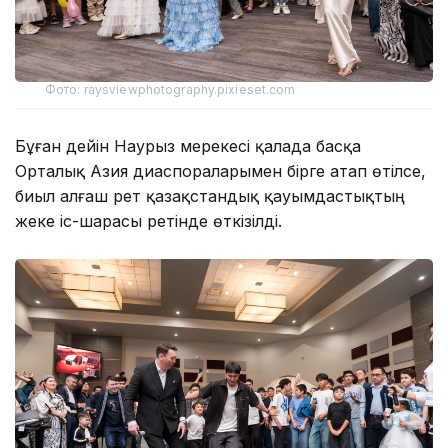
Фото: raysviewphotography.pixieset.com
Бұған дейін Наурыз мерекесі қалада басқа
Орталық Азия диаспораларымен бірге атап өтілсе,
биыл алғаш рет қазақстандық қауымдастықтың
жеке іс-шарасы ретінде өткізілді.