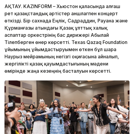
АҚТАУ. KAZINFORM – Хьюстон қаласында алғаш
рет қазақстандық әртістер аншлагпен концерт
өткізді. Бір сахнада Еңлік, Садраддин, Рауана және
Құрманғазы атындағы Қазақ ұлттық халық
аспаптар оркестрінің бас дирижері Абылай
Тілепберген өнер көрсетті. Texas Qazaq Foundation
ұйымының ұйымдастыруымен өткен бұл шара
Наурыз мейрамының негізгі оқиғасына айналып,
жергілікті қазақ қауымдастығының мәдени
өмірінде жаңа кезеңнің басталуын көрсетті.