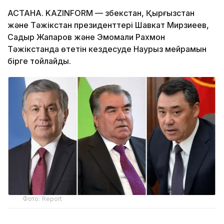
АСТАНА. KAZINFORM — Өзбекстан, Қырғызстан
және Тәжікстан президенттері Шавкат Мирзиеев,
Садыр Жапаров және Эмомали Рахмон
Тәжікстанда өтетін кездесуде Наурыз мейрамын
бірге тойлайды.
Фото: Report