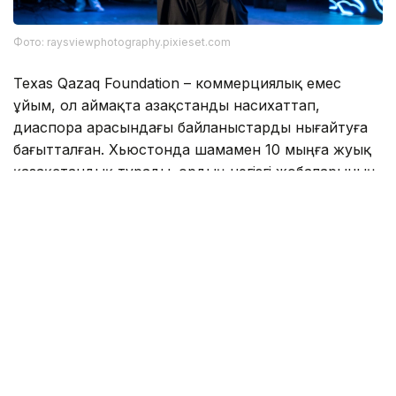
Фото: raysviewphotography.pixieset.com
Texas Qazaq Foundation – коммерциялық емес
ұйым, ол аймақта Қазақстанды насихаттап,
диаспора арасындағы байланыстарды нығайтуға
бағытталған. Хьюстонда шамамен 10 мыңға жуық
қазақстандық тұрады. Қордың негізгі жобаларының
бірі – 10 жылдан астам жұмыс істеп келе жатқан
қазақ мектебі, онда қазіргі уақытта 70-ке жуық
бала оқиды. Олар қазақ тілін үйреніп, дәстүрлерді,
домбыра тартуды және ұлттық билерді меңгереді.