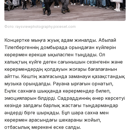
Фото: raysviewphotography.pixieset.com
Концертке мыңға жуық адам жиналды. Абылай
Тілепбергеннің домбырада орындаған күйлерін
көрермен ерекше ықыласпен тыңдады. Ол
халықтың күйге деген сағынышын сезінгенін және
көрермендердің қолдауын жоғары бағалағанын
айтты. Кештің жалғасында заманауи қазақстандық
музыка орындалды. Рауана ырғағын орнатып,
Еңлік сахнаға шыққанда көрермендер билеп,
эмоцияларын білдірді. Садраддиннің өнер көрсетуі
кезінде залдағы барлық жастағы тыңдармандар
әндерді бірге шырқады. Бұл шара сахна мен
көрермен арасындағы шекараны жойып,
отбасылық мерекені еске салды.