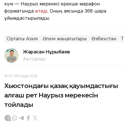
күні — Наурыз мерекесі ерекше марафон
форматында
өтеді.
Оның аясында 368 шара
ұйымдастырылады.
Орталық Азия
Әлем жаңалықтары
Өзбекстан
Тә
Жарасқан Нұрыбаев
Авторлар
15:47, 08 Сәуір 2026
Хьюстондағы қазақ қауымдастығы
алғаш рет Наурыз мерекесін
тойлады