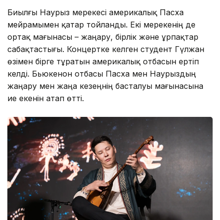
Биылғы Наурыз мерекесі америкалық Пасха
мейрамымен қатар тойланды. Екі мерекенің де
ортақ мағынасы – жаңару, бірлік және ұрпақтар
сабақтастығы. Концертке келген студент Гүлжан
өзімен бірге тұратын америкалық отбасын ертіп
келді. Бьюкенон отбасы Пасха мен Наурыздың
жаңару мен жаңа кезеңнің басталуы мағынасына
ие екенін атап өтті.