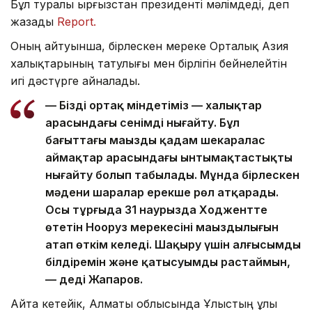
Бұл туралы Қырғызстан президенті мәлімдеді, деп
жазады
Report.
Оның айтуынша, бірлескен мереке Орталық Азия
халықтарының татулығы мен бірлігін бейнелейтін
игі дәстүрге айналады.
— Біздің ортақ міндетіміз — халықтар
арасындағы сенімді нығайту. Бұл
бағыттағы маңызды қадам шекаралас
аймақтар арасындағы ынтымақтастықты
нығайту болып табылады. Мұнда бірлескен
мәдени шаралар ерекше рөл атқарады.
Осы тұрғыда 31 наурызда Ходжентте
өтетін Нооруз мерекесінің маңыздылығын
атап өткім келеді. Шақыру үшін алғысымды
білдіремін және қатысуымды растаймын,
— деді Жапаров.
Айта кетейік, Алматы облысында Ұлыстың ұлы