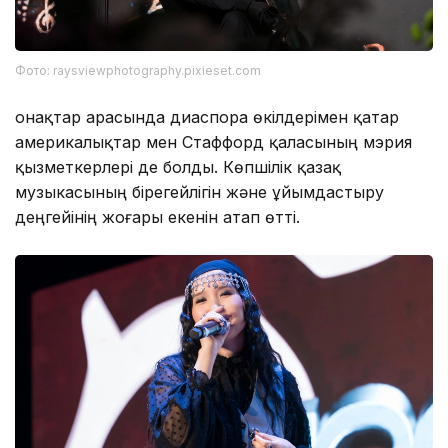
Фото: raysviewphotography.pixieset.com
Қонақтар арасында диаспора өкілдерімен қатар
америкалықтар мен Стаффорд қаласының мэрия
қызметкерлері де болды. Көпшілік қазақ
музыкасының бірегейлігін және ұйымдастыру
деңгейінің жоғары екенін атап өтті.