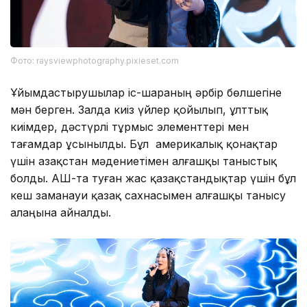
Фото: raysviewphotography.pixieset.com
Ұйымдастырушылар іс-шараның әрбір бөлшегіне
мән берген. Залда киіз үйлер қойылып, ұлттық
киімдер, дәстүрлі тұрмыс элементтері мен
тағамдар ұсынылды. Бұл америкалық қонақтар
үшін Қазақстан мәдениетімен алғашқы таныстық
болды. АҚШ-та туған жас қазақстандықтар үшін бұл
кеш заманауи қазақ сахнасымен алғашқы танысу
алаңына айналды.