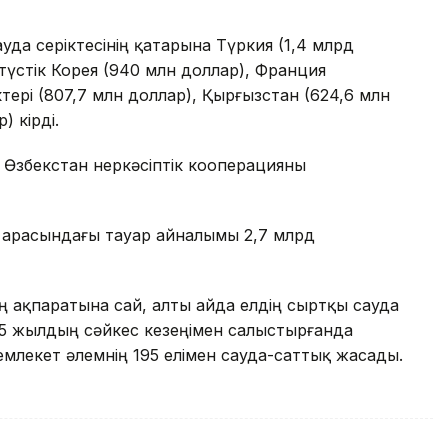
уда серіктесінің қатарына Түркия (1,4 млрд
ңтүстік Корея (940 млн доллар), Франция
ктері (807,7 млн доллар), Қырғызстан (624,6 млн
) кірді.
 Өзбекстан өнеркәсіптік кооперацияны
 арасындағы тауар айналымы 2,7 млрд
ң ақпаратына сай, алты айда елдің сыртқы сауда
25 жылдың сәйкес кезеңімен салыстырғанда
мемлекет әлемнің 195 елімен сауда-саттық жасады.