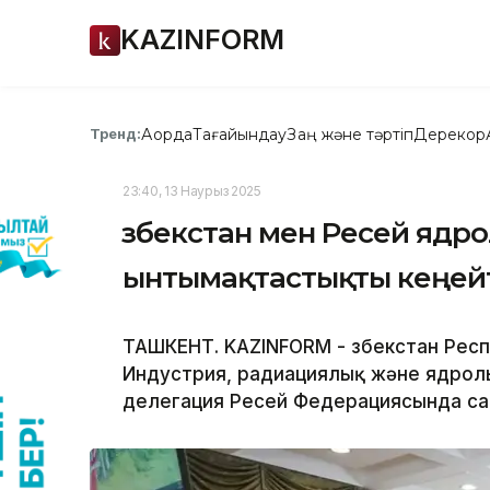
KAZINFORM
Ақорда
Тағайындау
Заң және тәртіп
Дерекқор
Тренд:
23:40, 13 Наурыз 2025
Өзбекстан мен Ресей ядро
ынтымақтастықты кеңей
ТАШКЕНТ. KAZINFORM - Өзбекстан Ре
Индустрия, радиациялық және ядролық
делегация Ресей Федерациясында са