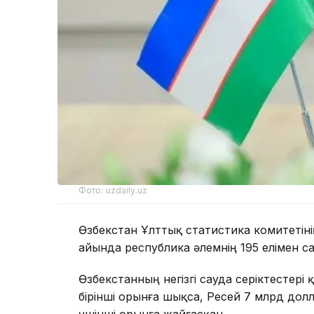
Фото: uzdaily.uz
Өзбекстан Ұлттық статистика комитетін
айында республика әлемнің 195 елімен 
Өзбекстанның негізгі сауда серіктестері
бірінші орынға шықса, Ресей 7 млрд дол
үшінші орынға жайғасқан.