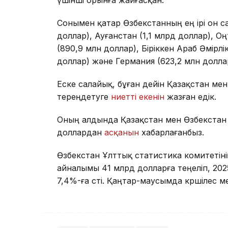
Сонымен қатар Өзбекстанның ең ірі он са
доллар), Ауғанстан (1,1 млрд доллар), О
(890,9 млн доллар), Біріккен Араб Әмірлі
доллар) және Германия (623,2 млн доллар
Еске салайық, бұған дейін Қазақстан мен
тереңдетуге
ниетті екенін
жазған едік.
Оның алдында Қазақстан мен Өзбекстан
доллардан
асқанын
хабарлағанбыз.
Өзбекстан Ұлттық статистика комитетіні
айналымы 41 млрд долларға теңеліп, 20
7,4%-ға өсті. Қаңтар-маусымда көршілес 