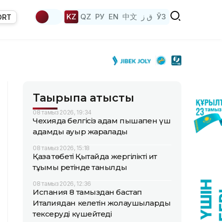
KZ
QZ
РУ
EN
中文
ق ز
ЎЗ
ORT
Тақырыпқа қатысты
08 тамыз 2026, 19:34
Чехияда белгісіз адам пышақпен үш
адамды ауыр жаралады
08 тамыз 2026, 15:18
Қазақ төбеті Қытайда жергілікті ит
тұқымы ретінде танылды
08 тамыз 2026, 12:36
Испания 8 тамыздан бастап
Италиядан келетін жолаушыларды
тексеруді күшейтеді