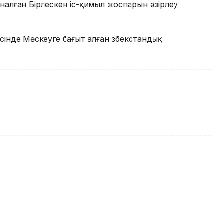
налған Бірлескен іс-қимыл жоспарын әзірлеу
сінде Мәскеуге бағыт алған өзбекстандық