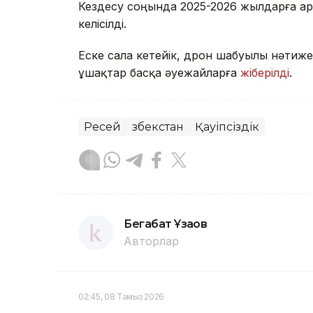
Кездесу соңында 2025-2026 жылдарға ар
келісілді.
Еске сала кетейік, дрон шабуылы нәтиже
ұшақтар басқа әуежайларға
жіберілді
.
Ресей
Өзбекстан
Қауіпсіздік
Бегабат Ұзақов
Авторлар
02:45, 08 Тамыз 2026