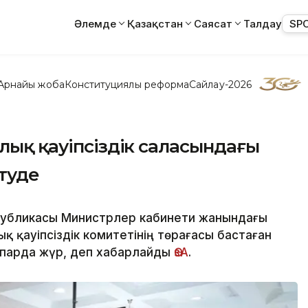
Әлемде
Қазақстан
Саясат
Талдау
SP
Арнайы жоба
Конституциялық реформа
Сайлау-2026
лық қауіпсіздік саласындағы
туде
спубликасы Министрлер кабинети жанындағы
 қауіпсіздік комитетінің төрағасы бастаған
парда жүр, деп хабарлайды
ӨзА
.