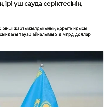
 ірі үш сауда серіктесінің
бірінші жартыжылдығының қорытындысы
асындағы тауар айналымы 2,8 млрд доллар