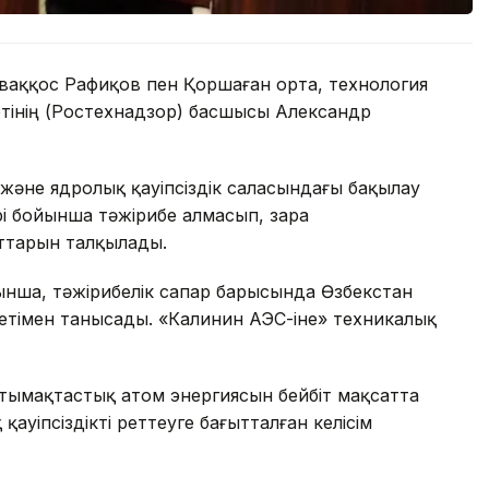
ваққос Рафиқов пен Қоршаған орта, технология
тінің (Ростехнадзор) басшысы Александр
және ядролық қауіпсіздік саласындағы бақылау
рі бойынша тәжірибе алмасып, өзара
ттарын талқылады.
ынша, тәжірибелік сапар барысында Өзбекстан
етімен танысады. «Калинин АЭС-іне» техникалық
тымақтастық атом энергиясын бейбіт мақсатта
уіпсіздікті реттеуге бағытталған келісім