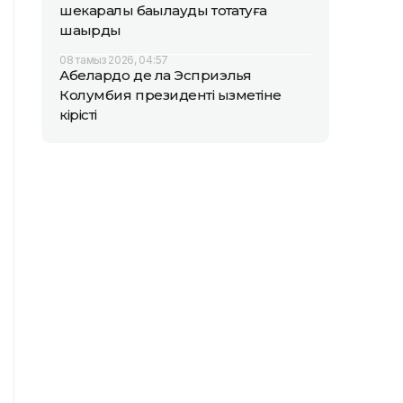
шекаралық бақылауды тоқтатуға
шақырды
08 тамыз 2026, 04:57
Абелардо де ла Эсприэлья
Колумбия президенті қызметіне
кірісті