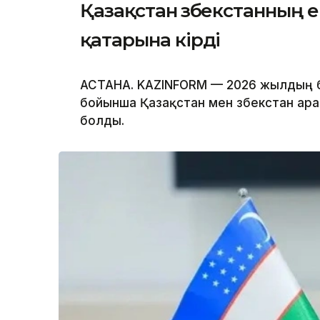
Қазақстан Өзбекстанның ең
қатарына кірді
АСТАНА. KAZINFORM — 2026 жылдың 
бойынша Қазақстан мен Өзбекстан ар
болды.