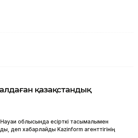
ымалдаған қазақстандық
 Науаи облысында есірткі тасымалымен
ы, деп хабарлайды Kazinform агенттігінің