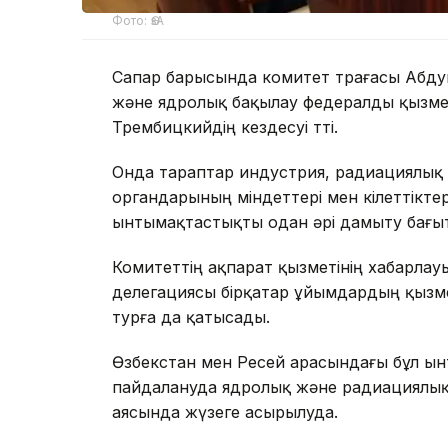
Фото: ӨзА
Сапар барысында комитет төрағасы Абду
және ядролық бақылау федералды қызме
Трембицкийдің кездесуі өтті.
Онда тараптар индустрия, радиациялық 
органдарының міндеттері мен өкілеттікте
ынтымақтастықты одан әрі дамыту бағы
Комитеттің ақпарат қызметінің хабарлау
делегациясы бірқатар ұйымдардың қызм
турға да қатысады.
Өзбекстан мен Ресей арасындағы бұл ын
пайдалануда ядролық және радиациялық қа
аясында жүзеге асырылуда.