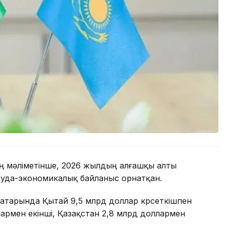
ің мәліметінше, 2026 жылдың алғашқы алты
сауда-экономикалық байланыс орнатқан.
 қатарында Қытай 9,5 млрд доллар көрсеткішпен
лармен екінші, Қазақстан 2,8 млрд доллармен