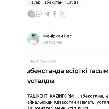
Тауар
Өзбекстан
Сауда
Мейірман Лес
Авторлар
11:46, 06 Тамыз 2026
Өзбекстанда есірткі тас
ұсталды
ТАШКЕНТ. KAZINFORM — Өзбекстанның
айналысқан Қазақстан азаматы ұсталд
Ташкенттегі меншікті тілшісі.