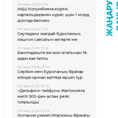
08 тамыз 2026, 12:14
АҚШ Колумбияға есірткі
картельдерімен күрес үшін 1 млрд
доллар бөлмек
08 тамыз 2026, 11:30
Сеутадағы жағдай Еуропаның
көші-қон саясатын өзгерте ме
08 тамыз 2026, 10:40
Бангладеште екі жол апатынан 16
адам қаза тапты
08 тамыз 2026, 09:43
Сербия мен Еуропаның бірқатар
елінде орман өрттері өршіп тұр
08 тамыз 2026, 06:35
«Дельфин» тайфуны Жапонияға
жетті: 500-ден астам рейс
тоқтатылды
08 тамыз 2026, 06:04
Испания үкіметі Италияны біржақты