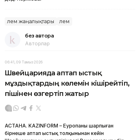
Әлем жаңалықтары
Әлем
без автора
Авторлар
06:41, 09 Тамыз 2026
Швейцарияда аптап ыстық
мұздықтардың көлемін кішірейтіп,
пішінен өзгертіп жатыр
АСТАНА. KAZINFORM – Еуропаны шарпыған
бірнеше аптап ыстық толқынынан кейін