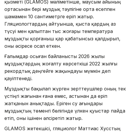
қызметі (GLAMOS) мәліметінше, маусым айының
ортасынан бері мұздық тәулігіне орта есеппен
шамамен 10 сантиметрге еріп жатыр.
Гляциологтардың айтуынша, қыста қардың аз
түсуі мен қалыптан тыс жоғары температура
мұздықты қорғаныш қар қабатынсыз қалдырып,
оны әсіресе осал еткен.
Ғалымдар осыған байланысты 2026 жылы
мұздықтардың жоғалту көрсеткіші 2022 жылғы
рекордтық деңгейге жақындауы мүмкін деп
қауіптенеді.
Мұздықты бақылап жүрген зерттеушілер оның тек
үстіңгі жағынан ғана емес, астынан да еріп
жатқанын анықтады. Еріген су ағындары
мұздықтың төменгі бөлігінде үлкен қуыстар пайда
етіп, оны ішінен әлсіретіп жатыр.
GLAMOS жетекшісі, гляциолог Маттиас Хусстың