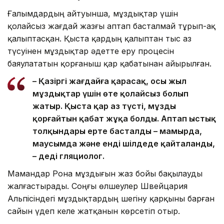
Ғалымдардың айтуынша, мұздықтар үшін
қолайсыз жағдай жазғы аптап басталмай тұрып-ақ
қалыптасқан. Қыста қардың қалыптан тыс аз
түсуінен мұздықтар әдетте еру процесін
баяулататын қорғаныш қар қабатынан айырылған.
– Қазіргі жағдайға қарасақ, осы жыл
мұздықтар үшін өте қолайсыз болып
жатыр. Қыста қар аз түсті, мұзды
қорғайтын қабат жұқа болды. Аптап ыстық
толқындары ерте басталды – мамырда,
маусымда және енді шілдеде қайталанды,
– деді гляциолог.
Мамандар Рона мұздығын жаз бойы бақылауды
жалғастырады. Соңғы өлшеулер Швейцария
Альпісіндегі мұздықтардың шегіну қарқыны барған
сайын үдеп келе жатқанын көрсетіп отыр.