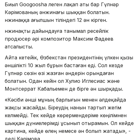
Биыл Googoosha леген лақап аты бар Гүлнәр
Кәрімованың әнжинағы шыққан болатын.
Әнжинаққа ағылшын тіліндегі 12 ән кірген.
Әнжинақты дайындауға танымал ресейлік
продюсер әрі композитор Максим Фадеев
атсалысты.
Айта кетейік, Өзбекстан президентінің үлкен қызы
әншілікті 10 жыл бұрын бастаған еді. Сол кезде
Гүлнәр сөзін өзі жазған әндерін орындаған
болатын. Одан кейін ол Хулио Иглесиас және
Монтсеррат Кабальемен де бірге ән шырқады.
«Кәсіби әнші мұның барлығын менен әлдеқайда
жақсы жасайды. Біреудің нанын тартып жегім
келмейді. Тек кейде көрермендеріме көңілімнен
шыққан дүниелерімді ұсынып отырамын. Ол кейде
картина, кейде өлең немесе ән болып жатады», -
деді Кәрімова.