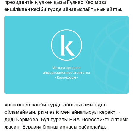
президентінің үлкен қызы Гүлнәр Кәрімова
әншілікпен кәсіби түрде айналыспайтынын айтты.
«Әншілікпен кәсіби түрде айналысамын деп
ойламаймын. Әркім өз ісімен айналысуы керек», -
деді Кәрімова. Бұл туралы РИА Новости-ге сілтеме
жасап, Еуразия бірінші арнасы хабарлайды.