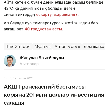
Айта кетейік, бұған дейін еліміздің басым бөлігінде
42°C-қа дейінгі ыстық болады деген
синоптиктердің
ескертуі жарияланды
.
Ал Сеулде ауа температурасы жеті жылдан бері
алғаш рет
40 градустан асты
.
Швейцария
Мұздық
Аптап ыстық
Әлем жаңал
Жасұлан Бақытбекұлы
Авторлар
05:50, 09 Тамыз 2026
АҚШ Транскаспий бастамасы
қорына 201 млн доллар инвестиция
салады