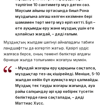
тәулігіне 10 сантиметр мұз деген сөз.
Маусым айының ортасында биыл Рона
мұздығына алғаш келген кезімнен бері
шамамен төрт метр мұз еріп кетті. Бұл –
өте ауқымды еру және мұздық үшін өте
қолайсыз жағдай, – деді ғалым.
Мұздықтың жылдам шегінуі айналадағы табиғи
ландшафтты да өзгертіп жатыр. Қазіргі үрдіс
жалғаса берсе, оның төменгі бөліктері алдағы
бірнеше жылда толығымен жоғалуы мүмкін.
– Мұндай жоғары еру қарқыны сақталса,
мұздықтар тез-ақ кішірейеді. Меніңше, 5-10
жылдан кейін бұл аумақта мұз қалмайды.
Мұздық тек таудың жоғары жағында, ауа
райы салқындау әрі қар көбірек түсетін
бөліктерде ғана сақталады, – деді
Маттиас Хусс.