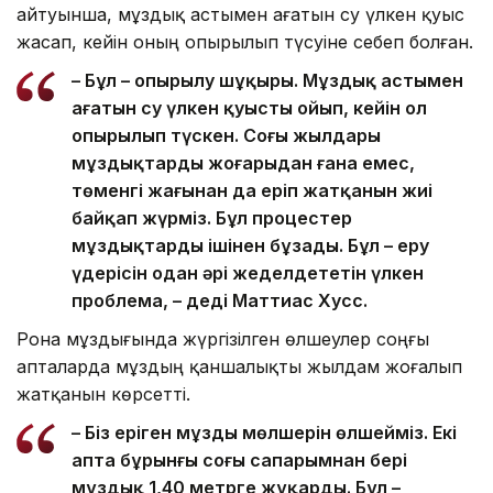
айтуынша, мұздық астымен ағатын су үлкен қуыс
жасап, кейін оның опырылып түсуіне себеп болған.
– Бұл – опырылу шұңқыры. Мұздық астымен
ағатын су үлкен қуысты ойып, кейін ол
опырылып түскен. Соңғы жылдары
мұздықтардың жоғарыдан ғана емес,
төменгі жағынан да еріп жатқанын жиі
байқап жүрміз. Бұл процестер
мұздықтарды ішінен бұзады. Бұл – еру
үдерісін одан әрі жеделдететін үлкен
проблема, – деді Маттиас Хусс.
Рона мұздығында жүргізілген өлшеулер соңғы
апталарда мұздың қаншалықты жылдам жоғалып
жатқанын көрсетті.
– Біз еріген мұздың мөлшерін өлшейміз. Екі
апта бұрынғы соңғы сапарымнан бері
мұздық 1,40 метрге жұқарды. Бұл –