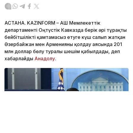
АСТАНА. KAZINFORM – АҚШ Мемлекеттік
департаменті Оңтүстік Кавказда берік әрі тұрақты
бейбітшілікті қамтамасыз етуге күш салып жатқан
Әзербайжан мен Арменияны қолдау аясында 201
млн доллар бөлу туралы шешім қабылдады, деп
хабарлайды
Анадолу
.