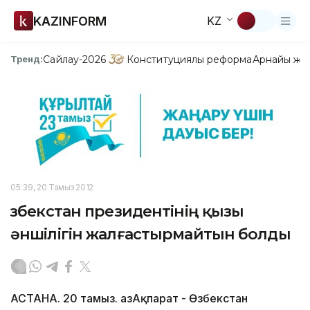
KAZINFORM
KZ
Сайлау-2026
Конституциялық реформа
Арнайы жо
Тренд:
05:39, 20 Тамыз 2012
Өзбекстан президентінің қызы
әншілігін жалғастырмайтын болды
АСТАНА. 20 тамыз. ҚазАқпарат - Өзбекстан