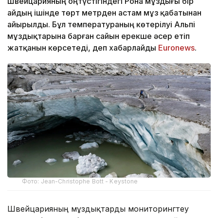
Швейцарияның оңтүстігіндегі Рона мұздығы бір
айдың ішінде төрт метрден астам мұз қабатынан
айырылды. Бұл температураның көтерілуі Альпі
мұздықтарына барған сайын ерекше әсер етіп
жатқанын көрсетеді, деп хабарлайды
Еuronews
.
Фото: Jean-Christophe Bott - Keystone
Швейцарияның мұздықтарды мониторингтеу