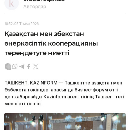
Авторлар
16:52, 05 Тамыз 2026
Қазақстан мен Өзбекстан
өнеркәсіптік кооперацияны
тереңдетуге ниетті
ТАШКЕНТ. KAZINFORM — Ташкентте Қазақстан мен
Өзбекстан өкілдері арасында бизнес-форум өтті,
деп хабарлайды Kazinform агенттігінің Ташкенттегі
меншікті тілшісі.