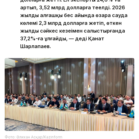
артып, 3,52 млрд долларға теңелді. 2026
жылдың алғашқы бес айында өзара сауда
көлемі 2,3 млрд долларға жетіп, өткен
жылдың сәйкес кезеңімен салыстырғанда
37,2%-ға ұлғайды, — деді Қанат
Шарлапаев.
Фото: Әлихан Асқар/Kazinform