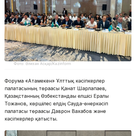
Фото: Әлихан Асқар/Kazinform
Форумға «Атамекен» Ұлттық кәсіпкерлер
палатасының төрағасы Қанат Шарлапаев,
Қазақстанның Өзбекстандағы елшісі Ералы
Тоғжанов, көршілес елдің Сауда-өнеркәсіп
палатасы төрағасы Даврон Вахабов және
кәсіпкерлер қатысты.