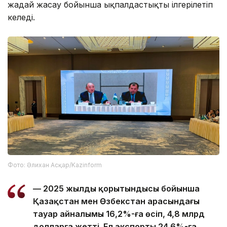
жағдай жасау бойынша ықпалдастықты ілгерілетіп
келеді.
Фото: Әлихан Асқар/Kazinform
— 2025 жылдың қорытындысы бойынша
Қазақстан мен Өзбекстан арасындағы
тауар айналымы 16,2%-ға өсіп, 4,8 млрд
долларға жетті. Ел экспорты 24,6%-ға