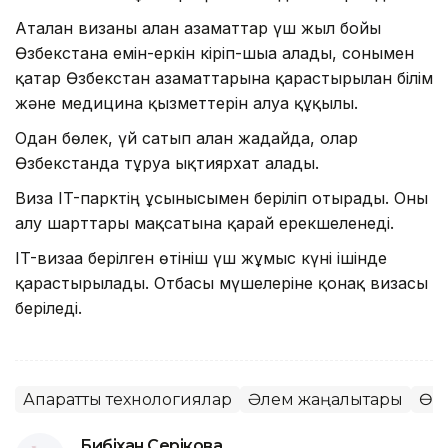
Аталған визаны алған азаматтар үш жыл бойы
Өзбекстанға емін-еркін кіріп-шыға алады, сонымен
қатар Өзбекстан азаматтарына қарастырылған білім
және медицина қызметтерін алуға құқылы.
Одан бөлек, үй сатып алған жағдайда, олар
Өзбекстанда тұруға ықтиярхат алады.
Виза IT-парктің ұсынысымен беріліп отырады. Оны
алу шарттары мақсатына қарай ерекшеленеді.
IT-визаға берілген өтініш үш жұмыс күні ішінде
қарастырылады. Отбасы мүшелеріне қонақ визасы
беріледі.
Ақпараттық технологиялар
Әлем жаңалықтары
Өз
Бибіхан Серікова