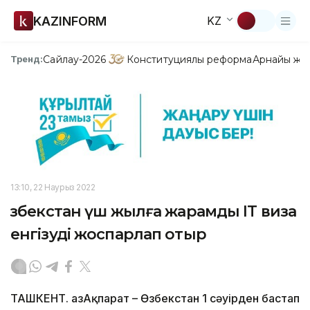
KAZINFORM
KZ
Сайлау-2026
Конституциялық реформа
Арнайы жо
Тренд:
13:10, 22 Наурыз 2022
Өзбекстан үш жылға жарамды IT виза
енгізуді жоспарлап отыр
ТАШКЕНТ. ҚазАқпарат – Өзбекстан 1 сәуірден бастап