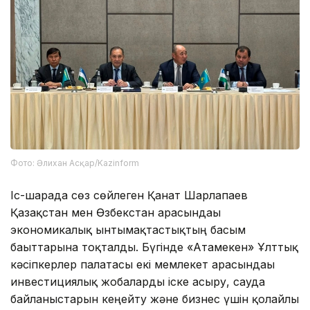
Фото: Әлихан Асқар/Kazinform
Іс-шарада сөз сөйлеген Қанат Шарлапаев
Қазақстан мен Өзбекстан арасындағы
экономикалық ынтымақтастықтың басым
бағыттарына тоқталды. Бүгінде «Атамекен» Ұлттық
кәсіпкерлер палатасы екі мемлекет арасындағы
инвестициялық жобаларды іске асыру, сауда
байланыстарын кеңейту және бизнес үшін қолайлы