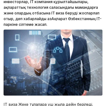
инвесторлар, IT компания құрылтайшылары,
ақпараттық технология саласындағы мамандарға
және олардың отбасына IT виза беруді жоспарлап
отыр, деп хабарлайды ҚазАқпарат Өзбекстанның IT-
паркіне сілтеме жасап.
IT виза Жеке тұлғаларға үш жылға дейін беріледі.