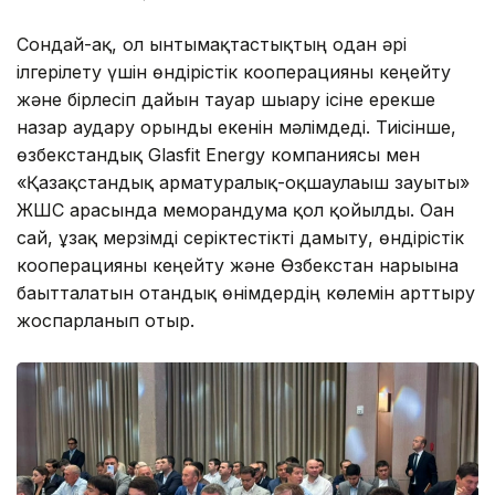
Сондай-ақ, ол ынтымақтастықтың одан әрі
ілгерілету үшін өндірістік кооперацияны кеңейту
және бірлесіп дайын тауар шығару ісіне ерекше
назар аудару орынды екенін мәлімдеді. Тиісінше,
өзбекстандық Glasfit Energy компаниясы мен
«Қазақстандық арматуралық-оқшаулағыш зауыты»
ЖШС арасында меморандумға қол қойылды. Оған
сай, ұзақ мерзімді серіктестікті дамыту, өндірістік
кооперацияны кеңейту және Өзбекстан нарығына
бағытталатын отандық өнімдердің көлемін арттыру
жоспарланып отыр.