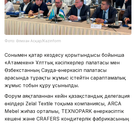
Фото: Әлихан Асқар/Kazinform
Сонымен қатар кездесу қорытындысы бойынша
«Атамекен» Ұлттық кәсіпкерлер палатасы мен
Өзбекстанның Сауда-өнеркәсіп палатасы
арасында тұрақты жұмыс істейтін сараптамалық
жұмыс тобын құру ұсынылды.
Форум аяқталғаннан кейін қазақстандық делегация
өкілдері Zelal Textile тоқыма компаниясы, ARCA
Mebel жиһаз орталығы, TEXNOPARK өнеркәсіптік
кешені және CRAFERS кондитерлік фабрикасының
жұмысымен танысты.