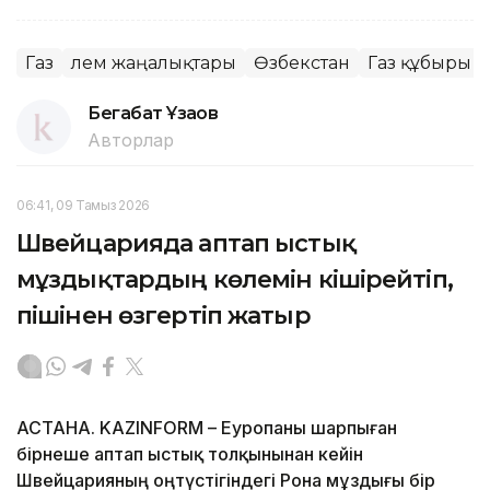
Газ
Әлем жаңалықтары
Өзбекстан
Газ құбыры
Бегабат Ұзақов
Авторлар
06:41, 09 Тамыз 2026
Швейцарияда аптап ыстық
мұздықтардың көлемін кішірейтіп,
пішінен өзгертіп жатыр
АСТАНА. KAZINFORM – Еуропаны шарпыған
бірнеше аптап ыстық толқынынан кейін
Швейцарияның оңтүстігіндегі Рона мұздығы бір