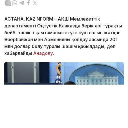
АСТАНА. KAZINFORM – АҚШ Мемлекеттік
департаменті Оңтүстік Кавказда берік әрі тұрақты
бейбітшілікті қамтамасыз етуге күш салып жатқан
Әзербайжан мен Арменияны қолдау аясында 201
млн доллар бөлу туралы шешім қабылдады, деп
хабарлайды
Анадолу
.