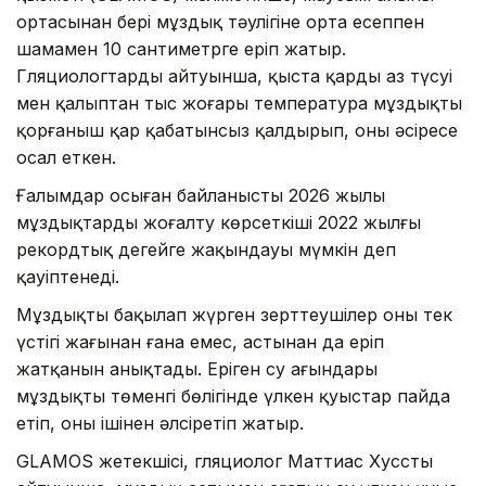
ортасынан бері мұздық тәулігіне орта есеппен
шамамен 10 сантиметрге еріп жатыр.
Гляциологтардың айтуынша, қыста қардың аз түсуі
мен қалыптан тыс жоғары температура мұздықты
қорғаныш қар қабатынсыз қалдырып, оны әсіресе
осал еткен.
Ғалымдар осыған байланысты 2026 жылы
мұздықтардың жоғалту көрсеткіші 2022 жылғы
рекордтық деңгейге жақындауы мүмкін деп
қауіптенеді.
Мұздықты бақылап жүрген зерттеушілер оның тек
үстіңгі жағынан ғана емес, астынан да еріп
жатқанын анықтады. Еріген су ағындары
мұздықтың төменгі бөлігінде үлкен қуыстар пайда
етіп, оны ішінен әлсіретіп жатыр.
GLAMOS жетекшісі, гляциолог Маттиас Хусстың