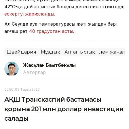
42°C-қа дейінгі ыстық болады деген синоптиктердің
ескертуі жарияланды
.
Ал Сеулде ауа температурасы жеті жылдан бері
алғаш рет
40 градустан асты
.
Швейцария
Мұздық
Аптап ыстық
Әлем жаңал
Жасұлан Бақытбекұлы
Авторлар
05:50, 09 Тамыз 2026
АҚШ Транскаспий бастамасы
қорына 201 млн доллар инвестиция
салады