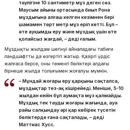
тәулігіне 10 сантиметр мұз деген сөз.
Маусым айының ортасында биыл Рона
мұздығына алғаш келген кезімнен бері
шамамен төрт метр мұз еріп кетті. Бұл –
өте ауқымды еру және мұздық үшін өте
қолайсыз жағдай, – деді ғалым.
Мұздықтың жылдам шегінуі айналадағы табиғи
ландшафтты да өзгертіп жатыр. Қазіргі үрдіс
жалғаса берсе, оның төменгі бөліктері алдағы
бірнеше жылда толығымен жоғалуы мүмкін.
– Мұндай жоғары еру қарқыны сақталса,
мұздықтар тез-ақ кішірейеді. Меніңше, 5-10
жылдан кейін бұл аумақта мұз қалмайды.
Мұздық тек таудың жоғары жағында, ауа
райы салқындау әрі қар көбірек түсетін
бөліктерде ғана сақталады, – деді
Маттиас Хусс.