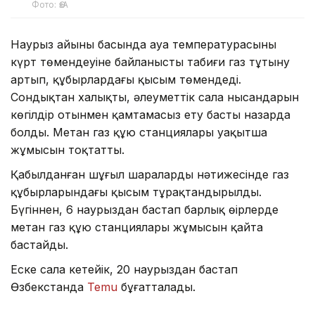
Фото: ӨзА
Наурыз айының басында ауа температурасының
күрт төмендеуіне байланысты табиғи газ тұтыну
артып, құбырлардағы қысым төмендеді.
Сондықтан халықты, әлеуметтік сала нысандарын
көгілдір отынмен қамтамасыз ету басты назарда
болды. Метан газ құю станциялары уақытша
жұмысын тоқтатты.
Қабылданған шұғыл шаралардың нәтижесінде газ
құбырларындағы қысым тұрақтандырылды.
Бүгіннен, 6 наурыздан бастап барлық өңірлерде
метан газ құю станциялары жұмысын қайта
бастайды.
Еске сала кетейік, 20 наурыздан бастап
Өзбекстанда
Temu
бұғатталады.