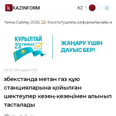
KAZINFORM
KZ
Сайлау-2026
Конституциялық реформа
Арнайы жо
Тренд:
09:00, 06 Наурыз 2025
Өзбекстанда метан газ құю
станцияларына қойылған
шектеулер кезең-кезеңімен алынып
тасталады