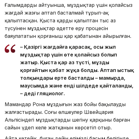
Ғалымдардың айтуынша, мұздықтар үшін қолайсыз
жағдай жазғы аптап басталмай тұрып-ақ
қалыптасқан. Қыста қардың қалыптан тыс аз
түсуінен мұздықтар әдетте еру процесін
баяулататын қорғаныш қар қабатынан айырылған.
– Қазіргі жағдайға қарасақ, осы жыл
мұздықтар үшін өте қолайсыз болып
жатыр. Қыста қар аз түсті, мұзды
қорғайтын қабат жұқа болды. Аптап ыстық
толқындары ерте басталды – мамырда,
маусымда және енді шілдеде қайталанды,
– деді гляциолог.
Мамандар Рона мұздығын жаз бойы бақылауды
жалғастырады. Соңғы өлшеулер Швейцария
Альпісіндегі мұздықтардың шегіну қарқыны барған
сайын үдеп келе жатқанын көрсетіп отыр.
Айта кетейік, бұған дейін еліміздің басым бөлігінде