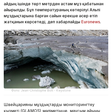
айдың ішінде төрт метрден астам мұз қабатынан
айырылды. Бұл температураның көтерілуі Альпі
мұздықтарына барған сайын ерекше әсер етіп
жатқанын көрсетеді, деп хабарлайды
Еuronews
.
Фото: Jean-Christophe Bott - Keystone
Швейцарияның мұздықтарды мониторингтеу
қызметі (GLAMOS) мәліметінше, маусым айының