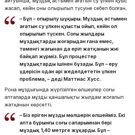
айтуынша, мұздық астымен ағатын су үлкен қуыс
жасап, кейін оның опырылып түсуіне себеп болған.
– Бұл – опырылу шұңқыры. Мұздық астымен
ағатын су үлкен қуысты ойып, кейін ол
опырылып түскен. Соңғы жылдары
мұздықтардың жоғарыдан ғана емес,
төменгі жағынан да еріп жатқанын жиі
байқап жүрміз. Бұл процестер
мұздықтарды ішінен бұзады. Бұл – еру
үдерісін одан әрі жеделдететін үлкен
проблема, – деді Маттиас Хусс.
Рона мұздығында жүргізілген өлшеулер соңғы
апталарда мұздың қаншалықты жылдам жоғалып
жатқанын көрсетті.
– Біз еріген мұздың мөлшерін өлшейміз. Екі
апта бұрынғы соңғы сапарымнан бері
мұздық 1,40 метрге жұқарды. Бұл –