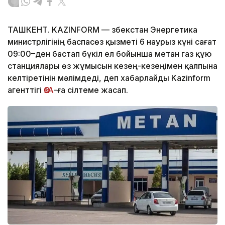
ТАШКЕНТ. KAZINFORM — Өзбекстан Энергетика
министрлігінің баспасөз қызметі 6 наурыз күні сағат
09:00–ден бастап бүкіл ел бойынша метан газ құю
станциялары өз жұмысын кезең-кезеңімен қалпына
келтіретінін мәлімдеді, деп хабарлайды Kazinform
агенттігі
ӨзА
-ға сілтеме жасап.