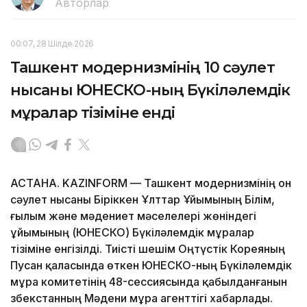
Авторлар
00:07, 28 Шілде 2026
Ташкент модернизмінің 10 сәулет
нысаны ЮНЕСКО-ның Бүкіләлемдік
мұралар тізіміне енді
АСТАНА. KAZINFORM — Ташкент модернизмінің он
сәулет нысаны Біріккен Ұлттар Ұйымының Білім,
ғылым және мәдениет мәселелері жөніндегі
ұйымының (ЮНЕСКО) Бүкіләлемдік мұралар
тізіміне енгізілді. Тиісті шешім Оңтүстік Кореяның
Пусан қаласында өткен ЮНЕСКО-ның Бүкіләлемдік
мұра комитетінің 48-сессиясында қабылданғанын
Өзбекстанның Мәдени мұра агенттігі хабарлады.