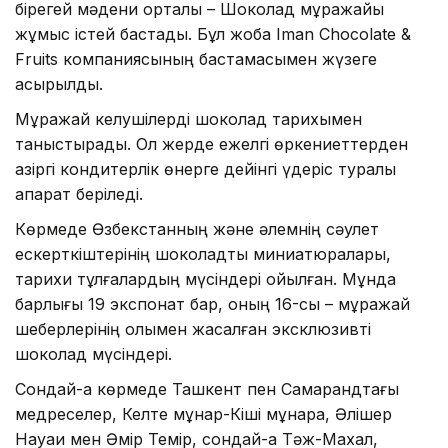
бірегей мәдени орталық – Шоколад мұражайы
жұмыс істей бастады. Бұл жоба Iman Chocolate &
Fruits компаниясының бастамасымен жүзеге
асырылды.
Мұражай келушілерді шоколад тарихымен
таныстырады. Ол жерде ежелгі өркениеттерден
қазіргі кондитерлік өнерге дейінгі үдеріс туралы
ақпарат беріледі.
Көрмеде Өзбекстанның және әлемнің сәулет
ескерткіштерінің шоколадты миниатюралары,
тарихи тұлғалардың мүсіндері қойылған. Мұнда
барлығы 19 экспонат бар, оның 16-сы – мұражай
шеберлерінің қолымен жасалған эксклюзивті
шоколад мүсіндері.
Сондай-ақ көрмеде Ташкент пен Самарқандтағы
медреселер, Келте мұнар-Кіші мұнара, Әлішер
Науаи мен Әмір Темір, сондай-ақ Тәж-Махал,