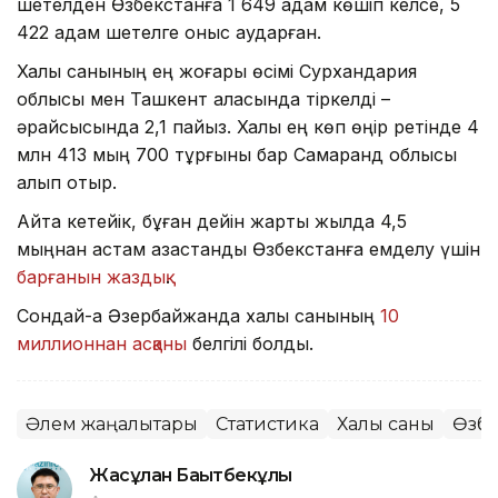
шетелден Өзбекстанға 1 649 адам көшіп келсе, 5
422 адам шетелге қоныс аударған.
Халық санының ең жоғары өсімі Сурхандария
облысы мен Ташкент қаласында тіркелді –
әрқайсысында 2,1 пайыз. Халқы ең көп өңір ретінде 4
млн 413 мың 700 тұрғыны бар Самарқанд облысы
қалып отыр.
Айта кетейік, бұған дейін жарты жылда 4,5
мыңнан астам қазақстандық Өзбекстанға емделу үшін
барғанын жаздық
.
Сондай-ақ Әзербайжанда халық санының
10
миллионнан асқаны
белгілі болды.
Әлем жаңалықтары
Статистика
Халық саны
Өзбе
Жасұлан Бақытбекұлы