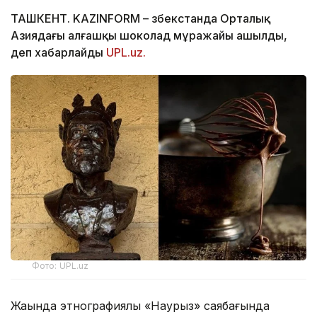
ТАШКЕНТ. KAZINFORM – Өзбекстанда Орталық
Азиядағы алғашқы шоколад мұражайы ашылды,
деп хабарлайды
UPL.uz.
Фото: UPL.uz
Жақында этнографиялық «Наурыз» саябағында