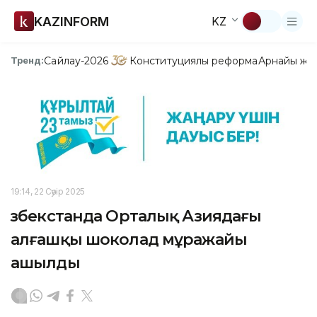
KAZINFORM
KZ
Сайлау-2026
Конституциялық реформа
Арнайы жо
Тренд:
19:14, 22 Сәуір 2025
Өзбекстанда Орталық Азиядағы
алғашқы шоколад мұражайы
ашылды