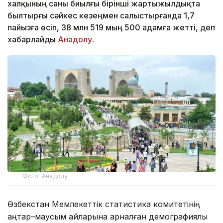
халқының саны биылғы бірінші жартыжылдықта
былтырғы сәйкес кезеңмен салыстырғанда 1,7
пайызға өсіп, 38 млн 519 мың 500 адамға жетті, деп
хабарлайды
Анадолу
.
Фото: Анадолу
Өзбекстан Мемлекеттік статистика комитетінің
қаңтар–маусым айларына арналған демографиялық