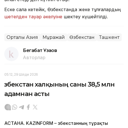
Еске сала кетейік, Өзбекстанда жеке тұлғалардың
шетелден тауар әкелуіне
шектеу күшейтілді.
Орталық Азия
Мұражай
Өзбекстан
Ташкент
Бегабат Ұзақов
Авторлар
05:12, 29 Шілде 2026
Өзбекстан халқының саны 38,5 млн
адамнан асты
АСТАНА. KAZINFORM – Өзбекстанның тұрақты