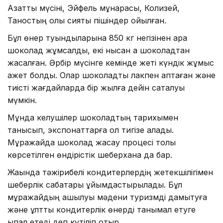
Азаттық мүсіні, Эйфель мұнарасы, Колизей,
Таностың қолы сияқты пішіндер қойылған.
Бұл өнер туындыларына 850 кг негізінен қара
шоколад жұмсалды, екі нысан ақ шоколадтан
жасалған. Әрбір мүсінге кемінде жеті күндік жұмыс
қажет болды. Олар шоколадты лакпен қаптаған және
тиісті жағдайларда бір жылға дейін сақталуы
мүмкін.
Мұнда келушілер шоколадтың тарихымен
танысып, экспонаттарға қол тигізе алады.
Мұражайда шоколад жасау процесі толық
көрсетілген өндірістік шеберхана да бар.
Жақында тәжірибелі кондитерлердің жетекшілігімен
шеберлік сабақтары ұйымдастырылады. Бұл
мұражайдың ашылуы мәдени туризмді дамытуға
және ұлттық кондитерлік өнерді танымал етуге
ықпал етеді деп күтіліп отыр.