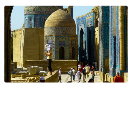
Фото: Pixabay
«Ташкент модернизмінің сәулеті. Орталық Азиядағы
модернизм мен дәстүр» атты ұлттық номинацияға
ХХ ғасырдың екінші жартысында бой көтерген 10
көрнекті сәулет ескерткіші енді.