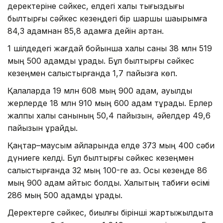
деректеріне сәйкес, елдегі халық тығыздығы
былтырғы сәйкес кезеңдегі бір шаршы шақырымға
84,3 адамнан 85,8 адамға дейін артқан.
1 шілдедегі жағдай бойынша халық саны 38 млн 519
мың 500 адамды құрады. Бұл былтырғы сәйкес
кезеңмен салыстырғанда 1,7 пайызға көп.
Қалаларда 19 млн 608 мың 900 адам, ауылдық
жерлерде 18 млн 910 мың 600 адам тұрады. Ерлер
жалпы халық санының 50,4 пайызын, әйелдер 49,6
пайызын құрайды.
Қаңтар–маусым айларында елде 373 мың 400 сәби
дүниеге келді. Бұл былтырғы сәйкес кезеңмен
салыстырғанда 32 мың 100-ге аз. Осы кезеңде 86
мың 900 адам қайтыс болды. Халықтың табиғи өсімі
286 мың 500 адамды құрады.
Деректерге сәйкес, биылғы бірінші жартыжылдықта