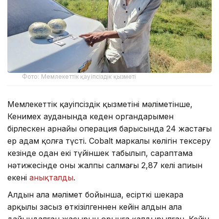
Фото: Мемлекеттік қауіпсіздік қызметі
Мемлекеттік қауіпсіздік қызметінің мәліметінше,
Кенимех ауданында кеден органдарымен
бірлескен арнайы операция барысында 24 жастағы
ер адам қолға түсті. Cobalt маркалы көлігін тексеру
кезінде одан екі түйіншек табылып, сараптама
нәтижесінде оның жалпы салмағы 2,87 келі апиын
екені
анықталды
.
Алдын ала мәлімет бойынша, есірткі шекара
арқылы заңсыз өткізілгеннен кейін алдын ала