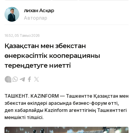
Әлихан Асқар
Авторлар
16:52, 05 Тамыз 2026
Қазақстан мен Өзбекстан
өнеркәсіптік кооперацияны
тереңдетуге ниетті
ТАШКЕНТ. KAZINFORM — Ташкентте Қазақстан мен
Өзбекстан өкілдері арасында бизнес-форум өтті,
деп хабарлайды Kazinform агенттігінің Ташкенттегі
меншікті тілшісі.