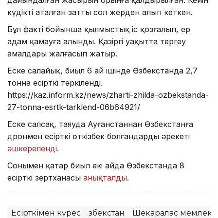
дайындалған жасырын орынға қалдырылған. Кейін
күдікті аталған затты сол жерден алып кеткен.
Бұл факті бойынша қылмыстық іс қозғалып, ер
адам қамауға алынды. Қазіргі уақытта тергеу
амалдары жалғасып жатыр.
Еске салайық, биыл 6 ай ішінде Өзбекстанда 2,7
тонна есірткі тәркіленді.
https://kaz.inform.kz/news/zharti-zhilda-ozbekstanda-
27-tonna-esrtk-tarklend-06b64921/
Еске салсақ, таяуда Ауғанстаннан Өзбекстанға
дронмен есірткі өткізбек болғандардың әрекеті
әшкереленді
.
Сонымен қатар биыл екі айда Өзбекстанда 8
есірткі зертханасы
анықталды
.
Есірткімен күрес
Өзбекстан
Шекаралас мемлеке