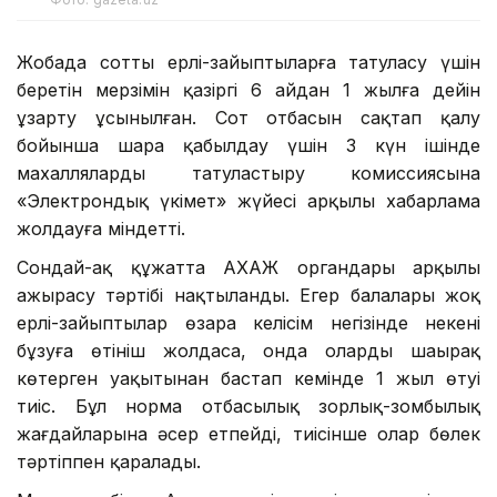
Жобада соттың ерлі-зайыптыларға татуласу үшін
беретін мерзімін қазіргі 6 айдан 1 жылға дейін
ұзарту ұсынылған. Сот отбасын сақтап қалу
бойынша шара қабылдау үшін 3 күн ішінде
махаллялардың татуластыру комиссиясына
«Электрондық үкімет» жүйесі арқылы хабарлама
жолдауға міндетті.
Сондай-ақ құжатта АХАЖ органдары арқылы
ажырасу тәртібі нақтыланды. Егер балалары жоқ
ерлі-зайыптылар өзара келісім негізінде некені
бұзуға өтініш жолдаса, онда олардың шаңырақ
көтерген уақытынан бастап кемінде 1 жыл өтуі
тиіс. Бұл норма отбасылық зорлық-зомбылық
жағдайларына әсер етпейді, тиісінше олар бөлек
тәртіппен қаралады.