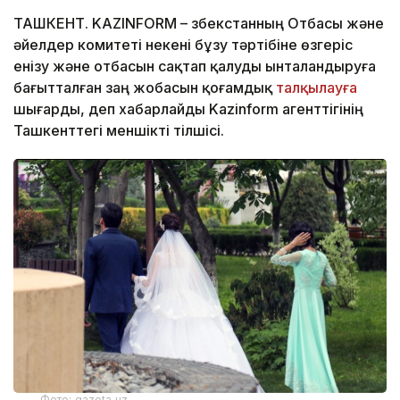
ТАШКЕНТ. KAZINFORM – Өзбекстанның Отбасы және
әйелдер комитеті некені бұзу тәртібіне өзгеріс
енізу және отбасын сақтап қалуды ынталандыруға
бағытталған заң жобасын қоғамдық
талқылауға
шығарды, деп хабарлайды Kazinform агенттігінің
Ташкенттегі меншікті тілшісі.
Фото: gazeta.uz