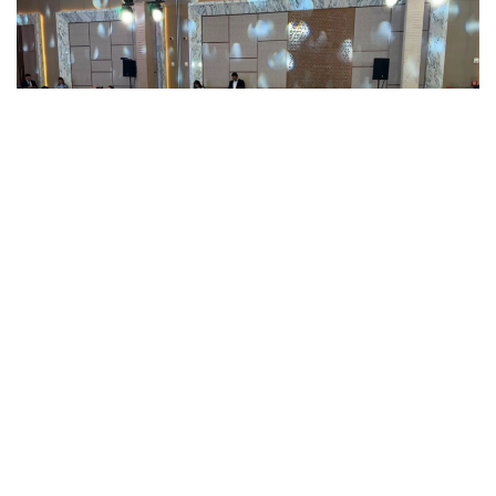
Фото: Әлихан Асқар/Kazinform
Форумға «Атамекен» Ұлттық кәсіпкерлер
палатасының төрағасы Қанат Шарлапаев,
Қазақстанның Өзбекстандағы елшісі Ералы
Тоғжанов, көршілес елдің Сауда-өнеркәсіп
палатасы төрағасы Даврон Вахабов және
кәсіпкерлер қатысты.