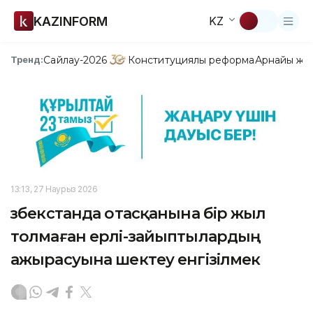
KAZINFORM
KZ
Сайлау-2026
Конституциялық реформа
Арнайы жо
Тренд:
13:13, 27 Наурыз 2026
Өзбекстанда отасқанына бір жыл
толмаған ерлі-зайыптылардың
ажырасуына шектеу енгізілмек