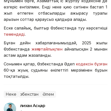
Мұнымен бірге, Азаматтық іс жүргізу кодексіне де
өзгеріс енгізілмек. Енді неке қию сәтінен бастап 1
жыл өтпеген отбасылардың ажырасу туралы
арызын соттар қараусыз қалдыра алады.
Еске салайық, былтыр Өзбекстанда туу көрсеткіші
төмендеді
.
Бұған дейін хабарлағанымыздай, 2025 жылы
Өзбекстанда
жеңгетайлықпен
айналысқан 2 мыңнан
астам адам жазаланды.
Сонымен қатар, Өзбекстанда Әдеп
кодексін бұзған
60-қа жуық судьяның өкілеттігі мерзімінен бұрын
тоқтатылды.
Неке
Өзбекстан
Әлем
Әлихан Асқар