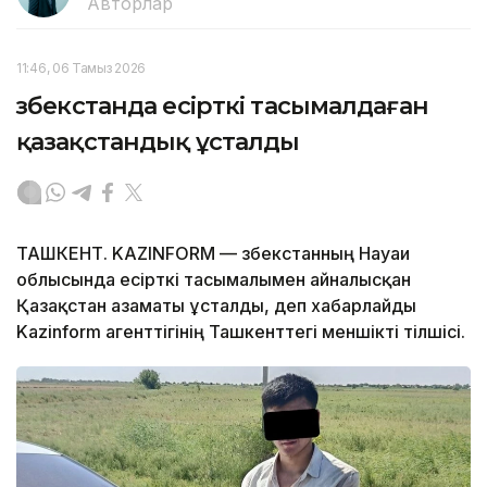
Авторлар
11:46, 06 Тамыз 2026
Өзбекстанда есірткі тасымалдаған
қазақстандық ұсталды
ТАШКЕНТ. KAZINFORM — Өзбекстанның Науаи
облысында есірткі тасымалымен айналысқан
Қазақстан азаматы ұсталды, деп хабарлайды
Kazinform агенттігінің Ташкенттегі меншікті тілшісі.