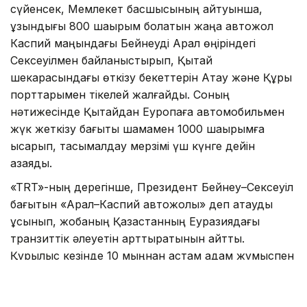
сүйенсек, Мемлекет басшысының айтуынша,
ұзындығы 800 шақырым болатын жаңа автожол
Каспий маңындағы Бейнеуді Арал өңіріндегі
Сексеуілмен байланыстырып, Қытай
шекарасындағы өткізу бекеттерін Ақтау және Құрық
порттарымен тікелей жалғайды. Соның
нәтижесінде Қытайдан Еуропаға автомобильмен
жүк жеткізу бағыты шамамен 1000 шақырымға
қысқарып, тасымалдау мерзімі үш күнге дейін
азаяды.
«TRT»-ның дерегінше, Президент Бейнеу–Сексеуіл
бағытын «Арал–Каспий автожолы» деп атауды
ұсынып, жобаның Қазақстанның Еуразиядағы
транзиттік әлеуетін арттыратынын айтты.
Құрылыс кезінде 10 мыңнан астам адам жұмыспен
қамтылып, жол пайдалануға берілгеннен кейін
жылдық жүк тасымалы көлемі 13,2 млн тоннаға
дейін өседі. Жобаны 2029 жылдан кешіктірмей