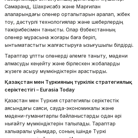
Самарқанд, Шахрисабз және Марғилан
қалаларындағы қолөнер орталықтарын аралап, жібек
тоқу, дәстүрлі технологиялар және шеберлердің
тәжірибесімен танысты. Олар Өзбекстанның
қолөнер мұрасына жоғары баға беріп,
ынтымақтастықты жалғастыруға қызығушылық білдірді.
Тараптар ұлттық қолөнерді әлемге таныту, мәдени
алмасуды кеңейту және бірлескен жобаларды
жүзеге асыру мүмкіндіктерін қарастырды.
Қазақстан мен Түркияның түркілік стратегиялық
серіктестігі – Eurasia Today
Қазақстан мен Түркия стратегиялық серіктестік
аясындағы саяси, сауда-экономикалық және
мәдени-гуманитарлық байланыстарды одан әрі
нығайту мүмкіндіктерін талқылады. Тараптар
халықаралық ұйымдар, соның ішінде Түркі