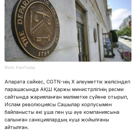
Фото: ParsToday
Ақпаратқа сәйкес, CGTN-нің X әлеуметтік желісіндегі
парақшасында АҚШ Қаржы министрлігінің ресми
сайтында жарияланған мәліметке сүйене отырып,
Ислам революциясы Сақшылар корпусымен
байланысты екі ұшақ пен үш әуе компаниясына
салынған санкциялардың күші жойылғаны
айтылған.