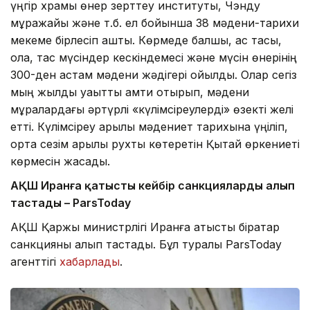
үңгір храмы өнер зерттеу институты, Чэнду
мұражайы және т.б. ел бойынша 38 мәдени-тарихи
мекеме бірлесіп ашты. Көрмеде балшық, қас тасы,
қола, тас мүсіндер кескіндемесі және мүсін өнерінің
300-ден астам мәдени жәдігері қойылды. Олар сегіз
мың жылдық уақытты қамти отырып, мәдени
мұралардағы әртүрлі «күлімсіреулерді» өзекті желі
етті. Күлімсіреу арқылы мәдениет тарихына үңіліп,
ортақ сезім арқылы рухты көтеретін Қытай өркениеті
көрмесін жасады.
АҚШ Иранға қатысты кейбір санкцияларды алып
тастады – ParsToday
АҚШ Қаржы министрлігі Иранға қатысты бірқатар
санкцияны алып тастады. Бұл туралы ParsToday
агенттігі
хабарлады
.