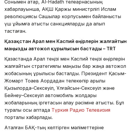
Сонымен қатар, Al-Hadath телеарнасының
хабарлауынша, АҚШ Қаржы министрлігі Ислам
революциясы Сақшылар корпусымен байланысты
үш ұйымға қатысты санкцияларды да алып
тастаған.
Қазақстан Арал мен Каспий өңірлерін жалғайтын
маңызды автожол құрылысын бастады – TRT
Қазақстанда Арал теңізі мен Каспий теңізі өңірлерін
жалғайтын стратегиялық маңызы бар жаңа автожол
жобасының құрылысы басталды. Президент Қасым-
Жомарт Тоқаев Ақордадан телекөпір арқылы
Қызылорда–Сексеуіл, Ұлғайсын–Сексеуіл және
Бейнеу–Сексеуіл автомобиль жолдары
жобаларының іргетасын қалау рәсіміне қатысты. Бұл
туралы осы аптада
Түркия Радио Телевизия
порталы хабарлады.
Аталған БАҚ-тың келтірген мәліметтеріне