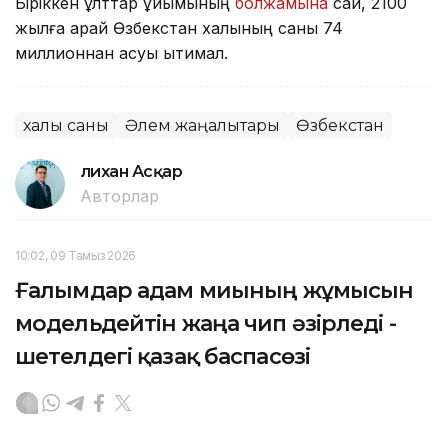
Біріккен ұлттар ұйымының
болжамына
сай, 2100
жылға қарай Өзбекстан халқының саны 74
миллионнан асуы ықтимал.
халық саны
Әлем жаңалықтары
Өзбекстан
Әлихан Асқар
Авторлар
10:02, 09 Тамыз 2026
Ғалымдар адам миының жұмысын
модельдейтін жаңа чип әзірледі -
шетелдегі қазақ баспасөзі