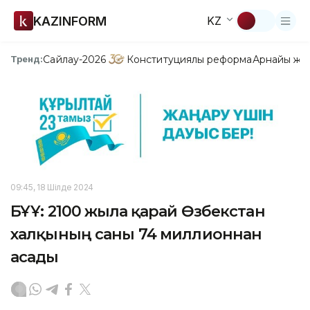
KAZINFORM
KZ
Сайлау-2026
Конституциялық реформа
Арнайы жо
Тренд:
09:45, 18 Шілде 2024
БҰҰ: 2100 жылға қарай Өзбекстан
халқының саны 74 миллионнан
асады