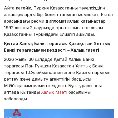
Айта кетейік, Түркия Қазақстанның тәуелсіздігін
алғашқылардың бірі болып таныған мемлекет. Екі ел
арасындағы ресми дипломатиялық қатынастар
1992 жылғы 2 наурызда орнатылып, сол жылы
Қазақстанның Түркиядағы Елшілігі ашылды.
Қытай Халық Банкі төрағасы Қазақстан Ұлттық
Банкі төрағасымен кездесті – Халық газеті
2026 жылы 30 шілдеде Қытай Халық Банкі
төрағасы Пан Гуншэн Қазақстан Ұлттық Банкі
төрағасы Т.Сүлейменовпен және Қаржы нарығын
реттеу және дамыту агенттігінің басшысы
М.Әбілқасымовамен кездесті. Бұл туралы осы
аптада Қытайдың
Халық газеті
басылымы
хабарлады.