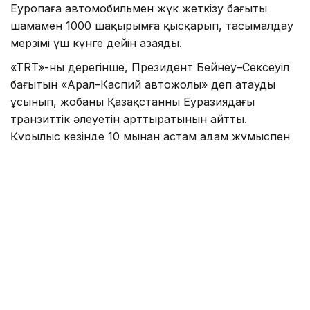
Еуропаға автомобильмен жүк жеткізу бағыты
шамамен 1000 шақырымға қысқарып, тасымалдау
мерзімі үш күнге дейін азаяды.
«TRT»-ның дерегінше, Президент Бейнеу–Сексеуіл
бағытын «Арал–Каспий автожолы» деп атауды
ұсынып, жобаның Қазақстанның Еуразиядағы
транзиттік әлеуетін арттыратынын айтты.
Құрылыс кезінде 10 мыңнан астам адам жұмыспен
қамтылып, жол пайдалануға берілгеннен кейін
жылдық жүк тасымалы көлемі 13,2 млн тоннаға
дейін өседі. Жобаны 2029 жылдан кешіктірмей
аяқтау жоспарланып отыр.
Сондай-ақ «TRT»-да «
Ғалымдар адам миының
жұмысын модельдейтін жаңа чип әзірледі
»
деген тақырыптағы ақпарат
жарияланған
болатын.
Аталған басылымның мәліметінше, ғалымдар адам
миының күрделі құрылымын жоғары дәлдікпен