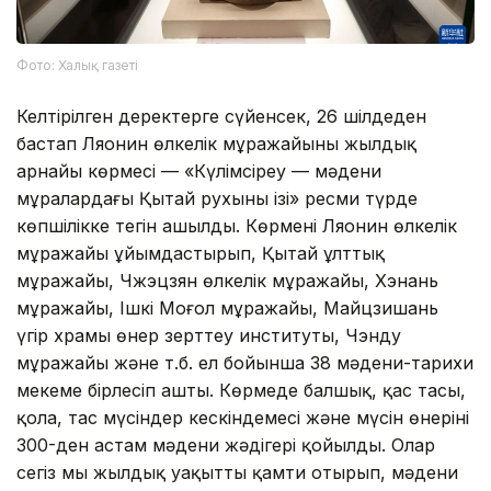
Фото: Халық газеті
Келтірілген деректерге сүйенсек, 26 шілдеден
бастап Ляонин өлкелік мұражайының жылдық
арнайы көрмесі — «Күлімсіреу — мәдени
мұралардағы Қытай рухының ізі» ресми түрде
көпшілікке тегін ашылды. Көрмені Ляонин өлкелік
мұражайы ұйымдастырып, Қытай ұлттық
мұражайы, Чжэцзян өлкелік мұражайы, Хэнань
мұражайы, Ішкі Моңғол мұражайы, Майцзишань
үңгір храмы өнер зерттеу институты, Чэнду
мұражайы және т.б. ел бойынша 38 мәдени-тарихи
мекеме бірлесіп ашты. Көрмеде балшық, қас тасы,
қола, тас мүсіндер кескіндемесі және мүсін өнерінің
300-ден астам мәдени жәдігері қойылды. Олар
сегіз мың жылдық уақытты қамти отырып, мәдени