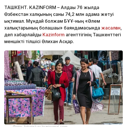
ТАШКЕНТ. KAZINFORM – Алдағы 76 жылда
Өзбекстан халқының саны 74,2 млн адамға жетуі
ықтимал. Мұндай болжам БҰҰ-ның «Әлем
халықтарының болашағы» баяндамасында
жасалған
,
деп хабарлайды
Kazinform
агенттігінің Ташкенттегі
меншікті тілшісі Әлихан Асқар.
Фото: foturist-ru.livejournal.com