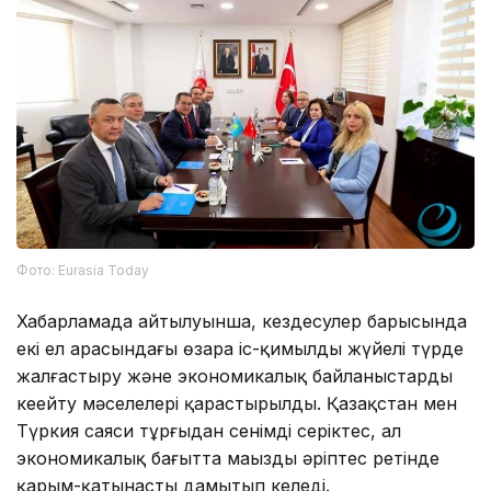
Фото: Eurasia Today
Хабарламада айтылуынша, кездесулер барысында
екі ел арасындағы өзара іс-қимылды жүйелі түрде
жалғастыру және экономикалық байланыстарды
кеңейту мәселелері қарастырылды. Қазақстан мен
Түркия саяси тұрғыдан сенімді серіктес, ал
экономикалық бағытта маңызды әріптес ретінде
қарым-қатынасты дамытып келеді.