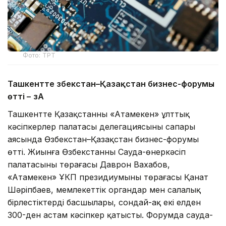
Фото: ТРТ
Ташкентте Өзбекстан–Қазақстан бизнес-форумы
өтті –
ӨзА
Ташкентте Қазақстанның «Атамекен» ұлттық
кәсіпкерлер палатасы делегациясының сапары
аясында Өзбекстан–Қазақстан бизнес-форумы
өтті. Жиынға Өзбекстанның Сауда-өнеркәсіп
палатасының төрағасы Даврон Вахабов,
«Атамекен» ҰКП президиумының төрағасы Қанат
Шәріпбаев, мемлекеттік органдар мен салалық
бірлестіктердің басшылары, сондай-ақ екі елден
300-ден астам кәсіпкер қатысты. Форумда сауда-