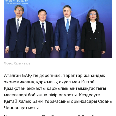
Фото: Халық газеті
Аталған БАҚ-тың дерегінше, тараптар жаһандық
экономикалық-қаржылық ахуал мен Қытай-
Қазақстан екіжақты қаржылық ынтымақтастығы
мәселелері бойынша пікір алмасты. Кездесуге
Қытай Халық Банкі төрағасының орынбасары Сюань
Чаннэн қатысты.