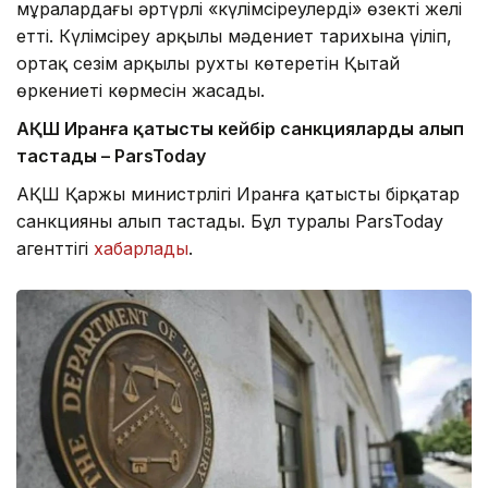
мұралардағы әртүрлі «күлімсіреулерді» өзекті желі
етті. Күлімсіреу арқылы мәдениет тарихына үңіліп,
ортақ сезім арқылы рухты көтеретін Қытай
өркениеті көрмесін жасады.
АҚШ Иранға қатысты кейбір санкцияларды алып
тастады – ParsToday
АҚШ Қаржы министрлігі Иранға қатысты бірқатар
санкцияны алып тастады. Бұл туралы ParsToday
агенттігі
хабарлады
.