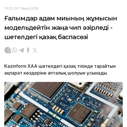
10:02, 09 Тамыз 2026
Ғалымдар адам миының жұмысын
модельдейтін жаңа чип әзірледі -
шетелдегі қазақ баспасөзі
Kazinform ХАА шетелдегі қазақ тілінде тарайтын
ақпарат көздеріне апталық шолуын ұсынады.