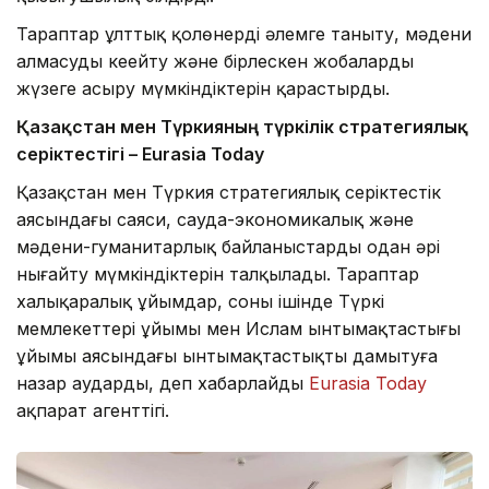
Тараптар ұлттық қолөнерді әлемге таныту, мәдени
алмасуды кеңейту және бірлескен жобаларды
жүзеге асыру мүмкіндіктерін қарастырды.
Қазақстан мен Түркияның түркілік стратегиялық
серіктестігі – Eurasia Today
Қазақстан мен Түркия стратегиялық серіктестік
аясындағы саяси, сауда-экономикалық және
мәдени-гуманитарлық байланыстарды одан әрі
нығайту мүмкіндіктерін талқылады. Тараптар
халықаралық ұйымдар, соның ішінде Түркі
мемлекеттері ұйымы мен Ислам ынтымақтастығы
ұйымы аясындағы ынтымақтастықты дамытуға
назар аударды, деп хабарлайды
Eurasia Today
ақпарат агенттігі.