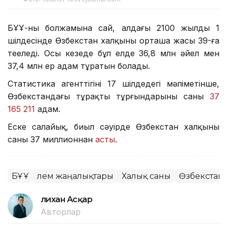
БҰҰ-ның болжамына сай, алдағы 2100 жылдың 1
шілдесінде Өзбекстан халқының орташа жасы 39-ға
теңеледі. Осы кезеңде бұл елде 36,8 млн әйел мен
37,4 млн ер адам тұратын болады.
Статистика агенттігінің 17 шілдедегі мәліметінше,
Өзбекстандағы тұрақты тұрғындарының саны
37
165 211
адам.
Еске салайық, биыл сәуірде Өзбекстан халқының
саны 37 миллионнан
асты
.
БҰҰ
Әлем жаңалықтары
Халық саны
Өзбекстан
Әлихан Асқар
Авторлар