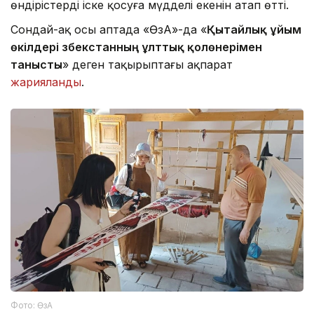
өндірістерді іске қосуға мүдделі екенін атап өтті.
Сондай-ақ осы аптада «ӨзА»-да «
Қытайлық ұйым
өкілдері Өзбекстанның ұлттық қолөнерімен
танысты
» деген тақырыптағы ақпарат
жарияланды
.
Фото: ӨзА