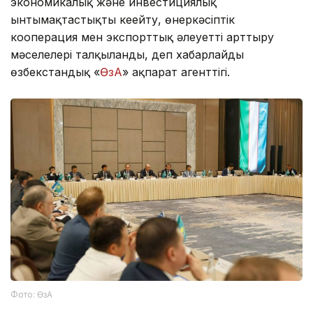
экономикалық және инвестициялық
ынтымақтастықты кеңейту, өнеркәсіптік
кооперация мен экспорттық әлеуетті арттыру
мәселелері талқыланды, деп хабарлайды
өзбекстандық «
ӨзА
» ақпарат агенттігі.
Фото: ӨзА