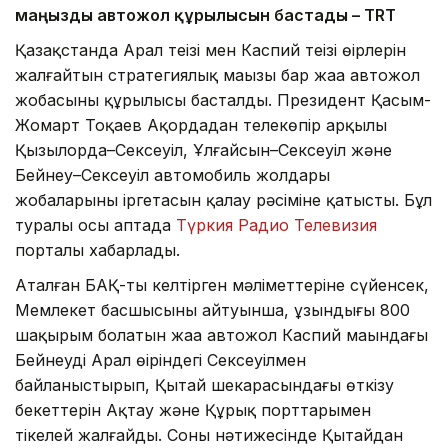
маңызды автожол құрылысын бастады – TRT
Қазақстанда Арал теңізі мен Каспий теңізі өңірлерін
жалғайтын стратегиялық маңызы бар жаңа автожол
жобасының құрылысы басталды. Президент Қасым-
Жомарт Тоқаев Ақордадан телекөпір арқылы
Қызылорда–Сексеуіл, Ұлғайсын–Сексеуіл және
Бейнеу–Сексеуіл автомобиль жолдары
жобаларының іргетасын қалау рәсіміне қатысты. Бұл
туралы осы аптада
Түркия Радио Телевизия
порталы хабарлады.
Аталған БАҚ-тың келтірген мәліметтеріне сүйенсек,
Мемлекет басшысының айтуынша, ұзындығы 800
шақырым болатын жаңа автожол Каспий маңындағы
Бейнеуді Арал өңіріндегі Сексеуілмен
байланыстырып, Қытай шекарасындағы өткізу
бекеттерін Ақтау және Құрық порттарымен
тікелей жалғайды. Соның нәтижесінде Қытайдан