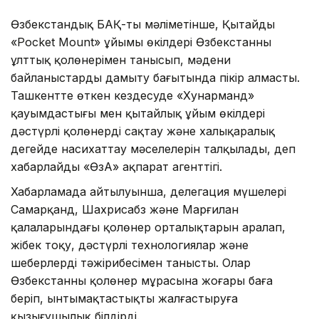
Өзбекстандық БАҚ-тың мәліметінше, Қытайдың
«Pocket Mount» ұйымы өкілдері Өзбекстанның
ұлттық қолөнерімен танысып, мәдени
байланыстарды дамыту бағытында пікір алмасты.
Ташкентте өткен кездесуде «Хунарманд»
қауымдастығы мен қытайлық ұйым өкілдері
дәстүрлі қолөнерді сақтау және халықаралық
деңгейде насихаттау мәселелерін талқылады, деп
хабарлайды «ӨзА» ақпарат агенттігі.
Хабарламада айтылуынша, делегация мүшелері
Самарқанд, Шахрисабз және Марғилан
қалаларындағы қолөнер орталықтарын аралап,
жібек тоқу, дәстүрлі технологиялар және
шеберлердің тәжірибесімен танысты. Олар
Өзбекстанның қолөнер мұрасына жоғары баға
беріп, ынтымақтастықты жалғастыруға
қызығушылық білдірді.