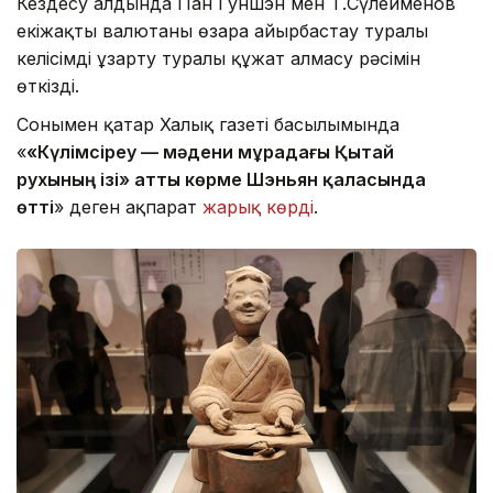
Кездесу алдында Пан Гуншэн мен Т.Сүлейменов
екіжақты валютаны өзара айырбастау туралы
келісімді ұзарту туралы құжат алмасу рәсімін
өткізді.
Сонымен қатар Халық газеті басылымында
«
«Күлімсіреу — мәдени мұрадағы Қытай
рухының ізі» атты көрме Шэньян қаласында
өтті
» деген ақпарат
жарық көрді
.