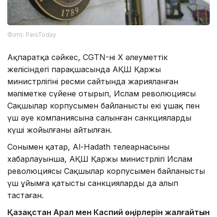
Фото: ParsToday
Ақпаратқа сәйкес, CGTN-нің X әлеуметтік
желісіндегі парақшасында АҚШ Қаржы
министрлігінің ресми сайтында жарияланған
мәліметке сүйене отырып, Ислам революциясы
Сақшылар корпусымен байланысты екі ұшақ пен
үш әуе компаниясына салынған санкциялардың
күші жойылғаны айтылған.
Сонымен қатар, Al-Hadath телеарнасының
хабарлауынша, АҚШ Қаржы министрлігі Ислам
революциясы Сақшылар корпусымен байланысты
үш ұйымға қатысты санкцияларды да алып
тастаған.
Қазақстан Арал мен Каспий өңірлерін жалғайтын