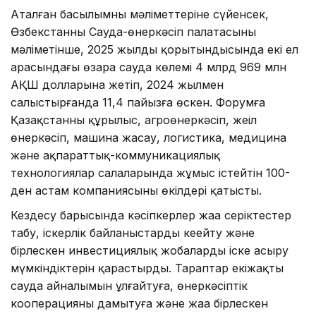
Аталған басылымның мәліметтеріне сүйенсек,
Өзбекстанның Сауда-өнеркәсіп палатасының
мәліметінше, 2025 жылдың қорытындысында екі ел
арасындағы өзара сауда көлемі 4 млрд 969 млн
АҚШ долларына жетіп, 2024 жылмен
салыстырғанда 11,4 пайызға өскен. Форумға
Қазақстанның құрылыс, агроөнеркәсіп, жеңіл
өнеркәсіп, машина жасау, логистика, медицина
және ақпараттық-коммуникациялық
технологиялар салаларында жұмыс істейтін 100-
ден астам компаниясының өкілдері қатысты.
Кездесу барысында кәсіпкерлер жаңа серіктестер
табу, іскерлік байланыстарды кеңейту және
бірлескен инвестициялық жобаларды іске асыру
мүмкіндіктерін қарастырды. Тараптар екіжақты
сауда айналымын ұлғайтуға, өнеркәсіптік
кооперацияны дамытуға және жаңа бірлескен