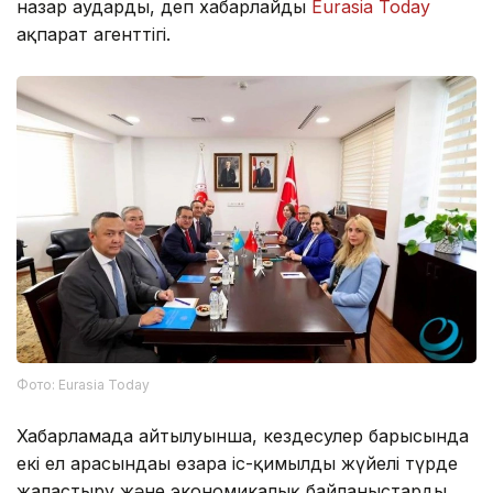
назар аударды, деп хабарлайды
Eurasia Today
ақпарат агенттігі.
Фото: Eurasia Today
Хабарламада айтылуынша, кездесулер барысында
екі ел арасындағы өзара іс-қимылды жүйелі түрде
жалғастыру және экономикалық байланыстарды