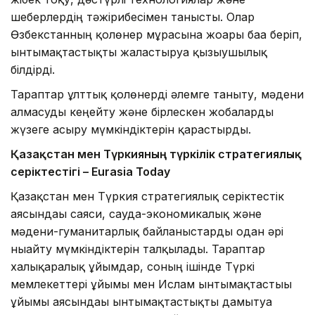
шеберлердің тәжірибесімен танысты. Олар
Өзбекстанның қолөнер мұрасына жоғары баға беріп,
ынтымақтастықты жалғастыруға қызығушылық
білдірді.
Тараптар ұлттық қолөнерді әлемге таныту, мәдени
алмасуды кеңейту және бірлескен жобаларды
жүзеге асыру мүмкіндіктерін қарастырды.
Қазақстан мен Түркияның түркілік стратегиялық
серіктестігі – Eurasia Today
Қазақстан мен Түркия стратегиялық серіктестік
аясындағы саяси, сауда-экономикалық және
мәдени-гуманитарлық байланыстарды одан әрі
нығайту мүмкіндіктерін талқылады. Тараптар
халықаралық ұйымдар, соның ішінде Түркі
мемлекеттері ұйымы мен Ислам ынтымақтастығы
ұйымы аясындағы ынтымақтастықты дамытуға