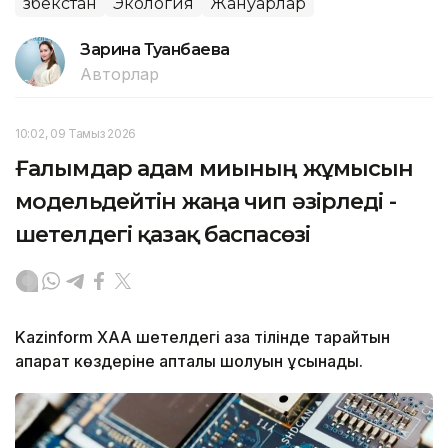
Өзбекстан
Экология
Жануарлар
Зарина Туғанбаева
Авторлар
10:02, 09 Тамыз 2026
Ғалымдар адам миының жұмысын
модельдейтін жаңа чип әзірледі -
шетелдегі қазақ баспасөзі
Kazinform ХАА шетелдегі қазақ тілінде тарайтын
ақпарат көздеріне апталық шолуын ұсынады.