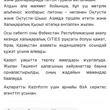
Алдын ала мәлімет бойынша, бұл үш метрлік
альбинос жолбарыс питоны – негізінен Оңтүстік
және Оңтүстік-Шығыс Азияда тіршілік ететін және
Халықаралық Қызыл кітапқа енгізілген жылан.
Осы себепті оны Өзбекстан Республикасына әкелу
кезінде халықаралық CITIES рұқсаты болуы қажет,
бірақ Қазақстан азаматы кеденшілерге осындай
құжат ұсына алмады.
Қазіргі уақытта тергеу амалдары жүргізілуде.
Жылан Ташкент қаласының хайуанаттар бағына
орналастырылды, оның жағдайын мамандар
бағалауда.
Ақпаратты Kazinform үшін арнайы ӨзА серіктес
агенттігі ұсынған.