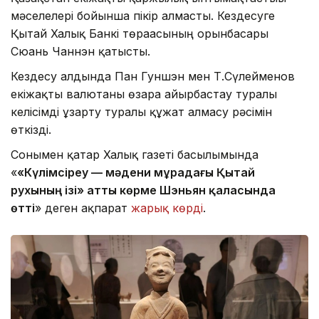
мәселелері бойынша пікір алмасты. Кездесуге
Қытай Халық Банкі төрағасының орынбасары
Сюань Чаннэн қатысты.
Кездесу алдында Пан Гуншэн мен Т.Сүлейменов
екіжақты валютаны өзара айырбастау туралы
келісімді ұзарту туралы құжат алмасу рәсімін
өткізді.
Сонымен қатар Халық газеті басылымында
«
«Күлімсіреу — мәдени мұрадағы Қытай
рухының ізі» атты көрме Шэньян қаласында
өтті
» деген ақпарат
жарық көрді
.