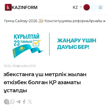
KAZINFORM
KZ
Сайлау-2026
Конституциялық реформа
Арнайы жо
Тренд:
19:20, 28 Қыркүйек 2024
Өзбекстанға үш метрлік жылан
өткізбек болған ҚР азаматы
ұсталды