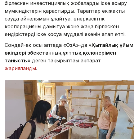
бірлескен инвестициялық жобаларды іске асыру
мүмкіндіктерін қарастырды. Тараптар екіжақты
сауда айналымын ұлғайтуға, өнеркәсіптік
кооперацияны дамытуға және жаңа бірлескен
өндірістерді іске қосуға мүдделі екенін атап өтті.
Сондай-ақ осы аптада «ӨзА»-да «
Қытайлық ұйым
өкілдері Өзбекстанның ұлттық қолөнерімен
танысты
» деген тақырыптағы ақпарат
жарияланды
.