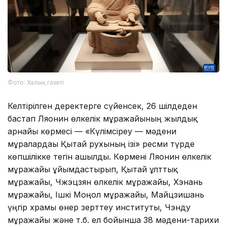
Фото: Халық газеті
Келтірілген деректерге сүйенсек, 26 шілдеден
бастап Ляонин өлкелік мұражайының жылдық
арнайы көрмесі — «Күлімсіреу — мәдени
мұралардағы Қытай рухының ізі» ресми түрде
көпшілікке тегін ашылды. Көрмені Ляонин өлкелік
мұражайы ұйымдастырып, Қытай ұлттық
мұражайы, Чжэцзян өлкелік мұражайы, Хэнань
мұражайы, Ішкі Моңғол мұражайы, Майцзишань
үңгір храмы өнер зерттеу институты, Чэнду
мұражайы және т.б. ел бойынша 38 мәдени-тарихи