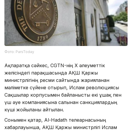
Фото: ParsToday
Ақпаратқа сәйкес, CGTN-нің X әлеуметтік
желісіндегі парақшасында АҚШ Қаржы
министрлігінің ресми сайтында жарияланған
мәліметке сүйене отырып, Ислам революциясы
Сақшылар корпусымен байланысты екі ұшақ пен
үш әуе компаниясына салынған санкциялардың
күші жойылғаны айтылған.
Сонымен қатар, Al-Hadath телеарнасының
хабарлауынша, АҚШ Қаржы министрлігі Ислам