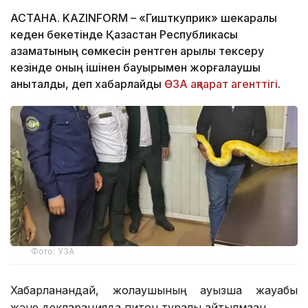
АСТАНА. KAZINFORM – «Гишткуприк» шекаралық
кеден бекетінде Қазақстан Республикасы
азаматының сөмкесін рентген арқылы тексеру
кезінде оның ішінен бауырымен жорғалаушы
анықталды, деп хабарлайды
ӨЗА ақпарат агенттігі
.
Фото: УЗА
Хабарланғандай, жолаушының ауызша жауабы
және декларацияда питон туралы айтылмаған.