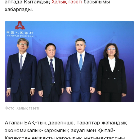
аптада Қытайдың
Халық газеті
басылымы
хабарлады.
Фото: Халық газеті
Аталған БАҚ-тың дерегінше, тараптар жаһандық
экономикалық-қаржылық ахуал мен Қытай-
Қазақстан екіжақты қаржылық ынтымақтастығы