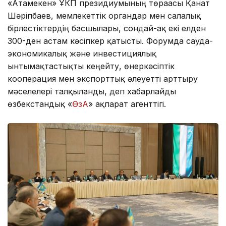
«Атамекен» ҰКП президиумының төрағасы Қанат
Шәріпбаев, мемлекеттік органдар мен салалық
бірлестіктердің басшылары, сондай-ақ екі елден
300-ден астам кәсіпкер қатысты. Форумда сауда-
экономикалық және инвестициялық
ынтымақтастықты кеңейту, өнеркәсіптік
кооперация мен экспорттық әлеуетті арттыру
мәселелері талқыланды, деп хабарлайды
өзбекстандық «
ӨзА
» ақпарат агенттігі.