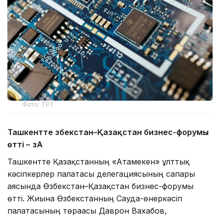
Фото: ТРТ
Ташкентте Өзбекстан–Қазақстан бизнес-форумы
өтті –
ӨзА
Ташкентте Қазақстанның «Атамекен» ұлттық
кәсіпкерлер палатасы делегациясының сапары
аясында Өзбекстан–Қазақстан бизнес-форумы
өтті. Жиынға Өзбекстанның Сауда-өнеркәсіп
палатасының төрағасы Даврон Вахабов,