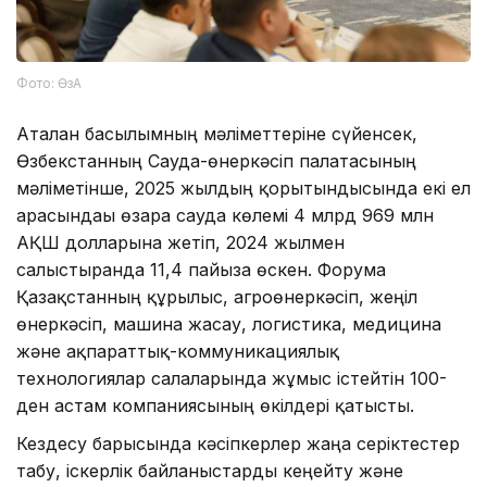
Фото: ӨзА
Аталған басылымның мәліметтеріне сүйенсек,
Өзбекстанның Сауда-өнеркәсіп палатасының
мәліметінше, 2025 жылдың қорытындысында екі ел
арасындағы өзара сауда көлемі 4 млрд 969 млн
АҚШ долларына жетіп, 2024 жылмен
салыстырғанда 11,4 пайызға өскен. Форумға
Қазақстанның құрылыс, агроөнеркәсіп, жеңіл
өнеркәсіп, машина жасау, логистика, медицина
және ақпараттық-коммуникациялық
технологиялар салаларында жұмыс істейтін 100-
ден астам компаниясының өкілдері қатысты.
Кездесу барысында кәсіпкерлер жаңа серіктестер
табу, іскерлік байланыстарды кеңейту және