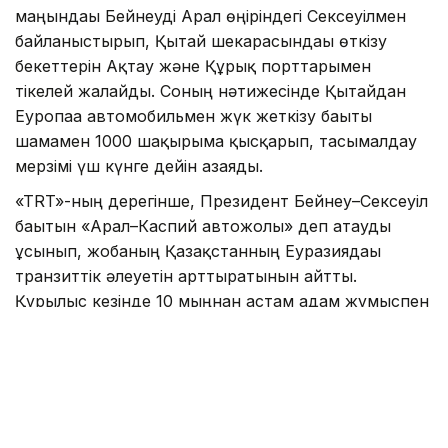
маңындағы Бейнеуді Арал өңіріндегі Сексеуілмен
байланыстырып, Қытай шекарасындағы өткізу
бекеттерін Ақтау және Құрық порттарымен
тікелей жалғайды. Соның нәтижесінде Қытайдан
Еуропаға автомобильмен жүк жеткізу бағыты
шамамен 1000 шақырымға қысқарып, тасымалдау
мерзімі үш күнге дейін азаяды.
«TRT»-ның дерегінше, Президент Бейнеу–Сексеуіл
бағытын «Арал–Каспий автожолы» деп атауды
ұсынып, жобаның Қазақстанның Еуразиядағы
транзиттік әлеуетін арттыратынын айтты.
Құрылыс кезінде 10 мыңнан астам адам жұмыспен
қамтылып, жол пайдалануға берілгеннен кейін
жылдық жүк тасымалы көлемі 13,2 млн тоннаға
дейін өседі. Жобаны 2029 жылдан кешіктірмей
аяқтау жоспарланып отыр.
Сондай-ақ «TRT»-да «
Ғалымдар адам миының