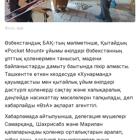
Фото: ӨзА
Өзбекстандық БАҚ-тың мәліметінше, Қытайдың
«Pocket Mount» ұйымы өкілдері Өзбекстанның
ұлттық қолөнерімен танысып, мәдени
байланыстарды дамыту бағытында пікір алмасты.
Ташкентте өткен кездесуде «Хунарманд»
қауымдастығы мен қытайлық ұйым өкілдері
дәстүрлі қолөнерді сақтау және халықаралық
деңгейде насихаттау мәселелерін талқылады, деп
хабарлайды «ӨзА» ақпарат агенттігі.
Хабарламада айтылуынша, делегация мүшелері
Самарқанд, Шахрисабз және Марғилан
қалаларындағы қолөнер орталықтарын аралап,
жібек тоқу, дәстүрлі технологиялар және