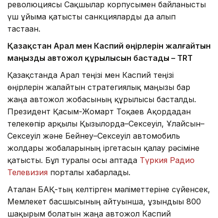
революциясы Сақшылар корпусымен байланысты
үш ұйымға қатысты санкцияларды да алып
тастаған.
Қазақстан Арал мен Каспий өңірлерін жалғайтын
маңызды автожол құрылысын бастады – TRT
Қазақстанда Арал теңізі мен Каспий теңізі
өңірлерін жалғайтын стратегиялық маңызы бар
жаңа автожол жобасының құрылысы басталды.
Президент Қасым-Жомарт Тоқаев Ақордадан
телекөпір арқылы Қызылорда–Сексеуіл, Ұлғайсын–
Сексеуіл және Бейнеу–Сексеуіл автомобиль
жолдары жобаларының іргетасын қалау рәсіміне
қатысты. Бұл туралы осы аптада
Түркия Радио
Телевизия
порталы хабарлады.
Аталған БАҚ-тың келтірген мәліметтеріне сүйенсек,
Мемлекет басшысының айтуынша, ұзындығы 800
шақырым болатын жаңа автожол Каспий