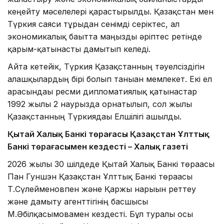
кеңейту мәселелері қарастырылды. Қазақстан мен
Түркия саяси тұрғыдан сенімді серіктес, ал
экономикалық бағытта маңызды әріптес ретінде
қарым-қатынасты дамытып келеді.
Айта кетейік, Түркия Қазақстанның тәуелсіздігін
алғашқылардың бірі болып таныған мемлекет. Екі ел
арасындағы ресми дипломатиялық қатынастар
1992 жылғы 2 наурызда орнатылып, сол жылы
Қазақстанның Түркиядағы Елшілігі ашылды.
Қытай Халық Банкі төрағасы Қазақстан Ұлттық
Банкі төрағасымен кездесті – Халық газеті
2026 жылы 30 шілдеде Қытай Халық Банкі төрағасы
Пан Гуншэн Қазақстан Ұлттық Банкі төрағасы
Т.Сүлейменовпен және Қаржы нарығын реттеу
және дамыту агенттігінің басшысы
М.Әбілқасымовамен кездесті. Бұл туралы осы