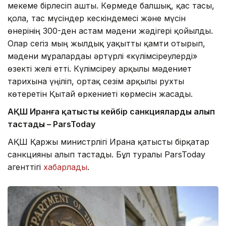
мекеме бірлесіп ашты. Көрмеде балшық, қас тасы,
қола, тас мүсіндер кескіндемесі және мүсін
өнерінің 300-ден астам мәдени жәдігері қойылды.
Олар сегіз мың жылдық уақытты қамти отырып,
мәдени мұралардағы әртүрлі «күлімсіреулерді»
өзекті желі етті. Күлімсіреу арқылы мәдениет
тарихына үңіліп, ортақ сезім арқылы рухты
көтеретін Қытай өркениеті көрмесін жасады.
АҚШ Иранға қатысты кейбір санкцияларды алып
тастады – ParsToday
АҚШ Қаржы министрлігі Иранға қатысты бірқатар
санкцияны алып тастады. Бұл туралы ParsToday
агенттігі
хабарлады
.