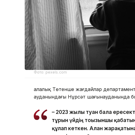
Фото: pexels.com
Қалалық Төтенше жағдайлар департаменті
ауданындағы Нұрсәт шағынауданында бо
– 2023 жылы туған бала ересек
тұрғын үйдің тоғызыншы қабаты
құлап кеткен. Алған жарақатын