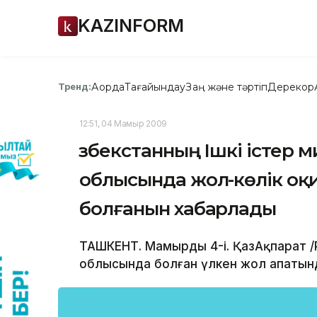
KAZINFORM
Ақорда
Тағайындау
Заң және тәртіп
Дерекқор
Тренд:
12:51, 04 Мамыр 2009
Өзбекстанның Ішкі істер 
облысында жол-көлік оқ
болғанын хабарлады
ТАШКЕНТ. Мамырдың 4-і. ҚазАқпарат /
облысында болған үлкен жол апатынд