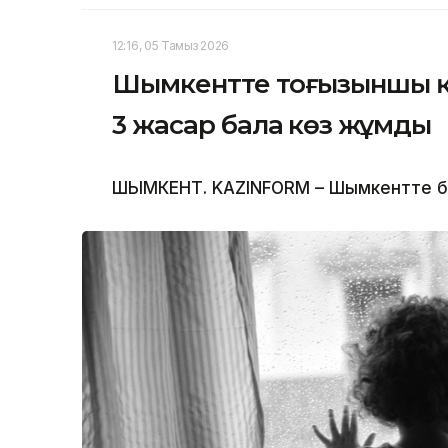
12:16, 05 Тамыз 2026
Шымкентте тоғызыншы қа
3 жасар бала көз жұмды
ШЫМКЕНТ. KAZINFORM – Шымкентте бүлд