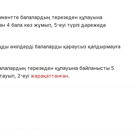
кентте балалардың терезеден құлауына
н 4 бала көз жұмып, 5-еуі түрлі дәрежеде
аңды өкілдерді балаларды қараусыз қалдырмауға
алалардың терезеден құлауына байланысты 5
тауып, 2-еуі
жарақаттанған.