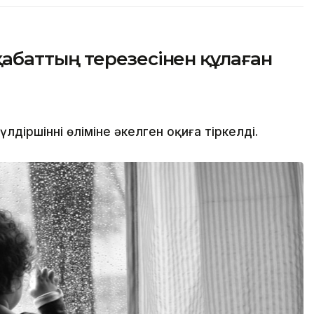
баттың терезесінен құлаған
іршіннің өліміне әкелген оқиға тіркелді.