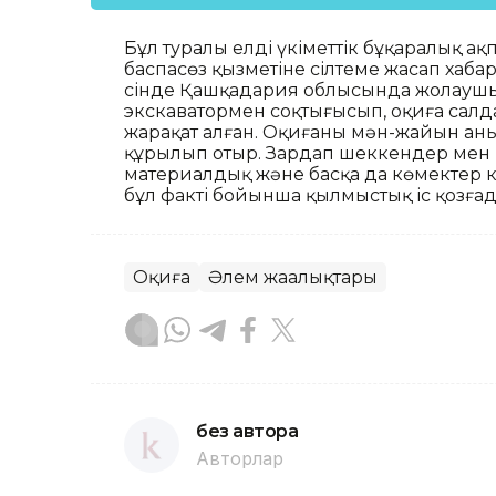
Бұл туралы елдің үкіметтік бұқаралық ақ
баспасөз қызметіне сілтеме жасап хаба
сінде Қашқадария облысында жолаушыл
экскаватормен соқтығысып, оқиға салда
жарақат алған. Оқиғаның мән-жайын ан
құрылып отыр. Зардап шеккендер мен 
материалдық және басқа да көмектер көр
бұл факті бойынша қылмыстық іс қозғад
Оқиға
Әлем жаңалықтары
без автора
Авторлар