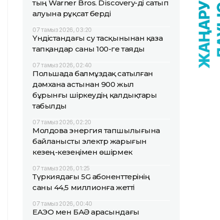
тың Warner Bros. Discovery-ді сатып
алуына рұқсат берді
07 тамыз 2026, 03:20
Үндістандағы су тасқынынан қаза
тапқандар саны 100-ге таяды
07 тамыз 2026, 02:40
Польшада балмұздақ сатылған
дәмхана астынан 900 жыл
бұрынғы шіркеудің қалдықтары
табылды
07 тамыз 2026, 02:20
Молдова энергия тапшылығына
байланысты электр жарығын
кезең-кезеңімен өшірмек
07 тамыз 2026, 01:25
Түркиядағы 5G абоненттерінің
саны 44,5 миллионға жетті
07 тамыз 2026, 00:40
ЕАЭО мен БАӘ арасындағы