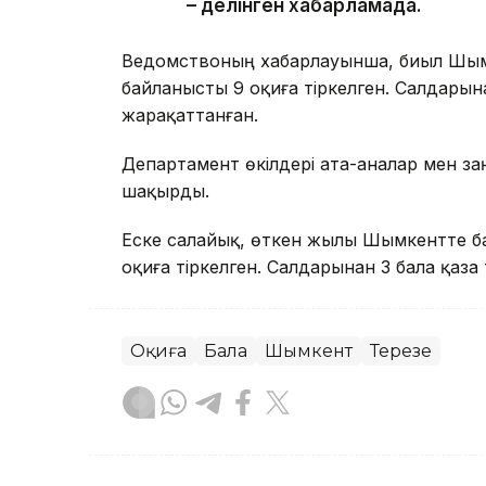
– делінген хабарламада.
Ведомствоның хабарлауынша, биыл Шым
байланысты 9 оқиға тіркелген. Салдарына
жарақаттанған.
Департамент өкілдері ата-аналар мен з
шақырды.
Еске салайық, өткен жылы Шымкентте б
оқиға тіркелген. Салдарынан 3 бала қаза 
Оқиға
Бала
Шымкент
Терезе