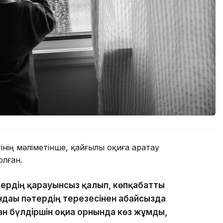
нің мәліметінше, қайғылы оқиға Қаратау
лған.
тердің қарауынсыз қалып, көпқабатты
ндағы пәтердің терезесінен абайсызда
ан бүлдіршін оқиға орнында көз жұмды,