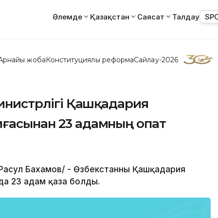
Әлемде
Қазақстан
Саясат
Талдау
SP
Арнайы жоба
Конституциялық реформа
Сайлау-2026
министрлігі Қашқадария
иғасынан 23 адамның опат
Расул Бахамов/ - Өзбекстанның Қашқадария
а 23 адам қаза болды.