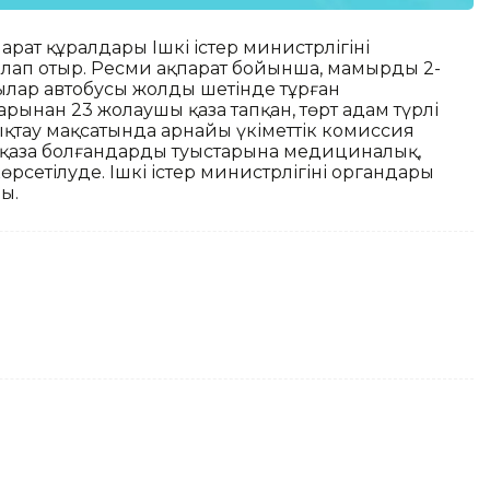
парат құралдары Ішкі істер министрлігінің
рлап отыр. Ресми ақпарат бойынша, мамырдың 2-
ар автобусы жолдың шетінде тұрған
рынан 23 жолаушы қаза тапқан, төрт адам түрлі
ықтау мақсатында арнайы үкіметтік комиссия
қаза болғандардың туыстарына медициналық,
сетілуде. Ішкі істер министрлігінің органдары
ы.