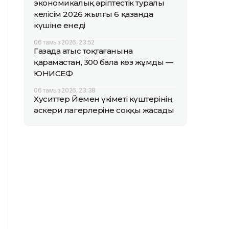
экономикалық әріптестік туралы
келісім 2026 жылғы 6 қазанда
күшіне енеді
06 тамыз 2026, 23:52
Газада атыс тоқтағанына
қарамастан, 300 бала көз жұмды —
ЮНИСЕФ
06 тамыз 2026, 23:38
Хуситтер Йемен үкіметі күштерінің
әскери лагерлеріне соққы жасады