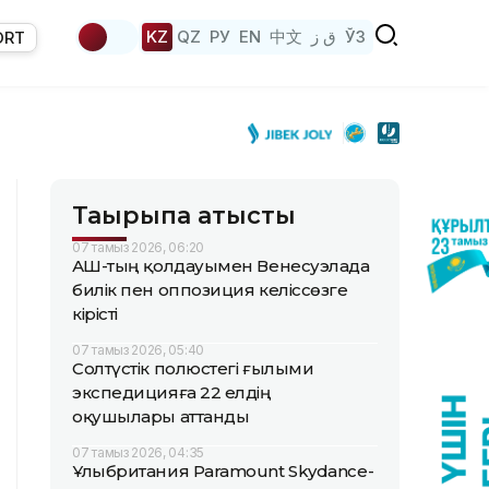
KZ
QZ
РУ
EN
中文
ق ز
ЎЗ
ORT
Тақырыпқа қатысты
07 тамыз 2026, 06:20
АҚШ-тың қолдауымен Венесуэлада
билік пен оппозиция келіссөзге
кірісті
07 тамыз 2026, 05:40
Солтүстік полюстегі ғылыми
экспедицияға 22 елдің
оқушылары аттанды
07 тамыз 2026, 04:35
Ұлыбритания Paramount Skydance-