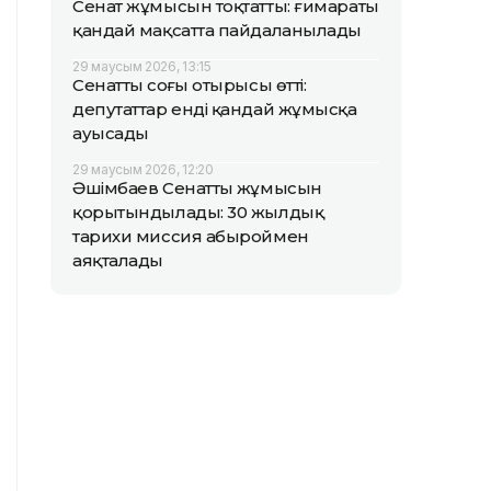
Сенат жұмысын тоқтатты: ғимараты
қандай мақсатта пайдаланылады
29 маусым 2026, 13:15
Сенаттың соңғы отырысы өтті:
депутаттар енді қандай жұмысқа
ауысады
29 маусым 2026, 12:20
Әшімбаев Сенаттың жұмысын
қорытындылады: 30 жылдық
тарихи миссия абыроймен
аяқталады