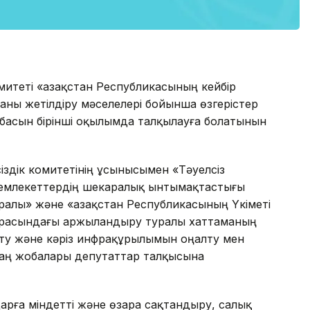
итеті «Қазақстан Республикасының кейбір
аны жетілдіру мәселелері бойынша өзгерістер
обасын бірінші оқылымда талқылауға болатынын
іздік комитетінің ұсынысымен «Тәуелсіз
емлекеттердің шекаралық ынтымақтастығы
алы» және «Қазақстан Республикасының Yкiметi
арасындағы Қаржыландыру туралы хаттаманың
ту және кәрiз инфрақұрылымын оңалту мен
аң жобалары депутаттар талқысына
арға міндетті және өзара сақтандыру, салық