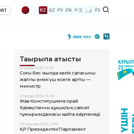
KZ
QZ
РУ
EN
中文
ق ز
ЎЗ
ORT
Тақырыпқа қатысты
01 шілде 2026, 10:24
Соңғы бес жылда көлік саласының
жалпы өнімі үш есеге артты —
министр
01 шілде 2026, 10:06
Жаңа Конституцияға орай
Қазақстанның құқықтық саясат
тұжырымдамасы қайта әзірленеді
30 маусым 2026, 14:55
ҚР Президентінің Парламент