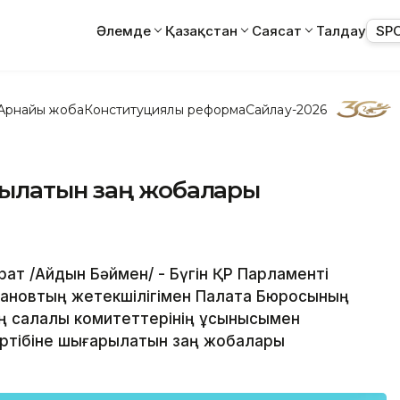
Әлемде
Қазақстан
Саясат
Талдау
SP
Арнайы жоба
Конституциялық реформа
Сайлау-2026
рылатын заң жобалары
рат /Айдын Бәймен/ - Бүгін ҚР Парламенті
жановтың жетекшілігімен Палата Бюросының
ң салалық комитеттерінің ұсынысымен
әртібіне шығарылатын заң жобалары