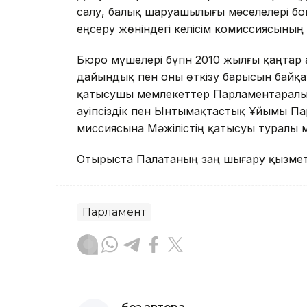
салу, балық шаруашылығы мәселелері бо
еңсеру жөніндегі келісім комиссиясыны
Бюро мүшелері бүгін 2010 жылғы қаңтар
дайындық пен оны өткізу барысын байқа
қатысушы мемлекеттер Парламентаралы
Қауіпсіздік пен Ынтымақтастық Ұйымы П
миссиясына Мәжілістің қатысуы туралы м
Отырыста Палатаның заң шығару қызметі
Парламент