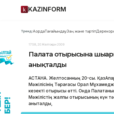
KAZINFORM
Ақорда
Тағайындау
Заң және тәртіп
Дерекқор
Тренд:
17:58, 20 Желтоқсан 2009
Палата отырысына шыға
анықталды
АСТАНА. Желтоқсанның 20-сы. ҚазАқпа
Мәжілісінің Төрағасы Орал Мұхамед
кезекті отырысы өтті. Онда Палатаны
Мәжілістің жалпы отырысының күн т
анықталды,