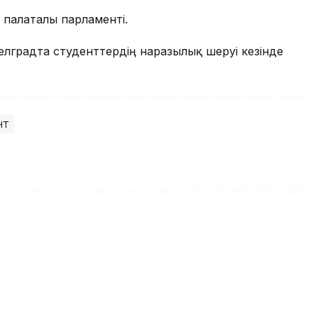
 палаталы парламенті.
елградта студенттердің наразылық шеруі кезінде
нт