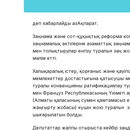
деп хабарлайды ҚазАқпарат.
Заңнама және сот-құқықтық реформа ком
заңнамалық актілеріне азаматтық заңнам
мен толықтырулар енгізу туралы» заң ж
мәлім етті.
Халықаралық істер, қорғаныс және қауіпс
мемлекеттер достастығына қатысушы м
туралы конвенцияны ратификациялау тур
мен Француз Республикасының Yкiметi 
(Алматы қаласының сумен қамтамасыз е
жаңғырту жобасы) күшін жою туралы» з
шығарылатын болды.
Депутаттар жалпы отырыста кейбір заңд