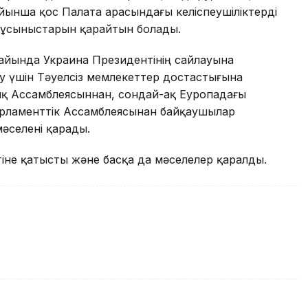
йынша қос Палата арасындағы келіспеушіліктерді
ң ұсыныстарын қарайтын болады.
 айында Украина Президентінің сайлауына
у үшін Тәуелсіз мемлекеттер достастығына
қ Ассамблеясыннан, сондай-ақ Еуропадағы
арламенттік Ассамблеясынан байқаушылар
әселені қарады.
не қатысты және басқа да мәселелер қаралды.