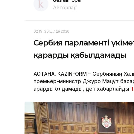
без автора
Авторлар
02:19, 30 Шілде 2026
Сербия парламенті үкімет
қарарды қабылдамады
АСТАНА. KAZINFORM – Сербияның Халы
премьер-министр Джуро Мацут басқара
қарарды қолдамады, деп хабарлайды