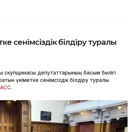
ке сенімсіздік білдіру туралы
қ скупщинасы депутаттарының басым бөлігі
тын үкіметке сенімсіздік білдіру туралы
ТАСС
.