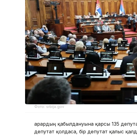
Фото: srbija.gov
Қарардың қабылдануына қарсы 135 депутат
депутат қолдаса, бір депутат қалыс қалд