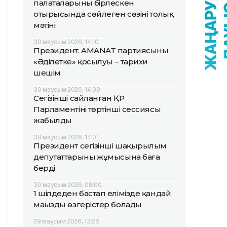
палаталарының бірлескен
отырысында сөйлеген сөзінің толық
мәтіні
30 маусым 2026, 14:10
Президент: AMANAT партиясының
«Әділетке» қосылуы – тарихи
шешім
30 маусым 2026, 14:09
Сегізінші сайланған ҚР
Парламентінің төртінші сессиясы
жабылды
30 маусым 2026, 14:01
Президент сегізінші шақырылым
депутаттарының жұмысына баға
берді
30 маусым 2026, 08:00
1 шілдеден бастап елімізде қандай
маңызды өзгерістер болады
29 маусым 2026, 13:26