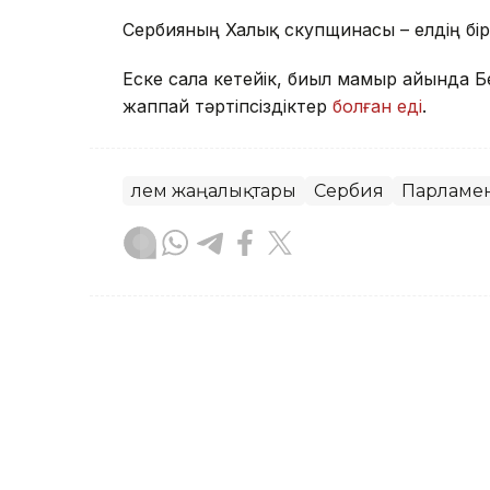
Сербияның Халық скупщинасы – елдің бір
Еске сала кетейік, биыл мамыр айында Б
жаппай тәртіпсіздіктер
болған еді
.
Әлем жаңалықтары
Сербия
Парламе
Назым Бөлесова
Авторлар
06:33, 25 Шілде 2026