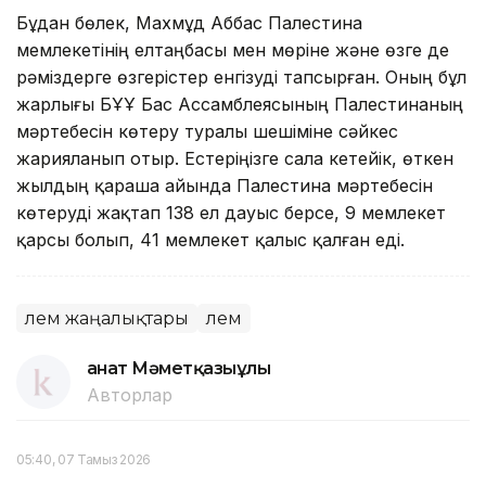
Бұдан бөлек, Махмұд Аббас Палестина
мемлекетінің елтаңбасы мен мөріне және өзге де
рәміздерге өзгерістер енгізуді тапсырған. Оның бұл
жарлығы БҰҰ Бас Ассамблеясының Палестинаның
мәртебесін көтеру туралы шешіміне сәйкес
жарияланып отыр. Естеріңізге сала кетейік, өткен
жылдың қараша айында Палестина мәртебесін
көтеруді жақтап 138 ел дауыс берсе, 9 мемлекет
қарсы болып, 41 мемлекет қалыс қалған еді.
Әлем жаңалықтары
Әлем
Қанат Мәметқазыұлы
Авторлар
05:40, 07 Тамыз 2026