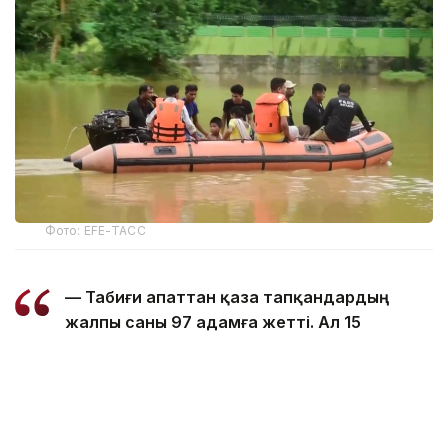
Фото: EFE-ТАСС
— Табиғи апаттан қаза тапқандардың
жалпы саны 97 адамға жетті. Ал 15
ауданда зардап шеккендер саны 168
мыңнан асты, — делінген басқарма
мәліметінде.
5 тамызда 14 ауданда шамамен 160 мың адам