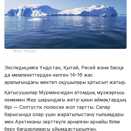
Фото: Pexels
Экспедицияға Үндістан, Қытай, Ресей және басқа
да мемлекеттерден келген 14–16 жас
аралығындағы мектеп оқушылары қатысып жатыр.
Қатысушылар Мурманскіден атомдық мұзжарғыш
кемемен Жер шарындағы жетуі қиын аймақтардың
бірі — Солтүстік полюске жол тартты. Сапар
барысында олар үшін жаратылыстану ғылымдары
мен Арктиканы зерттеуге арналған арнайы білім
беру бағдарламасы ұйымдастырылған.