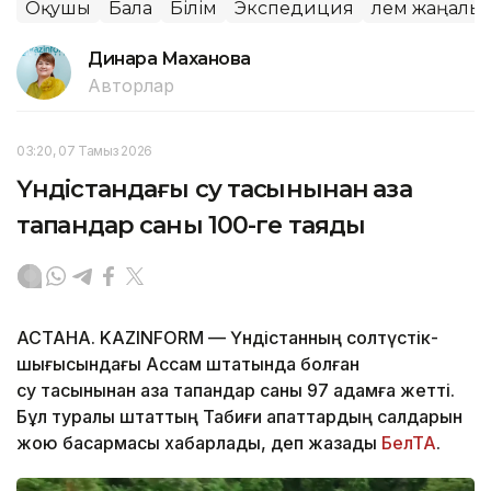
Оқушы
Бала
Білім
Экспедиция
Әлем жаңалы
Динара Маханова
Авторлар
03:20, 07 Тамыз 2026
Үндістандағы су тасқынынан қаза
тапқандар саны 100-ге таяды
АСТАНА. KAZINFORM — Үндістанның солтүстік-
шығысындағы Ассам штатында болған
су тасқынынан қаза тапқандар саны 97 адамға жетті.
Бұл туралы штаттың Табиғи апаттардың салдарын
жою басқармасы хабарлады, деп жазады
БелТА
.