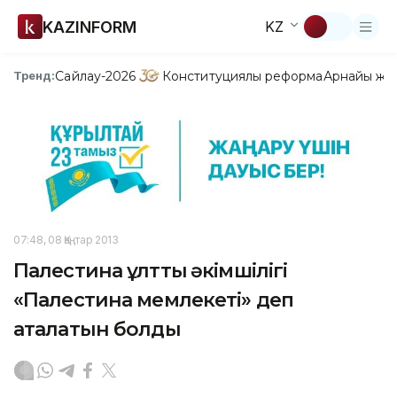
KAZINFORM
KZ
Сайлау-2026
Конституциялық реформа
Арнайы жо
Тренд:
07:48, 08 Қаңтар 2013
Палестина ұлттық әкімшілігі
«Палестина мемлекеті» деп
аталатын болды