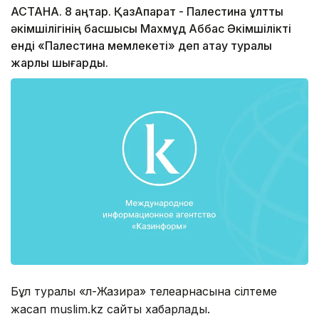
АСТАНА. 8 қаңтар. ҚазАқпарат - Палестина ұлттық
әкімшілігінің басшысы Махмұд Аббас Әкімшілікті
енді «Палестина мемлекеті» деп атау туралы
жарлық шығарды.
Бұл туралы «Әл-Жазира» телеарнасына сілтеме
жасап muslim.kz сайты хабарлады.