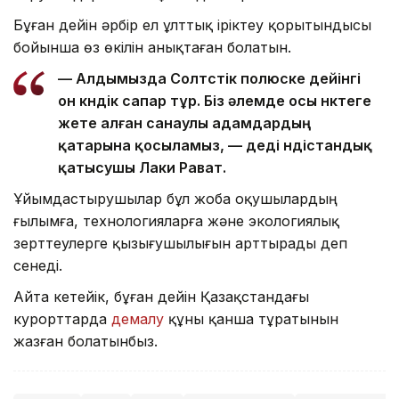
Бұған дейін әрбір ел ұлттық іріктеу қорытындысы
бойынша өз өкілін анықтаған болатын.
— Алдымызда Солтүстік полюске дейінгі
он күндік сапар тұр. Біз әлемде осы нүктеге
жете алған санаулы адамдардың
қатарына қосыламыз, — деді үндістандық
қатысушы Лаки Рават.
Ұйымдастырушылар бұл жоба оқушылардың
ғылымға, технологияларға және экологиялық
зерттеулерге қызығушылығын арттырады деп
сенеді.
Айта кетейік, бұған дейін Қазақстандағы
курорттарда
демалу
құны қанша тұратынын
жазған болатынбыз.