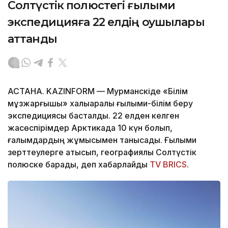
Солтүстік полюстегі ғылыми
экспедицияға 22 елдің оқушылары
аттанды
АСТАНА. KAZINFORM — Мурманскіде «Білім
мұзжарғышы» халықаралық ғылыми-білім беру
экспедициясы басталды. 22 елден келген
жасөспірімдер Арктикада 10 күн болып,
ғалымдардың жұмысымен танысады. Ғылыми
зерттеулерге қатысып, географиялық Солтүстік
полюске барады, деп хабарлайды
TV BRICS
.