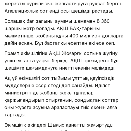
жерасты құрылысын жалғастыруға рұқсат берген.
Апелляциялық сот енді осы шешімді растады.
Болашақ бал залының аумағы шамамен 8 360
шаршы метр болады. АҚШ БАҚ-тарының
мәліметінше, жобаның құны 400 миллион долларға
дейін өскен. Бұл бастапқы есептен екі есе көп.
Трамп әкімшілігіне АҚШ Жоғарғы сотына жүгіну
үшін екі апта уақыт берілді. АҚШ президенті бұл
шешімге шағымдануға ниетті екенін мәлімдеді.
Ақ үй әкімшілігі сот тыйымы ұлттық қауіпсіздік
мүдделеріне әсер етеді деп санайды. Әділет
министрлігі де жобаны жеке тұлғалар
қаржыландырып отырғанын, сондықтан соттар
оның жүзеге асуына араласпауы тиіс екенін алға
тартады.
Әкімшілік өкілдері Шығыс қанатты жаңғыртудың