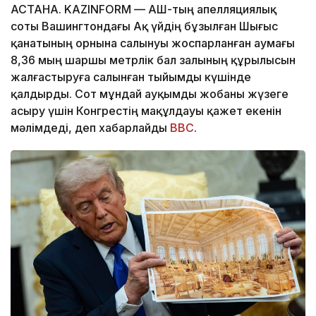
АСТАНА. KAZINFORM — АҚШ-тың апелляциялық
соты Вашингтондағы Ақ үйдің бұзылған Шығыс
қанатының орнына салынуы жоспарланған аумағы
8,36 мың шаршы метрлік бал залының құрылысын
жалғастыруға салынған тыйымды күшінде
қалдырды. Сот мұндай ауқымды жобаны жүзеге
асыру үшін Конгрестің мақұлдауы қажет екенін
мәлімдеді, деп хабарлайды
BBC
.