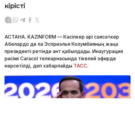
кірісті
АСТАНА. KAZINFORM —
Кәсіпкер әрі саясаткер
Абелардо де ла Эсприэлья Колумбияның жаңа
президенті ретінде ант қабылдады. Инаугурация
рәсімі Caracol телеарнасында тікелей эфирде
көрсетілді, деп хабарлайды
ТАСС
.