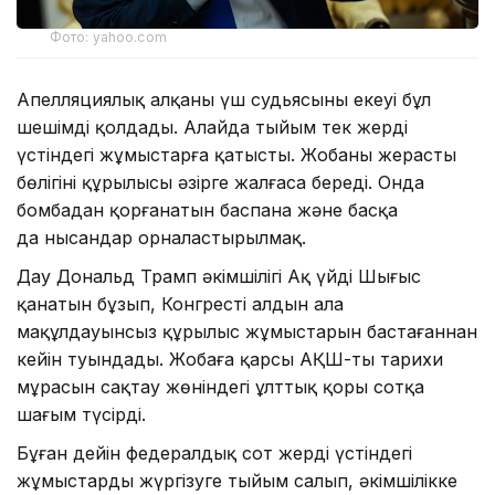
Фото: yahoo.com
Апелляциялық алқаның үш судьясының екеуі бұл
шешімді қолдады. Алайда тыйым тек жердің
үстіндегі жұмыстарға қатысты. Жобаның жерасты
бөлігінің құрылысы әзірге жалғаса береді. Онда
бомбадан қорғанатын баспана және басқа
да нысандар орналастырылмақ.
Дау Дональд Трамп әкімшілігі Ақ үйдің Шығыс
қанатын бұзып, Конгрестің алдын ала
мақұлдауынсыз құрылыс жұмыстарын бастағаннан
кейін туындады. Жобаға қарсы АҚШ-тың тарихи
мұрасын сақтау жөніндегі ұлттық қоры сотқа
шағым түсірді.
Бұған дейін федералдық сот жердің үстіндегі
жұмыстарды жүргізуге тыйым салып, әкімшілікке