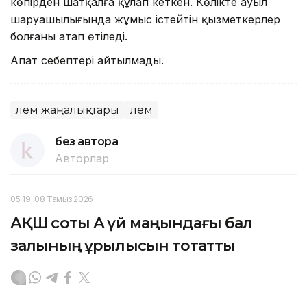
көпірден шатқалға құлап кеткен. Көлікте ауыл
шаруашылығында жұмыс істейтін қызметкерлер
болғаны атап өтіледі.
Апат себептері айтылмады.
Әлем жаңалықтары
Әлем
без автора
Авторлар
05:19, 08 Тамыз 2026
АҚШ соты Ақ үй маңындағы бал
залының құрылысын тоқтатты