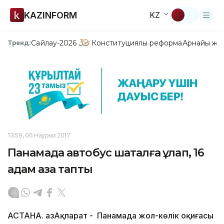
KAZINFORM
KZ
Сайлау-2026
Конституциялық реформа
Арнайы жо
Тренд:
13:59, 06 Наурыз 2017
Панамада автобус шатқалға құлап, 16
адам қаза тапты
АСТАНА. ҚазАқпарат - Панамада жол-көлік оқиғасы