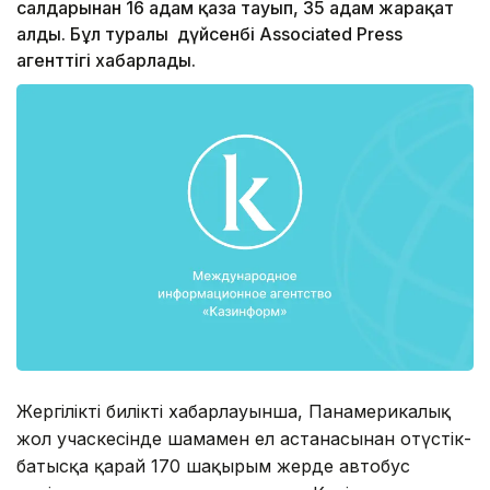
салдарынан 16 адам қаза тауып, 35 адам жарақат
алды. Бұл туралы дүйсенбі Associated Press
агенттігі хабарлады.
Жергілікті биліктің хабарлауынша, Панамерикалық
жол учаскесінде шамамен ел астанасынан оңтүстік-
батысқа қарай 170 шақырым жерде автобус