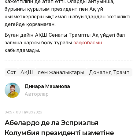
қажеттілігін де атап өтті. Олардың айтуынша,
бұрынғы құрылым президент пен Ақ үй
қызметкерлерін ықтимал шабуылдардан жеткілікті
деңгейде қорғамаған.
Бұған дейін АҚШ Сенаты Трамптың Ақ үйдегі бал
залына қаржы бөлу туралы
заң жобасын
қабылдамады.
Сот
АҚШ
Әлем жаңалықтары
Дональд Трамп
Динара Маханова
Авторлар
04:57, 08 Тамыз 2026
Абелардо де ла Эсприэлья
Колумбия президенті қызметіне